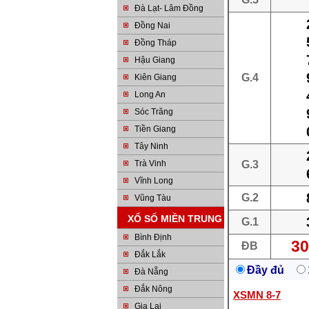
Đà Lạt- Lâm Đồng
Đồng Nai
Đồng Tháp
Hậu Giang
G.4
Kiên Giang
Long An
Sóc Trăng
Tiền Giang
Tây Ninh
Trà Vinh
G.3
Vĩnh Long
G.2
Vũng Tàu
XỔ SỐ MIỀN TRUNG
G.1
Bình Định
30
ĐB
Đắk Lắk
Đầy đủ
Đà Nẵng
Đắk Nông
XSMN 8-7
Gia Lai