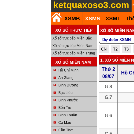
ketquaxoso3.com
XSMB
XSMN
XSMT
Th
XỔ SỐ TRỰC TIẾP
XỔ SỐ MIỀN NA
Xổ số trực tiếp Miền Bắc
Dự đoán XSMN
Xổ số trực tiếp Miền Nam
CN
T2
T3
Xổ số trực tiếp Miền Trung
1.
XỔ SỐ MIỀN 
XỔ SỐ MIỀN NAM
Thứ 2
Hồ Chí Minh
Hồ Ch
08/07
An Giang
Bình Dương
G.8
Bạc Liêu
G.7
Bình Phước
Bến Tre
Bình Thuận
G.6
Cà Mau
Cần Thơ
G.5