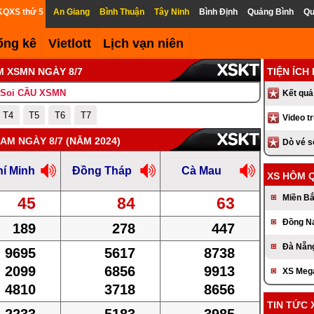
KQXS thứ 5
An Giang
Bình Thuận
Tây Ninh
Bình Định
Quảng Bình
Qu
ống kê
Vietlott
Lịch vạn niên
M XSMN NGÀY 8/7
TIỆN ÍCH
Soi CẦU XSMN
Kết quả
T4
T5
T6
T7
Video t
NAM NGÀY 8/7
(NĂM 2024)
Dò vé 
í Minh
Đồng Tháp
Cà Mau
XS HÔM 
Miền B
45
84
63
Đồng N
189
278
447
Đà Nẵn
9695
5617
8738
2099
6856
9913
XS Mega
4810
3718
8656
TIN TỨC