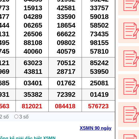
773
15913
42581
33757
477
04289
33590
59018
444
06265
18654
58502
131
26506
66622
73435
495
88108
09802
98155
745
40060
40579
57810
121
63023
70512
85242
969
43811
28717
53950
685
03401
01762
25081
931
35382
72392
01419
563
812021
084418
576723
2 số
3 số
XSMN 90 ngày
ống kê giải đặc biệt XSMN