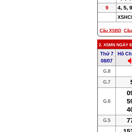
9
4, 5, 
XSHCM
Cầu XSBD
Cầu
2.
XSMN NGÀY 8
Thứ 7
Hồ Ch
08/07
G.8
G.7
0
5
G.6
4
7
G.5
15