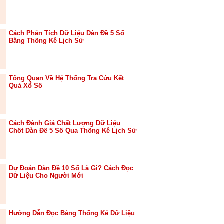
Cách Phân Tích Dữ Liệu Dàn Đề 5 Số
Bằng Thống Kê Lịch Sử
Tổng Quan Về Hệ Thống Tra Cứu Kết
Quả Xổ Số
Cách Đánh Giá Chất Lượng Dữ Liệu
Chốt Dàn Đề 5 Số Qua Thống Kê Lịch Sử
Dự Đoán Dàn Đề 10 Số Là Gì? Cách Đọc
Dữ Liệu Cho Người Mới
Hướng Dẫn Đọc Bảng Thống Kê Dữ Liệu