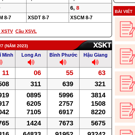
9
6,
8
BÀI VIẾT
 8-7
XSDT 8-7
XSCM 8-7
 XSTV
Cầu XSVL
/7
(NĂM 2023)
í Minh
Long An
Bình Phước
Hậu Giang
11
06
55
63
508
311
639
321
919
0895
5996
3814
917
6205
2757
1508
042
7105
6917
8220
765
1424
7673
5675
316
64833
91952
93242