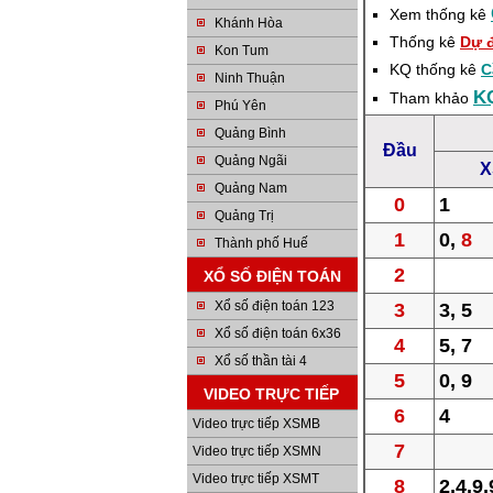
Xem thống kê
Khánh Hòa
Thống kê
Dự 
Kon Tum
KQ thống kê
C
Ninh Thuận
K
Tham khảo
Phú Yên
Quảng Bình
Đầu
Quảng Ngãi
X
Quảng Nam
0
1
Quảng Trị
1
0,
8
Thành phố Huế
2
XỔ SỐ ĐIỆN TOÁN
Xổ số điện toán 123
3
3, 5
Xổ số điện toán 6x36
4
5, 7
Xổ số thần tài 4
5
0, 9
VIDEO TRỰC TIẾP
6
4
Video trực tiếp XSMB
7
Video trực tiếp XSMN
Video trực tiếp XSMT
8
2,4,9,