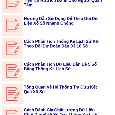
Tiện Ích Hữu Ích Dành Cho Người Quan
Tâm
Hướng Dẫn Sử Dụng Để Theo Dõi Dữ
Liệu Xổ Số Nhanh Chóng
Cách Phân Tích Thống Kê Lịch Sử Khi
Theo Dõi Dự Đoán Dàn Đề 10 Số
Cách Phân Tích Dữ Liệu Dàn Đề 5 Số
Bằng Thống Kê Lịch Sử
Tổng Quan Về Hệ Thống Tra Cứu Kết
Quả Xổ Số
Cách Đánh Giá Chất Lượng Dữ Liệu
Chốt Dàn Đề 5 Số Qua Thống Kê Lịch