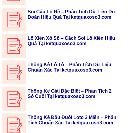
Soi Cầu Lô Đề – Phân Tích Dữ Liệu Dự
Đoán Hiệu Quả Tại ketquaxoso3.com
Lô Xiên Xổ Số – Cách Soi Lô Xiên Hiệu
Quả Tại ketquaxoso3.com
Thống Kê Lô Tô – Phân Tích Dữ Liệu
Chuẩn Xác Tại ketquaxoso3.com
Thống Kê Giải Đặc Biệt – Phân Tích 2
Số Cuối Tại ketquaxoso3.com
Thống Kê Đầu Đuôi Loto 3 Miền – Phân
Tích Chuẩn Xác Tại ketquaxoso3.com