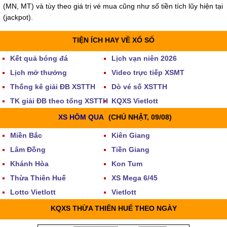
(MN, MT) và tùy theo giá trị vé mua cũng như số tiền tích lũy hiện tại
(jackpot).
TIỆN ÍCH HAY VỀ XỔ SỐ
Kết quả bóng đá
Lịch vạn niên 2026
Lịch mở thưởng
Video trực tiếp XSMT
Thống kê giải ĐB XSTTH
Dò vé số XSTTH
TK giải ĐB theo tổng XSTTH
KQXS Vietlott
XS HÔM QUA
(CHỦ NHẬT, 09/08)
Miền Bắc
Kiên Giang
Lâm Đồng
Tiền Giang
Khánh Hòa
Kon Tum
Thừa Thiên Huế
XS Mega 6/45
Lotto Vietlott
Vietlott
KQXS THỪA THIÊN HUẾ THEO NGÀY