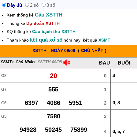
Đầy đủ
2 số
3 số
Cầu XSTTH
Xem thống kê
Thống kê
Dự đoán XSTTH
KQ thống kê
Cầu bạch thủ XSTTH
kết quả xổ số
Tham khảo
hôm nay: kết quả
XSMT
XSTTH
NGÀY 09/08
(
CHỦ NHẬT
)
XSMT
>
Chủ Nhật
> XSTTH 09/08
ĐẦU
ĐUÔI
20
0
4
G8
555
1
G7
6397 4086 5951
0, 8
2
G6
7580
3
G5
94928 50245 75899
4
0, 5, 7