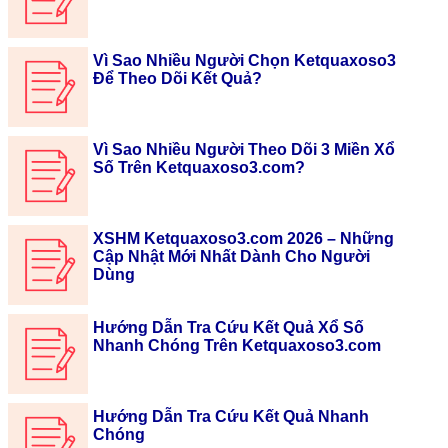
Vì Sao Nhiều Người Chọn Ketquaxoso3
Để Theo Dõi Kết Quả?
Vì Sao Nhiều Người Theo Dõi 3 Miền Xổ
Số Trên Ketquaxoso3.com?
XSHM Ketquaxoso3.com 2026 – Những
Cập Nhật Mới Nhất Dành Cho Người
Dùng
Hướng Dẫn Tra Cứu Kết Quả Xổ Số
Nhanh Chóng Trên Ketquaxoso3.com
Hướng Dẫn Tra Cứu Kết Quả Nhanh
Chóng