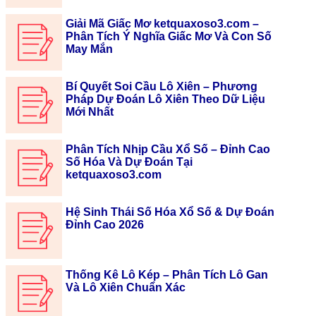
Giải Mã Giấc Mơ ketquaxoso3.com –
Phân Tích Ý Nghĩa Giấc Mơ Và Con Số
May Mắn
Bí Quyết Soi Cầu Lô Xiên – Phương
Pháp Dự Đoán Lô Xiên Theo Dữ Liệu
Mới Nhất
Phân Tích Nhịp Cầu Xổ Số – Đỉnh Cao
Số Hóa Và Dự Đoán Tại
ketquaxoso3.com
Hệ Sinh Thái Số Hóa Xổ Số & Dự Đoán
Đỉnh Cao 2026
Thống Kê Lô Kép – Phân Tích Lô Gan
Và Lô Xiên Chuẩn Xác