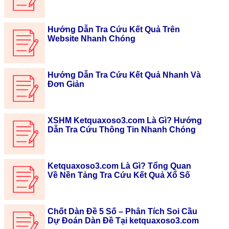
Hướng Dẫn Tra Cứu Kết Quả Trên
Website Nhanh Chóng
Hướng Dẫn Tra Cứu Kết Quả Nhanh Và
Đơn Giản
XSHM Ketquaxoso3.com Là Gì? Hướng
Dẫn Tra Cứu Thông Tin Nhanh Chóng
Ketquaxoso3.com Là Gì? Tổng Quan
Về Nền Tảng Tra Cứu Kết Quả Xổ Số
Chốt Dàn Đề 5 Số – Phân Tích Soi Cầu
Dự Đoán Dàn Đề Tại ketquaxoso3.com