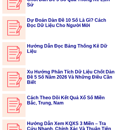
Sử
Dự Đoán Dàn Đề 10 Số Là Gì? Cách
Đọc Dữ Liệu Cho Người Mới
Hướng Dẫn Đọc Bảng Thống Kê Dữ
Liệu
Xu Hướng Phân Tích Dữ Liệu Chốt Dàn
Đề 5 Số Năm 2026 Và Những Điều Cần
Biết
Cách Theo Dõi Kết Quả Xổ Số Miền
Bắc, Trung, Nam
Hướng Dẫn Xem KQXS 3 Miền – Tra
Cứu Nhanh, Chính Xác Và Thuận Tiện