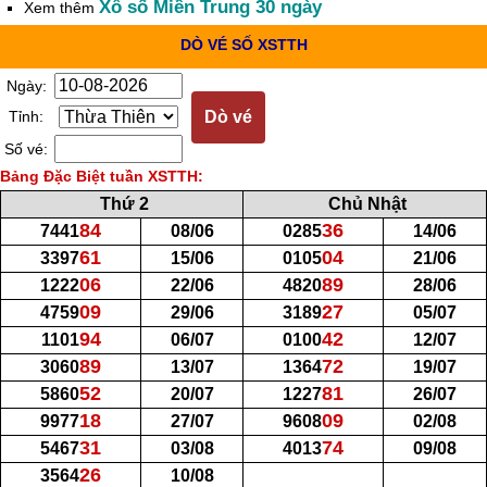
Xổ số Miền Trung 30 ngày
Xem thêm
DÒ VÉ SỐ XSTTH
Ngày:
Tỉnh:
Số vé:
Bảng Đặc Biệt tuần XSTTH:
Thứ 2
Chủ Nhật
84
36
7441
08/06
0285
14/06
61
04
3397
15/06
0105
21/06
06
89
1222
22/06
4820
28/06
09
27
4759
29/06
3189
05/07
94
42
1101
06/07
0100
12/07
89
72
3060
13/07
1364
19/07
52
81
5860
20/07
1227
26/07
18
09
9977
27/07
9608
02/08
31
74
5467
03/08
4013
09/08
26
3564
10/08