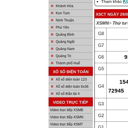
K
Tham khảo
Khánh Hòa
Kon Tum
XSCT
NGÀY 29/0
Ninh Thuận
XSMN
>
Thứ tư
Phú Yên
G8
Quảng Bình
Quảng Ngãi
G7
Quảng Nam
Quảng Trị
9
G6
Thành phố Huế
G5
XỔ SỐ ĐIỆN TOÁN
Xổ số điện toán 123
15
G4
Xổ số điện toán 6x36
72945
Xổ số thần tài 4
VIDEO TRỰC TIẾP
G3
Video trực tiếp XSMB
G2
Video trực tiếp XSMN
Video trực tiếp XSMT
G1