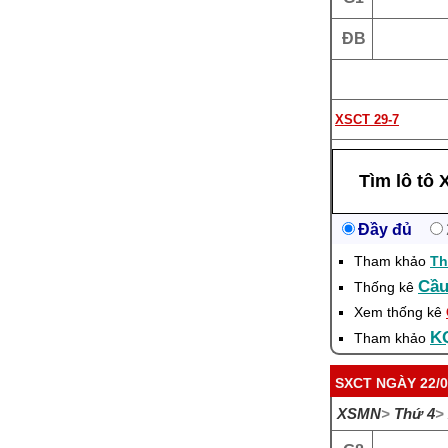
ĐB
XSCT 29-7
Tìm lô tô 
Đầy đủ
Tham khảo
Th
Cầu
Thống kê
Xem thống kê
K
Tham khảo
SXCT
NGÀY 22/0
XSMN
>
Thứ 4
>