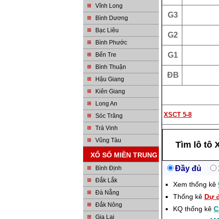
Vĩnh Long
G3
Bình Dương
Bạc Liêu
G2
Bình Phước
G1
Bến Tre
Bình Thuận
ĐB
Hậu Giang
Kiên Giang
Long An
XSCT 5-8
Sóc Trăng
Trà Vinh
Vũng Tàu
Tìm lô tô 
XỔ SỐ MIỀN TRUNG
Đầy đủ
Bình Định
Đắk Lắk
Xem thống kê
Đà Nẵng
Thống kê
Dự 
Đắk Nông
KQ thống kê
C
Gia Lai