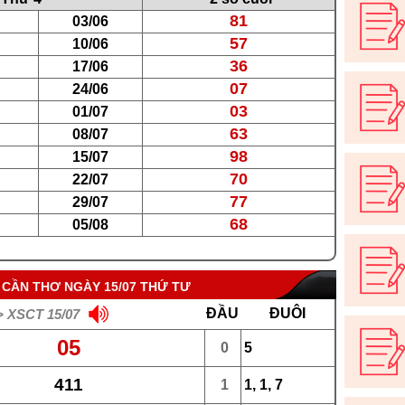
81
03/06
57
10/06
36
17/06
07
24/06
03
01/07
63
08/07
98
15/07
70
22/07
77
29/07
68
05/08
 CẦN THƠ
NGÀY 15/07
THỨ TƯ
ĐẦU
ĐUÔI
> XSCT 15/07
05
0
5
411
1
1, 1, 7