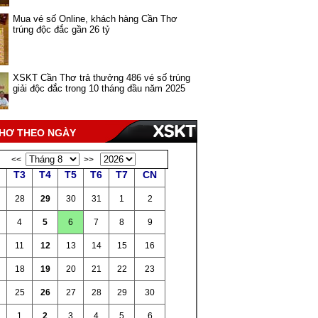
Mua vé số Online, khách hàng Cần Thơ
trúng độc đắc gần 26 tỷ
XSKT Cần Thơ trả thưởng 486 vé số trúng
giải độc đắc trong 10 tháng đầu năm 2025
THƠ THEO NGÀY
<<
>>
T3
T4
T5
T6
T7
CN
28
29
30
31
1
2
4
5
6
7
8
9
11
12
13
14
15
16
18
19
20
21
22
23
25
26
27
28
29
30
1
2
3
4
5
6