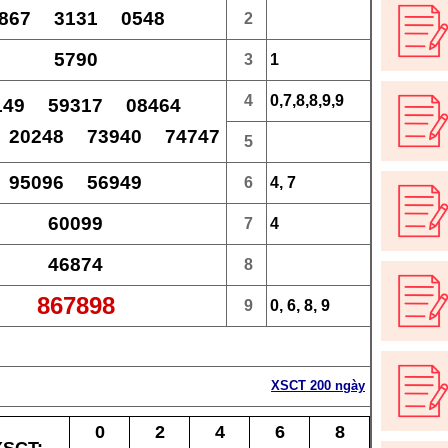
867 3131 0548
2
5790
3
1
4
0,7,8,8,9,9
149 59317 08464
 20248 73940 74747
5
95096 56949
6
4, 7
60099
7
4
46874
8
867898
9
0, 6, 8, 9
XSCT 200 ngày
0
2
4
6
8