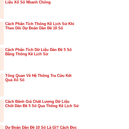
Liệu Xổ Số Nhanh Chóng
Cách Phân Tích Thống Kê Lịch Sử Khi
Theo Dõi Dự Đoán Dàn Đề 10 Số
Cách Phân Tích Dữ Liệu Dàn Đề 5 Số
Bằng Thống Kê Lịch Sử
Tổng Quan Về Hệ Thống Tra Cứu Kết
Quả Xổ Số
Cách Đánh Giá Chất Lượng Dữ Liệu
Chốt Dàn Đề 5 Số Qua Thống Kê Lịch Sử
Dự Đoán Dàn Đề 10 Số Là Gì? Cách Đọc