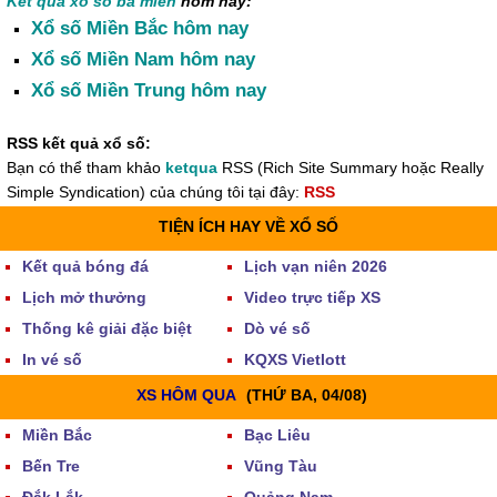
Kết quả xổ số ba miền
hôm nay:
Xổ số Miền Bắc hôm nay
Xổ số Miền Nam hôm nay
Xổ số Miền Trung hôm nay
RSS kết quả xổ số:
Bạn có thể tham khảo
ketqua
RSS (Rich Site Summary hoặc Really
Simple Syndication) của chúng tôi tại đây:
RSS
TIỆN ÍCH HAY VỀ XỔ SỐ
Kết quả bóng đá
Lịch vạn niên 2026
Lịch mở thưởng
Video trực tiếp XS
Thống kê giải đặc biệt
Dò vé số
In vé số
KQXS Vietlott
XS HÔM QUA
(THỨ BA, 04/08)
Miền Bắc
Bạc Liêu
Bến Tre
Vũng Tàu