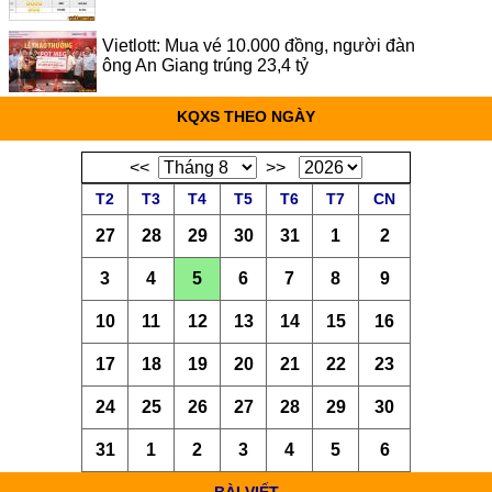
Vietlott: Mua vé 10.000 đồng, người đàn
ông An Giang trúng 23,4 tỷ
KQXS THEO NGÀY
<<
>>
T2
T3
T4
T5
T6
T7
CN
27
28
29
30
31
1
2
3
4
5
6
7
8
9
10
11
12
13
14
15
16
17
18
19
20
21
22
23
24
25
26
27
28
29
30
31
1
2
3
4
5
6