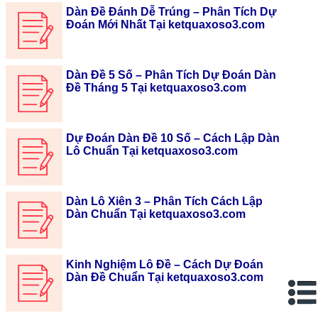
Dàn Đề Đánh Dễ Trúng – Phân Tích Dự
Đoán Mới Nhất Tại ketquaxoso3.com
Dàn Đề 5 Số – Phân Tích Dự Đoán Dàn
Đề Tháng 5 Tại ketquaxoso3.com
Dự Đoán Dàn Đề 10 Số – Cách Lập Dàn
Lô Chuẩn Tại ketquaxoso3.com
Dàn Lô Xiên 3 – Phân Tích Cách Lập
Dàn Chuẩn Tại ketquaxoso3.com
Kinh Nghiệm Lô Đề – Cách Dự Đoán
Dàn Đề Chuẩn Tại ketquaxoso3.com