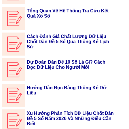
Tổng Quan Về Hệ Thống Tra Cứu Kết
Quả Xổ Số
Cách Đánh Giá Chất Lượng Dữ Liệu
Chốt Dàn Đề 5 Số Qua Thống Kê Lịch
Sử
Dự Đoán Dàn Đề 10 Số Là Gì? Cách
Đọc Dữ Liệu Cho Người Mới
Hướng Dẫn Đọc Bảng Thống Kê Dữ
Liệu
Xu Hướng Phân Tích Dữ Liệu Chốt Dàn
Đề 5 Số Năm 2026 Và Những Điều Cần
Biết