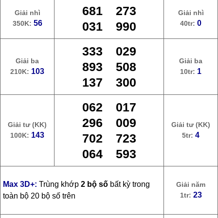
681 273
Giải nhì
Giải nhì
56
0
350K:
031 990
40tr:
333 029
Giải ba
Giải ba
893 508
103
1
210K:
10tr:
137 300
062 017
296 009
Giải tư (KK)
Giải tư (KK)
143
4
100K:
702 723
5tr:
064 593
Max 3D+:
Trùng khớp
2 bộ số
bất kỳ trong
Giải năm
23
1tr:
toàn bộ 20 bộ số trên