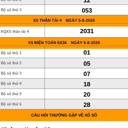
12
053
Bộ số thứ 3
XS THẦN TÀI 4
NGÀY 5-8-2026
2031
KQXS thần tài 4
XS ĐIỆN TOÁN 6X36
NGÀY 5-8-2026
01
Bộ số thứ 1
05
Bộ số thứ 2
07
Bộ số thứ 3
18
Bộ số thứ 4
20
Bộ số thứ 5
28
Bộ số thứ 6
CÂU HỎI THƯỜNG GẶP VỀ XỔ SỐ