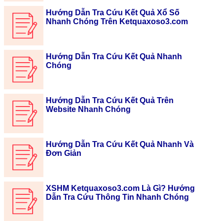
Hướng Dẫn Tra Cứu Kết Quả Xổ Số
Nhanh Chóng Trên Ketquaxoso3.com
Hướng Dẫn Tra Cứu Kết Quả Nhanh
Chóng
Hướng Dẫn Tra Cứu Kết Quả Trên
Website Nhanh Chóng
Hướng Dẫn Tra Cứu Kết Quả Nhanh Và
Đơn Giản
XSHM Ketquaxoso3.com Là Gì? Hướng
Dẫn Tra Cứu Thông Tin Nhanh Chóng