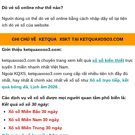
Dò vé số online như thế nào?
Người dùng có thể dò vé số online bằng cách nhập dãy số tại tiện
ích dò vé số của website.
GHI CHÚ VỀ
KETQUA
XSKT TẠI KETQUAXOSO3.COM
Giới thiệu ketquaxoso3.com:
ketquaxoso3.com là chuyên trang xem kết quả
xổ số kiến thiết
trực
tuyến 3 miền nhanh nhất Việt Nam.
Ngoài KQXS, ketquaxoso3.com cung cấp rất nhiều tiện ích đầy đủ
nhất, hay nhất & chính xác nhất về xổ số như
Xổ số trực tiếp
,
kết
quả bóng đá
,
Lịch âm 2026
...
Các dịch vụ về xổ số được mọi người quan tâm phổ biến là:
Kết quả xổ số 30 ngày:
Xổ số Miền Bắc 30 ngày
Xổ số Miền Nam 30 ngày
Xổ số Miền Trung 30 ngày