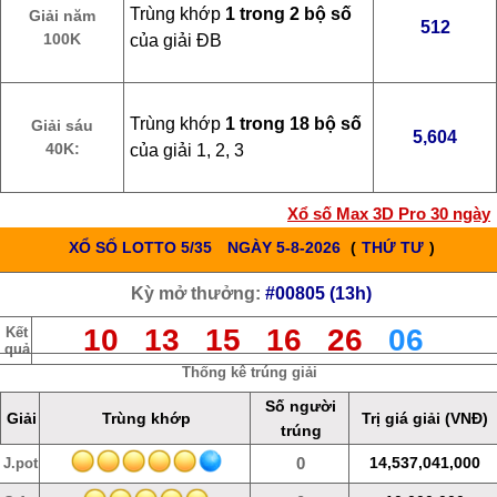
Trùng khớp
1 trong 2 bộ số
Giải năm
512
100K
của giải ĐB
Trùng khớp
1 trong 18 bộ số
Giải sáu
5,604
40K:
của giải 1, 2, 3
Xổ số Max 3D Pro 30 ngày
XỔ SỐ LOTTO 5/35
NGÀY 5-8-2026
(
THỨ TƯ
)
Kỳ mở thưởng:
#00805 (13h)
10 13 15 16 26
06
Kết
quả
Thống kê trúng giải
Số người
Giải
Trùng khớp
Trị giá giải (VNĐ)
trúng
0
14,537,041,000
J.pot