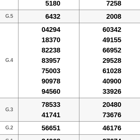
5180
7258
6432
2008
G.5
04294
60342
18370
49155
82238
66952
83957
29528
G.4
75003
61028
90978
40900
94560
33926
78533
20480
G.3
41741
73676
56651
46176
G.2