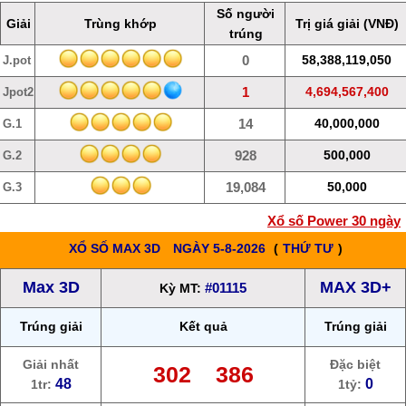
Số người
Giải
Trùng khớp
Trị giá giải (VNĐ)
trúng
0
58,388,119,050
J.pot
1
4,694,567,400
Jpot2
14
40,000,000
G.1
928
500,000
G.2
19,084
50,000
G.3
Xổ số Power 30 ngày
XỔ SỐ MAX 3D
NGÀY 5-8-2026
(
THỨ TƯ
)
Max 3D
MAX 3D+
#01115
Kỳ MT:
Trúng giải
Kết quả
Trúng giải
Giải nhất
Đặc biệt
302 386
48
0
1tr:
1tỷ: