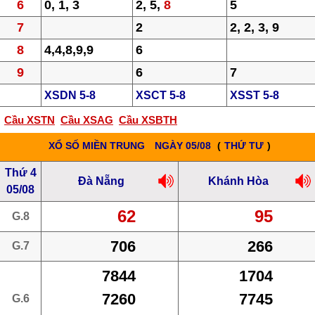
6
0, 1, 3
2, 5,
8
5
7
2
2, 2, 3, 9
8
4,4,8,9,9
6
9
6
7
XSDN 5-8
XSCT 5-8
XSST 5-8
Cầu XSTN
Cầu XSAG
Cầu XSBTH
XỔ SỐ MIỀN TRUNG
NGÀY 05/08
(
THỨ TƯ
)
Thứ 4
Đà Nẵng
Khánh Hòa
05/08
62
95
G.8
706
266
G.7
7844
1704
7260
7745
G.6