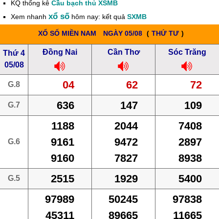
KQ thống kê
Cầu bạch thủ XSMB
xổ số
Xem nhanh
hôm nay: kết quả
SXMB
XỔ SỐ MIỀN NAM
NGÀY 05/08
(
THỨ TƯ
)
Đồng Nai
Cần Thơ
Sóc Trăng
Thứ 4
05/08
04
62
72
G.8
636
147
109
G.7
1188
2044
7408
9161
9472
2897
G.6
9160
7827
8938
2515
1929
5400
G.5
97989
50245
97838
45311
89665
11665