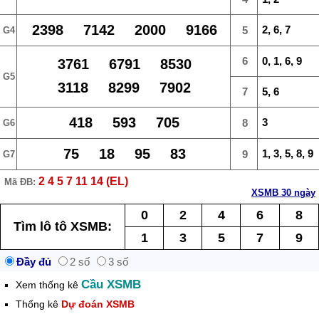
2398 7142 2000 9166
2, 6, 7
5
G4
6
0, 1, 6, 9
3761 6791 8530
G5
3118 8299 7902
7
5, 6
418 593 705
3
8
G6
75 18 95 83
1, 3, 5, 8, 9
9
G7
2 4 5 7 11 14 (EL)
Mã ĐB:
XSMB 30 ngày
0
2
4
6
8
Tìm lô tô XSMB:
1
3
5
7
9
Đầy đủ
2 số
3 số
Cầu XSMB
Xem thống kê
Thống kê
Dự đoán XSMB