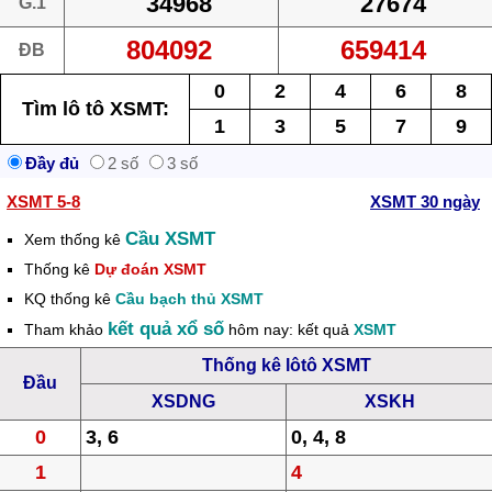
34968
27674
G.1
804092
659414
ĐB
0
2
4
6
8
Tìm lô tô XSMT:
1
3
5
7
9
Đầy đủ
2 số
3 số
XSMT 5-8
XSMT 30 ngày
Cầu XSMT
Xem thống kê
Thống kê
Dự đoán XSMT
KQ thống kê
Cầu bạch thủ XSMT
kết quả xổ số
Tham khảo
hôm nay: kết quả
XSMT
Thống kê lôtô XSMT
Đầu
XSDNG
XSKH
0
3, 6
0, 4, 8
1
4