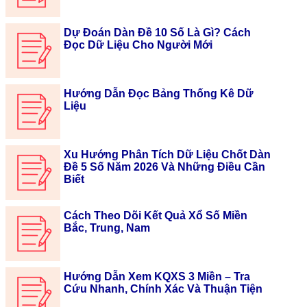
Dự Đoán Dàn Đề 10 Số Là Gì? Cách
Đọc Dữ Liệu Cho Người Mới
Hướng Dẫn Đọc Bảng Thống Kê Dữ
Liệu
Xu Hướng Phân Tích Dữ Liệu Chốt Dàn
Đề 5 Số Năm 2026 Và Những Điều Cần
Biết
Cách Theo Dõi Kết Quả Xổ Số Miền
Bắc, Trung, Nam
Hướng Dẫn Xem KQXS 3 Miền – Tra
Cứu Nhanh, Chính Xác Và Thuận Tiện