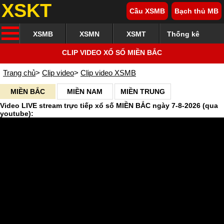
XSKT
Cầu XSMB
Bạch thủ MB
XSMB
XSMN
XSMT
Thống kê
CLIP VIDEO XỔ SỐ MIỀN BẮC
Trang chủ
>
Clip video
>
Clip video XSMB
MIỀN BẮC
MIỀN NAM
MIỀN TRUNG
Video LIVE stream trực tiếp xổ số MIỀN BẮC ngày 7-8-2026 (qua
youtube):