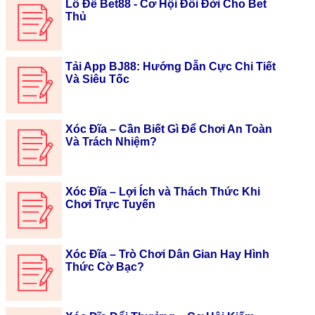
Lô Đề Bet88 - Cơ Hội Đổi Đời Cho Bet
Thủ
Tải App BJ88: Hướng Dẫn Cực Chi Tiết
Và Siêu Tốc
Xóc Đĩa – Cần Biết Gì Để Chơi An Toàn
Và Trách Nhiệm?
Xóc Đĩa – Lợi Ích và Thách Thức Khi
Chơi Trực Tuyến
Xóc Đĩa – Trò Chơi Dân Gian Hay Hình
Thức Cờ Bạc?