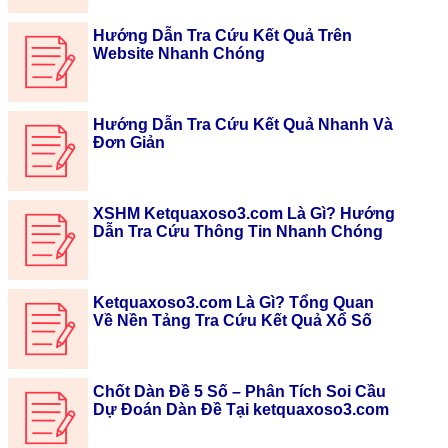
Hướng Dẫn Tra Cứu Kết Quả Trên
Website Nhanh Chóng
Hướng Dẫn Tra Cứu Kết Quả Nhanh Và
Đơn Giản
XSHM Ketquaxoso3.com Là Gì? Hướng
Dẫn Tra Cứu Thông Tin Nhanh Chóng
Ketquaxoso3.com Là Gì? Tổng Quan
Về Nền Tảng Tra Cứu Kết Quả Xổ Số
Chốt Dàn Đề 5 Số – Phân Tích Soi Cầu
Dự Đoán Dàn Đề Tại ketquaxoso3.com