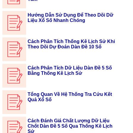
Hướng Dẫn Sử Dụng Để Theo Dõi Dữ
Liệu Xổ Số Nhanh Chóng
Cách Phân Tích Thống Kê Lịch Sử Khi
Theo Dõi Dự Đoán Dàn Đề 10 Số
Cách Phân Tích Dữ Liệu Dàn Đề 5 Số
Bằng Thống Kê Lịch Sử
Tổng Quan Về Hệ Thống Tra Cứu Kết
Quả Xổ Số
Cách Đánh Giá Chất Lượng Dữ Liệu
Chốt Dàn Đề 5 Số Qua Thống Kê Lịch
Sử