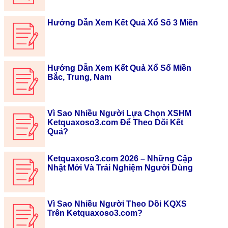
Hướng Dẫn Xem Kết Quả Xổ Số 3 Miền
Hướng Dẫn Xem Kết Quả Xổ Số Miền
Bắc, Trung, Nam
Vì Sao Nhiều Người Lựa Chọn XSHM
Ketquaxoso3.com Để Theo Dõi Kết
Quả?
Ketquaxoso3.com 2026 – Những Cập
Nhật Mới Và Trải Nghiệm Người Dùng
Vì Sao Nhiều Người Theo Dõi KQXS
Trên Ketquaxoso3.com?