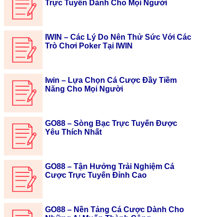
Trực Tuyến Dành Cho Mọi Người
IWIN – Các Lý Do Nên Thử Sức Với Các
Trò Chơi Poker Tại IWIN
Iwin – Lựa Chọn Cá Cược Đầy Tiềm
Năng Cho Mọi Người
GO88 – Sòng Bạc Trực Tuyến Được
Yêu Thích Nhất
GO88 – Tận Hưởng Trải Nghiệm Cá
Cược Trực Tuyến Đỉnh Cao
GO88 – Nền Tảng Cá Cược Dành Cho