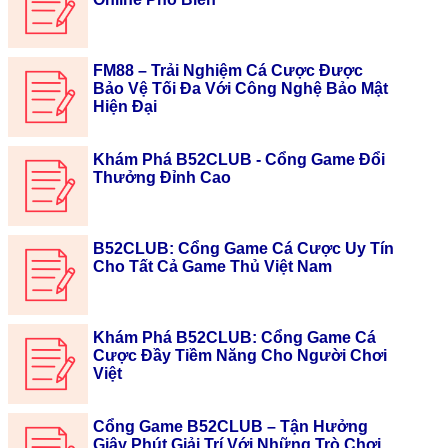
FM88 – Trải Nghiệm Cá Cược Được
Bảo Vệ Tối Đa Với Công Nghệ Bảo Mật
Hiện Đại
Khám Phá B52CLUB - Cổng Game Đổi
Thưởng Đỉnh Cao
B52CLUB: Cổng Game Cá Cược Uy Tín
Cho Tất Cả Game Thủ Việt Nam
Khám Phá B52CLUB: Cổng Game Cá
Cược Đầy Tiềm Năng Cho Người Chơi
Việt
Cổng Game B52CLUB – Tận Hưởng
Giây Phút Giải Trí Với Những Trò Chơi