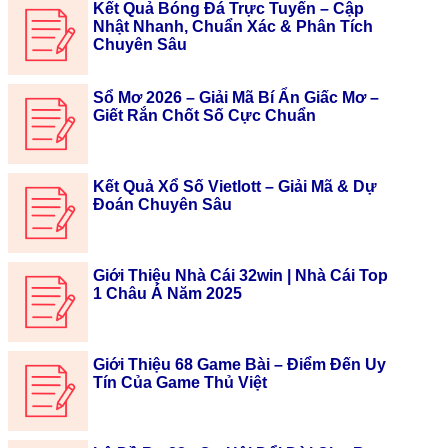
Kết Quả Bóng Đá Trực Tuyến – Cập
Nhật Nhanh, Chuẩn Xác & Phân Tích
Chuyên Sâu
Sổ Mơ 2026 – Giải Mã Bí Ẩn Giấc Mơ –
Giết Rắn Chốt Số Cực Chuẩn
Kết Quả Xổ Số Vietlott – Giải Mã & Dự
Đoán Chuyên Sâu
Giới Thiệu Nhà Cái 32win | Nhà Cái Top
1 Châu Á Năm 2025
Giới Thiệu 68 Game Bài – Điểm Đến Uy
Tín Của Game Thủ Việt