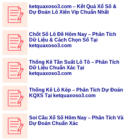
ketquaxoso3.com – Kết Quả Xổ Số &
Dự Đoán Lô Xiên Vip Chuẩn Nhất
Chốt Số Lô Đề Hôm Nay – Phân Tích
Dữ Liệu & Cách Chọn Số Tại
ketquaxoso3.com
Thống Kê Tần Suất Lô Tô – Phân Tích
Dữ Liệu Chuẩn Xác Tại
ketquaxoso3.com
Thống Kê Lô Kép – Phân Tích Dự Đoán
KQXS Tại ketquaxoso3.com
Soi Cầu Xổ Số Hôm Nay – Phân Tích Và
Dự Đoán Chuẩn Xác