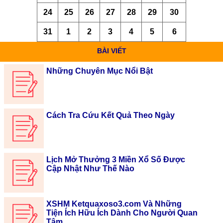
24
25
26
27
28
29
30
31
1
2
3
4
5
6
BÀI VIẾT
Những Chuyên Mục Nổi Bật
Cách Tra Cứu Kết Quả Theo Ngày
Lịch Mở Thưởng 3 Miền Xổ Số Được
Cập Nhật Như Thế Nào
XSHM Ketquaxoso3.com Và Những
Tiện Ích Hữu Ích Dành Cho Người Quan
Tâm