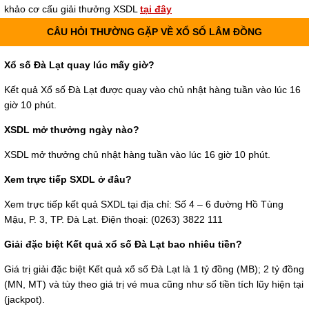
khảo cơ cấu giải thưởng XSDL
tại đây
CÂU HỎI THƯỜNG GẶP VỀ XỔ SỐ LÂM ĐỒNG
Xổ số Đà Lạt quay lúc mấy giờ?
Kết quả Xổ số Đà Lạt được quay vào chủ nhật hàng tuần vào lúc 16
giờ 10 phút.
XSDL mở thưởng ngày nào?
XSDL mở thưởng chủ nhật hàng tuần vào lúc 16 giờ 10 phút.
Xem trực tiếp SXDL ở đâu?
Xem trực tiếp kết quả SXDL tại địa chỉ: Số 4 – 6 đường Hồ Tùng
Mậu, P. 3, TP. Đà Lạt. Điện thoại: (0263) 3822 111
Giải đặc biệt Kết quả xổ số Đà Lạt bao nhiêu tiền?
Giá trị giải đặc biệt Kết quả xổ số Đà Lạt là 1 tỷ đồng (MB); 2 tỷ đồng
(MN, MT) và tùy theo giá trị vé mua cũng như số tiền tích lũy hiện tại
(jackpot).