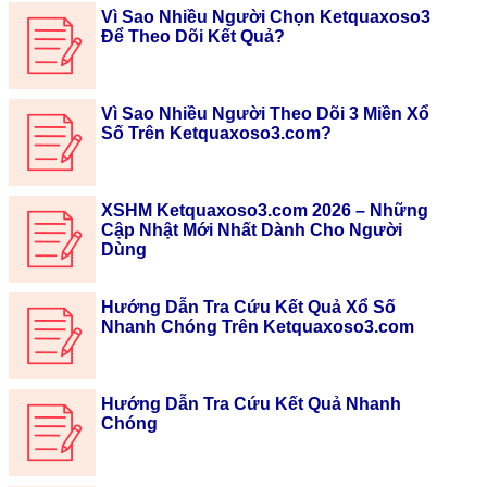
Vì Sao Nhiều Người Chọn Ketquaxoso3
Để Theo Dõi Kết Quả?
Vì Sao Nhiều Người Theo Dõi 3 Miền Xổ
Số Trên Ketquaxoso3.com?
XSHM Ketquaxoso3.com 2026 – Những
Cập Nhật Mới Nhất Dành Cho Người
Dùng
Hướng Dẫn Tra Cứu Kết Quả Xổ Số
Nhanh Chóng Trên Ketquaxoso3.com
Hướng Dẫn Tra Cứu Kết Quả Nhanh
Chóng