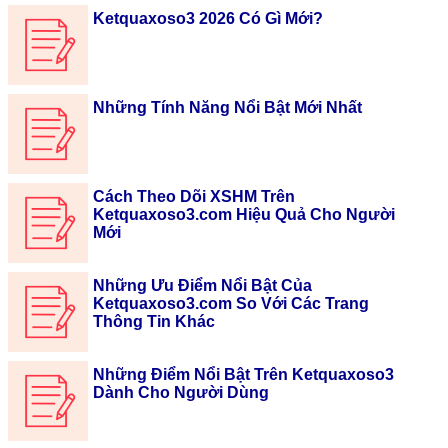
Ketquaxoso3 2026 Có Gì Mới?
Những Tính Năng Nổi Bật Mới Nhất
Cách Theo Dõi XSHM Trên
Ketquaxoso3.com Hiệu Quả Cho Người
Mới
Những Ưu Điểm Nổi Bật Của
Ketquaxoso3.com So Với Các Trang
Thông Tin Khác
Những Điểm Nổi Bật Trên Ketquaxoso3
Dành Cho Người Dùng