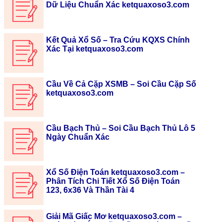
Dữ Liệu Chuẩn Xác ketquaxoso3.com
Kết Quả Xổ Số – Tra Cứu KQXS Chính
Xác Tại ketquaxoso3.com
Cầu Về Cả Cặp XSMB – Soi Cầu Cặp Số
ketquaxoso3.com
Cầu Bạch Thủ – Soi Cầu Bạch Thủ Lô 5
Ngày Chuẩn Xác
Xổ Số Điện Toán ketquaxoso3.com –
Phân Tích Chi Tiết Xổ Số Điện Toán
123, 6x36 Và Thần Tài 4
Giải Mã Giấc Mơ ketquaxoso3.com –