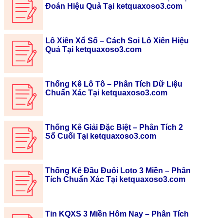
Đoán Hiệu Quả Tại ketquaxoso3.com
Lô Xiên Xổ Số – Cách Soi Lô Xiên Hiệu
Quả Tại ketquaxoso3.com
Thống Kê Lô Tô – Phân Tích Dữ Liệu
Chuẩn Xác Tại ketquaxoso3.com
Thống Kê Giải Đặc Biệt – Phân Tích 2
Số Cuối Tại ketquaxoso3.com
Thống Kê Đầu Đuôi Loto 3 Miền – Phân
Tích Chuẩn Xác Tại ketquaxoso3.com
Tin KQXS 3 Miền Hôm Nay – Phân Tích