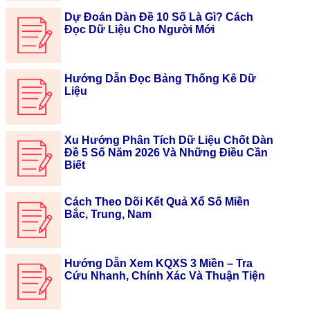
Dự Đoán Dàn Đề 10 Số Là Gì? Cách
Đọc Dữ Liệu Cho Người Mới
Hướng Dẫn Đọc Bảng Thống Kê Dữ
Liệu
Xu Hướng Phân Tích Dữ Liệu Chốt Dàn
Đề 5 Số Năm 2026 Và Những Điều Cần
Biết
Cách Theo Dõi Kết Quả Xổ Số Miền
Bắc, Trung, Nam
Hướng Dẫn Xem KQXS 3 Miền – Tra
Cứu Nhanh, Chính Xác Và Thuận Tiện