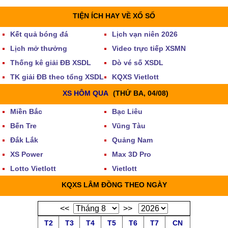
TIỆN ÍCH HAY VỀ XỔ SỐ
Kết quả bóng đá
Lịch vạn niên 2026
Lịch mở thưởng
Video trực tiếp XSMN
Thống kê giải ĐB XSDL
Dò vé số XSDL
TK giải ĐB theo tổng XSDL
KQXS Vietlott
XS HÔM QUA
(THỨ BA, 04/08)
Miền Bắc
Bạc Liêu
Bến Tre
Vũng Tàu
Đắk Lắk
Quảng Nam
XS Power
Max 3D Pro
Lotto Vietlott
Vietlott
KQXS LÂM ĐỒNG THEO NGÀY
<<
>>
T2
T3
T4
T5
T6
T7
CN