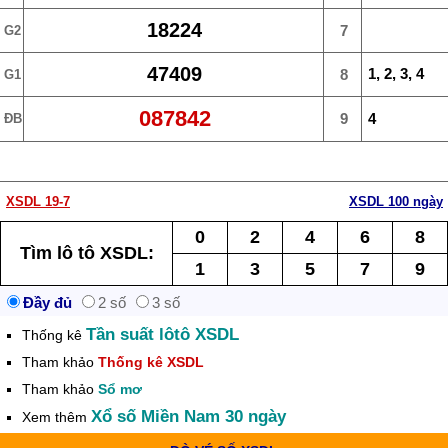
18224
7
G2
47409
1, 2, 3, 4
8
G1
087842
9
4
ĐB
XSDL 19-7
XSDL 100 ngày
0
2
4
6
8
Tìm lô tô XSDL:
1
3
5
7
9
Đầy đủ
2 số
3 số
Tần suất lôtô XSDL
Thống kê
Tham khảo
Thống kê XSDL
Tham khảo
Sổ mơ
Xổ số Miền Nam 30 ngày
Xem thêm