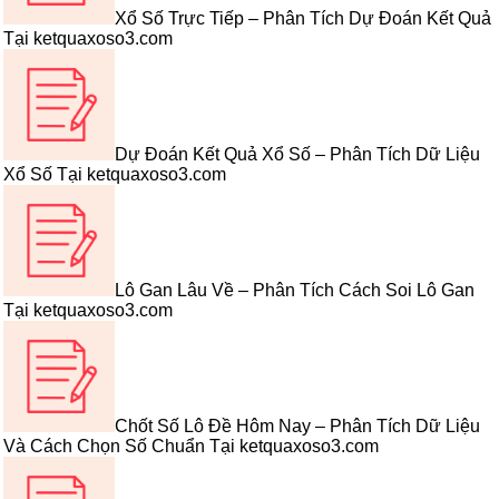
Xổ Số Trực Tiếp – Phân Tích Dự Đoán Kết Quả
Tại ketquaxoso3.com
Dự Đoán Kết Quả Xổ Số – Phân Tích Dữ Liệu
Xổ Số Tại ketquaxoso3.com
Lô Gan Lâu Về – Phân Tích Cách Soi Lô Gan
Tại ketquaxoso3.com
Chốt Số Lô Đề Hôm Nay – Phân Tích Dữ Liệu
Và Cách Chọn Số Chuẩn Tại ketquaxoso3.com