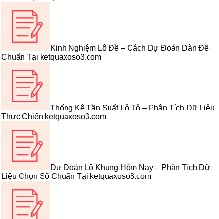
Kinh Nghiệm Lô Đề – Cách Dự Đoán Dàn Đề
Chuẩn Tại ketquaxoso3.com
Thống Kê Tần Suất Lô Tô – Phân Tích Dữ Liệu
Thực Chiến ketquaxoso3.com
Dự Đoán Lô Khung Hôm Nay – Phân Tích Dữ
Liệu Chọn Số Chuẩn Tại ketquaxoso3.com