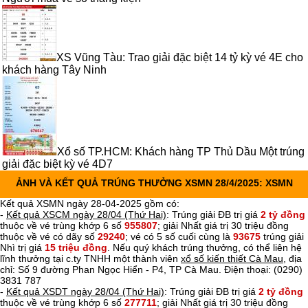
XS Vũng Tàu: Trao giải đặc biệt 14 tỷ kỳ vé 4E cho
khách hàng Tây Ninh
Xổ số TP.HCM: Khách hàng TP Thủ Dầu Một trúng
giải đặc biệt kỳ vé 4D7
ẢNH VÀ KẾT QUẢ TRÚNG THƯỞNG XSMN 28/4/2025: XSMN
Kết quả XSMN ngày 28-04-2025 gồm có:
-
Kết quả XSCM ngày 28/04 (Thứ Hai)
: Trúng giải ĐB trị giá
2 tỷ đồng
thuộc về vé trùng khớp 6 số
955807
; giải Nhất giá trị 30 triệu đồng
thuộc về vé có dãy số
29240
; vé có 5 số cuối cùng là
93675
trúng giải
Nhì trị giá
15 triệu đồng
. Nếu quý khách trúng thưởng, có thể liên hệ
lĩnh thưởng tại c.ty TNHH một thành viên
xổ số kiến thiết Cà Mau
, địa
chỉ: Số 9 đường Phan Ngọc Hiển - P4, TP Cà Mau. Điện thoại: (0290)
3831 787
-
Kết quả XSDT ngày 28/04 (Thứ Hai)
: Trúng giải ĐB trị giá
2 tỷ đồng
thuộc về vé trùng khớp 6 số
277711
; giải Nhất giá trị 30 triệu đồng