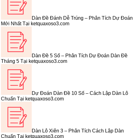
Dàn Đề Đánh Dễ Trúng – Phân Tích Dự Đoán
Mới Nhất Tại ketquaxoso3.com
Dàn Đề 5 Số – Phân Tích Dự Đoán Dàn Đề
Tháng 5 Tại ketquaxoso3.com
Dự Đoán Dàn Đề 10 Số – Cách Lập Dàn Lô
Chuẩn Tại ketquaxoso3.com
Dàn Lô Xiên 3 – Phân Tích Cách Lập Dàn
Chuẩn Tại ketquaxoso3.com