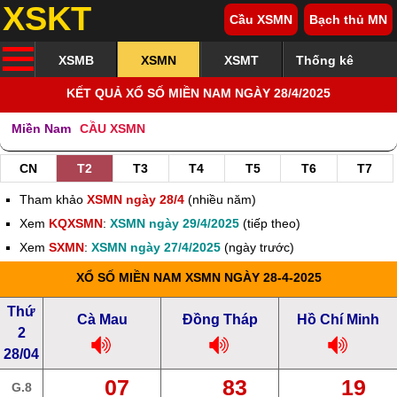
XSKT
Cầu XSMN
Bạch thủ MN
XSMB
XSMN
XSMT
Thống kê
KẾT QUẢ XỔ SỐ MIỀN NAM NGÀY 28/4/2025
Miền Nam
CẦU XSMN
CN
T2
T3
T4
T5
T6
T7
Tham khảo
XSMN ngày 28/4
(nhiều năm)
Xem
KQXSMN
:
XSMN ngày 29/4/2025
(tiếp theo)
Xem
SXMN
:
XSMN ngày 27/4/2025
(ngày trước)
XỔ SỐ MIỀN NAM
XSMN NGÀY 28-4-2025
Thứ
Cà Mau
Đồng Tháp
Hồ Chí Minh
2
28/04
07
83
19
G.8