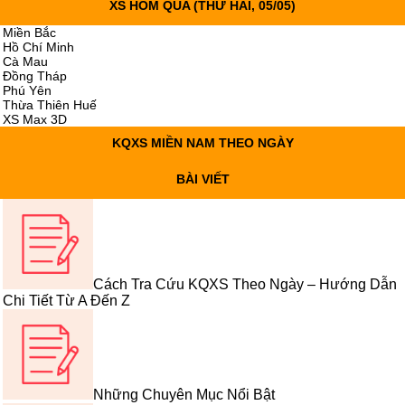
XS HÔM QUA
(THỨ HAI, 05/05)
Miền Bắc
Hồ Chí Minh
Cà Mau
Đồng Tháp
Phú Yên
Thừa Thiên Huế
XS Max 3D
KQXS MIỀN NAM THEO NGÀY
BÀI VIẾT
Cách Tra Cứu KQXS Theo Ngày – Hướng Dẫn
Chi Tiết Từ A Đến Z
Những Chuyên Mục Nổi Bật