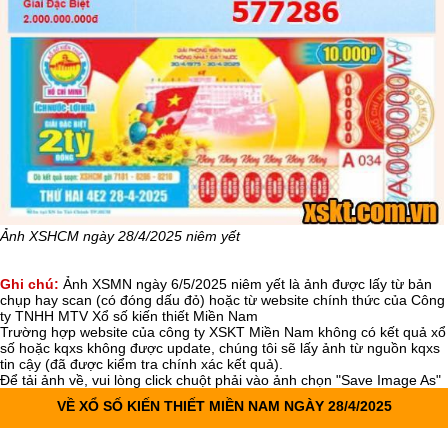
Ảnh XSHCM ngày 28/4/2025 niêm yết
Ghi chú:
Ảnh XSMN ngày 6/5/2025 niêm yết là ảnh được lấy từ bản
chụp hay scan (có đóng dấu đỏ) hoặc từ website chính thức của Công
ty TNHH MTV Xổ số kiến thiết Miền Nam
Trường hợp website của công ty XSKT Miền Nam không có kết quả xổ
số hoặc kqxs không được update, chúng tôi sẽ lấy ảnh từ nguồn kqxs
tin cậy (đã được kiểm tra chính xác kết quả).
Để tải ảnh về, vui lòng click chuột phải vào ảnh chọn "Save Image As"
VỀ
XỔ SỐ KIẾN THIẾT MIỀN NAM
NGÀY 28/4/2025