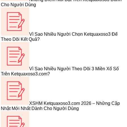
Cho Người Dùng
Vì Sao Nhiều Người Chọn Ketquaxoso3 Để
Theo Dõi Kết Quả?
Vì Sao Nhiều Người Theo Dõi 3 Miền Xổ Số
Trên Ketquaxoso3.com?
XSHM Ketquaxoso3.com 2026 – Những Cập
Nhật Mới Nhất Dành Cho Người Dùng