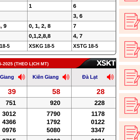
1
6
3, 6
5
, 9
0, 1, 2, 8
7
0,1,2,8,8
4, 7
18-5
XSKG 18-5
XSTG 18-5
-2025 (THEO LỊCH MT)
 Giang
Kiên Giang
Đà Lạt
39
58
28
751
920
228
3012
7790
1178
4366
1792
0122
0976
5080
3347