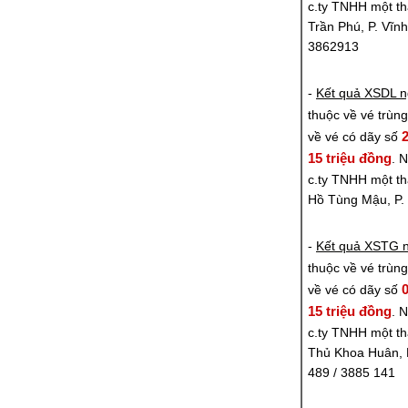
c.ty TNHH một t
Trần Phú, P. Vĩnh
3862913
-
Kết quả XSDL n
thuộc về vé trùn
về vé có dãy số
15 triệu đồng
. 
c.ty TNHH một t
Hồ Tùng Mậu, P. 
-
Kết quả XSTG n
thuộc về vé trùn
về vé có dãy số
15 triệu đồng
. 
c.ty TNHH một t
Thủ Khoa Huân, P
489 / 3885 141