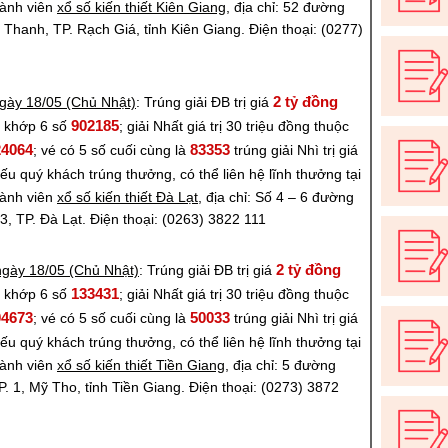
hành viên
xổ số kiến thiết Kiên Giang
, địa chỉ: 52 đường
 Thanh, TP. Rạch Giá, tỉnh Kiên Giang. Điện thoại: (0277)
2 tỷ đồng
gày 18/05 (Chủ Nhật)
: Trúng giải ĐB trị giá
902185
g khớp 6 số
; giải Nhất giá trị 30 triệu đồng thuộc
24064
83353
; vé có 5 số cuối cùng là
trúng giải Nhì trị giá
Nếu quý khách trúng thưởng, có thể liên hệ lĩnh thưởng tại
hành viên
xổ số kiến thiết Đà Lạt
, địa chỉ: Số 4 – 6 đường
3, TP. Đà Lạt. Điện thoại: (0263) 3822 111
2 tỷ đồng
gày 18/05 (Chủ Nhật)
: Trúng giải ĐB trị giá
133431
g khớp 6 số
; giải Nhất giá trị 30 triệu đồng thuộc
04673
50033
; vé có 5 số cuối cùng là
trúng giải Nhì trị giá
Nếu quý khách trúng thưởng, có thể liên hệ lĩnh thưởng tại
hành viên
xổ số kiến thiết Tiền Giang
, địa chỉ: 5 đường
. 1, Mỹ Tho, tỉnh Tiền Giang. Điện thoại: (0273) 3872