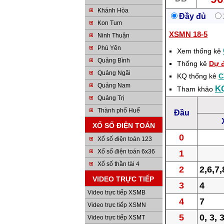
Khánh Hòa
Đầy đủ
Kon Tum
XSMN 18-5
Ninh Thuận
Phú Yên
Xem thống kê
Quảng Bình
Thống kê
Dự 
Quảng Ngãi
KQ thống kê
C
Quảng Nam
K
Tham khảo
Quảng Trị
Thành phố Huế
Đầu
XỔ SỐ ĐIỆN TOÁN
0
Xổ số điện toán 123
Xổ số điện toán 6x36
1
Xổ số thần tài 4
2
2,6,7,
VIDEO TRỰC TIẾP
3
4
Video trực tiếp XSMB
4
7
Video trực tiếp XSMN
5
0, 3, 
Video trực tiếp XSMT