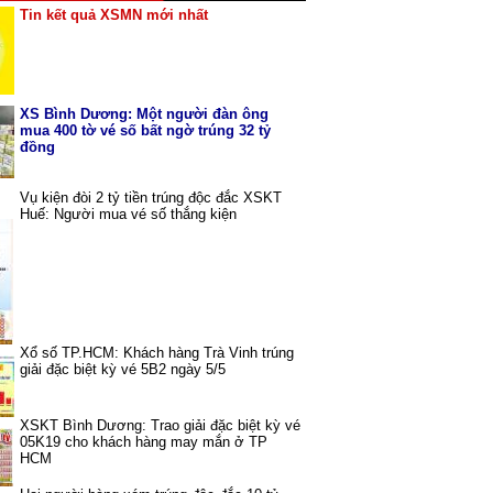
Tin kết quả XSMN mới nhất
XS Bình Dương: Một người đàn ông
mua 400 tờ vé số bất ngờ trúng 32 tỷ
đồng
Vụ kiện đòi 2 tỷ tiền trúng độc đắc XSKT
Huế: Người mua vé số thắng kiện
Xổ số TP.HCM: Khách hàng Trà Vinh trúng
giải đặc biệt kỳ vé 5B2 ngày 5/5
XSKT Bình Dương: Trao giải đặc biệt kỳ vé
05K19 cho khách hàng may mắn ở TP
HCM