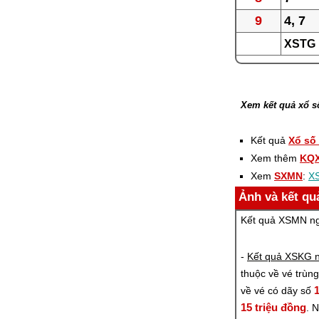
9
4, 7
XSTG 
Xem kết quả xổ s
Kết quả
Xổ số
Xem thêm
KQ
Xem
SXMN
:
X
Ảnh và kết q
Kết quả XSMN ng
-
Kết quả XSKG n
thuộc về vé trùn
về vé có dãy số
15 triệu đồng
. 