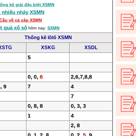
ống kê giải đặc biệt XSMN
 nhiều nháy XSMN
Cầu về cả cặp XSMN
t quả xổ số
hôm nay:
SXMN
Thống kê lôtô XSMN
XSTG
XSKG
XSDL
5
0, 0,
6
2,6,7,8,8
6, 9
7
4
7
0, 8, 8
0, 3, 3
1
4
2, 8
0, 1, 2, 8
0, 2,
5
, 9