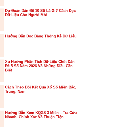
Dự Đoán Dàn Đề 10 Số Là Gì? Cách Đọc
Dữ Liệu Cho Người Mới
Hướng Dẫn Đọc Bảng Thống Kê Dữ Liệu
Xu Hướng Phân Tích Dữ Liệu Chốt Dàn
Đề 5 Số Năm 2026 Và Những Điều Cần
Biết
Cách Theo Dõi Kết Quả Xổ Số Miền Bắc,
Trung, Nam
Hướng Dẫn Xem KQXS 3 Miền – Tra Cứu
Nhanh, Chính Xác Và Thuận Tiện