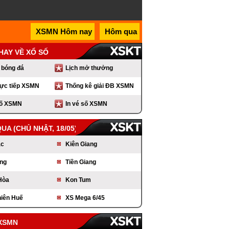
XSMN Hôm nay
Hôm qua
 HAY VỀ XỔ SỐ
 bóng đá
Lịch mở thưởng
rực tiếp XSMN
Thống kê giải ĐB XSMN
số XSMN
In vé số XSMN
QUA
(CHỦ NHẬT, 18/05)
ắc
Kiên Giang
ng
Tiền Giang
Hòa
Kon Tum
iên Huế
XS Mega 6/45
 XSMN