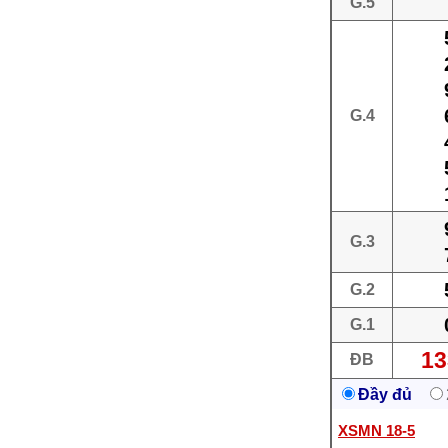
G.5
G.4
G.3
G.2
G.1
13
ĐB
Đầy đủ
XSMN 18-5