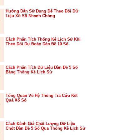
Hướng Dẫn Sử Dụng Để Theo Dõi Dữ
Liệu Xổ Số Nhanh Chóng
Cách Phân Tích Thống Kê Lịch Sử Khi
Theo Dõi Dự Đoán Dàn Đề 10 Số
Cách Phân Tích Dữ Liệu Dàn Đề 5 Số
Bằng Thống Kê Lịch Sử
Tổng Quan Về Hệ Thống Tra Cứu Kết
Quả Xổ Số
Cách Đánh Giá Chất Lượng Dữ Liệu
Chốt Dàn Đề 5 Số Qua Thống Kê Lịch Sử