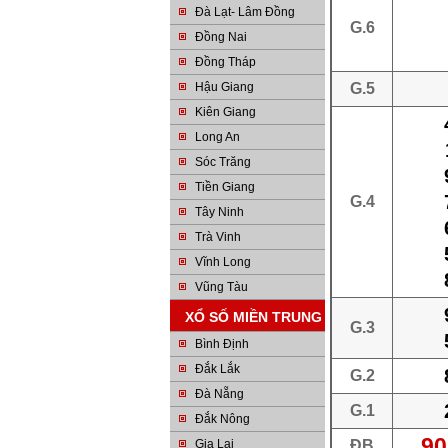
Đà Lạt- Lâm Đồng
G.6
Đồng Nai
Đồng Tháp
Hậu Giang
G.5
Kiên Giang
Long An
Sóc Trăng
Tiền Giang
G.4
Tây Ninh
Trà Vinh
Vĩnh Long
Vũng Tàu
XỔ SỐ MIỀN TRUNG
G.3
Bình Định
Đắk Lắk
G.2
Đà Nẵng
G.1
Đắk Nông
90
Gia Lai
ĐB