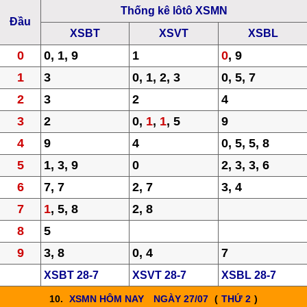
Thống kê lôtô XSMN
Đầu
XSBT
XSVT
XSBL
0
0, 1, 9
1
0
, 9
1
3
0, 1, 2, 3
0, 5, 7
2
3
2
4
3
2
0,
1
,
1
, 5
9
4
9
4
0, 5, 5, 8
5
1, 3, 9
0
2, 3, 3, 6
6
7, 7
2, 7
3, 4
7
1
, 5, 8
2, 8
8
5
9
3, 8
0, 4
7
XSBT 28-7
XSVT 28-7
XSBL 28-7
10.
XSMN HÔM NAY
NGÀY 27/07
(
THỨ 2
)