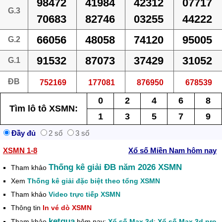
98472
41984
42312
07717
G.3
70683
82746
03255
44222
66056
48058
74120
95005
G.2
91532
87073
37429
31052
G.1
ĐB
752169
177081
876950
678539
0
2
4
6
8
Tìm lô tô XSMN:
1
3
5
7
9
Đầy đủ
2 số
3 số
XSMN 1-8
Xổ số Miền Nam hôm nay
Thống kê giải ĐB năm 2026 XSMN
Tham khảo
Xem
Thống kê giải đặc biệt theo tổng XSMN
Tham khảo
Video trực tiếp XSMN
Thông tin
In vé dò XSMN
ketqua
Tham khảo
hôm nay:
Xổ số Max 3d
;
Xổ số Max 3d pro