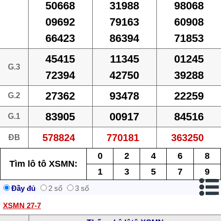
50668
31988
98068
09692
79163
60908
66423
86394
71853
45415
11345
01245
G.3
72394
42750
39288
27362
93478
22259
G.2
83905
00917
84516
G.1
578824
770181
363250
ĐB
0
2
4
6
8
Tìm lô tô XSMN:
1
3
5
7
9
Đầy đủ
2 số
3 số
XSMN 27-7