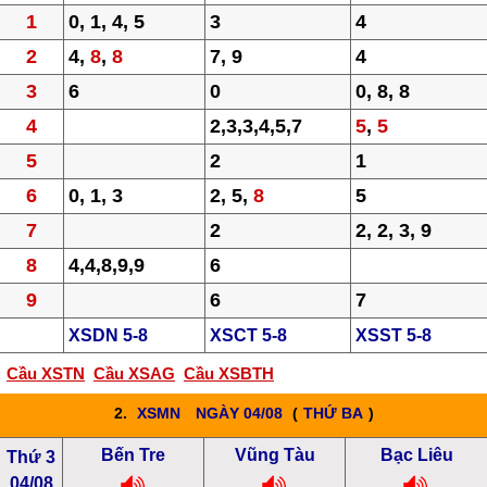
1
0, 1, 4, 5
3
4
2
4,
8
,
8
7, 9
4
3
6
0
0, 8, 8
4
2,3,3,4,5,7
5
,
5
5
2
1
6
0, 1, 3
2, 5,
8
5
7
2
2, 2, 3, 9
8
4,4,8,9,9
6
9
6
7
XSDN 5-8
XSCT 5-8
XSST 5-8
Cầu XSTN
Cầu XSAG
Cầu XSBTH
2.
XSMN
NGÀY 04/08
(
THỨ BA
)
Bến Tre
Vũng Tàu
Bạc Liêu
Thứ 3
04/08