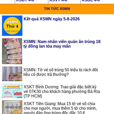
TIN TỨC XSMN
Kết quả XSMN ngày 5-8-2026
XSMN: Nam nhân viên quán ăn trúng 18
tỷ đồng lan tỏa may mắn
XSMN: Tờ vé số trúng 50 triệu bị rách đôi
liệu có được trả thưởng?
XSKT Bình Dương: Trao giải đặc biệt kỳ
vé 07K30 cho khách hàng phường Bà Rịa
(TP HCM)
XSKT Tiền Giang: Mua 15 tờ vé số chia
cho mọi người, mua thêm 5 tờ cho mình,
người đàn ông trúng độc đắc 10 tỉ