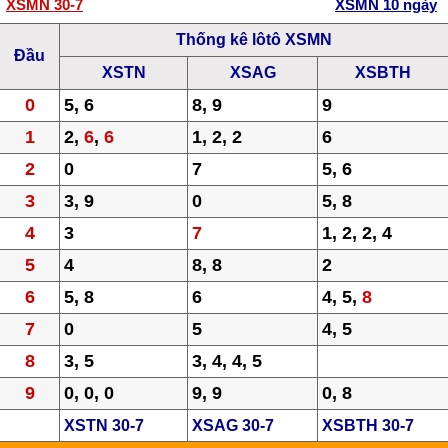
XSMN 30-7
XSMN 10 ngày
Thống kê lôtô XSMN
Đầu
XSTN
XSAG
XSBTH
0
5, 6
8, 9
9
1
2,
6
,
6
1, 2, 2
6
2
0
7
5, 6
3
3, 9
0
5, 8
4
3
7
1, 2, 2, 4
5
4
8, 8
2
6
5, 8
6
4, 5,
8
7
0
5
4, 5
8
3, 5
3, 4, 4, 5
9
0, 0, 0
9, 9
0, 8
XSTN 30-7
XSAG 30-7
XSBTH 30-7