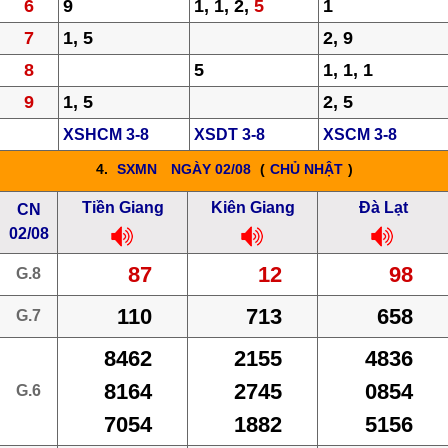
6
9
1, 1, 2,
5
1
7
1, 5
2, 9
8
5
1, 1, 1
9
1, 5
2, 5
XSHCM 3-8
XSDT 3-8
XSCM 3-8
4.
SXMN
NGÀY 02/08
(
CHỦ NHẬT
)
Tiền Giang
Kiên Giang
Đà Lạt
CN
02/08
87
12
98
G.8
110
713
658
G.7
8462
2155
4836
8164
2745
0854
G.6
7054
1882
5156