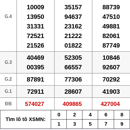
10009
35157
88739
13950
94637
47510
G.4
31331
23162
49881
72521
21222
82061
21526
01822
87749
40469
52305
10846
G.3
00395
66557
92607
87891
77306
70292
G.2
72911
28607
41903
G.1
574027
409865
427004
ĐB
0
2
4
6
8
Tìm lô tô XSMN:
1
3
5
7
9