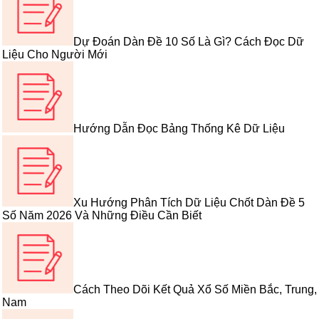
Dự Đoán Dàn Đề 10 Số Là Gì? Cách Đọc Dữ
Liệu Cho Người Mới
Hướng Dẫn Đọc Bảng Thống Kê Dữ Liệu
Xu Hướng Phân Tích Dữ Liệu Chốt Dàn Đề 5
Số Năm 2026 Và Những Điều Cần Biết
Cách Theo Dõi Kết Quả Xổ Số Miền Bắc, Trung,
Nam