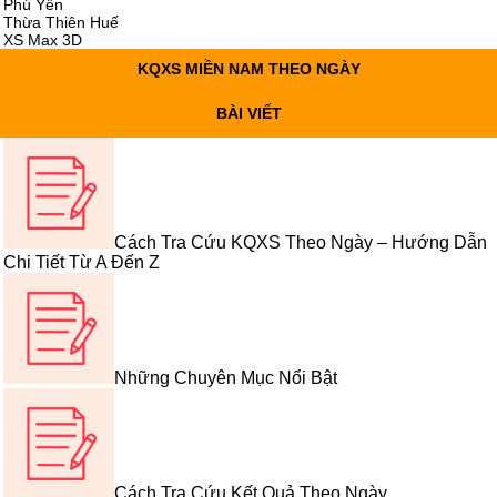
Phú Yên
Thừa Thiên Huế
XS Max 3D
KQXS MIỀN NAM THEO NGÀY
BÀI VIẾT
Cách Tra Cứu KQXS Theo Ngày – Hướng Dẫn
Chi Tiết Từ A Đến Z
Những Chuyên Mục Nổi Bật
Cách Tra Cứu Kết Quả Theo Ngày