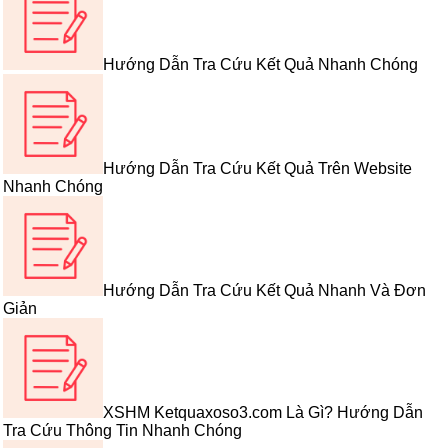
Hướng Dẫn Tra Cứu Kết Quả Nhanh Chóng
Hướng Dẫn Tra Cứu Kết Quả Trên Website
Nhanh Chóng
Hướng Dẫn Tra Cứu Kết Quả Nhanh Và Đơn
Giản
XSHM Ketquaxoso3.com Là Gì? Hướng Dẫn
Tra Cứu Thông Tin Nhanh Chóng