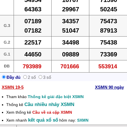
64363
29967
50245
07189
34357
75473
G.3
07182
51047
87913
22517
34498
75438
G.2
44650
09889
73369
G.1
793989
701666
553914
ĐB
Đầy đủ
2 số
3 số
XSMN 19-5
XSMN 90 ngày
Tham khảo
Thống kê giải đặc biệt XSMN
Cầu nhiều nháy XSMN
Thống kê
Xem thống kê
Cầu về cả cặp XSMN
kết quả xổ số
Xem nhanh
hôm nay:
SXMN