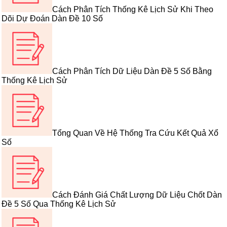
Cách Phân Tích Thống Kê Lịch Sử Khi Theo
Dõi Dự Đoán Dàn Đề 10 Số
Cách Phân Tích Dữ Liệu Dàn Đề 5 Số Bằng
Thống Kê Lịch Sử
Tổng Quan Về Hệ Thống Tra Cứu Kết Quả Xổ
Số
Cách Đánh Giá Chất Lượng Dữ Liệu Chốt Dàn
Đề 5 Số Qua Thống Kê Lịch Sử