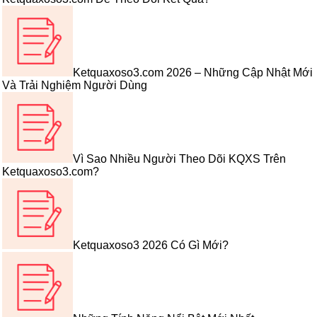
Ketquaxoso3.com 2026 – Những Cập Nhật Mới
Và Trải Nghiệm Người Dùng
Vì Sao Nhiều Người Theo Dõi KQXS Trên
Ketquaxoso3.com?
Ketquaxoso3 2026 Có Gì Mới?