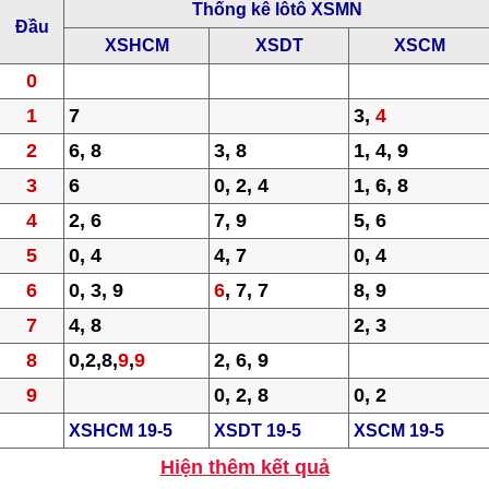
Thống kê lôtô XSMN
Đầu
XSHCM
XSDT
XSCM
0
1
7
3,
4
2
6, 8
3, 8
1, 4, 9
3
6
0, 2, 4
1, 6, 8
4
2, 6
7, 9
5, 6
5
0, 4
4, 7
0, 4
6
0, 3, 9
6
, 7, 7
8, 9
7
4, 8
2, 3
8
0,2,8,
9
,
9
2, 6, 9
9
0, 2, 8
0, 2
XSHCM 19-5
XSDT 19-5
XSCM 19-5
Hiện thêm kết quả