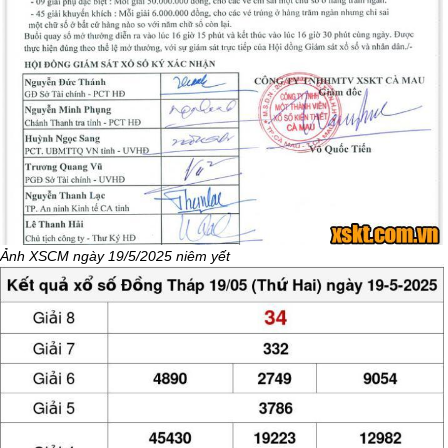
Ảnh XSCM ngày 19/5/2025 niêm yết