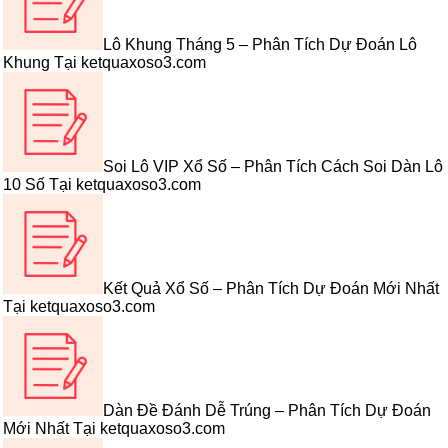
Lô Khung Tháng 5 – Phân Tích Dự Đoán Lô
Khung Tại ketquaxoso3.com
Soi Lô VIP Xổ Số – Phân Tích Cách Soi Dàn Lô
10 Số Tại ketquaxoso3.com
Kết Quả Xổ Số – Phân Tích Dự Đoán Mới Nhất
Tại ketquaxoso3.com
Dàn Đề Đánh Dễ Trúng – Phân Tích Dự Đoán
Mới Nhất Tại ketquaxoso3.com