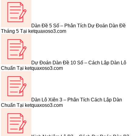
Dàn Đề 5 Số – Phân Tích Dự Đoán Dàn Đề
Tháng 5 Tại ketquaxoso3.com
Dự Đoán Dàn Đề 10 Số – Cách Lập Dàn Lô
Chuẩn Tại ketquaxoso3.com
Dàn Lô Xiên 3 – Phân Tích Cách Lập Dàn
Chuẩn Tại ketquaxoso3.com