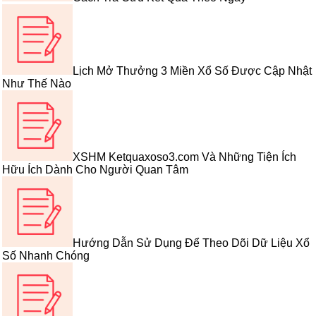
Lịch Mở Thưởng 3 Miền Xổ Số Được Cập Nhật
Như Thế Nào
XSHM Ketquaxoso3.com Và Những Tiện Ích
Hữu Ích Dành Cho Người Quan Tâm
Hướng Dẫn Sử Dụng Để Theo Dõi Dữ Liệu Xổ
Số Nhanh Chóng