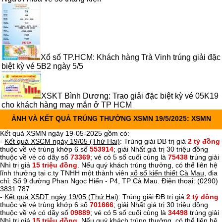
Xổ số TP.HCM: Khách hàng Trà Vinh trúng giải đặc
biệt kỳ vé 5B2 ngày 5/5
XSKT Bình Dương: Trao giải đặc biệt kỳ vé 05K19
cho khách hàng may mắn ở TP HCM
ẢNH VÀ KẾT QUẢ TRÚNG THƯỞNG XSMN 19/5/2025: XSMN
Kết quả XSMN ngày 19-05-2025 gồm có:
-
Kết quả XSCM ngày 19/05 (Thứ Hai)
: Trúng giải ĐB trị giá
2 tỷ đồng
thuộc về vé trùng khớp 6 số
553914
; giải Nhất giá trị 30 triệu đồng
thuộc về vé có dãy số
73369
; vé có 5 số cuối cùng là
75438
trúng giải
Nhì trị giá
15 triệu đồng
. Nếu quý khách trúng thưởng, có thể liên hệ
lĩnh thưởng tại c.ty TNHH một thành viên
xổ số kiến thiết Cà Mau
, địa
chỉ: Số 9 đường Phan Ngọc Hiển - P4, TP Cà Mau. Điện thoại: (0290)
3831 787
-
Kết quả XSDT ngày 19/05 (Thứ Hai)
: Trúng giải ĐB trị giá
2 tỷ đồng
thuộc về vé trùng khớp 6 số
701666
; giải Nhất giá trị 30 triệu đồng
thuộc về vé có dãy số
09889
; vé có 5 số cuối cùng là
34498
trúng giải
Nhì trị giá
15 triệu đồng
. Nếu quý khách trúng thưởng, có thể liên hệ