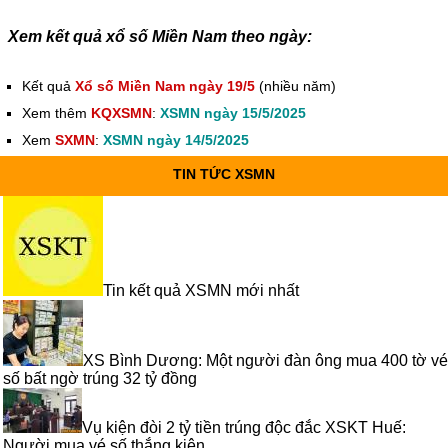
Xem kết quả xổ số Miền Nam theo ngày:
Kết quả
Xổ số Miền Nam ngày 19/5
(nhiều năm)
Xem thêm
KQXSMN
:
XSMN ngày 15/5/2025
Xem
SXMN
:
XSMN ngày 14/5/2025
TIN TỨC XSMN
Tin kết quả XSMN mới nhất
XS Bình Dương: Một người đàn ông mua 400 tờ vé
số bất ngờ trúng 32 tỷ đồng
Vụ kiện đòi 2 tỷ tiền trúng độc đắc XSKT Huế:
Người mua vé số thắng kiện