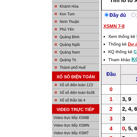
Tìm lô tô
Khánh Hòa
Kon Tum
Đầy đủ
Ninh Thuận
XSMN 7-8
Phú Yên
Xem thống kê
Quảng Bình
Thống kê
Dự 
Quảng Ngãi
KQ thống kê
C
Quảng Nam
K
Tham khảo
Quảng Trị
Thành phố Huế
Đầu
XỔ SỐ ĐIỆN TOÁN
Xổ số điện toán 123
0
Xổ số điện toán 6x36
1
3, 9
Xổ số thần tài 4
2
2, 4, 
VIDEO TRỰC TIẾP
Video trực tiếp XSMB
3
3
Video trực tiếp XSMN
4
0
, 5, 
Video trực tiếp XSMT