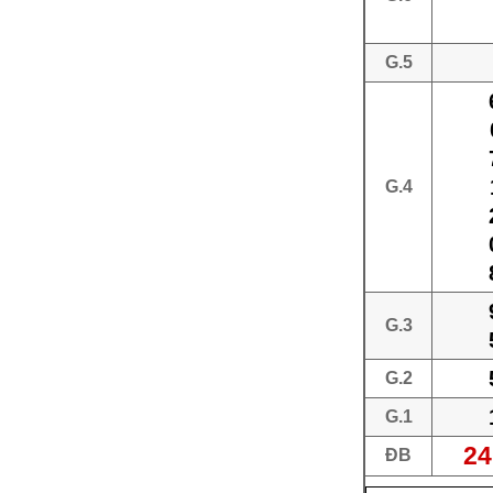
G.5
G.4
G.3
G.2
G.1
24
ĐB