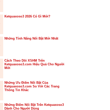
Ketquaxoso3 2026 Có Gì Mới?
Những Tính Năng Nổi Bật Mới Nhất
Cách Theo Dõi XSHM Trên
Ketquaxoso3.com Hiệu Quả Cho Người
Mới
Những Ưu Điểm Nổi Bật Của
Ketquaxoso3.com So Với Các Trang
Thông Tin Khác
Những Điểm Nổi Bật Trên Ketquaxoso3
Dành Cho Người Dùng