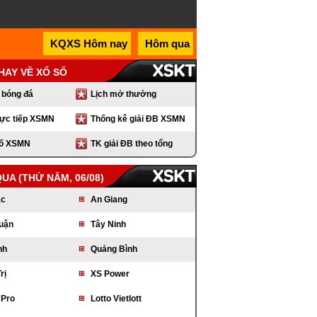
KQXS Hôm nay
Hôm qua
 HAY VỀ XỔ SỐ
 bóng đá
Lịch mở thưởng
rực tiếp XSMN
Thống kê giải ĐB XSMN
số XSMN
TK giải ĐB theo tổng
XSMN
QUA
(THỨ NĂM, 06/08)
ắc
An Giang
uận
Tây Ninh
nh
Quảng Bình
rị
XS Power
 Pro
Lotto Vietlott