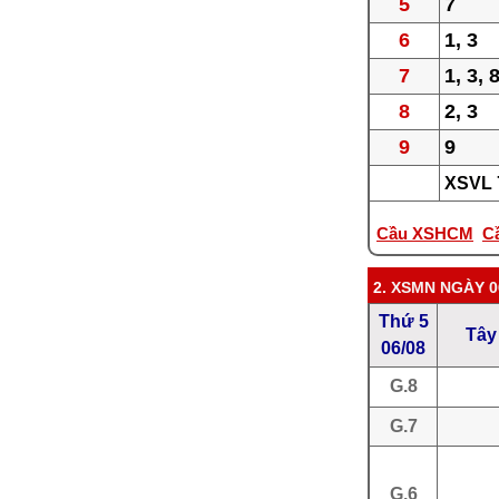
5
7
6
1, 3
7
1, 3, 
8
2, 3
9
9
XSVL 
Cầu XSHCM
C
2.
XSMN
NGÀY 0
Thứ 5
Tây
06/08
G.8
G.7
G.6