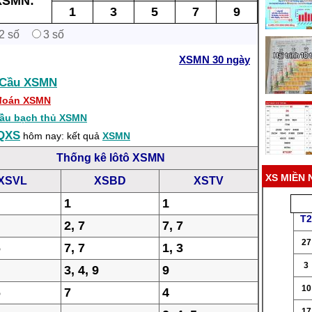
 XSMN:
1
3
5
7
9
2 số
3 số
XSMN 30 ngày
Cầu XSMN
đoán XSMN
ầu bạch thủ XSMN
QXS
hôm nay: kết quả
XSMN
Thống kê lôtô XSMN
XS MIỀN
XSVL
XSBD
XSTV
1
1
T2
2, 7
7, 7
27
6
7, 7
1, 3
3
3, 4, 9
9
10
6
7
4
17