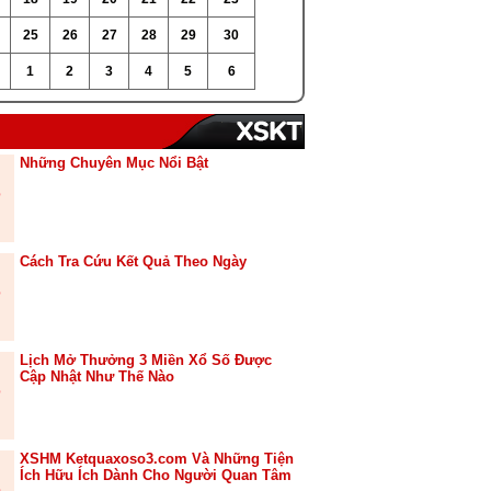
25
26
27
28
29
30
1
2
3
4
5
6
Những Chuyên Mục Nổi Bật
Cách Tra Cứu Kết Quả Theo Ngày
Lịch Mở Thưởng 3 Miền Xổ Số Được
Cập Nhật Như Thế Nào
XSHM Ketquaxoso3.com Và Những Tiện
Ích Hữu Ích Dành Cho Người Quan Tâm