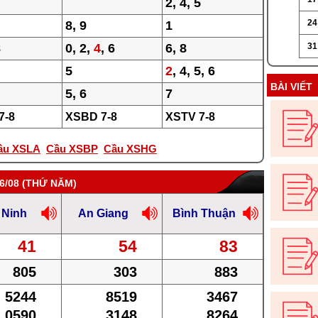
2, 4, 5
24
8, 9
1
31
8
0, 2,
4
, 6
6, 8
5
2
, 4, 5, 6
BÀI VIẾT
5, 6
7
7-8
XSBD 7-8
XSTV 7-8
ầu XSLA
Cầu XSBP
Cầu XSHG
6/08
(
THỨ NĂM
)
 Ninh
An Giang
Bình Thuận
41
54
83
805
303
883
5244
8519
3467
0590
3148
8264