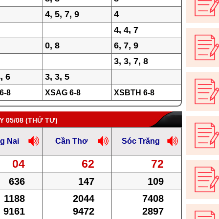
4, 5, 7, 9
4
4, 4, 7
0, 8
6, 7, 9
3, 3, 7, 8
, 6
3, 3, 5
6-8
XSAG 6-8
XSBTH 6-8
 05/08
(
THỨ TƯ
)
g Nai
Cần Thơ
Sóc Trăng
04
62
72
636
147
109
1188
2044
7408
9161
9472
2897