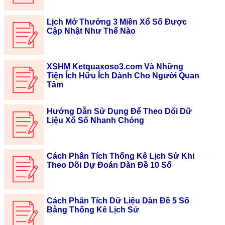
Lịch Mở Thưởng 3 Miền Xổ Số Được
Cập Nhật Như Thế Nào
XSHM Ketquaxoso3.com Và Những
Tiện Ích Hữu Ích Dành Cho Người Quan
Tâm
Hướng Dẫn Sử Dụng Để Theo Dõi Dữ
Liệu Xổ Số Nhanh Chóng
Cách Phân Tích Thống Kê Lịch Sử Khi
Theo Dõi Dự Đoán Dàn Đề 10 Số
Cách Phân Tích Dữ Liệu Dàn Đề 5 Số
Bằng Thống Kê Lịch Sử