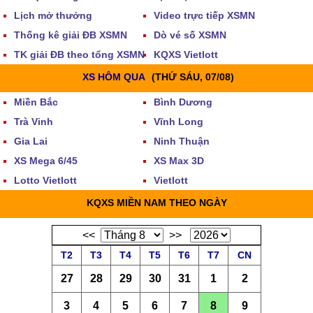
Lịch mở thưởng
Video trực tiếp XSMN
Thống kê giải ĐB XSMN
Dò vé số XSMN
TK giải ĐB theo tổng XSMN
KQXS Vietlott
XS HÔM QUA
(THỨ SÁU, 07/08)
Miền Bắc
Bình Dương
Trà Vinh
Vĩnh Long
Gia Lai
Ninh Thuận
XS Mega 6/45
XS Max 3D
Lotto Vietlott
Vietlott
KQXS MIỀN NAM THEO NGÀY
<<
>>
T2
T3
T4
T5
T6
T7
CN
27
28
29
30
31
1
2
3
4
5
6
7
8
9