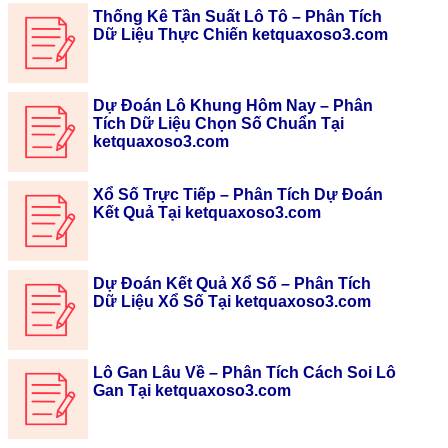
Thống Kê Tần Suất Lô Tô – Phân Tích
Dữ Liệu Thực Chiến ketquaxoso3.com
Dự Đoán Lô Khung Hôm Nay – Phân
Tích Dữ Liệu Chọn Số Chuẩn Tại
ketquaxoso3.com
Xổ Số Trực Tiếp – Phân Tích Dự Đoán
Kết Quả Tại ketquaxoso3.com
Dự Đoán Kết Quả Xổ Số – Phân Tích
Dữ Liệu Xổ Số Tại ketquaxoso3.com
Lô Gan Lâu Về – Phân Tích Cách Soi Lô
Gan Tại ketquaxoso3.com