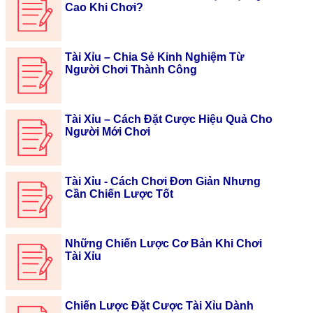
Cao Khi Chơi?
Tài Xỉu – Chia Sẻ Kinh Nghiệm Từ
Người Chơi Thành Công
Tài Xỉu – Cách Đặt Cược Hiệu Quả Cho
Người Mới Chơi
Tài Xỉu - Cách Chơi Đơn Giản Nhưng
Cần Chiến Lược Tốt
Những Chiến Lược Cơ Bản Khi Chơi
Tài Xỉu
Chiến Lược Đặt Cược Tài Xỉu Dành