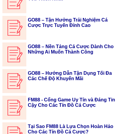
GO88 – Tận Hưởng Trải Nghiệm Cá
Cược Trực Tuyến Đỉnh Cao
GO88 – Nền Tảng Cá Cược Dành Cho
Những Ai Muốn Thành Công
GO88 – Hướng Dẫn Tận Dụng Tối Đa
Các Chế Độ Khuyến Mãi
FM88 - Cổng Game Uy Tín và Đáng Tin
Cậy Cho Các Tín Đồ Cá Cược
Tại Sao FM88 Là Lựa Chọn Hoàn Hảo
Cho Các Tín Đồ Cá Cược?