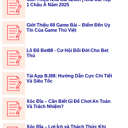
1 Châu Á Năm 2025
Giới Thiệu 68 Game Bài – Điểm Đến Uy
Tín Của Game Thủ Việt
Lô Đề Bet88 - Cơ Hội Đổi Đời Cho Bet
Thủ
Tải App BJ88: Hướng Dẫn Cực Chi Tiết
Và Siêu Tốc
Xóc Đĩa – Cần Biết Gì Để Chơi An Toàn
Và Trách Nhiệm?
Xóc Đĩa – Lợi Ích và Thách Thức Khi