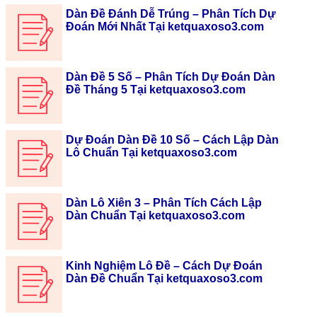
Dàn Đề Đánh Dễ Trúng – Phân Tích Dự
Đoán Mới Nhất Tại ketquaxoso3.com
Dàn Đề 5 Số – Phân Tích Dự Đoán Dàn
Đề Tháng 5 Tại ketquaxoso3.com
Dự Đoán Dàn Đề 10 Số – Cách Lập Dàn
Lô Chuẩn Tại ketquaxoso3.com
Dàn Lô Xiên 3 – Phân Tích Cách Lập
Dàn Chuẩn Tại ketquaxoso3.com
Kinh Nghiệm Lô Đề – Cách Dự Đoán
Dàn Đề Chuẩn Tại ketquaxoso3.com