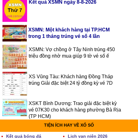
Kết quả XSMN ngày 8-8-2026
XSMN: Một khách hàng tại TP.HCM
trong 1 tháng trúng vé số 4 lần
XSMN: Vợ chồng ở Tây Ninh trúng 450
triệu đồng nhờ mua giúp 9 tờ vé số ế
XS Vũng Tàu: Khách hàng Đồng Tháp
trúng Giải đặc biệt 24 tỷ đồng kỳ vé 7D
XSKT Bình Dương: Trao giải đặc biệt kỳ
vé 07K30 cho khách hàng phường Bà Rịa
(TP HCM)
TIỆN ÍCH HAY VỀ XỔ SỐ
Kết quả bóng đá
Lịch vạn niên 2026