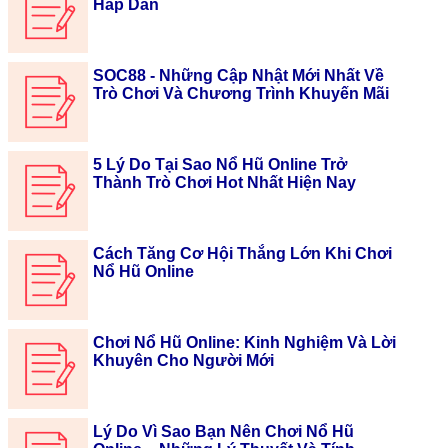
Hấp Dẫn
SOC88 - Những Cập Nhật Mới Nhất Về
Trò Chơi Và Chương Trình Khuyến Mãi
5 Lý Do Tại Sao Nổ Hũ Online Trở
Thành Trò Chơi Hot Nhất Hiện Nay
Cách Tăng Cơ Hội Thắng Lớn Khi Chơi
Nổ Hũ Online
Chơi Nổ Hũ Online: Kinh Nghiệm Và Lời
Khuyên Cho Người Mới
Lý Do Vì Sao Bạn Nên Chơi Nổ Hũ