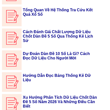
Tổng Quan Về Hệ Thống Tra Cứu Kết
Quả Xổ Số
Cách Đánh Giá Chất Lượng Dữ Liệu
Chốt Dàn Đề 5 Số Qua Thống Kê Lịch
Sử
Dự Đoán Dàn Đề 10 Số Là Gì? Cách
Đọc Dữ Liệu Cho Người Mới
Hướng Dẫn Đọc Bảng Thống Kê Dữ
Liệu
Xu Hướng Phân Tích Dữ Liệu Chốt Dàn
Đề 5 Số Năm 2026 Và Những Điều Cần
Biết