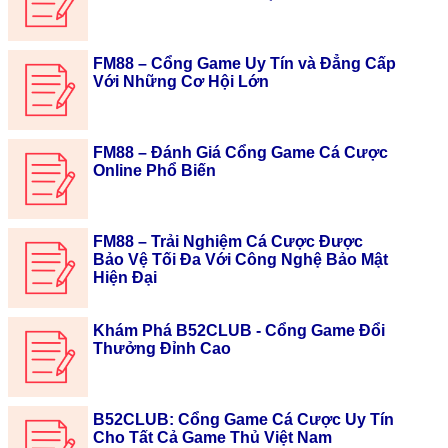
FM88 – Cổng Game Uy Tín và Đẳng Cấp
Với Những Cơ Hội Lớn
FM88 – Đánh Giá Cổng Game Cá Cược
Online Phổ Biến
FM88 – Trải Nghiệm Cá Cược Được
Bảo Vệ Tối Đa Với Công Nghệ Bảo Mật
Hiện Đại
Khám Phá B52CLUB - Cổng Game Đổi
Thưởng Đỉnh Cao
B52CLUB: Cổng Game Cá Cược Uy Tín
Cho Tất Cả Game Thủ Việt Nam