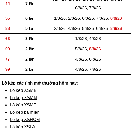
44
7
lần
6/8/26
,
7/8/26
55
6
lần
1/8/26
,
2/8/26
,
6/8/26
,
7/8/26
,
8/8/26
88
5
lần
2/8/26
,
4/8/26
,
5/8/26
,
6/8/26
,
8/8/26
66
3
lần
1/8/26
,
4/8/26
00
2
lần
5/8/26
,
8/8/26
77
2
lần
4/8/26
,
6/8/26
99
2
lần
4/8/26
,
7/8/26
Lô kép các tỉnh mở thưởng hôm nay:
Lô kép XSMB
Lô kép XSMN
Lô kép XSMT
Lô kép ba miền
Lô kép XSHCM
Lô kép XSLA