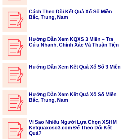
Cách Theo Dõi Kết Quả Xổ Số Miền
Bắc, Trung, Nam
Hướng Dẫn Xem KQXS 3 Miền – Tra
Cứu Nhanh, Chính Xác Và Thuận Tiện
Hướng Dẫn Xem Kết Quả Xổ Số 3 Miền
Hướng Dẫn Xem Kết Quả Xổ Số Miền
Bắc, Trung, Nam
Vì Sao Nhiều Người Lựa Chọn XSHM
Ketquaxoso3.com Để Theo Dõi Kết
Quả?