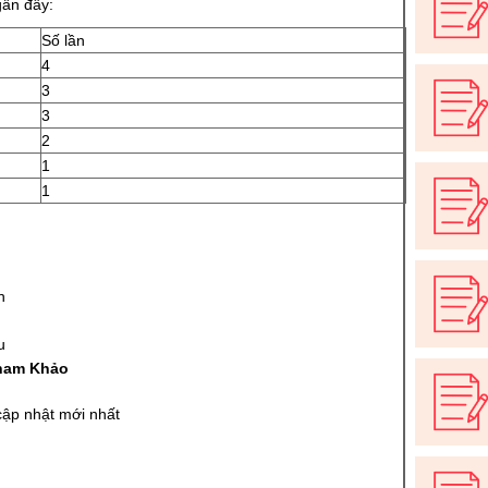
gần đây:
Số lần
4
3
3
2
1
1
h
u
Tham Khảo
cập nhật mới nhất