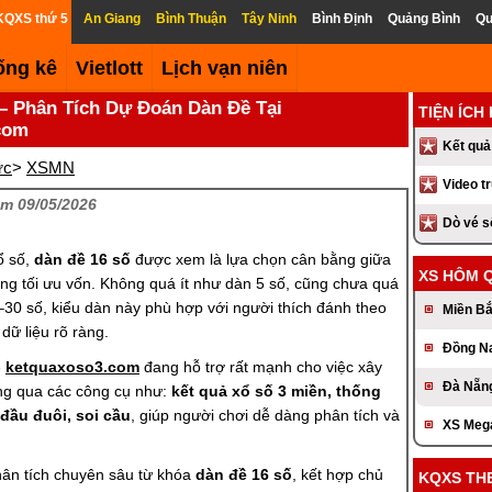
KQXS thứ 5
An Giang
Bình Thuận
Tây Ninh
Bình Định
Quảng Bình
Qu
ống kê
Vietlott
Lịch vạn niên
– Phân Tích Dự Đoán Dàn Đề Tại
TIỆN ÍCH
com
Kết quả
ức
>
XSMN
Video t
m 09/05/2026
Dò vé 
ổ số,
dàn đề 16 số
được xem là lựa chọn cân bằng giữa
XS HÔM 
ng tối ưu vốn. Không quá ít như dàn 5 số, cũng chưa quá
30 số, kiểu dàn này phù hợp với người thích đánh theo
Miền B
 dữ liệu rõ ràng.
Đồng N
e
ketquaxoso3.com
đang hỗ trợ rất mạnh cho việc xây
Đà Nẵn
ng qua các công cụ như:
kết quả xổ số 3 miền, thống
, đầu đuôi, soi cầu
, giúp người chơi dễ dàng phân tích và
XS Mega
phân tích chuyên sâu từ khóa
dàn đề 16 số
, kết hợp chủ
KQXS TH