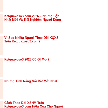
Ketquaxoso3.com 2026 – Những Cập
Nhật Mới Và Trải Nghiệm Người Dùng
Vì Sao Nhiều Người Theo Dõi KQXS
Trên Ketquaxoso3.com?
Ketquaxoso3 2026 Có Gì Mới?
Những Tính Năng Nổi Bật Mới Nhất
Cách Theo Dõi XSHM Trên
Ketquaxoso3.com Hiệu Quả Cho Người