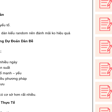
dàn
yếu tố.
n dàn kiểu random nên đánh mãi ko hiệu quả
ng Dự Đoán Dàn Đề
:
 nhiều ngày
ần suất
số mạnh – yếu
hiều phương pháp
 ưu
có cơ sở hơn rất nhiều.
h Thực Tế