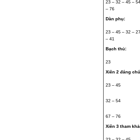
23 – 32 – 45 – 54
– 76
Dàn phụ:
23 – 45 – 32 – 27
– 41
Bạch thủ:
23
Xiên 2 đáng chú
23 – 45
32 – 54
67 – 76
Xiên 3 tham khả
23 – 32 – 45