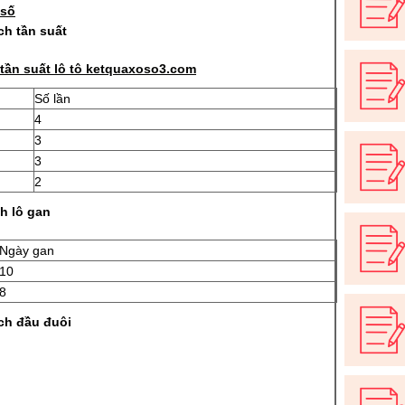
 số
ch tần suất
tần suất lô tô ketquaxoso3.com
Số lần
4
3
3
2
h lô gan
Ngày gan
10
8
ch đầu đuôi