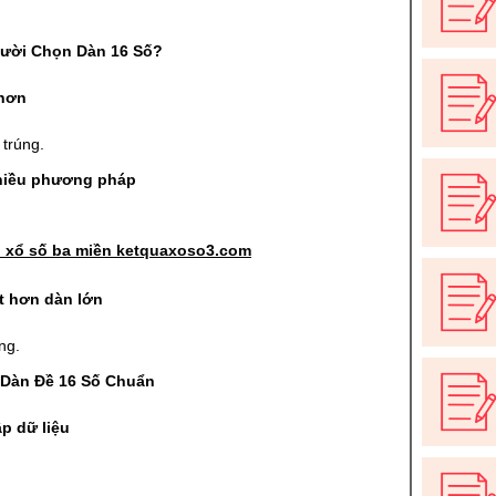
gười Chọn Dàn 16 Số?
 hơn
trúng.
nhiều phương pháp
 xổ số ba miền ketquaxoso3.com
ốt hơn dàn lớn
ng.
Dàn Đề 16 Số Chuẩn
p dữ liệu