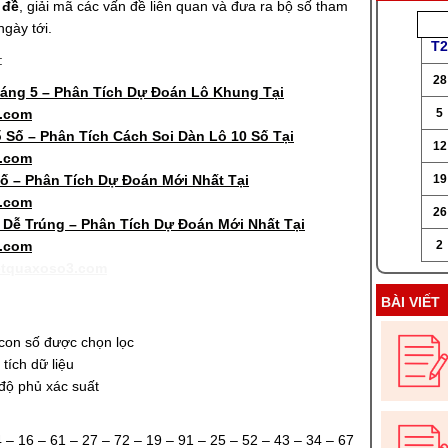
 đề
, giải mã các vấn đề liên quan và đưa ra bộ số tham
gày tới.
T2
:
28
áng 5 – Phân Tích Dự Đoán Lô Khung Tại
.com
5
ổ Số – Phân Tích Cách Soi Dàn Lô 10 Số Tại
12
.com
ố – Phân Tích Dự Đoán Mới Nhất Tại
19
.com
26
Dễ Trúng – Phân Tích Dự Đoán Mới Nhất Tại
.com
2
etquaxoso3.com
BÀI VIẾT
 con số được chọn lọc
tích dữ liệu
độ phủ xác suất
 – 16 – 61 – 27 – 72 – 19 – 91 – 25 – 52 – 43 – 34 – 67