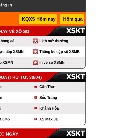
ảng Trị
KQXS Hôm nay
Hôm qua
 HAY VỀ XỔ SỐ
 bóng đá
Lịch mở thưởng
rực tiếp XSMN
Thống kê cặp số XSMB
số XSMN
In vé số XSMN
QUA
(THỨ TƯ, 30/04)
ắc
Cần Thơ
ai
Sóc Trăng
g
Khánh Hòa
 6/45
XS Max 3D
EO NGÀY