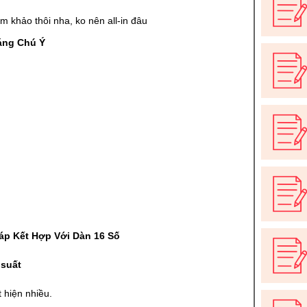
m khảo thôi nha, ko nên all-in đâu
áng Chú Ý
p Kết Hợp Với Dàn 16 Số
 suất
 hiện nhiều.