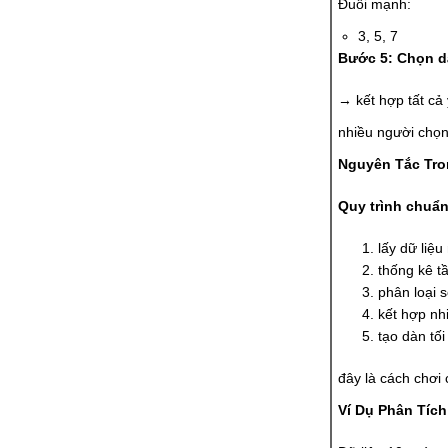
Đuôi mạnh:
3, 5, 7
Bước 5: Chọn 
→ kết hợp tất cả 
nhiều người chọ
Nguyên Tắc Tro
Quy trình chuẩn
lấy dữ liệu
thống kê t
phân loại 
kết hợp n
tạo dàn tối
đây là cách chơi 
Ví Dụ Phân Tíc