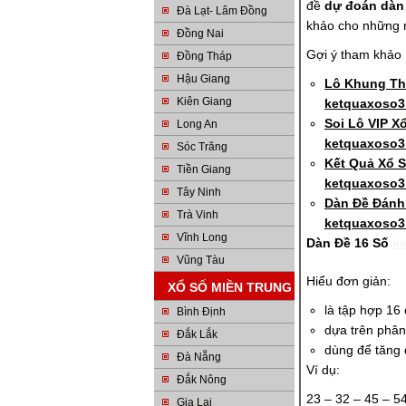
đề
dự đoán dàn
Đà Lạt- Lâm Đồng
khảo cho những n
Đồng Nai
Gợi ý tham khảo 
Đồng Tháp
Hậu Giang
Lô Khung Th
Kiên Giang
ketquaxoso3
Soi Lô VIP X
Long An
ketquaxoso3
Sóc Trăng
Kết Quả Xổ S
Tiền Giang
ketquaxoso3
Tây Ninh
Dàn Đề Đánh 
Trà Vinh
ketquaxoso3
Vĩnh Long
Dàn Đề 16 Số
k
Vũng Tàu
Hiểu đơn giản:
XỔ SỐ MIỀN TRUNG
là tập hợp 16
Bình Định
dựa trên phân 
Đắk Lắk
dùng để tăng 
Đà Nẵng
Ví dụ:
Đắk Nông
23 – 32 – 45 – 54
Gia Lai