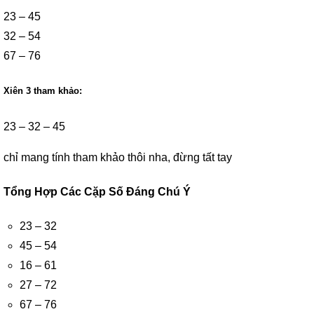
23 – 45
32 – 54
67 – 76
Xiên 3 tham khảo:
23 – 32 – 45
chỉ mang tính tham khảo thôi nha, đừng tất tay
Tổng Hợp Các Cặp Số Đáng Chú Ý
23 – 32
45 – 54
16 – 61
27 – 72
67 – 76