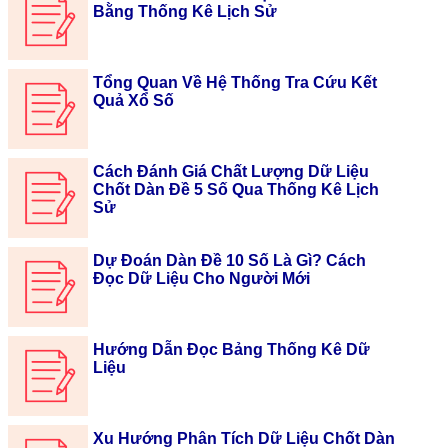
Bằng Thống Kê Lịch Sử
Tổng Quan Về Hệ Thống Tra Cứu Kết
Quả Xổ Số
Cách Đánh Giá Chất Lượng Dữ Liệu
Chốt Dàn Đề 5 Số Qua Thống Kê Lịch
Sử
Dự Đoán Dàn Đề 10 Số Là Gì? Cách
Đọc Dữ Liệu Cho Người Mới
Hướng Dẫn Đọc Bảng Thống Kê Dữ
Liệu
Xu Hướng Phân Tích Dữ Liệu Chốt Dàn