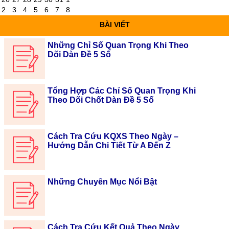
2
3
4
5
6
7
8
BÀI VIẾT
Những Chỉ Số Quan Trọng Khi Theo
Dõi Dàn Đề 5 Số
Tổng Hợp Các Chỉ Số Quan Trọng Khi
Theo Dõi Chốt Dàn Đề 5 Số
Cách Tra Cứu KQXS Theo Ngày –
Hướng Dẫn Chi Tiết Từ A Đến Z
Những Chuyên Mục Nổi Bật
Cách Tra Cứu Kết Quả Theo Ngày