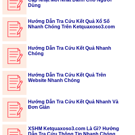
Dùng
Hướng Dẫn Tra Cứu Kết Quả Xổ Số
Nhanh Chóng Trên Ketquaxoso3.com
Hướng Dẫn Tra Cứu Kết Quả Nhanh
Chóng
Hướng Dẫn Tra Cứu Kết Quả Trên
Website Nhanh Chóng
Hướng Dẫn Tra Cứu Kết Quả Nhanh Và
Đơn Giản
XSHM Ketquaxoso3.com Là Gì? Hướng
Dẫn Tra Cứu Thông Tin Nhanh Chóng