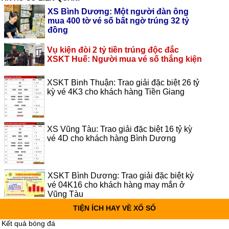
XS Bình Dương: Một người đàn ông
mua 400 tờ vé số bất ngờ trúng 32 tỷ
đồng
Vụ kiện đòi 2 tỷ tiền trúng độc đắc
XSKT Huế: Người mua vé số thắng kiện
XSKT Binh Thuận: Trao giải đặc biệt 26 tỷ
kỳ vé 4K3 cho khách hàng Tiền Giang
XS Vũng Tàu: Trao giải đặc biệt 16 tỷ kỳ
vé 4D cho khách hàng Bình Dương
XSKT Bình Dương: Trao giải đặc biệt kỳ
vé 04K16 cho khách hàng may mắn ở
Vũng Tàu
TIỆN ÍCH HAY VỀ XỔ SỐ
Kết quả bóng đá