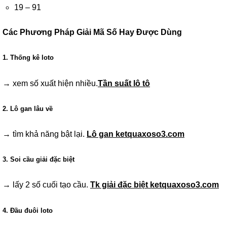
19 – 91
Các Phương Pháp Giải Mã Số Hay Được Dùng
1. Thống kê loto
→ xem số xuất hiện nhiều.
Tần suất lô tô
2. Lô gan lâu về
→ tìm khả năng bật lại.
Lô gan ketquaxoso3.com
3. Soi cầu giải đặc biệt
→ lấy 2 số cuối tạo cầu.
Tk giải đặc biệt ketquaxoso3.com
4. Đầu đuôi loto