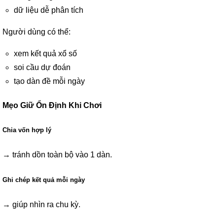
dữ liệu dễ phân tích
Người dùng có thể:
xem kết quả xổ số
soi cầu dự đoán
tạo dàn đề mỗi ngày
Mẹo Giữ Ổn Định Khi Chơi
Chia vốn hợp lý
→ tránh dồn toàn bộ vào 1 dàn.
Ghi chép kết quả mỗi ngày
→ giúp nhìn ra chu kỳ.