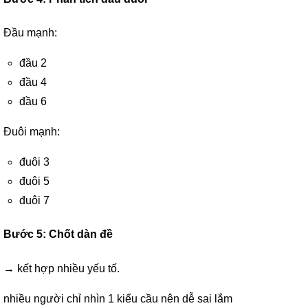
Đầu mạnh:
đầu 2
đầu 4
đầu 6
Đuôi mạnh:
đuôi 3
đuôi 5
đuôi 7
Bước 5: Chốt dàn đề
→ kết hợp nhiều yếu tố.
nhiều người chỉ nhìn 1 kiểu cầu nên dễ sai lắm