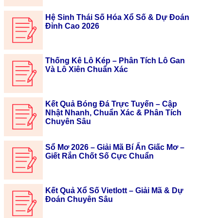
Hệ Sinh Thái Số Hóa Xổ Số & Dự Đoán
Đỉnh Cao 2026
Thống Kê Lô Kép – Phân Tích Lô Gan
Và Lô Xiên Chuẩn Xác
Kết Quả Bóng Đá Trực Tuyến – Cập
Nhật Nhanh, Chuẩn Xác & Phân Tích
Chuyên Sâu
Sổ Mơ 2026 – Giải Mã Bí Ẩn Giấc Mơ –
Giết Rắn Chốt Số Cực Chuẩn
Kết Quả Xổ Số Vietlott – Giải Mã & Dự
Đoán Chuyên Sâu