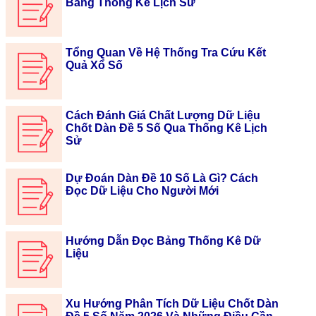
Bằng Thống Kê Lịch Sử
Tổng Quan Về Hệ Thống Tra Cứu Kết
Quả Xổ Số
Cách Đánh Giá Chất Lượng Dữ Liệu
Chốt Dàn Đề 5 Số Qua Thống Kê Lịch
Sử
Dự Đoán Dàn Đề 10 Số Là Gì? Cách
Đọc Dữ Liệu Cho Người Mới
Hướng Dẫn Đọc Bảng Thống Kê Dữ
Liệu
Xu Hướng Phân Tích Dữ Liệu Chốt Dàn