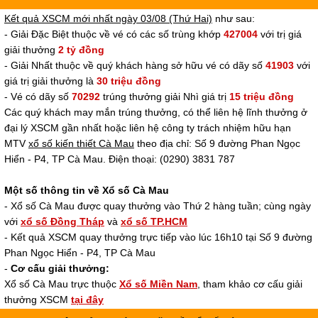
Kết quả XSCM mới nhất ngày 03/08 (Thứ Hai)
như sau:
- Giải Đặc Biệt thuộc về vé có các số trùng khớp
427004
với trị giá
giải thưởng
2 tỷ đồng
- Giải Nhất thuộc về quý khách hàng sở hữu vé có dãy số
41903
với
giá trị giải thưởng là
30 triệu đồng
- Vé có dãy số
70292
trúng thưởng giải Nhì giá trị
15 triệu đồng
Các quý khách may mắn trúng thưởng, có thể liên hệ lĩnh thưởng ở
đại lý XSCM gần nhất hoặc liên hệ công ty trách nhiệm hữu hạn
MTV
xổ số kiến thiết Cà Mau
theo địa chỉ: Số 9 đường Phan Ngọc
Hiển - P4, TP Cà Mau. Điện thoại: (0290) 3831 787
Một số thông tin về Xổ số Cà Mau
- Xổ số Cà Mau được quay thưởng vào Thứ 2 hàng tuần; cùng ngày
với
xổ số Đồng Tháp
và
xổ số TP.HCM
- Kết quả XSCM quay thưởng trực tiếp vào lúc 16h10 tại Số 9 đường
Phan Ngọc Hiển - P4, TP Cà Mau
-
Cơ cấu giải thưởng:
Xổ số Cà Mau trực thuộc
Xổ số Miền Nam
, tham khảo cơ cấu giải
thưởng XSCM
tại đây