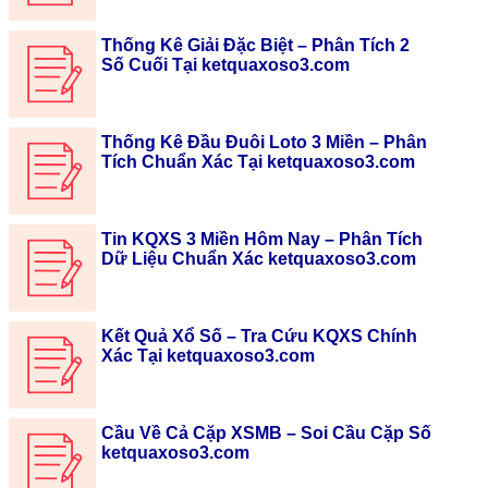
Thống Kê Giải Đặc Biệt – Phân Tích 2
Số Cuối Tại ketquaxoso3.com
Thống Kê Đầu Đuôi Loto 3 Miền – Phân
Tích Chuẩn Xác Tại ketquaxoso3.com
Tin KQXS 3 Miền Hôm Nay – Phân Tích
Dữ Liệu Chuẩn Xác ketquaxoso3.com
Kết Quả Xổ Số – Tra Cứu KQXS Chính
Xác Tại ketquaxoso3.com
Cầu Về Cả Cặp XSMB – Soi Cầu Cặp Số
ketquaxoso3.com