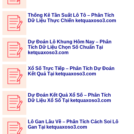
Thống Kê Tần Suất Lô Tô – Phân Tích
Dữ Liệu Thực Chiến ketquaxoso3.com
Dự Đoán Lô Khung Hôm Nay – Phân
Tích Dữ Liệu Chọn Số Chuẩn Tại
ketquaxoso3.com
Xổ Số Trực Tiếp – Phân Tích Dự Đoán
Kết Quả Tại ketquaxoso3.com
Dự Đoán Kết Quả Xổ Số – Phân Tích
Dữ Liệu Xổ Số Tại ketquaxoso3.com
Lô Gan Lâu Về – Phân Tích Cách Soi Lô
Gan Tại ketquaxoso3.com