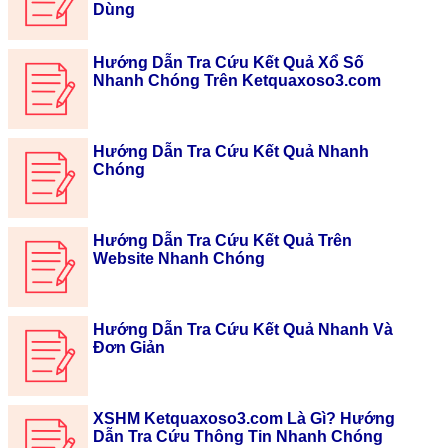
Dùng
Hướng Dẫn Tra Cứu Kết Quả Xổ Số
Nhanh Chóng Trên Ketquaxoso3.com
Hướng Dẫn Tra Cứu Kết Quả Nhanh
Chóng
Hướng Dẫn Tra Cứu Kết Quả Trên
Website Nhanh Chóng
Hướng Dẫn Tra Cứu Kết Quả Nhanh Và
Đơn Giản
XSHM Ketquaxoso3.com Là Gì? Hướng
Dẫn Tra Cứu Thông Tin Nhanh Chóng