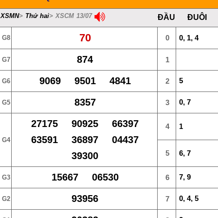
XSMN
>
Thứ hai
> XSCM 13/07
ĐẦU
ĐUÔI
70
0
0, 1, 4
G8
874
1
G7
9069 9501 4841
5
2
G6
8357
0, 7
3
G5
27175 90925 66397
4
1
63591 36897 04437
G4
5
6, 7
39300
15667 06530
7, 9
6
G3
93956
0, 4, 5
7
G2