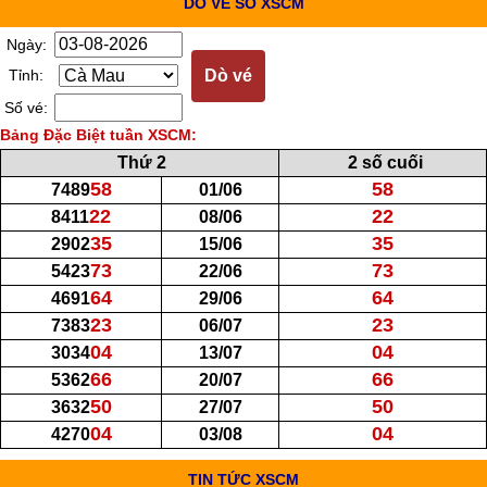
DÒ VÉ SỐ XSCM
Ngày:
Tỉnh:
Số vé:
Bảng Đặc Biệt tuần XSCM:
Thứ 2
2 số cuối
58
58
7489
01/06
22
22
8411
08/06
35
35
2902
15/06
73
73
5423
22/06
64
64
4691
29/06
23
23
7383
06/07
04
04
3034
13/07
66
66
5362
20/07
50
50
3632
27/07
04
04
4270
03/08
TIN TỨC XSCM