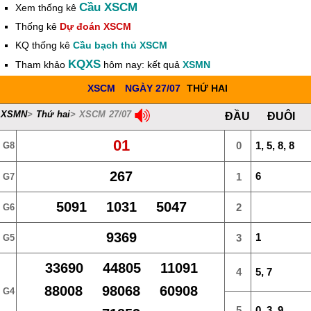
Cầu XSCM
Xem thống kê
Thống kê
Dự đoán XSCM
KQ thống kê
Cầu bạch thủ XSCM
KQXS
Tham khảo
hôm nay: kết quả
XSMN
XSCM
NGÀY 27/07
THỨ HAI
XSMN
>
Thứ hai
> XSCM 27/07
ĐẦU
ĐUÔI
01
0
1, 5, 8, 8
G8
267
6
1
G7
5091 1031 5047
2
G6
9369
1
3
G5
33690 44805 11091
4
5, 7
88008 98068 60908
G4
5
0, 3, 9