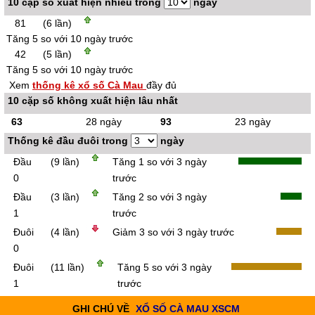
10 cặp số xuất hiện nhiều trong
ngày
81
(6 lần)
Tăng 5 so với 10 ngày trước
42
(5 lần)
Tăng 5 so với 10 ngày trước
Xem
thống kê xổ số Cà Mau
đầy đủ
10 cặp số không xuất hiện lâu nhất
63
28 ngày
93
23 ngày
Thống kê đầu đuôi trong
ngày
Đầu
(9 lần)
Tăng 1 so với 3 ngày
0
trước
Đầu
(3 lần)
Tăng 2 so với 3 ngày
1
trước
Đuôi
(4 lần)
Giảm 3 so với 3 ngày trước
0
Đuôi
(11 lần)
Tăng 5 so với 3 ngày
1
trước
GHI CHÚ VỀ
XỔ SỐ CÀ MAU XSCM