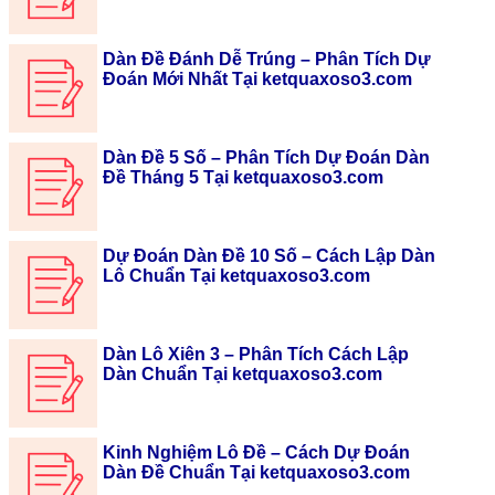
Dàn Đề Đánh Dễ Trúng – Phân Tích Dự
Đoán Mới Nhất Tại ketquaxoso3.com
Dàn Đề 5 Số – Phân Tích Dự Đoán Dàn
Đề Tháng 5 Tại ketquaxoso3.com
Dự Đoán Dàn Đề 10 Số – Cách Lập Dàn
Lô Chuẩn Tại ketquaxoso3.com
Dàn Lô Xiên 3 – Phân Tích Cách Lập
Dàn Chuẩn Tại ketquaxoso3.com
Kinh Nghiệm Lô Đề – Cách Dự Đoán
Dàn Đề Chuẩn Tại ketquaxoso3.com