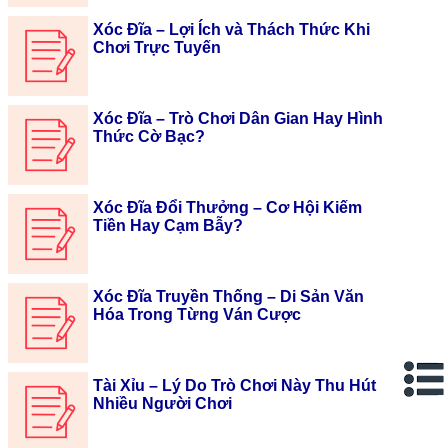
Xóc Đĩa – Lợi Ích và Thách Thức Khi
Chơi Trực Tuyến
Xóc Đĩa – Trò Chơi Dân Gian Hay Hình
Thức Cờ Bạc?
Xóc Đĩa Đổi Thưởng – Cơ Hội Kiếm
Tiền Hay Cạm Bẫy?
Xóc Đĩa Truyền Thống – Di Sản Văn
Hóa Trong Từng Ván Cược
Tài Xỉu – Lý Do Trò Chơi Này Thu Hút
Nhiều Người Chơi