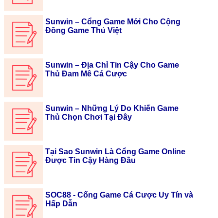
Sunwin – Cổng Game Mới Cho Cộng
Đồng Game Thủ Việt
Sunwin – Địa Chỉ Tin Cậy Cho Game
Thủ Đam Mê Cá Cược
Sunwin – Những Lý Do Khiến Game
Thủ Chọn Chơi Tại Đây
Tại Sao Sunwin Là Cổng Game Online
Được Tin Cậy Hàng Đầu
SOC88 - Cổng Game Cá Cược Uy Tín và
Hấp Dẫn