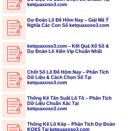
ketquaxoso3.com
Dự Đoán Lô Đề Hôm Nay – Giải Mã Ý
Nghĩa Các Con Số ketquaxoso3.com
ketquaxoso3.com – Kết Quả Xổ Số &
Dự Đoán Lô Xiên Vip Chuẩn Nhất
Chốt Số Lô Đề Hôm Nay – Phân Tích
Dữ Liệu & Cách Chọn Số Tại
ketquaxoso3.com
Thống Kê Tần Suất Lô Tô – Phân Tích
Dữ Liệu Chuẩn Xác Tại
ketquaxoso3.com
Thống Kê Lô Kép – Phân Tích Dự Đoán
KQXS Tại ketquaxoso3.com