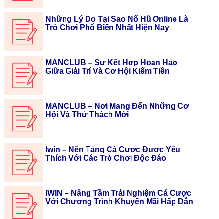
Những Lý Do Tại Sao Nổ Hũ Online Là
Trò Chơi Phổ Biến Nhất Hiện Nay
MANCLUB – Sự Kết Hợp Hoàn Hảo
Giữa Giải Trí Và Cơ Hội Kiếm Tiền
MANCLUB – Nơi Mang Đến Những Cơ
Hội Và Thử Thách Mới
Iwin – Nền Tảng Cá Cược Được Yêu
Thích Với Các Trò Chơi Độc Đáo
IWIN – Nâng Tầm Trải Nghiệm Cá Cược
Với Chương Trình Khuyến Mãi Hấp Dẫn