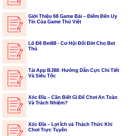
Giới Thiệu 68 Game Bài – Điểm Đến Uy
Tín Của Game Thủ Việt
Lô Đề Bet88 - Cơ Hội Đổi Đời Cho Bet
Thủ
Tải App BJ88: Hướng Dẫn Cực Chi Tiết
Và Siêu Tốc
Xóc Đĩa – Cần Biết Gì Để Chơi An Toàn
Và Trách Nhiệm?
Xóc Đĩa – Lợi Ích và Thách Thức Khi
Chơi Trực Tuyến