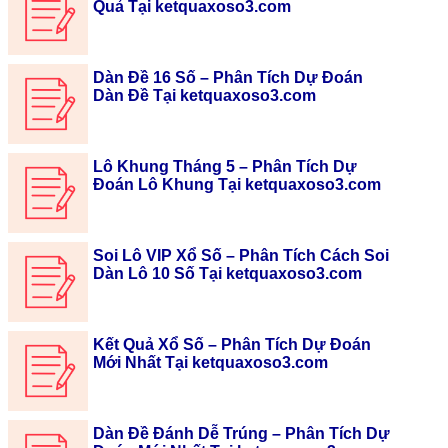
Quả Tại ketquaxoso3.com
Dàn Đề 16 Số – Phân Tích Dự Đoán
Dàn Đề Tại ketquaxoso3.com
Lô Khung Tháng 5 – Phân Tích Dự
Đoán Lô Khung Tại ketquaxoso3.com
Soi Lô VIP Xổ Số – Phân Tích Cách Soi
Dàn Lô 10 Số Tại ketquaxoso3.com
Kết Quả Xổ Số – Phân Tích Dự Đoán
Mới Nhất Tại ketquaxoso3.com
Dàn Đề Đánh Dễ Trúng – Phân Tích Dự