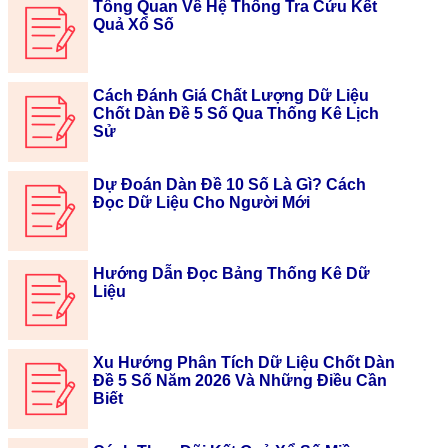
Tổng Quan Về Hệ Thống Tra Cứu Kết
Quả Xổ Số
Cách Đánh Giá Chất Lượng Dữ Liệu
Chốt Dàn Đề 5 Số Qua Thống Kê Lịch
Sử
Dự Đoán Dàn Đề 10 Số Là Gì? Cách
Đọc Dữ Liệu Cho Người Mới
Hướng Dẫn Đọc Bảng Thống Kê Dữ
Liệu
Xu Hướng Phân Tích Dữ Liệu Chốt Dàn
Đề 5 Số Năm 2026 Và Những Điều Cần
Biết