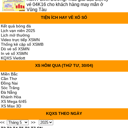
vé 04K16 cho khách hàng may mắn ở
Vũng Tàu
TIỆN ÍCH HAY VỀ XỔ SỐ
Kết quả bóng đá
Lịch vạn niên 2025
Lịch mở thưởng
Video trực tiếp XSMN
Thống kê cặp số XSMB
Dò vé số XSMN
In vé số XSMN
KQXS Vietlott
XS HÔM QUA
(THỨ TƯ, 30/04)
Miền Bắc
Cần Thơ
Đồng Nai
Sóc Trăng
Đà Nẵng
Khánh Hòa
XS Mega 6/45
XS Max 3D
KQXS THEO NGÀY
<<
>>