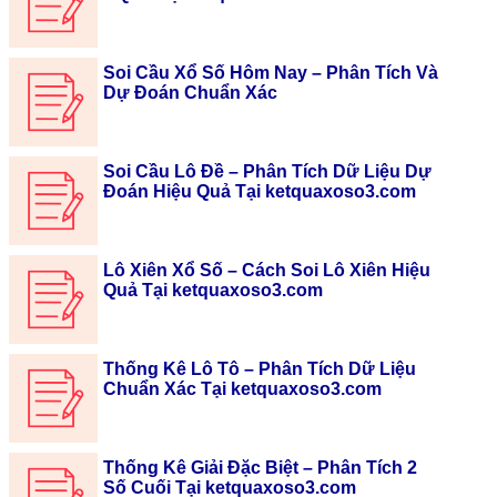
Soi Cầu Xổ Số Hôm Nay – Phân Tích Và
Dự Đoán Chuẩn Xác
Soi Cầu Lô Đề – Phân Tích Dữ Liệu Dự
Đoán Hiệu Quả Tại ketquaxoso3.com
Lô Xiên Xổ Số – Cách Soi Lô Xiên Hiệu
Quả Tại ketquaxoso3.com
Thống Kê Lô Tô – Phân Tích Dữ Liệu
Chuẩn Xác Tại ketquaxoso3.com
Thống Kê Giải Đặc Biệt – Phân Tích 2
Số Cuối Tại ketquaxoso3.com