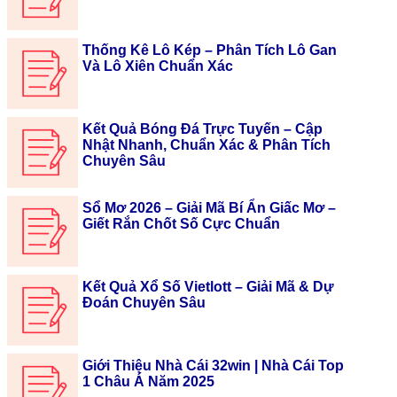
Thống Kê Lô Kép – Phân Tích Lô Gan
Và Lô Xiên Chuẩn Xác
Kết Quả Bóng Đá Trực Tuyến – Cập
Nhật Nhanh, Chuẩn Xác & Phân Tích
Chuyên Sâu
Sổ Mơ 2026 – Giải Mã Bí Ẩn Giấc Mơ –
Giết Rắn Chốt Số Cực Chuẩn
Kết Quả Xổ Số Vietlott – Giải Mã & Dự
Đoán Chuyên Sâu
Giới Thiệu Nhà Cái 32win | Nhà Cái Top
1 Châu Á Năm 2025