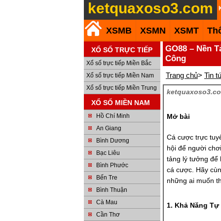
ketquaxoso3.com
XSMB
XSMN
XSMT
Th
GO88 – Nền T
XỔ SỐ TRỰC TIẾP
Công
Xổ số trực tiếp Miền Bắc
Trang chủ
>
Tin t
Xổ số trực tiếp Miền Nam
Xổ số trực tiếp Miền Trung
ketquaxoso3.co
XỔ SỐ MIỀN NAM
Hồ Chí Minh
Mở bài
An Giang
Cá cược trực tuyế
Bình Dương
hội để người chơ
Bạc Liêu
tảng lý tưởng để
Bình Phước
cá cược. Hãy cùn
Bến Tre
những ai muốn th
Bình Thuận
Cà Mau
1. Khả Năng Tự
Cần Thơ