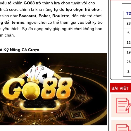
yếu tố khiến
GO88
trở thành lựa chọn tuyệt vời cho
ch cá cược chính là khả năng
tự do lựa chọn trò chơi
.
T2
casino như
Baccarat
,
Poker
,
Roulette
, đến các trò chơi
g đá
,
tennis
, người chơi có thể tham gia vào bất kỳ trò
28
 yêu thích. Sự đa dạng này giúp người chơi không bao
5
àm chán.
12
Và Kỹ Năng Cá Cược
19
26
2
BÀI VIẾT