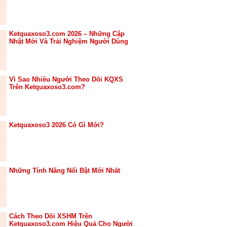
Ketquaxoso3.com 2026 – Những Cập
Nhật Mới Và Trải Nghiệm Người Dùng
Vì Sao Nhiều Người Theo Dõi KQXS
Trên Ketquaxoso3.com?
Ketquaxoso3 2026 Có Gì Mới?
Những Tính Năng Nổi Bật Mới Nhất
Cách Theo Dõi XSHM Trên
Ketquaxoso3.com Hiệu Quả Cho Người