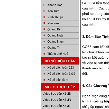
GO88 là nền tảng
Khánh Hòa
của mình. Các tr
Kon Tum
phải áp dụng các 
Ninh Thuận
khiến GO88 trở t
Phú Yên
của mình.
Quảng Bình
Quảng Ngãi
3. Đảm Bảo Tín
Quảng Nam
GO88 cam kết
đ
Quảng Trị
trò chơi. Phần 
Thành phố Huế
tạo ra kết quả ho
XỔ SỐ ĐIỆN TOÁN
về việc bị can t
Xổ số điện toán 123
thành nền tảng t
đối.
Xổ số điện toán 6x36
Xổ số thần tài 4
4. Các Chương 
VIDEO TRỰC TIẾP
Video trực tiếp XSMB
Ngoài việc cung 
Video trực tiếp XSMN
trình
thưởng hấ
Video trực tiếp XSMT
chỉ giúp người ch