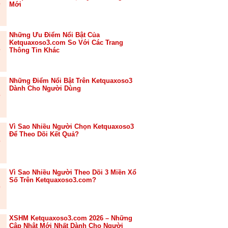
Mới
Những Ưu Điểm Nổi Bật Của
Ketquaxoso3.com So Với Các Trang
Thông Tin Khác
Những Điểm Nổi Bật Trên Ketquaxoso3
Dành Cho Người Dùng
Vì Sao Nhiều Người Chọn Ketquaxoso3
Để Theo Dõi Kết Quả?
Vì Sao Nhiều Người Theo Dõi 3 Miền Xổ
Số Trên Ketquaxoso3.com?
XSHM Ketquaxoso3.com 2026 – Những
Cập Nhật Mới Nhất Dành Cho Người