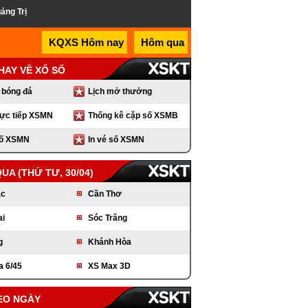
ảng Trị
KQXS Hôm nay
Hôm qua
 HAY VỀ XỔ SỐ
 bóng đá
Lịch mở thưởng
rực tiếp XSMN
Thống kê cặp số XSMB
số XSMN
In vé số XSMN
QUA
(THỨ TƯ, 30/04)
ắc
Cần Thơ
ai
Sóc Trăng
g
Khánh Hòa
 6/45
XS Max 3D
EO NGÀY