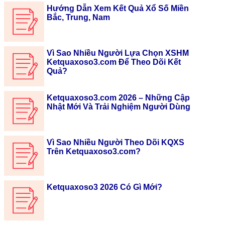
Hướng Dẫn Xem Kết Quả Xổ Số Miền
Bắc, Trung, Nam
Vì Sao Nhiều Người Lựa Chọn XSHM
Ketquaxoso3.com Để Theo Dõi Kết
Quả?
Ketquaxoso3.com 2026 – Những Cập
Nhật Mới Và Trải Nghiệm Người Dùng
Vì Sao Nhiều Người Theo Dõi KQXS
Trên Ketquaxoso3.com?
Ketquaxoso3 2026 Có Gì Mới?