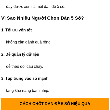
→ đây được xem là một dàn đề 5 số.
Vì Sao Nhiều Người Chọn Dàn 5 Số?
1. Tối ưu vốn tốt
→ không cần đánh quá rộng.
2. Dễ quản lý dữ liệu
→ dễ theo dõi cầu chạy.
3. Tập trung vào số mạnh
→ tăng khả năng bám nhịp.
CÁCH CHỐT DÀN ĐỀ 5 SỐ HIỆU QUẢ