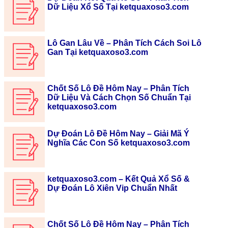
Dữ Liệu Xổ Số Tại ketquaxoso3.com
Lô Gan Lâu Về – Phân Tích Cách Soi Lô
Gan Tại ketquaxoso3.com
Chốt Số Lô Đề Hôm Nay – Phân Tích
Dữ Liệu Và Cách Chọn Số Chuẩn Tại
ketquaxoso3.com
Dự Đoán Lô Đề Hôm Nay – Giải Mã Ý
Nghĩa Các Con Số ketquaxoso3.com
ketquaxoso3.com – Kết Quả Xổ Số &
Dự Đoán Lô Xiên Vip Chuẩn Nhất
Chốt Số Lô Đề Hôm Nay – Phân Tích