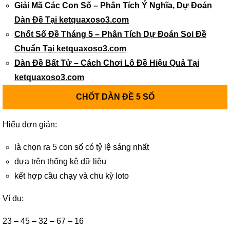
Giải Mã Các Con Số – Phân Tích Ý Nghĩa, Dự Đoán
Dàn Đề Tại ketquaxoso3.com
Chốt Số Đề Tháng 5 – Phân Tích Dự Đoán Soi Đề
Chuẩn Tại ketquaxoso3.com
Dàn Đề Bất Tử – Cách Chơi Lô Đề Hiệu Quả Tại
ketquaxoso3.com
CHỐT DÀN ĐỀ 5 SỐ
Hiểu đơn giản:
là chọn ra 5 con số có tỷ lệ sáng nhất
dựa trên thống kê dữ liệu
kết hợp cầu chạy và chu kỳ loto
Ví dụ:
23 – 45 – 32 – 67 – 16