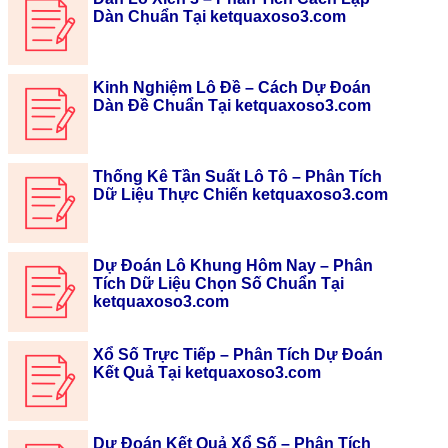
Dàn Chuẩn Tại ketquaxoso3.com
Kinh Nghiệm Lô Đề – Cách Dự Đoán
Dàn Đề Chuẩn Tại ketquaxoso3.com
Thống Kê Tần Suất Lô Tô – Phân Tích
Dữ Liệu Thực Chiến ketquaxoso3.com
Dự Đoán Lô Khung Hôm Nay – Phân
Tích Dữ Liệu Chọn Số Chuẩn Tại
ketquaxoso3.com
Xổ Số Trực Tiếp – Phân Tích Dự Đoán
Kết Quả Tại ketquaxoso3.com
Dự Đoán Kết Quả Xổ Số – Phân Tích