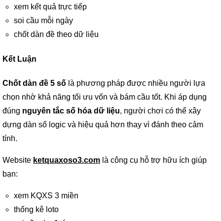
xem kết quả trực tiếp
soi cầu mỗi ngày
chốt dàn đề theo dữ liệu
Kết Luận
Chốt dàn đề 5 số
là phương pháp được nhiều người lựa
chọn nhờ khả năng tối ưu vốn và bám cầu tốt. Khi áp dụng
đúng
nguyên tắc số hóa dữ liệu
, người chơi có thể xây
dựng dàn số logic và hiệu quả hơn thay vì đánh theo cảm
tính.
Website
ketquaxoso3.com
là công cụ hỗ trợ hữu ích giúp
bạn:
xem KQXS 3 miền
thống kê loto