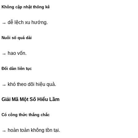
Không cập nhật thống kê
→ dễ lệch xu hướng.
Nuôi số quá dài
→ hao vốn.
Đổi dàn liên tục
→ khó theo dõi hiệu quả.
Giải Mã Một Số Hiểu Lầm
Có công thức thắng chắc
→ hoàn toàn không tồn tại.