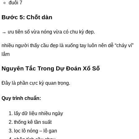
đuôi 7
Bước 5: Chốt dàn
→ ưu tiên số vừa nóng vừa có chu kỳ đẹp.
nhiều người thấy cầu đẹp là xuống tay luôn nên dễ “cháy ví”
lắm
Nguyên Tắc Trong Dự Đoán Xổ Số
Đây là phần cực kỳ quan trọng.
Quy trình chuẩn:
lấy dữ liệu nhiều ngày
thống kê tần suất
lọc lô nóng – lô gan