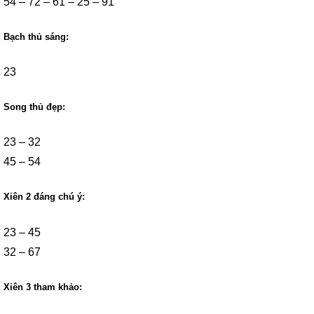
54 – 72 – 61 – 25 – 91
Bạch thủ sáng:
23
Song thủ đẹp:
23 – 32
45 – 54
Xiên 2 đáng chú ý:
23 – 45
32 – 67
Xiên 3 tham khảo: