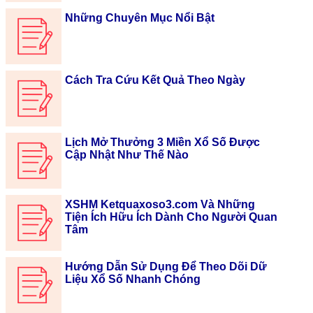
Những Chuyên Mục Nổi Bật
Cách Tra Cứu Kết Quả Theo Ngày
Lịch Mở Thưởng 3 Miền Xổ Số Được
Cập Nhật Như Thế Nào
XSHM Ketquaxoso3.com Và Những
Tiện Ích Hữu Ích Dành Cho Người Quan
Tâm
Hướng Dẫn Sử Dụng Để Theo Dõi Dữ
Liệu Xổ Số Nhanh Chóng