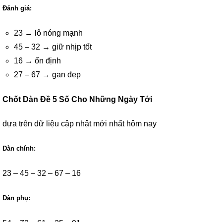
Đánh giá:
23 → lô nóng mạnh
45 – 32 → giữ nhịp tốt
16 → ổn định
27 – 67 → gan đẹp
Chốt Dàn Đề 5 Số Cho Những Ngày Tới
dựa trên dữ liệu cập nhật mới nhất hôm nay
Dàn chính:
23 – 45 – 32 – 67 – 16
Dàn phụ: