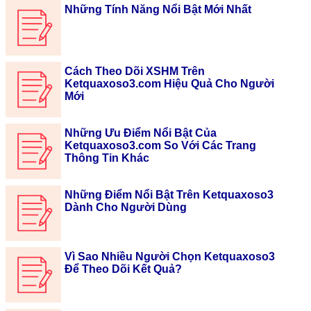
Những Tính Năng Nổi Bật Mới Nhất
Cách Theo Dõi XSHM Trên
Ketquaxoso3.com Hiệu Quả Cho Người
Mới
Những Ưu Điểm Nổi Bật Của
Ketquaxoso3.com So Với Các Trang
Thông Tin Khác
Những Điểm Nổi Bật Trên Ketquaxoso3
Dành Cho Người Dùng
Vì Sao Nhiều Người Chọn Ketquaxoso3
Để Theo Dõi Kết Quả?