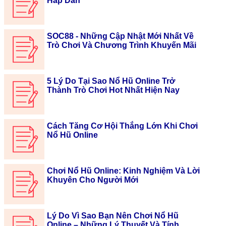
Hấp Dẫn
SOC88 - Những Cập Nhật Mới Nhất Về
Trò Chơi Và Chương Trình Khuyến Mãi
5 Lý Do Tại Sao Nổ Hũ Online Trở
Thành Trò Chơi Hot Nhất Hiện Nay
Cách Tăng Cơ Hội Thắng Lớn Khi Chơi
Nổ Hũ Online
Chơi Nổ Hũ Online: Kinh Nghiệm Và Lời
Khuyên Cho Người Mới
Lý Do Vì Sao Bạn Nên Chơi Nổ Hũ
Online – Những Lý Thuyết Và Tính