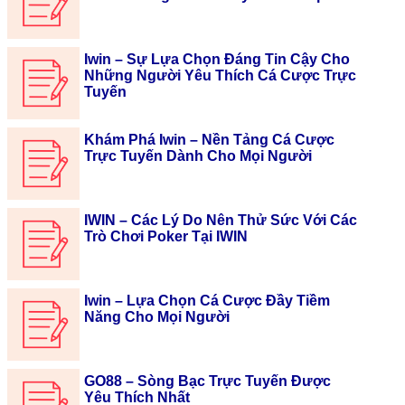
Iwin – Sự Lựa Chọn Đáng Tin Cậy Cho
Những Người Yêu Thích Cá Cược Trực
Tuyến
Khám Phá Iwin – Nền Tảng Cá Cược
Trực Tuyến Dành Cho Mọi Người
IWIN – Các Lý Do Nên Thử Sức Với Các
Trò Chơi Poker Tại IWIN
Iwin – Lựa Chọn Cá Cược Đầy Tiềm
Năng Cho Mọi Người
GO88 – Sòng Bạc Trực Tuyến Được
Yêu Thích Nhất