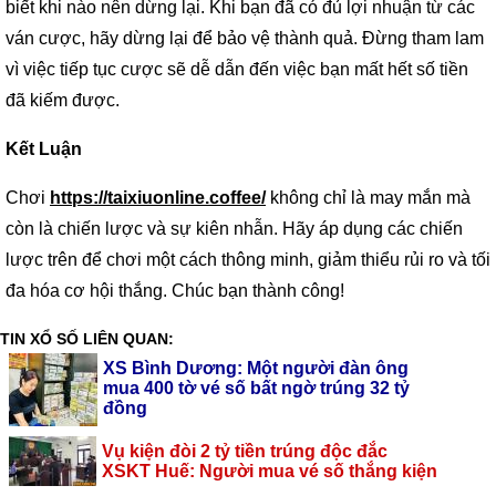
biết khi nào nên dừng lại. Khi bạn đã có đủ lợi nhuận từ các
ván cược, hãy dừng lại để bảo vệ thành quả. Đừng tham lam
vì việc tiếp tục cược sẽ dễ dẫn đến việc bạn mất hết số tiền
đã kiếm được.
Kết Luận
Chơi
https://taixiuonline.coffee/
không chỉ là may mắn mà
còn là chiến lược và sự kiên nhẫn. Hãy áp dụng các chiến
lược trên để chơi một cách thông minh, giảm thiểu rủi ro và tối
đa hóa cơ hội thắng. Chúc bạn thành công!
TIN XỔ SỐ LIÊN QUAN:
XS Bình Dương: Một người đàn ông
mua 400 tờ vé số bất ngờ trúng 32 tỷ
đồng
Vụ kiện đòi 2 tỷ tiền trúng độc đắc
XSKT Huế: Người mua vé số thắng kiện