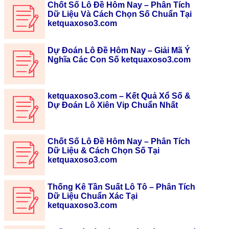
Chốt Số Lô Đề Hôm Nay – Phân Tích
Dữ Liệu Và Cách Chọn Số Chuẩn Tại
ketquaxoso3.com
Dự Đoán Lô Đề Hôm Nay – Giải Mã Ý
Nghĩa Các Con Số ketquaxoso3.com
ketquaxoso3.com – Kết Quả Xổ Số &
Dự Đoán Lô Xiên Vip Chuẩn Nhất
Chốt Số Lô Đề Hôm Nay – Phân Tích
Dữ Liệu & Cách Chọn Số Tại
ketquaxoso3.com
Thống Kê Tần Suất Lô Tô – Phân Tích
Dữ Liệu Chuẩn Xác Tại
ketquaxoso3.com