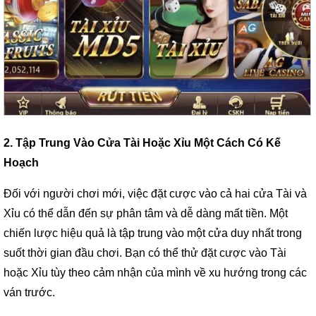
2. Tập Trung Vào Cửa Tài Hoặc Xỉu Một Cách Có Kế
Hoạch
Đối với người chơi mới, việc đặt cược vào cả hai cửa Tài và
Xỉu có thể dẫn đến sự phân tâm và dễ dàng mất tiền. Một
chiến lược hiệu quả là tập trung vào một cửa duy nhất trong
suốt thời gian đầu chơi. Bạn có thể thử đặt cược vào Tài
hoặc Xỉu tùy theo cảm nhận của mình về xu hướng trong các
ván trước.