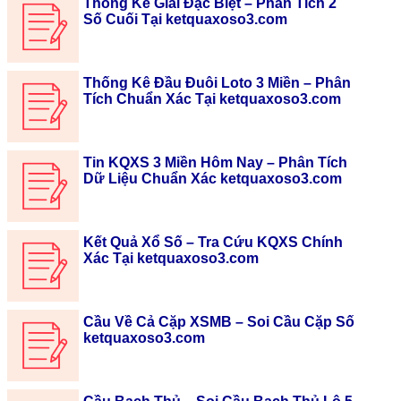
Thống Kê Giải Đặc Biệt – Phân Tích 2
Số Cuối Tại ketquaxoso3.com
Thống Kê Đầu Đuôi Loto 3 Miền – Phân
Tích Chuẩn Xác Tại ketquaxoso3.com
Tin KQXS 3 Miền Hôm Nay – Phân Tích
Dữ Liệu Chuẩn Xác ketquaxoso3.com
Kết Quả Xổ Số – Tra Cứu KQXS Chính
Xác Tại ketquaxoso3.com
Cầu Về Cả Cặp XSMB – Soi Cầu Cặp Số
ketquaxoso3.com