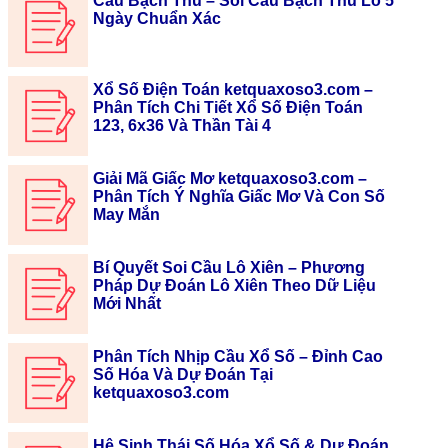
Cầu Bạch Thủ – Soi Cầu Bạch Thủ Lô 5
Ngày Chuẩn Xác
Xổ Số Điện Toán ketquaxoso3.com –
Phân Tích Chi Tiết Xổ Số Điện Toán
123, 6x36 Và Thần Tài 4
Giải Mã Giấc Mơ ketquaxoso3.com –
Phân Tích Ý Nghĩa Giấc Mơ Và Con Số
May Mắn
Bí Quyết Soi Cầu Lô Xiên – Phương
Pháp Dự Đoán Lô Xiên Theo Dữ Liệu
Mới Nhất
Phân Tích Nhịp Cầu Xổ Số – Đỉnh Cao
Số Hóa Và Dự Đoán Tại
ketquaxoso3.com
Hệ Sinh Thái Số Hóa Xổ Số & Dự Đoán