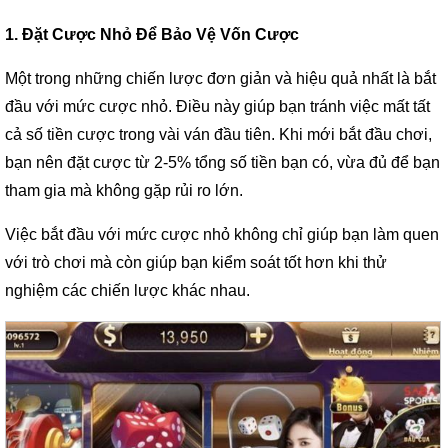
1. Đặt Cược Nhỏ Để Bảo Vệ Vốn Cược
Một trong những chiến lược đơn giản và hiệu quả nhất là bắt
đầu với mức cược nhỏ. Điều này giúp bạn tránh việc mất tất
cả số tiền cược trong vài ván đầu tiên. Khi mới bắt đầu chơi,
bạn nên đặt cược từ 2-5% tổng số tiền bạn có, vừa đủ để bạn
tham gia mà không gặp rủi ro lớn.
Việc bắt đầu với mức cược nhỏ không chỉ giúp bạn làm quen
với trò chơi mà còn giúp bạn kiểm soát tốt hơn khi thử
nghiệm các chiến lược khác nhau.