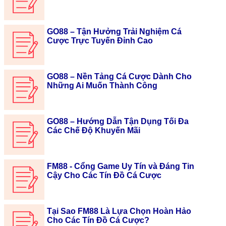
GO88 – Tận Hưởng Trải Nghiệm Cá
Cược Trực Tuyến Đỉnh Cao
GO88 – Nền Tảng Cá Cược Dành Cho
Những Ai Muốn Thành Công
GO88 – Hướng Dẫn Tận Dụng Tối Đa
Các Chế Độ Khuyến Mãi
FM88 - Cổng Game Uy Tín và Đáng Tin
Cậy Cho Các Tín Đồ Cá Cược
Tại Sao FM88 Là Lựa Chọn Hoàn Hảo
Cho Các Tín Đồ Cá Cược?