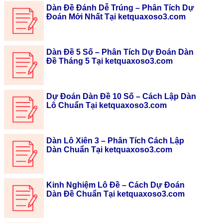
Dàn Đề Đánh Dễ Trúng – Phân Tích Dự
Đoán Mới Nhất Tại ketquaxoso3.com
Dàn Đề 5 Số – Phân Tích Dự Đoán Dàn
Đề Tháng 5 Tại ketquaxoso3.com
Dự Đoán Dàn Đề 10 Số – Cách Lập Dàn
Lô Chuẩn Tại ketquaxoso3.com
Dàn Lô Xiên 3 – Phân Tích Cách Lập
Dàn Chuẩn Tại ketquaxoso3.com
Kinh Nghiệm Lô Đề – Cách Dự Đoán
Dàn Đề Chuẩn Tại ketquaxoso3.com