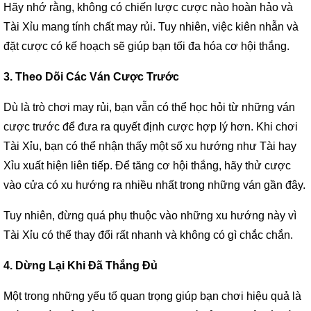
Hãy nhớ rằng, không có chiến lược cược nào hoàn hảo và
Tài Xỉu mang tính chất may rủi. Tuy nhiên, việc kiên nhẫn và
đặt cược có kế hoạch sẽ giúp bạn tối đa hóa cơ hội thắng.
3. Theo Dõi Các Ván Cược Trước
Dù là trò chơi may rủi, bạn vẫn có thể học hỏi từ những ván
cược trước để đưa ra quyết định cược hợp lý hơn. Khi chơi
Tài Xỉu, bạn có thể nhận thấy một số xu hướng như Tài hay
Xỉu xuất hiện liên tiếp. Để tăng cơ hội thắng, hãy thử cược
vào cửa có xu hướng ra nhiều nhất trong những ván gần đây.
Tuy nhiên, đừng quá phụ thuộc vào những xu hướng này vì
Tài Xỉu có thể thay đổi rất nhanh và không có gì chắc chắn.
4. Dừng Lại Khi Đã Thắng Đủ
Một trong những yếu tố quan trọng giúp bạn chơi hiệu quả là