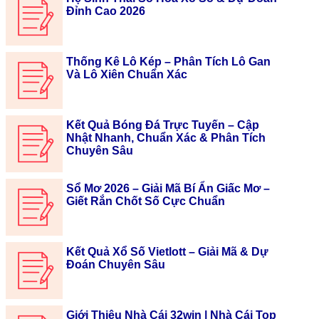
Đỉnh Cao 2026
Thống Kê Lô Kép – Phân Tích Lô Gan
Và Lô Xiên Chuẩn Xác
Kết Quả Bóng Đá Trực Tuyến – Cập
Nhật Nhanh, Chuẩn Xác & Phân Tích
Chuyên Sâu
Sổ Mơ 2026 – Giải Mã Bí Ẩn Giấc Mơ –
Giết Rắn Chốt Số Cực Chuẩn
Kết Quả Xổ Số Vietlott – Giải Mã & Dự
Đoán Chuyên Sâu
Giới Thiệu Nhà Cái 32win | Nhà Cái Top