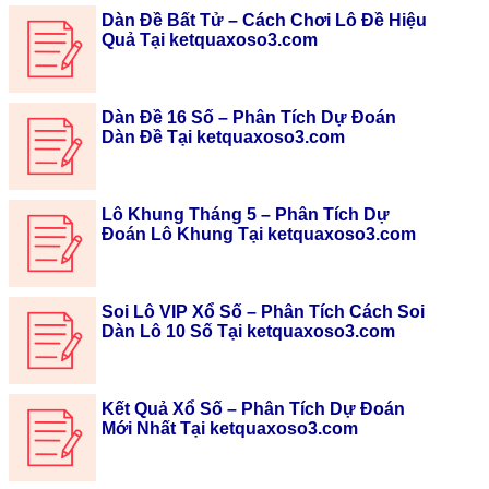
Dàn Đề Bất Tử – Cách Chơi Lô Đề Hiệu
Quả Tại ketquaxoso3.com
Dàn Đề 16 Số – Phân Tích Dự Đoán
Dàn Đề Tại ketquaxoso3.com
Lô Khung Tháng 5 – Phân Tích Dự
Đoán Lô Khung Tại ketquaxoso3.com
Soi Lô VIP Xổ Số – Phân Tích Cách Soi
Dàn Lô 10 Số Tại ketquaxoso3.com
Kết Quả Xổ Số – Phân Tích Dự Đoán
Mới Nhất Tại ketquaxoso3.com