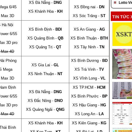
XS Đà Nẵng -
DNG
Lotto Vi
Mega 6/45
XS Đồng nai -
DN
XS Khánh Hòa -
KH
 Max 3D
XS Sóc Trăng -
ST
TIN TỨC 
 Hà Nội
XS Bình Định -
BDI
XS An Giang -
AG
ower 6/55
XS Quảng Bình -
QB
XS Bình Thuận -
BTH
ax 3D pro
XS Quảng Trị -
QT
XS Tây Ninh -
TN
 Max 4D
Hải Phòng
XS Bình Dương -
BD
XS Gia Lai -
GL
S Mega
XS Trà Vinh -
TV
XS Ninh Thuận -
NT
 Max 3D
XS Vĩnh Long -
VL
Nam Định
XS TP.HCM -
HCM
XS Đà Nẵng -
DNG
ower 6/55
XS Bình Phước -
BP
XS Đắc Nông -
DNO
ax 3D pro
XS Hậu Giang -
HG
XS Quảng Ngãi -
QNG
 Max 4D
XS Long An -
LA
XS Khánh Hòa -
KH
XS Kiên Giang -
KG
Thái Bình
XS Kon Tum -
KT
XS Đà Lạt -
LD