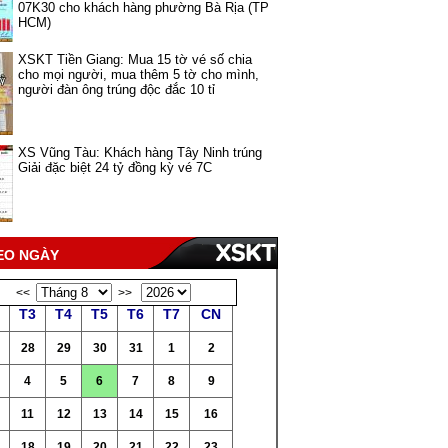
07K30 cho khách hàng phường Bà Rịa (TP
HCM)
XSKT Tiền Giang: Mua 15 tờ vé số chia
cho mọi người, mua thêm 5 tờ cho mình,
người đàn ông trúng độc đắc 10 tỉ
XS Vũng Tàu: Khách hàng Tây Ninh trúng
Giải đặc biệt 24 tỷ đồng kỳ vé 7C
EO NGÀY
<<
>>
T3
T4
T5
T6
T7
CN
28
29
30
31
1
2
4
5
6
7
8
9
11
12
13
14
15
16
18
19
20
21
22
23