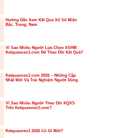
Hướng Dẫn Xem Kết Quả Xổ Số Miền
Bắc, Trung, Nam
Vì Sao Nhiều Người Lựa Chọn XSHM
Ketquaxoso3.com Để Theo Dõi Kết Quả?
Ketquaxoso3.com 2026 – Những Cập
Nhật Mới Và Trải Nghiệm Người Dùng
Vì Sao Nhiều Người Theo Dõi KQXS
Trên Ketquaxoso3.com?
Ketquaxoso3 2026 Có Gì Mới?