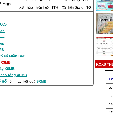
S Mega
XS Thừa Thiên Huế -
TTH
XS Tiền Giang -
TG
QXS
gan
iên
kép
MB
xổ số Miền Bắc
ủ XSMB
KQXS TH
háy XSMB
 theo tổng XSMB
T2
ổ số
hôm nay: kết quả
SXMB
27
3
10
17