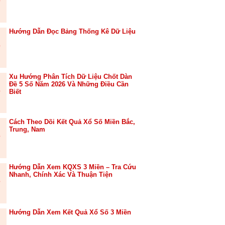
Hướng Dẫn Đọc Bảng Thống Kê Dữ Liệu
Xu Hướng Phân Tích Dữ Liệu Chốt Dàn
Đề 5 Số Năm 2026 Và Những Điều Cần
Biết
Cách Theo Dõi Kết Quả Xổ Số Miền Bắc,
Trung, Nam
Hướng Dẫn Xem KQXS 3 Miền – Tra Cứu
Nhanh, Chính Xác Và Thuận Tiện
Hướng Dẫn Xem Kết Quả Xổ Số 3 Miền