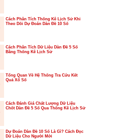
Cách Phân Tích Thống Kê Lịch Sử Khi
Theo Dõi Dự Đoán Dàn Đề 10 Số
Cách Phân Tích Dữ Liệu Dàn Đề 5 Số
Bằng Thống Kê Lịch Sử
Tổng Quan Về Hệ Thống Tra Cứu Kết
Quả Xổ Số
Cách Đánh Giá Chất Lượng Dữ Liệu
Chốt Dàn Đề 5 Số Qua Thống Kê Lịch Sử
Dự Đoán Dàn Đề 10 Số Là Gì? Cách Đọc
Dữ Liệu Cho Người Mới