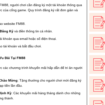
FM88, người chơi cần đăng ký một tài khoản thông qua
ức của cổng game. Quy trình đăng ký rất đơn giản và
ào website FM88.
Đăng Ký
và điền thông tin cá nhân.
ài khoản qua email hoặc số điện thoại.
o tài khoản và bắt đầu chơi.
Ưu Đãi Tại FM88
c các chương trình khuyến mãi hấp dẫn để tri ân người
 Chào Mừng
: Tặng thưởng cho người chơi mới đăng ký
ạp tiền lần đầu.
Định Kỳ
: Các khuyến mãi hàng tháng dành cho những
ung thành.