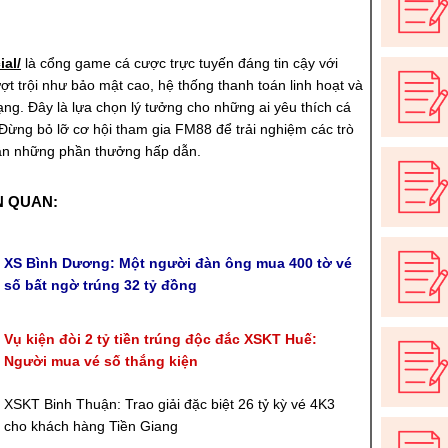
ial/
là cổng game cá cược trực tuyến đáng tin cậy với
ợt trội như bảo mật cao, hệ thống thanh toán linh hoạt và
ạng. Đây là lựa chọn lý tưởng cho những ai yêu thích cá
 Đừng bỏ lỡ cơ hội tham gia FM88 để trải nghiệm các trò
hận những phần thưởng hấp dẫn.
N QUAN:
XS Bình Dương: Một người đàn ông mua 400 tờ vé
số bất ngờ trúng 32 tỷ đồng
Vụ kiện đòi 2 tỷ tiền trúng độc đắc XSKT Huế:
Người mua vé số thắng kiện
XSKT Binh Thuận: Trao giải đặc biệt 26 tỷ kỳ vé 4K3
cho khách hàng Tiền Giang