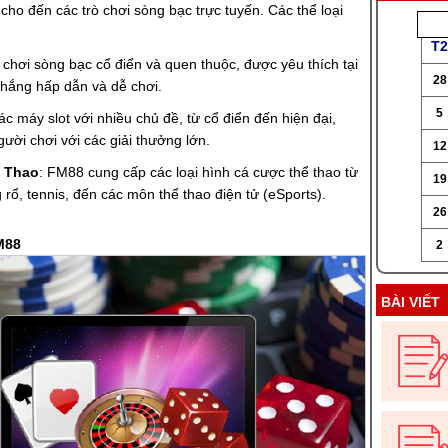
cho đến các trò chơi sòng bạc trực tuyến. Các thể loại
T2
ò chơi sòng bạc cổ điển và quen thuộc, được yêu thích tại
28
 thắng hấp dẫn và dễ chơi.
5
ác máy slot với nhiều chủ đề, từ cổ điển đến hiện đại,
gười chơi với các giải thưởng lớn.
12
 Thao
: FM88 cung cấp các loại hình cá cược thể thao từ
19
rổ, tennis, đến các môn thể thao điện tử (eSports).
26
M88
2
BÀI VIẾT