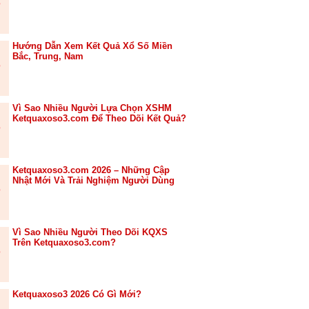
Hướng Dẫn Xem Kết Quả Xổ Số Miền
Bắc, Trung, Nam
Vì Sao Nhiều Người Lựa Chọn XSHM
Ketquaxoso3.com Để Theo Dõi Kết Quả?
Ketquaxoso3.com 2026 – Những Cập
Nhật Mới Và Trải Nghiệm Người Dùng
Vì Sao Nhiều Người Theo Dõi KQXS
Trên Ketquaxoso3.com?
Ketquaxoso3 2026 Có Gì Mới?