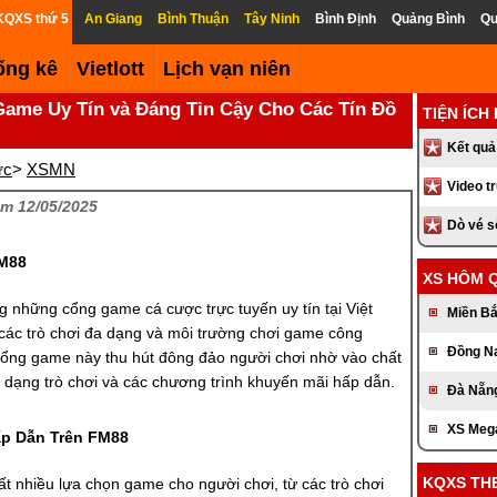
KQXS thứ 5
An Giang
Bình Thuận
Tây Ninh
Bình Định
Quảng Bình
Qu
ống kê
Vietlott
Lịch vạn niên
Game Uy Tín và Đáng Tin Cậy Cho Các Tín Đồ
TIỆN ÍCH
Kết quả
ức
>
XSMN
Video t
m 12/05/2025
Dò vé 
FM88
XS HÔM 
g những cổng game cá cược trực tuyến uy tín tại Việt
Miền B
 các trò chơi đa dạng và môi trường chơi game công
Đồng N
ổng game này thu hút đông đảo người chơi nhờ vào chất
a dạng trò chơi và các chương trình khuyến mãi hấp dẫn.
Đà Nẵn
XS Mega
ấp Dẫn Trên FM88
KQXS TH
t nhiều lựa chọn game cho người chơi, từ các trò chơi