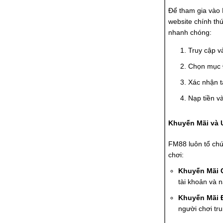
Để tham gia vào 
website chính th
nhanh chóng:
Truy cập v
Chọn mục
Xác nhận t
Nạp tiền và
Khuyến Mãi và 
FM88 luôn tổ chứ
chơi:
Khuyến Mãi
tài khoản và n
Khuyến Mãi 
người chơi tr