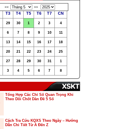
<<
>>
T3
T4
T5
T6
T7
CN
29
30
1
2
3
4
6
7
8
9
10
11
13
14
15
16
17
18
20
21
22
23
24
25
27
28
29
30
31
1
3
4
5
6
7
8
Tổng Hợp Các Chỉ Số Quan Trọng Khi
Theo Dõi Chốt Dàn Đề 5 Số
Cách Tra Cứu KQXS Theo Ngày – Hướng
Dẫn Chi Tiết Từ A Đến Z