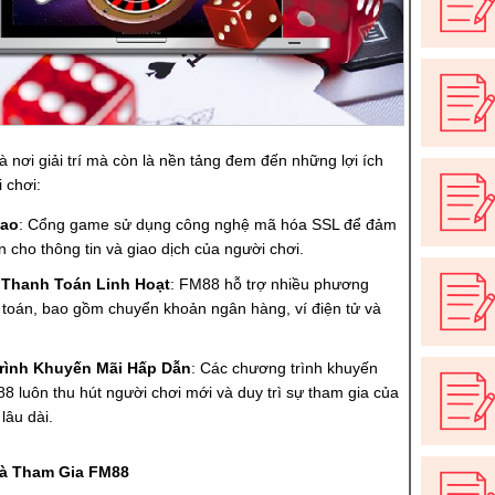
 nơi giải trí mà còn là nền tảng đem đến những lợi ích
 chơi:
Cao
: Cổng game sử dụng công nghệ mã hóa SSL để đảm
n cho thông tin và giao dịch của người chơi.
Thanh Toán Linh Hoạt
: FM88 hỗ trợ nhiều phương
 toán, bao gồm chuyển khoản ngân hàng, ví điện tử và
rình Khuyến Mãi Hấp Dẫn
: Các chương trình khuyến
88 luôn thu hút người chơi mới và duy trì sự tham gia của
lâu dài.
à Tham Gia FM88