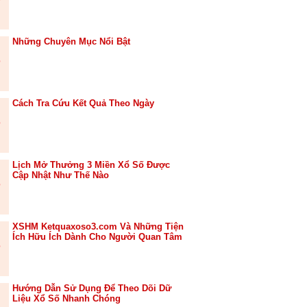
Những Chuyên Mục Nổi Bật
Cách Tra Cứu Kết Quả Theo Ngày
Lịch Mở Thưởng 3 Miền Xổ Số Được
Cập Nhật Như Thế Nào
XSHM Ketquaxoso3.com Và Những Tiện
Ích Hữu Ích Dành Cho Người Quan Tâm
Hướng Dẫn Sử Dụng Để Theo Dõi Dữ
Liệu Xổ Số Nhanh Chóng