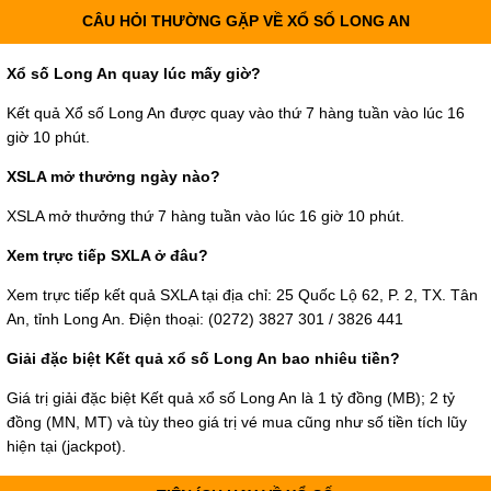
CÂU HỎI THƯỜNG GẶP VỀ XỔ SỐ LONG AN
Xổ số Long An quay lúc mấy giờ?
Kết quả Xổ số Long An được quay vào thứ 7 hàng tuần vào lúc 16
giờ 10 phút.
XSLA mở thưởng ngày nào?
XSLA mở thưởng thứ 7 hàng tuần vào lúc 16 giờ 10 phút.
Xem trực tiếp SXLA ở đâu?
Xem trực tiếp kết quả SXLA tại địa chỉ: 25 Quốc Lộ 62, P. 2, TX. Tân
An, tỉnh Long An. Điện thoại: (0272) 3827 301 / 3826 441
Giải đặc biệt Kết quả xổ số Long An bao nhiêu tiền?
Giá trị giải đặc biệt Kết quả xổ số Long An là 1 tỷ đồng (MB); 2 tỷ
đồng (MN, MT) và tùy theo giá trị vé mua cũng như số tiền tích lũy
hiện tại (jackpot).