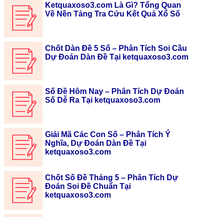
Ketquaxoso3.com Là Gì? Tổng Quan
Về Nền Tảng Tra Cứu Kết Quả Xổ Số
Chốt Dàn Đề 5 Số – Phân Tích Soi Cầu
Dự Đoán Dàn Đề Tại ketquaxoso3.com
Số Đề Hôm Nay – Phân Tích Dự Đoán
Số Dễ Ra Tại ketquaxoso3.com
Giải Mã Các Con Số – Phân Tích Ý
Nghĩa, Dự Đoán Dàn Đề Tại
ketquaxoso3.com
Chốt Số Đề Tháng 5 – Phân Tích Dự
Đoán Soi Đề Chuẩn Tại
ketquaxoso3.com