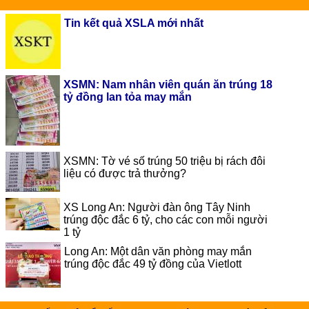
Tin kết quả XSLA mới nhất
XSMN: Nam nhân viên quán ăn trúng 18
tỷ đồng lan tỏa may mắn
XSMN: Tờ vé số trúng 50 triệu bị rách đôi
liệu có được trả thưởng?
XS Long An: Người đàn ông Tây Ninh
trúng độc đắc 6 tỷ, cho các con mỗi người
1 tỷ
Long An: Một dân văn phòng may mắn
trúng độc đắc 49 tỷ đồng của Vietlott