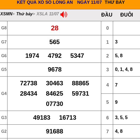
KẾT QUẢ XỔ SỐ LONG AN
NGÀY 11/07
THỨ BẢY
XSMN
>
Thứ bảy
> XSLA 11/07
ĐẦU
ĐUÔI
28
0
G8
565
3
1
G7
1974 4792 5347
5, 8
2
G6
9678
0, 1, 4, 8
3
G5
72738 30463 88865
4
7
28434 84625 59731
G4
5
9
07730
49183 16713
3, 5, 5
6
G3
91688
4, 8
7
G2