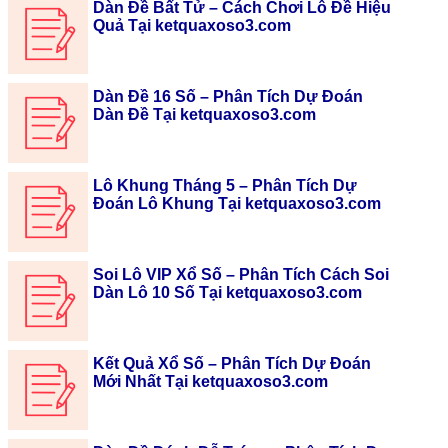
Dàn Đề Bất Tử – Cách Chơi Lô Đề Hiệu
Quả Tại ketquaxoso3.com
Dàn Đề 16 Số – Phân Tích Dự Đoán
Dàn Đề Tại ketquaxoso3.com
Lô Khung Tháng 5 – Phân Tích Dự
Đoán Lô Khung Tại ketquaxoso3.com
Soi Lô VIP Xổ Số – Phân Tích Cách Soi
Dàn Lô 10 Số Tại ketquaxoso3.com
Kết Quả Xổ Số – Phân Tích Dự Đoán
Mới Nhất Tại ketquaxoso3.com