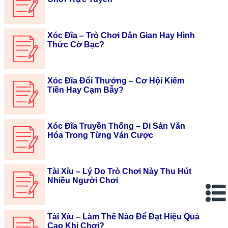
Xóc Đĩa – Trò Chơi Dân Gian Hay Hình
Thức Cờ Bạc?
Xóc Đĩa Đổi Thưởng – Cơ Hội Kiếm
Tiền Hay Cạm Bẫy?
Xóc Đĩa Truyền Thống – Di Sản Văn
Hóa Trong Từng Ván Cược
Tài Xỉu – Lý Do Trò Chơi Này Thu Hút
Nhiều Người Chơi
Tài Xỉu – Làm Thế Nào Để Đạt Hiệu Quả
Cao Khi Chơi?