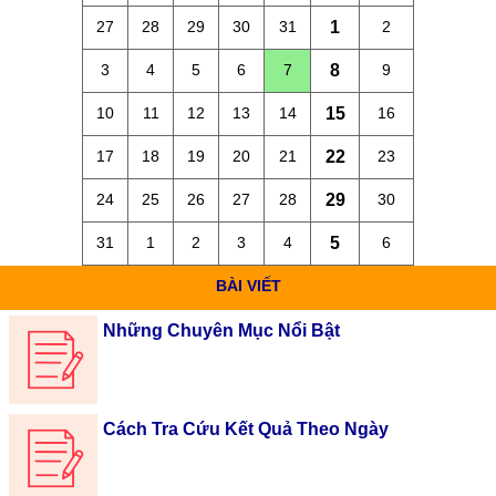
27
28
29
30
31
1
2
3
4
5
6
7
8
9
10
11
12
13
14
15
16
17
18
19
20
21
22
23
24
25
26
27
28
29
30
31
1
2
3
4
5
6
BÀI VIẾT
Những Chuyên Mục Nổi Bật
Cách Tra Cứu Kết Quả Theo Ngày