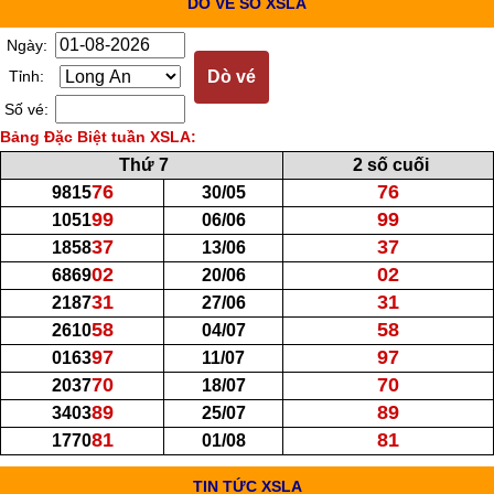
DÒ VÉ SỐ XSLA
Ngày:
Tỉnh:
Số vé:
Bảng Đặc Biệt tuần XSLA:
Thứ 7
2 số cuối
76
76
9815
30/05
99
99
1051
06/06
37
37
1858
13/06
02
02
6869
20/06
31
31
2187
27/06
58
58
2610
04/07
97
97
0163
11/07
70
70
2037
18/07
89
89
3403
25/07
81
81
1770
01/08
TIN TỨC XSLA