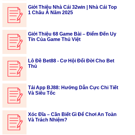
Giới Thiệu Nhà Cái 32win | Nhà Cái Top
1 Châu Á Năm 2025
Giới Thiệu 68 Game Bài – Điểm Đến Uy
Tín Của Game Thủ Việt
Lô Đề Bet88 - Cơ Hội Đổi Đời Cho Bet
Thủ
Tải App BJ88: Hướng Dẫn Cực Chi Tiết
Và Siêu Tốc
Xóc Đĩa – Cần Biết Gì Để Chơi An Toàn
Và Trách Nhiệm?