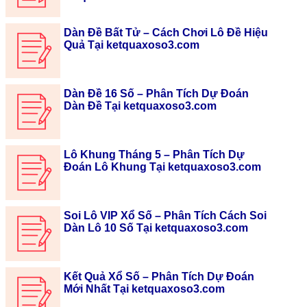
Dàn Đề Bất Tử – Cách Chơi Lô Đề Hiệu
Quả Tại ketquaxoso3.com
Dàn Đề 16 Số – Phân Tích Dự Đoán
Dàn Đề Tại ketquaxoso3.com
Lô Khung Tháng 5 – Phân Tích Dự
Đoán Lô Khung Tại ketquaxoso3.com
Soi Lô VIP Xổ Số – Phân Tích Cách Soi
Dàn Lô 10 Số Tại ketquaxoso3.com
Kết Quả Xổ Số – Phân Tích Dự Đoán
Mới Nhất Tại ketquaxoso3.com