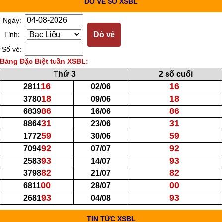
DÒ VÉ SỐ XSBL
Ngày:
Tỉnh:
Số vé:
Bảng Đặc Biệt tuần XSBL:
Thứ 3
2 số cuối
16
16
2811
02/06
18
18
3780
09/06
86
86
6839
16/06
31
31
8864
23/06
59
59
1772
30/06
92
92
7094
07/07
93
93
2583
14/07
82
82
3798
21/07
00
00
6811
28/07
93
93
2681
04/08
TIN TỨC XSBL