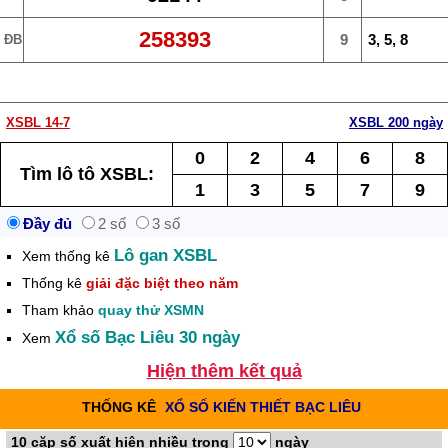
258393
9
3, 5, 8
ĐB
XSBL 14-7
XSBL 200 ngày
0
2
4
6
8
Tìm lô tô XSBL:
1
3
5
7
9
Đầy đủ
2 số
3 số
Lô gan XSBL
Xem thống kê
Thống kê
giải đặc biệt theo năm
Tham khảo
quay thử XSMN
Xổ số Bạc Liêu 30 ngày
Xem
Hiện thêm kết quả
THỐNG KÊ
XỔ SỐ KIẾN THIẾT BẠC LIÊU
10 cặp số xuất hiện nhiều trong
ngày