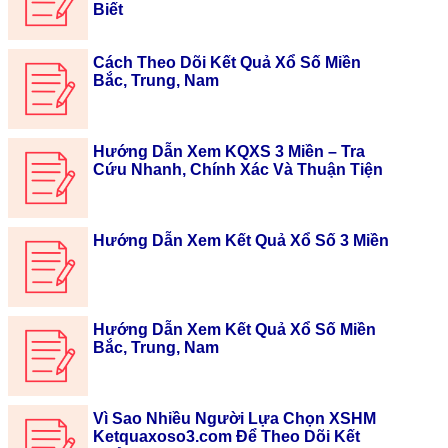
Biết
Cách Theo Dõi Kết Quả Xổ Số Miền
Bắc, Trung, Nam
Hướng Dẫn Xem KQXS 3 Miền – Tra
Cứu Nhanh, Chính Xác Và Thuận Tiện
Hướng Dẫn Xem Kết Quả Xổ Số 3 Miền
Hướng Dẫn Xem Kết Quả Xổ Số Miền
Bắc, Trung, Nam
Vì Sao Nhiều Người Lựa Chọn XSHM
Ketquaxoso3.com Để Theo Dõi Kết