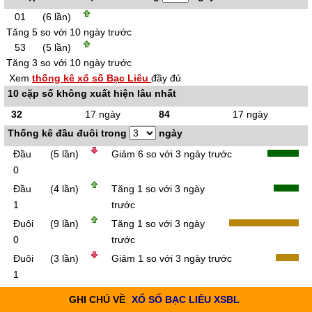
01
(6 lần)
Tăng 5 so với 10 ngày trước
53
(5 lần)
Tăng 3 so với 10 ngày trước
Xem
thống kê xổ số Bạc Liêu
đầy đủ
10 cặp số không xuất hiện lâu nhất
32
17 ngày
84
17 ngày
Thống kê đầu đuôi trong
ngày
Đầu
(5 lần)
Giảm 6 so với 3 ngày trước
0
Đầu
(4 lần)
Tăng 1 so với 3 ngày
1
trước
Đuôi
(9 lần)
Tăng 1 so với 3 ngày
0
trước
Đuôi
(3 lần)
Giảm 1 so với 3 ngày trước
1
GHI CHÚ VỀ
XỔ SỐ BẠC LIÊU XSBL