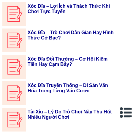
Xóc Đĩa – Lợi Ích và Thách Thức Khi
Chơi Trực Tuyến
Xóc Đĩa – Trò Chơi Dân Gian Hay Hình
Thức Cờ Bạc?
Xóc Đĩa Đổi Thưởng – Cơ Hội Kiếm
Tiền Hay Cạm Bẫy?
Xóc Đĩa Truyền Thống – Di Sản Văn
Hóa Trong Từng Ván Cược
Tài Xỉu – Lý Do Trò Chơi Này Thu Hút
Nhiều Người Chơi