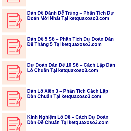
Dàn Đề Đánh Dễ Trúng – Phân Tích Dự
Đoán Mới Nhất Tại ketquaxoso3.com
Dàn Đề 5 Số – Phân Tích Dự Đoán Dàn
Đề Tháng 5 Tại ketquaxoso3.com
Dự Đoán Dàn Đề 10 Số – Cách Lập Dàn
Lô Chuẩn Tại ketquaxoso3.com
Dàn Lô Xiên 3 – Phân Tích Cách Lập
Dàn Chuẩn Tại ketquaxoso3.com
Kinh Nghiệm Lô Đề – Cách Dự Đoán
Dàn Đề Chuẩn Tại ketquaxoso3.com