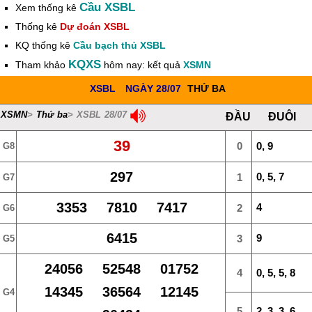
Cầu XSBL
Xem thống kê
Thống kê
Dự đoán XSBL
KQ thống kê
Cầu bạch thủ XSBL
KQXS
Tham khảo
hôm nay: kết quả
XSMN
XSBL
NGÀY 28/07
THỨ BA
XSMN
>
Thứ ba
> XSBL 28/07
ĐẦU
ĐUÔI
39
0
0, 9
G8
297
0, 5, 7
1
G7
3353 7810 7417
4
2
G6
6415
9
3
G5
24056 52548 01752
4
0, 5, 5, 8
14345 36564 12145
G4
5
2, 3, 3, 6