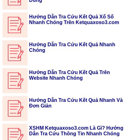
Dùng
Hướng Dẫn Tra Cứu Kết Quả Xổ Số
Nhanh Chóng Trên Ketquaxoso3.com
Hướng Dẫn Tra Cứu Kết Quả Nhanh
Chóng
Hướng Dẫn Tra Cứu Kết Quả Trên
Website Nhanh Chóng
Hướng Dẫn Tra Cứu Kết Quả Nhanh Và
Đơn Giản
XSHM Ketquaxoso3.com Là Gì? Hướng
Dẫn Tra Cứu Thông Tin Nhanh Chóng