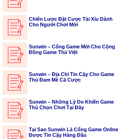
Chiến Lược Đặt Cược Tài Xỉu Dành
Cho Người Chơi Mới
Sunwin – Cổng Game Mới Cho Cộng
Đồng Game Thủ Việt
Sunwin – Địa Chỉ Tin Cậy Cho Game
Thủ Đam Mê Cá Cược
Sunwin – Những Lý Do Khiến Game
Thủ Chọn Chơi Tại Đây
Tại Sao Sunwin Là Cổng Game Online
Được Tin Cậy Hàng Đầu