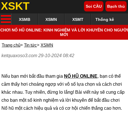
XSKT
Soi CẦU
Bạch thủ
XSMB
XSMN
XSMT
Thống kê
CHƠI NỔ HŨ ONLINE: KINH NGHIỆM VÀ LỜI KHUYÊN CHO NGƯỜI
MỚI
Trang chủ
>
Tin tức
>
XSMN
ketquaxoso3.com 29-10-2024 08:42
Nếu bạn mới bắt đầu tham gia
NỔ HŨ ONLINE
, bạn có thể
cảm thấy hơi choáng ngợp với vô số lựa chọn và cách chơi
khác nhau. Tuy nhiên, đừng lo lắng! Bài viết này sẽ cung cấp
cho bạn một số kinh nghiệm và lời khuyên để bắt đầu chơi
Nổ hũ một cách hiệu quả và có cơ hội chiến thắng cao hơn.