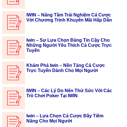
IWIN – Nâng Tầm Trải Nghiệm Cá Cược
Với Chương Trình Khuyến Mãi Hấp Dẫn
Iwin – Sự Lựa Chọn Đáng Tin Cậy Cho
Những Người Yêu Thích Cá Cược Trực
Tuyến
Khám Phá Iwin – Nền Tảng Cá Cược
Trực Tuyến Dành Cho Mọi Người
IWIN – Các Lý Do Nên Thử Sức Với Các
Trò Chơi Poker Tại IWIN
Iwin – Lựa Chọn Cá Cược Đầy Tiềm
Năng Cho Mọi Người