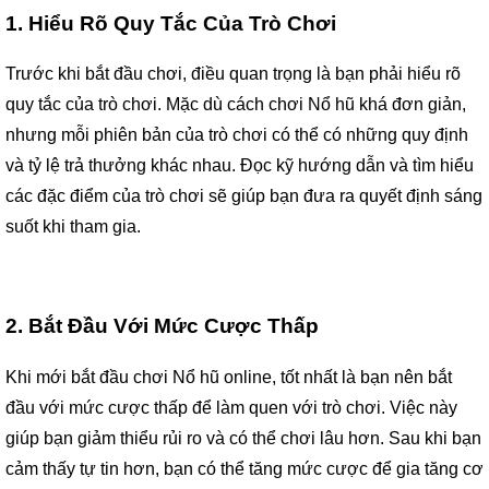
1. Hiểu Rõ Quy Tắc Của Trò Chơi
Trước khi bắt đầu chơi, điều quan trọng là bạn phải hiểu rõ
quy tắc của trò chơi. Mặc dù cách chơi Nổ hũ khá đơn giản,
nhưng mỗi phiên bản của trò chơi có thể có những quy định
và tỷ lệ trả thưởng khác nhau. Đọc kỹ hướng dẫn và tìm hiểu
các đặc điểm của trò chơi sẽ giúp bạn đưa ra quyết định sáng
suốt khi tham gia.
2. Bắt Đầu Với Mức Cược Thấp
Khi mới bắt đầu chơi Nổ hũ online, tốt nhất là bạn nên bắt
đầu với mức cược thấp để làm quen với trò chơi. Việc này
giúp bạn giảm thiểu rủi ro và có thể chơi lâu hơn. Sau khi bạn
cảm thấy tự tin hơn, bạn có thể tăng mức cược để gia tăng cơ