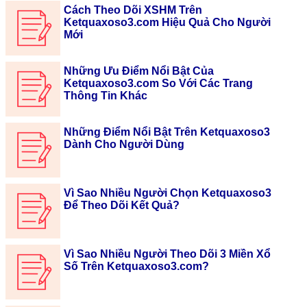
Cách Theo Dõi XSHM Trên
Ketquaxoso3.com Hiệu Quả Cho Người
Mới
Những Ưu Điểm Nổi Bật Của
Ketquaxoso3.com So Với Các Trang
Thông Tin Khác
Những Điểm Nổi Bật Trên Ketquaxoso3
Dành Cho Người Dùng
Vì Sao Nhiều Người Chọn Ketquaxoso3
Để Theo Dõi Kết Quả?
Vì Sao Nhiều Người Theo Dõi 3 Miền Xổ
Số Trên Ketquaxoso3.com?