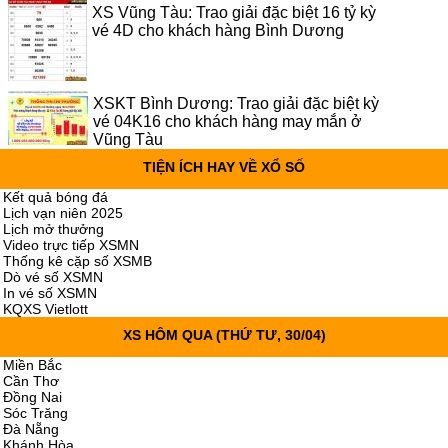
XS Vũng Tàu: Trao giải đặc biệt 16 tỷ kỳ
vé 4D cho khách hàng Bình Dương
XSKT Bình Dương: Trao giải đặc biệt kỳ
vé 04K16 cho khách hàng may mắn ở
Vũng Tàu
TIỆN ÍCH HAY VỀ XỔ SỐ
Kết quả bóng đá
Lịch vạn niên 2025
Lịch mở thưởng
Video trực tiếp XSMN
Thống kê cặp số XSMB
Dò vé số XSMN
In vé số XSMN
KQXS Vietlott
XS HÔM QUA
(THỨ TƯ, 30/04)
Miền Bắc
Cần Thơ
Đồng Nai
Sóc Trăng
Đà Nẵng
Khánh Hòa