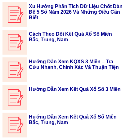
Xu Hướng Phân Tích Dữ Liệu Chốt Dàn
Đề 5 Số Năm 2026 Và Những Điều Cần
Biết
Cách Theo Dõi Kết Quả Xổ Số Miền
Bắc, Trung, Nam
Hướng Dẫn Xem KQXS 3 Miền – Tra
Cứu Nhanh, Chính Xác Và Thuận Tiện
Hướng Dẫn Xem Kết Quả Xổ Số 3 Miền
Hướng Dẫn Xem Kết Quả Xổ Số Miền
Bắc, Trung, Nam