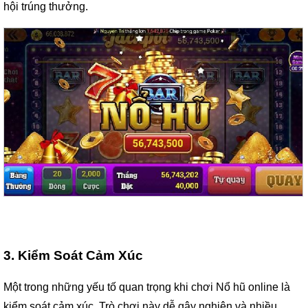
hội trúng thưởng.
3. Kiểm Soát Cảm Xúc
Một trong những yếu tố quan trọng khi chơi Nổ hũ online là
kiểm soát cảm xúc. Trò chơi này dễ gây nghiện và nhiều