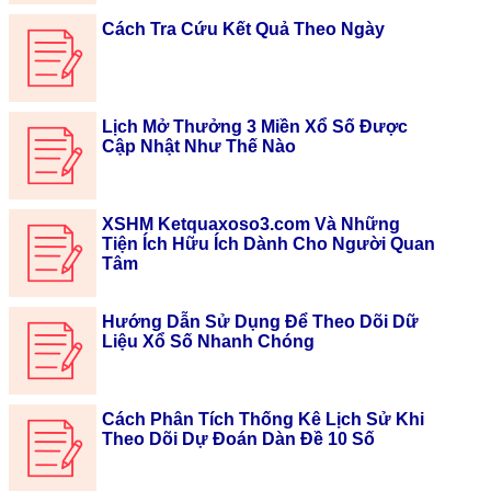
Cách Tra Cứu Kết Quả Theo Ngày
Lịch Mở Thưởng 3 Miền Xổ Số Được
Cập Nhật Như Thế Nào
XSHM Ketquaxoso3.com Và Những
Tiện Ích Hữu Ích Dành Cho Người Quan
Tâm
Hướng Dẫn Sử Dụng Để Theo Dõi Dữ
Liệu Xổ Số Nhanh Chóng
Cách Phân Tích Thống Kê Lịch Sử Khi
Theo Dõi Dự Đoán Dàn Đề 10 Số