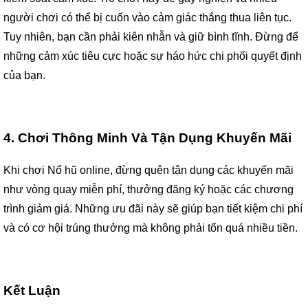
người chơi có thể bị cuốn vào cảm giác thắng thua liên tục.
Tuy nhiên, bạn cần phải kiên nhẫn và giữ bình tĩnh. Đừng để
những cảm xúc tiêu cực hoặc sự háo hức chi phối quyết định
của bạn.
4. Chơi Thông Minh Và Tận Dụng Khuyến Mãi
Khi chơi Nổ hũ online, đừng quên tận dụng các khuyến mãi
như vòng quay miễn phí, thưởng đăng ký hoặc các chương
trình giảm giá. Những ưu đãi này sẽ giúp bạn tiết kiệm chi phí
và có cơ hội trúng thưởng mà không phải tốn quá nhiều tiền.
Kết Luận