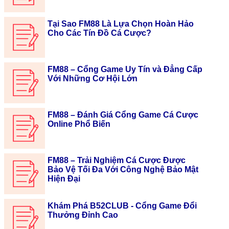
Tại Sao FM88 Là Lựa Chọn Hoàn Hảo
Cho Các Tín Đồ Cá Cược?
FM88 – Cổng Game Uy Tín và Đẳng Cấp
Với Những Cơ Hội Lớn
FM88 – Đánh Giá Cổng Game Cá Cược
Online Phổ Biến
FM88 – Trải Nghiệm Cá Cược Được
Bảo Vệ Tối Đa Với Công Nghệ Bảo Mật
Hiện Đại
Khám Phá B52CLUB - Cổng Game Đổi
Thưởng Đỉnh Cao