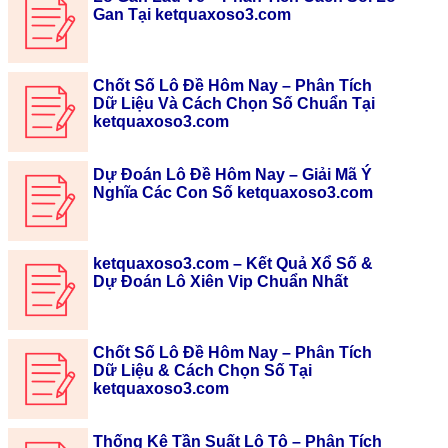
Gan Tại ketquaxoso3.com
Chốt Số Lô Đề Hôm Nay – Phân Tích
Dữ Liệu Và Cách Chọn Số Chuẩn Tại
ketquaxoso3.com
Dự Đoán Lô Đề Hôm Nay – Giải Mã Ý
Nghĩa Các Con Số ketquaxoso3.com
ketquaxoso3.com – Kết Quả Xổ Số &
Dự Đoán Lô Xiên Vip Chuẩn Nhất
Chốt Số Lô Đề Hôm Nay – Phân Tích
Dữ Liệu & Cách Chọn Số Tại
ketquaxoso3.com
Thống Kê Tần Suất Lô Tô – Phân Tích