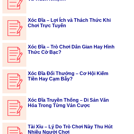
Xóc Đĩa – Lợi Ích và Thách Thức Khi
Chơi Trực Tuyến
Xóc Đĩa – Trò Chơi Dân Gian Hay Hình
Thức Cờ Bạc?
Xóc Đĩa Đổi Thưởng – Cơ Hội Kiếm
Tiền Hay Cạm Bẫy?
Xóc Đĩa Truyền Thống – Di Sản Văn
Hóa Trong Từng Ván Cược
Tài Xỉu – Lý Do Trò Chơi Này Thu Hút
Nhiều Người Chơi