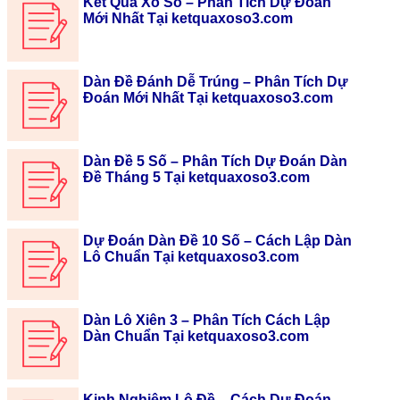
Kết Quả Xổ Số – Phân Tích Dự Đoán
Mới Nhất Tại ketquaxoso3.com
Dàn Đề Đánh Dễ Trúng – Phân Tích Dự
Đoán Mới Nhất Tại ketquaxoso3.com
Dàn Đề 5 Số – Phân Tích Dự Đoán Dàn
Đề Tháng 5 Tại ketquaxoso3.com
Dự Đoán Dàn Đề 10 Số – Cách Lập Dàn
Lô Chuẩn Tại ketquaxoso3.com
Dàn Lô Xiên 3 – Phân Tích Cách Lập
Dàn Chuẩn Tại ketquaxoso3.com
Kinh Nghiệm Lô Đề – Cách Dự Đoán