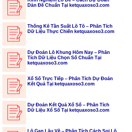
Dàn Đề Chuẩn Tại ketquaxoso3.com
Thống Kê Tần Suất Lô Tô – Phân Tích
Dữ Liệu Thực Chiến ketquaxoso3.com
Dự Đoán Lô Khung Hôm Nay – Phân
Tích Dữ Liệu Chọn Số Chuẩn Tại
ketquaxoso3.com
Xổ Số Trực Tiếp – Phân Tích Dự Đoán
Kết Quả Tại ketquaxoso3.com
Dự Đoán Kết Quả Xổ Số – Phân Tích
Dữ Liệu Xổ Số Tại ketquaxoso3.com
Lô Gan Lâu Về – Phân Tích Cách Soi Lô