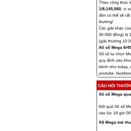
Theo công thức t
1/8,145,060
, vì 
dồn có thể sẽ rất
thưởng!
Các giải khác củ
30.000 đồng) là 
(giải thưởng 10.
Xổ số Mega 6/4
Xổ số tự chọn Me
quy định vào kho
kênh như today, v
youtube, facebook
CÂU HỎI THƯỜN
Xổ số Mega qua
Kết quả Xổ số Me
vào lúc 18 giờ 00
XS Mega mở th