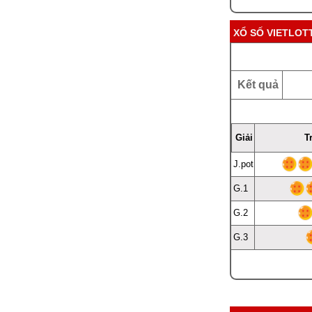
XỔ SỐ VIETLOT
Kết quả
Giải
T
J.pot
G.1
G.2
G.3