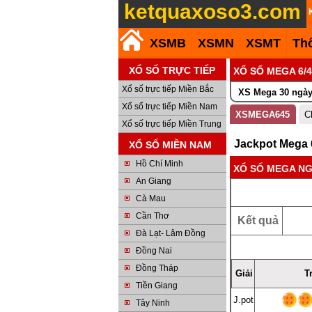
ketquaxoso3.com
XSMB
XSMN
XSMT
Th
XỔ SỐ TRỰC TIẾP
XỔ SỐ MEGA 6/
Xổ số trực tiếp Miền Bắc
XS Mega 30 ngà
Xổ số trực tiếp Miền Nam
XSMEGA645
C
Xổ số trực tiếp Miền Trung
Jackpot Mega 6
XỔ SỐ MIỀN NAM
Hồ Chí Minh
XỔ SỐ MEGA
NG
An Giang
Cà Mau
Cần Thơ
Kết quả
Đà Lạt- Lâm Đồng
Đồng Nai
Đồng Tháp
Giải
T
Tiền Giang
J.pot
Tây Ninh