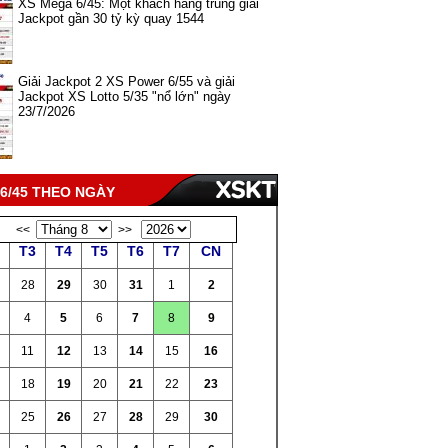
XS Mega 6/45: Một khách hàng trúng giải
Jackpot gần 30 tỷ kỳ quay 1544
Giải Jackpot 2 XS Power 6/55 và giải
Jackpot XS Lotto 5/35 "nổ lớn" ngày
23/7/2026
6/45 THEO NGÀY
<<
>>
T3
T4
T5
T6
T7
CN
28
29
30
31
1
2
4
5
6
7
8
9
11
12
13
14
15
16
18
19
20
21
22
23
25
26
27
28
29
30