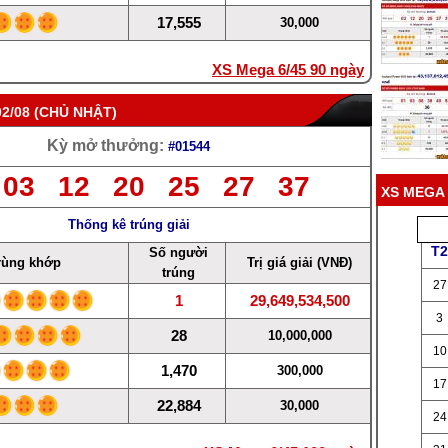
17,555
30,000
XS Mega 6/45 90 ngày
2/08
(
CHỦ NHẬT
)
Kỳ mở thưởng:
#01544
03 12 20 25 27 37
XS MEGA 
Thống kê trúng giải
T2
Số người
rùng khớp
Trị giá giải (VNĐ)
trúng
27
1
29,649,534,500
3
28
10,000,000
10
1,470
300,000
17
22,884
30,000
24