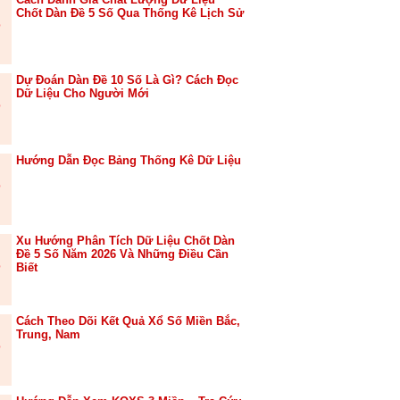
Chốt Dàn Đề 5 Số Qua Thống Kê Lịch Sử
Dự Đoán Dàn Đề 10 Số Là Gì? Cách Đọc
Dữ Liệu Cho Người Mới
Hướng Dẫn Đọc Bảng Thống Kê Dữ Liệu
Xu Hướng Phân Tích Dữ Liệu Chốt Dàn
Đề 5 Số Năm 2026 Và Những Điều Cần
Biết
Cách Theo Dõi Kết Quả Xổ Số Miền Bắc,
Trung, Nam