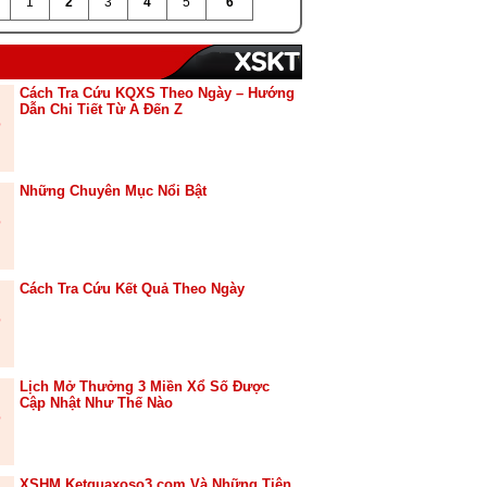
1
2
3
4
5
6
Cách Tra Cứu KQXS Theo Ngày – Hướng
Dẫn Chi Tiết Từ A Đến Z
Những Chuyên Mục Nổi Bật
Cách Tra Cứu Kết Quả Theo Ngày
Lịch Mở Thưởng 3 Miền Xổ Số Được
Cập Nhật Như Thế Nào
XSHM Ketquaxoso3.com Và Những Tiện