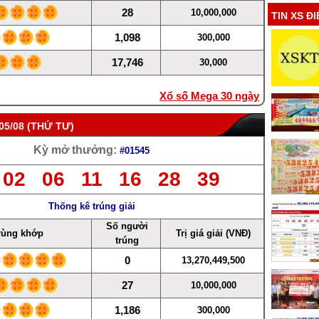
28
10,000,000
TIN XS Đ
1,098
300,000
17,746
30,000
Xổ số Mega 30 ngày
05/08
(
THỨ TƯ
)
Kỳ mở thưởng:
#01545
02 06 11 16 28 39
Thống kê trúng giải
Số người
rùng khớp
Trị giá giải (VNĐ)
trúng
0
13,270,449,500
27
10,000,000
1,186
300,000