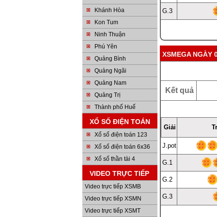
Khánh Hòa
G.3
Kon Tum
Ninh Thuận
Phú Yên
XSMEGA
NGÀY 0
Quảng Bình
Quảng Ngãi
Quảng Nam
Kết quả
Quảng Trị
Thành phố Huế
XỔ SỐ ĐIỆN TOÁN
Giải
T
Xổ số điện toán 123
J.pot
Xổ số điện toán 6x36
Xổ số thần tài 4
G.1
VIDEO TRỰC TIẾP
G.2
Video trực tiếp XSMB
G.3
Video trực tiếp XSMN
Video trực tiếp XSMT