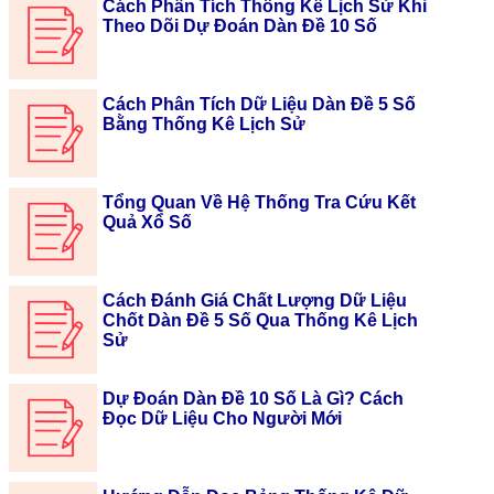
Cách Phân Tích Thống Kê Lịch Sử Khi
Theo Dõi Dự Đoán Dàn Đề 10 Số
Cách Phân Tích Dữ Liệu Dàn Đề 5 Số
Bằng Thống Kê Lịch Sử
Tổng Quan Về Hệ Thống Tra Cứu Kết
Quả Xổ Số
Cách Đánh Giá Chất Lượng Dữ Liệu
Chốt Dàn Đề 5 Số Qua Thống Kê Lịch
Sử
Dự Đoán Dàn Đề 10 Số Là Gì? Cách
Đọc Dữ Liệu Cho Người Mới