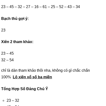
23 – 45 – 32 – 27 – 16 – 61 – 25 – 52 – 43 – 34
Bạch thủ gợi ý:
23
Xiên 2 tham khảo:
23 – 45
32 – 54
chỉ là dàn tham khảo thôi nha, không có gì chắc chắn
100%
Lô xiên xổ số ba miền
Tổng Hợp Số Đáng Chú Ý
23 – 32