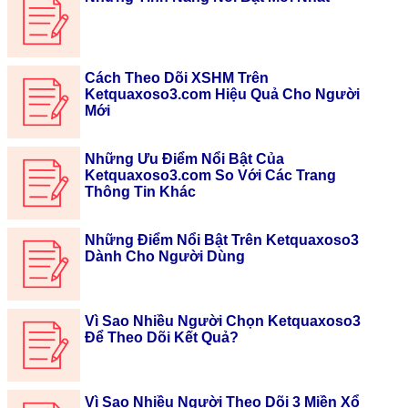
Cách Theo Dõi XSHM Trên
Ketquaxoso3.com Hiệu Quả Cho Người
Mới
Những Ưu Điểm Nổi Bật Của
Ketquaxoso3.com So Với Các Trang
Thông Tin Khác
Những Điểm Nổi Bật Trên Ketquaxoso3
Dành Cho Người Dùng
Vì Sao Nhiều Người Chọn Ketquaxoso3
Để Theo Dõi Kết Quả?
Vì Sao Nhiều Người Theo Dõi 3 Miền Xổ