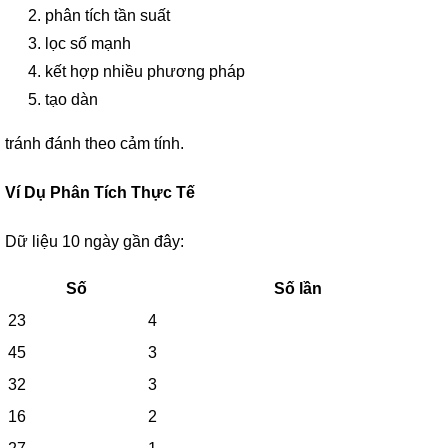
phân tích tần suất
lọc số mạnh
kết hợp nhiều phương pháp
tạo dàn
tránh đánh theo cảm tính.
Ví Dụ Phân Tích Thực Tế
Dữ liệu 10 ngày gần đây:
Số
Số lần
23
4
45
3
32
3
16
2