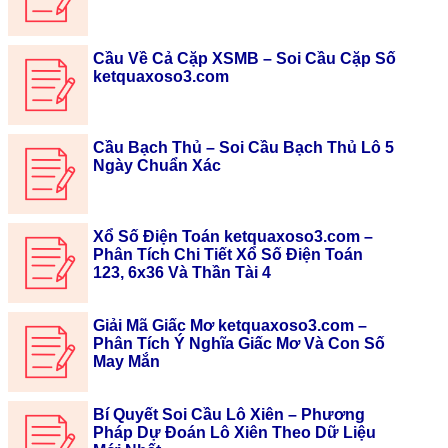
Cầu Về Cả Cặp XSMB – Soi Cầu Cặp Số
ketquaxoso3.com
Cầu Bạch Thủ – Soi Cầu Bạch Thủ Lô 5
Ngày Chuẩn Xác
Xổ Số Điện Toán ketquaxoso3.com –
Phân Tích Chi Tiết Xổ Số Điện Toán
123, 6x36 Và Thần Tài 4
Giải Mã Giấc Mơ ketquaxoso3.com –
Phân Tích Ý Nghĩa Giấc Mơ Và Con Số
May Mắn
Bí Quyết Soi Cầu Lô Xiên – Phương
Pháp Dự Đoán Lô Xiên Theo Dữ Liệu