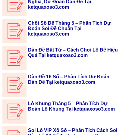
Nghĩa, Dự Đoán Dàn Đề Tại
ketquaxoso3.com
Chốt Số Đề Tháng 5 – Phân Tích Dự
Đoán Soi Đề Chuẩn Tại
ketquaxoso3.com
Dàn Đề Bất Tử – Cách Chơi Lô Đề Hiệu
Quả Tại ketquaxoso3.com
Dàn Đề 16 Số – Phân Tích Dự Đoán
Dàn Đề Tại ketquaxoso3.com
Lô Khung Tháng 5 – Phân Tích Dự
Đoán Lô Khung Tại ketquaxoso3.com
Soi Lô VIP Xổ Số – Phân Tích Cách Soi