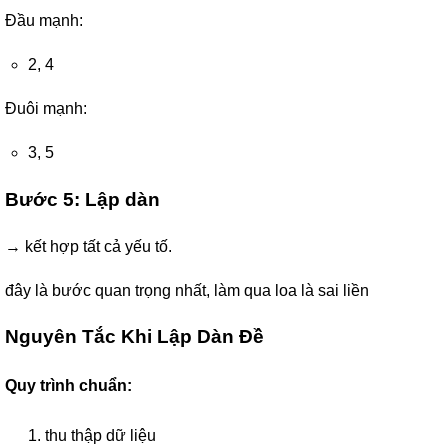
Đầu mạnh:
2, 4
Đuôi mạnh:
3, 5
Bước 5: Lập dàn
→ kết hợp tất cả yếu tố.
đây là bước quan trọng nhất, làm qua loa là sai liền
Nguyên Tắc Khi Lập Dàn Đề
Quy trình chuẩn:
thu thập dữ liệu