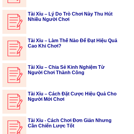
Tài Xỉu – Lý Do Trò Chơi Này Thu Hút
Nhiều Người Chơi
Tài Xỉu – Làm Thế Nào Để Đạt Hiệu Quả
Cao Khi Chơi?
Tài Xỉu – Chia Sẻ Kinh Nghiệm Từ
Người Chơi Thành Công
Tài Xỉu – Cách Đặt Cược Hiệu Quả Cho
Người Mới Chơi
Tài Xỉu - Cách Chơi Đơn Giản Nhưng
Cần Chiến Lược Tốt