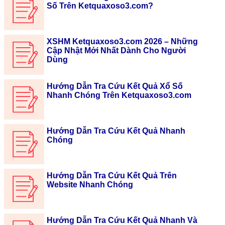
Số Trên Ketquaxoso3.com?
XSHM Ketquaxoso3.com 2026 – Những
Cập Nhật Mới Nhất Dành Cho Người
Dùng
Hướng Dẫn Tra Cứu Kết Quả Xổ Số
Nhanh Chóng Trên Ketquaxoso3.com
Hướng Dẫn Tra Cứu Kết Quả Nhanh
Chóng
Hướng Dẫn Tra Cứu Kết Quả Trên
Website Nhanh Chóng
Hướng Dẫn Tra Cứu Kết Quả Nhanh Và