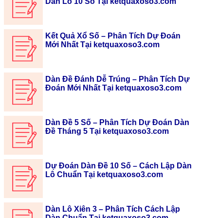
Dàn Lô 10 Số Tại ketquaxoso3.com
Kết Quả Xổ Số – Phân Tích Dự Đoán
Mới Nhất Tại ketquaxoso3.com
Dàn Đề Đánh Dễ Trúng – Phân Tích Dự
Đoán Mới Nhất Tại ketquaxoso3.com
Dàn Đề 5 Số – Phân Tích Dự Đoán Dàn
Đề Tháng 5 Tại ketquaxoso3.com
Dự Đoán Dàn Đề 10 Số – Cách Lập Dàn
Lô Chuẩn Tại ketquaxoso3.com
Dàn Lô Xiên 3 – Phân Tích Cách Lập
Dàn Chuẩn Tại ketquaxoso3.com