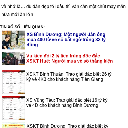
và nhớ là… dù dàn đẹp tới đâu thì vẫn cần một chút may mắn
nữa mới ăn lớn
TIN XỔ SỐ LIÊN QUAN:
XS Bình Dương: Một người đàn ông
mua 400 tờ vé số bất ngờ trúng 32 tỷ
đồng
Vụ kiện đòi 2 tỷ tiền trúng độc đắc
XSKT Huế: Người mua vé số thắng kiện
XSKT Binh Thuận: Trao giải đặc biệt 26 tỷ
kỳ vé 4K3 cho khách hàng Tiền Giang
XS Vũng Tàu: Trao giải đặc biệt 16 tỷ kỳ
vé 4D cho khách hàng Bình Dương
XSKT Bình Dương: Trao giải đặc biệt kỳ