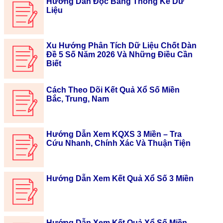
Hướng Dẫn Đọc Bảng Thống Kê Dữ
Liệu
Xu Hướng Phân Tích Dữ Liệu Chốt Dàn
Đề 5 Số Năm 2026 Và Những Điều Cần
Biết
Cách Theo Dõi Kết Quả Xổ Số Miền
Bắc, Trung, Nam
Hướng Dẫn Xem KQXS 3 Miền – Tra
Cứu Nhanh, Chính Xác Và Thuận Tiện
Hướng Dẫn Xem Kết Quả Xổ Số 3 Miền
Hướng Dẫn Xem Kết Quả Xổ Số Miền