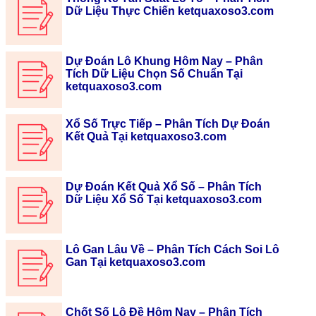
Dữ Liệu Thực Chiến ketquaxoso3.com
Dự Đoán Lô Khung Hôm Nay – Phân
Tích Dữ Liệu Chọn Số Chuẩn Tại
ketquaxoso3.com
Xổ Số Trực Tiếp – Phân Tích Dự Đoán
Kết Quả Tại ketquaxoso3.com
Dự Đoán Kết Quả Xổ Số – Phân Tích
Dữ Liệu Xổ Số Tại ketquaxoso3.com
Lô Gan Lâu Về – Phân Tích Cách Soi Lô
Gan Tại ketquaxoso3.com
Chốt Số Lô Đề Hôm Nay – Phân Tích