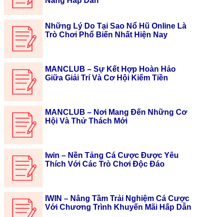
Năng Hấp Dẫn
Những Lý Do Tại Sao Nổ Hũ Online Là
Trò Chơi Phổ Biến Nhất Hiện Nay
MANCLUB – Sự Kết Hợp Hoàn Hảo
Giữa Giải Trí Và Cơ Hội Kiếm Tiền
MANCLUB – Nơi Mang Đến Những Cơ
Hội Và Thử Thách Mới
Iwin – Nền Tảng Cá Cược Được Yêu
Thích Với Các Trò Chơi Độc Đáo
IWIN – Nâng Tầm Trải Nghiệm Cá Cược
Với Chương Trình Khuyến Mãi Hấp Dẫn