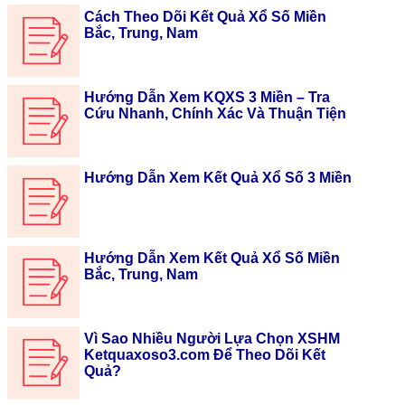
Cách Theo Dõi Kết Quả Xổ Số Miền
Bắc, Trung, Nam
Hướng Dẫn Xem KQXS 3 Miền – Tra
Cứu Nhanh, Chính Xác Và Thuận Tiện
Hướng Dẫn Xem Kết Quả Xổ Số 3 Miền
Hướng Dẫn Xem Kết Quả Xổ Số Miền
Bắc, Trung, Nam
Vì Sao Nhiều Người Lựa Chọn XSHM
Ketquaxoso3.com Để Theo Dõi Kết
Quả?