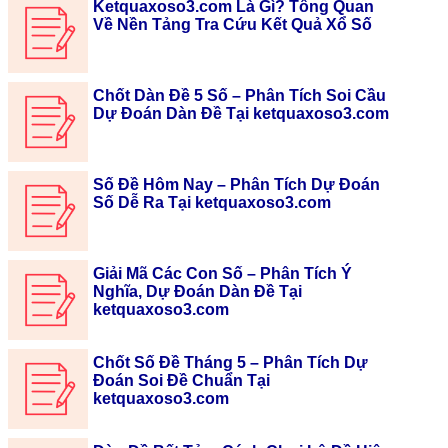
Ketquaxoso3.com Là Gì? Tổng Quan
Về Nền Tảng Tra Cứu Kết Quả Xổ Số
Chốt Dàn Đề 5 Số – Phân Tích Soi Cầu
Dự Đoán Dàn Đề Tại ketquaxoso3.com
Số Đề Hôm Nay – Phân Tích Dự Đoán
Số Dễ Ra Tại ketquaxoso3.com
Giải Mã Các Con Số – Phân Tích Ý
Nghĩa, Dự Đoán Dàn Đề Tại
ketquaxoso3.com
Chốt Số Đề Tháng 5 – Phân Tích Dự
Đoán Soi Đề Chuẩn Tại
ketquaxoso3.com