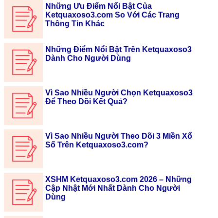
Những Ưu Điểm Nổi Bật Của
Ketquaxoso3.com So Với Các Trang
Thông Tin Khác
Những Điểm Nổi Bật Trên Ketquaxoso3
Dành Cho Người Dùng
Vì Sao Nhiều Người Chọn Ketquaxoso3
Để Theo Dõi Kết Quả?
Vì Sao Nhiều Người Theo Dõi 3 Miền Xổ
Số Trên Ketquaxoso3.com?
XSHM Ketquaxoso3.com 2026 – Những
Cập Nhật Mới Nhất Dành Cho Người
Dùng