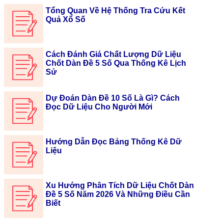
Tổng Quan Về Hệ Thống Tra Cứu Kết
Quả Xổ Số
Cách Đánh Giá Chất Lượng Dữ Liệu
Chốt Dàn Đề 5 Số Qua Thống Kê Lịch
Sử
Dự Đoán Dàn Đề 10 Số Là Gì? Cách
Đọc Dữ Liệu Cho Người Mới
Hướng Dẫn Đọc Bảng Thống Kê Dữ
Liệu
Xu Hướng Phân Tích Dữ Liệu Chốt Dàn
Đề 5 Số Năm 2026 Và Những Điều Cần
Biết