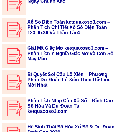
Ngày Chuẩn Xác
Xổ Số Điện Toán ketquaxoso3.com –
Phân Tích Chi Tiết Xổ Số Điện Toán
123, 6x36 Và Thần Tài 4
Giải Mã Giấc Mơ ketquaxoso3.com –
Phân Tích Ý Nghĩa Giấc Mơ Và Con Số
May Mắn
Bí Quyết Soi Cầu Lô Xiên – Phương
Pháp Dự Đoán Lô Xiên Theo Dữ Liệu
Mới Nhất
Phân Tích Nhịp Cầu Xổ Số – Đỉnh Cao
Số Hóa Và Dự Đoán Tại
ketquaxoso3.com
Hệ Sinh Thái Số Hóa Xổ Số & Dự Đoán