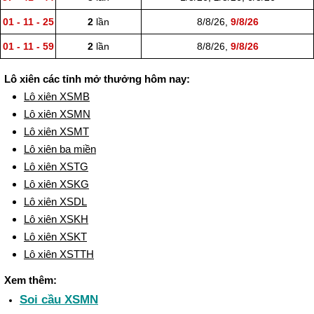
01 - 11 - 25
2
lần
8/8/26
,
9/8/26
01 - 11 - 59
2
lần
8/8/26
,
9/8/26
Lô xiên các tỉnh mở thưởng hôm nay:
Lô xiên XSMB
Lô xiên XSMN
Lô xiên XSMT
Lô xiên ba miền
Lô xiên XSTG
Lô xiên XSKG
Lô xiên XSDL
Lô xiên XSKH
Lô xiên XSKT
Lô xiên XSTTH
Xem thêm:
Soi cầu XSMN