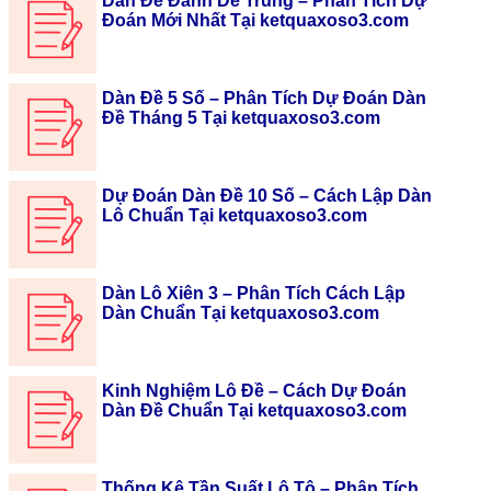
Dàn Đề Đánh Dễ Trúng – Phân Tích Dự
Đoán Mới Nhất Tại ketquaxoso3.com
Dàn Đề 5 Số – Phân Tích Dự Đoán Dàn
Đề Tháng 5 Tại ketquaxoso3.com
Dự Đoán Dàn Đề 10 Số – Cách Lập Dàn
Lô Chuẩn Tại ketquaxoso3.com
Dàn Lô Xiên 3 – Phân Tích Cách Lập
Dàn Chuẩn Tại ketquaxoso3.com
Kinh Nghiệm Lô Đề – Cách Dự Đoán
Dàn Đề Chuẩn Tại ketquaxoso3.com
Thống Kê Tần Suất Lô Tô – Phân Tích