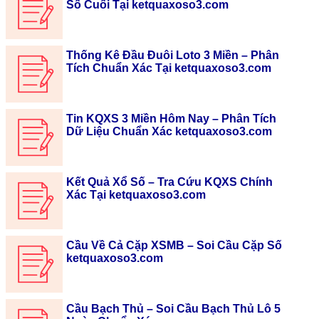
Số Cuối Tại ketquaxoso3.com
Thống Kê Đầu Đuôi Loto 3 Miền – Phân
Tích Chuẩn Xác Tại ketquaxoso3.com
Tin KQXS 3 Miền Hôm Nay – Phân Tích
Dữ Liệu Chuẩn Xác ketquaxoso3.com
Kết Quả Xổ Số – Tra Cứu KQXS Chính
Xác Tại ketquaxoso3.com
Cầu Về Cả Cặp XSMB – Soi Cầu Cặp Số
ketquaxoso3.com
Cầu Bạch Thủ – Soi Cầu Bạch Thủ Lô 5