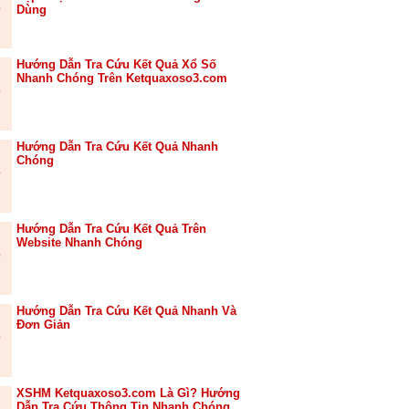
Dùng
Hướng Dẫn Tra Cứu Kết Quả Xổ Số
Nhanh Chóng Trên Ketquaxoso3.com
Hướng Dẫn Tra Cứu Kết Quả Nhanh
Chóng
Hướng Dẫn Tra Cứu Kết Quả Trên
Website Nhanh Chóng
Hướng Dẫn Tra Cứu Kết Quả Nhanh Và
Đơn Giản
XSHM Ketquaxoso3.com Là Gì? Hướng
Dẫn Tra Cứu Thông Tin Nhanh Chóng