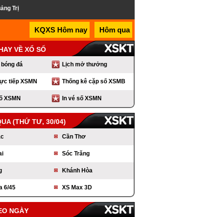
ảng Trị
KQXS Hôm nay
Hôm qua
 HAY VỀ XỔ SỐ
 bóng đá
Lịch mở thưởng
rực tiếp XSMN
Thống kê cặp số XSMB
số XSMN
In vé số XSMN
QUA
(THỨ TƯ, 30/04)
ắc
Cần Thơ
ai
Sóc Trăng
g
Khánh Hòa
 6/45
XS Max 3D
EO NGÀY