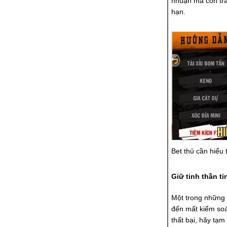
nhuận mà còn trá
hạn.
Bet thủ cần hiểu 
Giữ tinh thần t
Một trong những 
đến mất kiểm soá
thất bại, hãy tạm