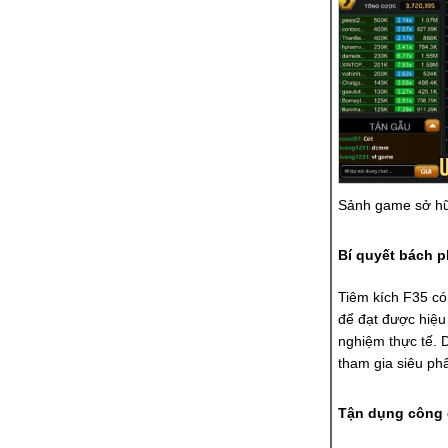
Sảnh game sở hữ
Bí quyết bách p
Tiêm kích F35 có 
để đạt được hiệu
nghiệm thực tế. D
tham gia siêu ph
Tận dụng công 