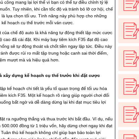
ủ công mang lại lợi thế vì bạn có thể tự điều chỉnh tỷ lệ
muốn. Tuy nhiên, khi cần tốc độ và tránh bỏ lỡ cơ hội, chế
) là lựa chọn tối ưu. Tính năng này phù hợp cho những
n kế hoạch cụ thể trước mỗi ván cược.
t của chế độ auto là khả năng tự động thiết lập mức cược
độ cao đã cài đặt. Khi máy bay tiêm kích F35 đạt độ cao
ống sẽ tự động thoát và chốt tiền ngay lập tức. Điều này
ránh được rủi ro mất tập trung hoặc canh sai thời điểm,
hiệm mượt mà và hiệu quả hơn.
và xây dựng kế hoạch cụ thể trước khi đặt cược
 lập kế hoạch chi tiết là yếu tố quan trọng để tối ưu hóa
tiêm kích F35. Một kế hoạch rõ ràng giúp người chơi đối
huống bất ngờ và dễ dàng dừng lại khi đạt mục tiêu lợi
đặt ra ngưỡng thắng và thua trước khi bắt đầu. Ví dụ, nếu
 500.000 đồng từ 1 triệu vốn, hãy dừng chơi ngay khi đạt
 Tuân thủ kế hoạch không chỉ giúp bạn bảo toàn lợi