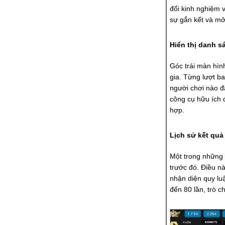
đổi kinh nghiệm 
sự gắn kết và mở
Hiển thị danh s
Góc trái màn hình
gia. Từng lượt b
người chơi nào đ
công cụ hữu ích 
hợp.
Lịch sử kết quả 
Một trong những 
trước đó. Điều n
nhận diện quy luậ
đến 80 lần, trò c