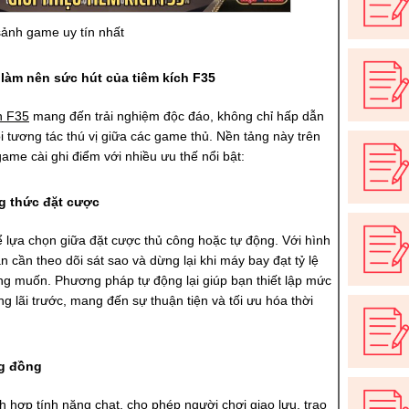
 sảnh game uy tín nhất
làm nên sức hút của tiêm kích F35
h F35
mang đến trải nghiệm độc đáo, không chỉ hấp dẫn
i tương tác thú vị giữa các game thủ. Nền tảng này trên
me cài ghi điểm với nhiều ưu thế nổi bật:
 thức đặt cược
ể lựa chọn giữa đặt cược thủ công hoặc tự động. Với hình
n cần theo dõi sát sao và dừng lại khi máy bay đạt tỷ lệ
 muốn. Phương pháp tự động lại giúp bạn thiết lập mức
g lãi trước, mang đến sự thuận tiện và tối ưu hóa thời
g đồng
h hợp tính năng chat, cho phép người chơi giao lưu, trao