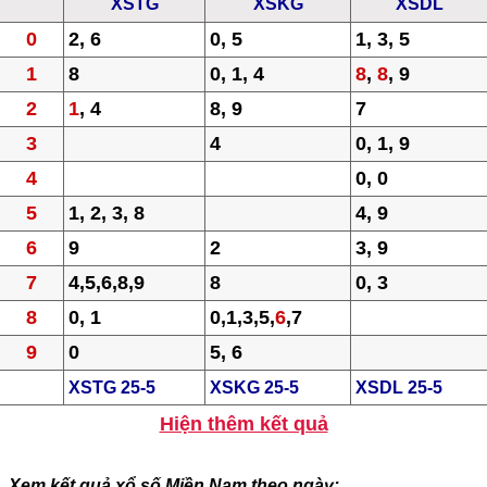
XSTG
XSKG
XSDL
0
2, 6
0, 5
1, 3, 5
1
8
0, 1, 4
8
,
8
, 9
2
1
, 4
8, 9
7
3
4
0, 1, 9
4
0, 0
5
1, 2, 3, 8
4, 9
6
9
2
3, 9
7
4,5,6,8,9
8
0, 3
8
0, 1
0,1,3,5,
6
,7
9
0
5, 6
XSTG 25-5
XSKG 25-5
XSDL 25-5
Hiện thêm kết quả
Xem kết quả xổ số Miền Nam theo ngày: