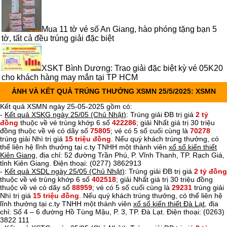
Mua 11 tờ vé số An Giang, hào phóng tặng bạn 5
tờ, tất cả đều trúng giải đặc biệt
XSKT Bình Dương: Trao giải đặc biệt kỳ vé 05K20
cho khách hàng may mắn tại TP HCM
ẢNH VÀ KẾT QUẢ TRÚNG THƯỞNG XSMN 25/5/2025: XSMN
Kết quả XSMN ngày 25-05-2025 gồm có:
-
Kết quả XSKG ngày 25/05 (Chủ Nhật)
: Trúng giải ĐB trị giá
2 tỷ
đồng
thuộc về vé trùng khớp 6 số
422286
; giải Nhất giá trị 30 triệu
đồng thuộc về vé có dãy số
75805
; vé có 5 số cuối cùng là
70278
trúng giải Nhì trị giá
15 triệu đồng
. Nếu quý khách trúng thưởng, có
thể liên hệ lĩnh thưởng tại c.ty TNHH một thành viên
xổ số kiến thiết
Kiên Giang
, địa chỉ: 52 đường Trần Phú, P. Vĩnh Thanh, TP. Rạch Giá,
tỉnh Kiên Giang. Điện thoại: (0277) 3862913
-
Kết quả XSDL ngày 25/05 (Chủ Nhật)
: Trúng giải ĐB trị giá
2 tỷ đồng
thuộc về vé trùng khớp 6 số
402518
; giải Nhất giá trị 30 triệu đồng
thuộc về vé có dãy số
88959
; vé có 5 số cuối cùng là
29231
trúng giải
Nhì trị giá
15 triệu đồng
. Nếu quý khách trúng thưởng, có thể liên hệ
lĩnh thưởng tại c.ty TNHH một thành viên
xổ số kiến thiết Đà Lạt
, địa
chỉ: Số 4 – 6 đường Hồ Tùng Mậu, P. 3, TP. Đà Lạt. Điện thoại: (0263)
3822 111