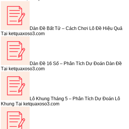
Dàn Đề Bất Tử – Cách Chơi Lô Đề Hiệu Quả
Tại ketquaxoso3.com
Dàn Đề 16 Số – Phân Tích Dự Đoán Dàn Đề
Tại ketquaxoso3.com
Lô Khung Tháng 5 – Phân Tích Dự Đoán Lô
Khung Tại ketquaxoso3.com