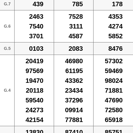
439
785
178
G.7
2463
7528
4353
7540
3111
4274
G.6
3701
4587
5852
0103
2083
8476
G.5
20419
46980
57302
97569
61195
59469
19470
43362
98024
20118
23434
71881
G.4
59540
37296
47690
24273
09914
72580
42154
77881
65918
13830
87410
85751