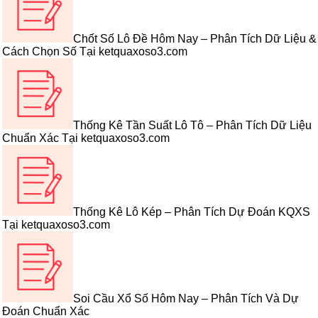
Chốt Số Lô Đề Hôm Nay – Phân Tích Dữ Liệu &
Cách Chọn Số Tại ketquaxoso3.com
Thống Kê Tần Suất Lô Tô – Phân Tích Dữ Liệu
Chuẩn Xác Tại ketquaxoso3.com
Thống Kê Lô Kép – Phân Tích Dự Đoán KQXS
Tại ketquaxoso3.com
Soi Cầu Xổ Số Hôm Nay – Phân Tích Và Dự
Đoán Chuẩn Xác