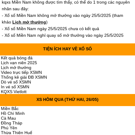
kqxs Miền Nam không được tìm thấy, có thể do 1 trong các nguyên
nhân sau đây:
- Xổ số Miền Nam không mở thưởng vào ngày 25/5/2025 (tham
khảo
Lịch mở thưởng
)
- Xổ số Miền Nam ngày 25/5/2025 chưa có kết quả
- Xổ số Miền Nam nghỉ quay số mở thưởng vào ngày 25/5/2025
TIỆN ÍCH HAY VỀ XỔ SỐ
Kết quả bóng đá
Lịch vạn niên 2025
Lịch mở thưởng
Video trực tiếp XSMN
Thống kê giải ĐB XSMN
Dò vé số XSMN
In vé số XSMN
KQXS Vietlott
XS HÔM QUA
(THỨ HAI, 26/05)
Miền Bắc
Hồ Chí Minh
Cà Mau
Đồng Tháp
Phú Yên
Thừa Thiên Huế