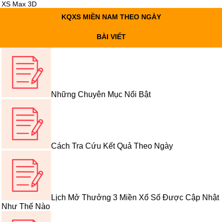
XS Max 3D
KQXS MIỀN NAM THEO NGÀY
BÀI VIẾT
Những Chuyên Mục Nổi Bật
Cách Tra Cứu Kết Quả Theo Ngày
Lịch Mở Thưởng 3 Miền Xổ Số Được Cập Nhật
Như Thế Nào