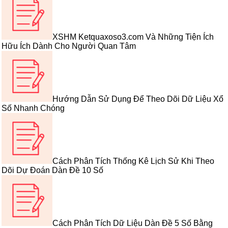
XSHM Ketquaxoso3.com Và Những Tiện Ích
Hữu Ích Dành Cho Người Quan Tâm
Hướng Dẫn Sử Dụng Để Theo Dõi Dữ Liệu Xổ
Số Nhanh Chóng
Cách Phân Tích Thống Kê Lịch Sử Khi Theo
Dõi Dự Đoán Dàn Đề 10 Số
Cách Phân Tích Dữ Liệu Dàn Đề 5 Số Bằng