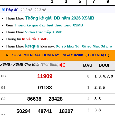
1
3
5
7
9
Đầy đủ
2 số
3 số
Thống kê giải ĐB năm 2026 XSMB
Tham khảo
Xem
Thống kê giải đặc biệt theo tổng XSMB
Tham khảo
Video trực tiếp XSMB
Thông tin
In vé dò XSMB
ketqua
Tham khảo
hôm nay:
Xổ số Max 3d
;
Xổ số Max 3d pro
6.
XỔ SỐ MIỀN BẮC HÔM NAY
NGÀY 02/08
(
CHỦ NHẬT
)
XSMB
>
XSMB Chủ Nhật
(Thái Bình)
ĐẦU
ĐUÔI
11909
0
1, 3, 4, 7, 9
ĐB
01183
2, 3, 5
1
G1
86638 28428
3, 8
2
G2
3
3, 8
50294 48741 18207