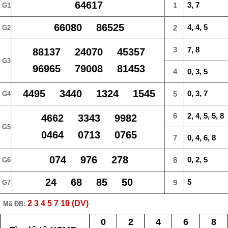
64617
3, 7
1
G1
66080 86525
4, 4, 5
2
G2
3
7, 8
88137 24070 45357
G3
96965 79008 81453
4
0, 3, 5
4495 3440 1324 1545
0, 3, 7
5
G4
6
2, 4, 5, 5, 8
4662 3343 9982
G5
0464 0713 0765
7
0, 4, 6, 8
074 976 278
0, 2, 5
8
G6
24 68 85 50
5
9
G7
2 3 4 5 7 10 (DV)
Mã ĐB:
0
2
4
6
8