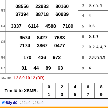
3
6, 7, 9, 9
08556 22983 80160
G3
37394 88718 60939
4
4
3337 6114 4588 7189
0, 6
5
G4
6
0, 3, 7
9574 8427 7683
G5
7174 3867 0477
7
0, 2, 4, 4, 7
170 436 972
3,3,8,9,9,9
8
G6
01 44 89 63
4
9
G7
1 2 8 9 10 12 (DR)
Mã ĐB:
0
2
4
6
8
Tìm lô tô XSMB:
1
3
5
7
9
Đầy đủ
2 số
3 số