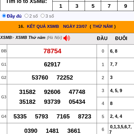
Tìm lô tô XSMB:
1
3
5
7
9
Đầy đủ
2 số
3 số
16.
KẾT QUẢ XSMB
NGÀY 23/07
(
THỨ NĂM
)
XSMB
>
XSMB Thứ năm
(Hà Nội)
ĐẦU
ĐUÔI
78754
0
6, 8
ĐB
62917
7, 7
1
G1
53760 72252
3
2
G2
3
4, 5, 9
31582 92606 47748
G3
35182 93739 05434
4
8
5335 5793 7165 8723
2, 4, 4
5
G4
0,1,3,5,6,7,
6
0390 1481 3661
7