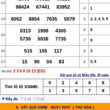
G3
98424 67441 83952
4
1
6052 8854 7635 5079
2, 2, 4, 5, 9
5
G4
6
8
0313 1998 4305
G5
5739 5938 7735
7
9
515 155 117
3
8
G6
15 90 04 83
0, 8
9
G7
2 3 6 8 10 13 (ED)
Mã ĐB:
Kết quả xổ số Miền Bắc 30 ngày
0
2
4
6
8
Tìm lô tô XSMB:
1
3
5
7
9
Đầy đủ
2 số
3 số
9.
KẾT QUẢ XSMB
NGÀY 30/07
(
THỨ NĂM
)