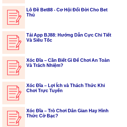
Lô Đề Bet88 - Cơ Hội Đổi Đời Cho Bet
Thủ
Tải App BJ88: Hướng Dẫn Cực Chi Tiết
Và Siêu Tốc
Xóc Đĩa – Cần Biết Gì Để Chơi An Toàn
Và Trách Nhiệm?
Xóc Đĩa – Lợi Ích và Thách Thức Khi
Chơi Trực Tuyến
Xóc Đĩa – Trò Chơi Dân Gian Hay Hình
Thức Cờ Bạc?