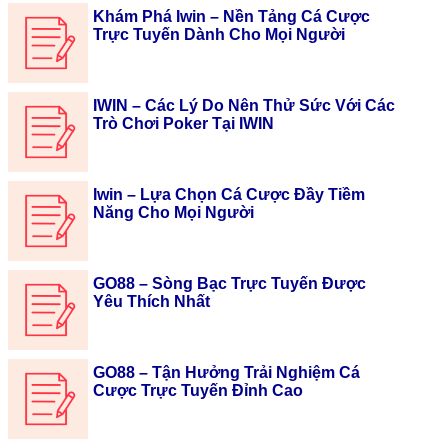
Khám Phá Iwin – Nền Tảng Cá Cược
Trực Tuyến Dành Cho Mọi Người
IWIN – Các Lý Do Nên Thử Sức Với Các
Trò Chơi Poker Tại IWIN
Iwin – Lựa Chọn Cá Cược Đầy Tiềm
Năng Cho Mọi Người
GO88 – Sòng Bạc Trực Tuyến Được
Yêu Thích Nhất
GO88 – Tận Hưởng Trải Nghiệm Cá
Cược Trực Tuyến Đỉnh Cao