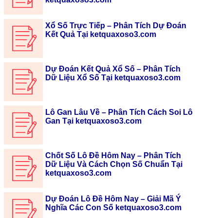
Xổ Số Trực Tiếp – Phân Tích Dự Đoán
Kết Quả Tại ketquaxoso3.com
Dự Đoán Kết Quả Xổ Số – Phân Tích
Dữ Liệu Xổ Số Tại ketquaxoso3.com
Lô Gan Lâu Về – Phân Tích Cách Soi Lô
Gan Tại ketquaxoso3.com
Chốt Số Lô Đề Hôm Nay – Phân Tích
Dữ Liệu Và Cách Chọn Số Chuẩn Tại
ketquaxoso3.com
Dự Đoán Lô Đề Hôm Nay – Giải Mã Ý
Nghĩa Các Con Số ketquaxoso3.com