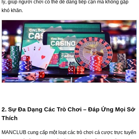
lý, giúp người chơi có thể dễ dàng tiếp cận mà không gặp
khó khăn.
2. Sự Đa Dạng Các Trò Chơi – Đáp Ứng Mọi Sở
Thích
MANCLUB cung cấp một loạt các trò chơi cá cược trực tuyến