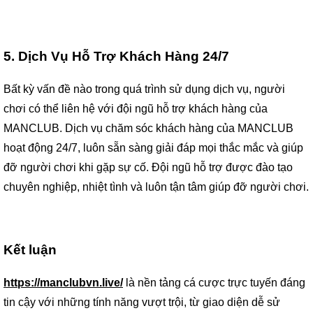
5. Dịch Vụ Hỗ Trợ Khách Hàng 24/7
Bất kỳ vấn đề nào trong quá trình sử dụng dịch vụ, người
chơi có thể liên hệ với đội ngũ hỗ trợ khách hàng của
MANCLUB. Dịch vụ chăm sóc khách hàng của MANCLUB
hoạt động 24/7, luôn sẵn sàng giải đáp mọi thắc mắc và giúp
đỡ người chơi khi gặp sự cố. Đội ngũ hỗ trợ được đào tạo
chuyên nghiệp, nhiệt tình và luôn tận tâm giúp đỡ người chơi.
Kết luận
https://manclubvn.live/
là nền tảng cá cược trực tuyến đáng
tin cậy với những tính năng vượt trội, từ giao diện dễ sử