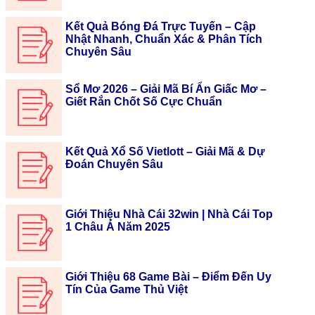
Kết Quả Bóng Đá Trực Tuyến – Cập
Nhật Nhanh, Chuẩn Xác & Phân Tích
Chuyên Sâu
Sổ Mơ 2026 – Giải Mã Bí Ẩn Giấc Mơ –
Giết Rắn Chốt Số Cực Chuẩn
Kết Quả Xổ Số Vietlott – Giải Mã & Dự
Đoán Chuyên Sâu
Giới Thiệu Nhà Cái 32win | Nhà Cái Top
1 Châu Á Năm 2025
Giới Thiệu 68 Game Bài – Điểm Đến Uy
Tín Của Game Thủ Việt