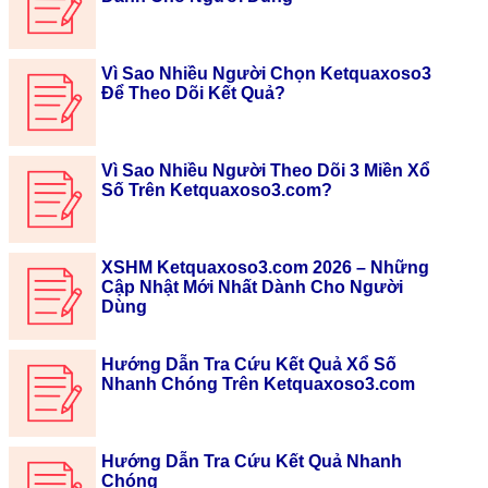
Vì Sao Nhiều Người Chọn Ketquaxoso3
Để Theo Dõi Kết Quả?
Vì Sao Nhiều Người Theo Dõi 3 Miền Xổ
Số Trên Ketquaxoso3.com?
XSHM Ketquaxoso3.com 2026 – Những
Cập Nhật Mới Nhất Dành Cho Người
Dùng
Hướng Dẫn Tra Cứu Kết Quả Xổ Số
Nhanh Chóng Trên Ketquaxoso3.com
Hướng Dẫn Tra Cứu Kết Quả Nhanh
Chóng