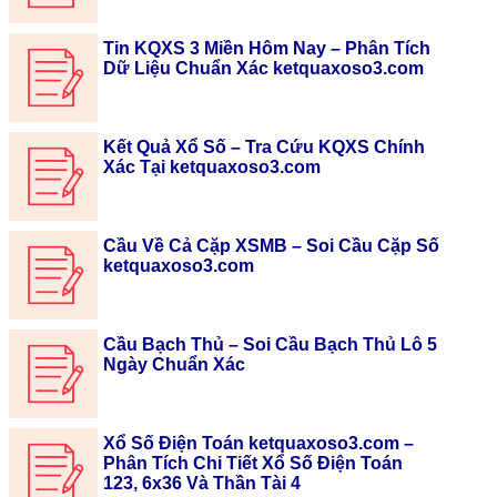
Tin KQXS 3 Miền Hôm Nay – Phân Tích
Dữ Liệu Chuẩn Xác ketquaxoso3.com
Kết Quả Xổ Số – Tra Cứu KQXS Chính
Xác Tại ketquaxoso3.com
Cầu Về Cả Cặp XSMB – Soi Cầu Cặp Số
ketquaxoso3.com
Cầu Bạch Thủ – Soi Cầu Bạch Thủ Lô 5
Ngày Chuẩn Xác
Xổ Số Điện Toán ketquaxoso3.com –
Phân Tích Chi Tiết Xổ Số Điện Toán
123, 6x36 Và Thần Tài 4