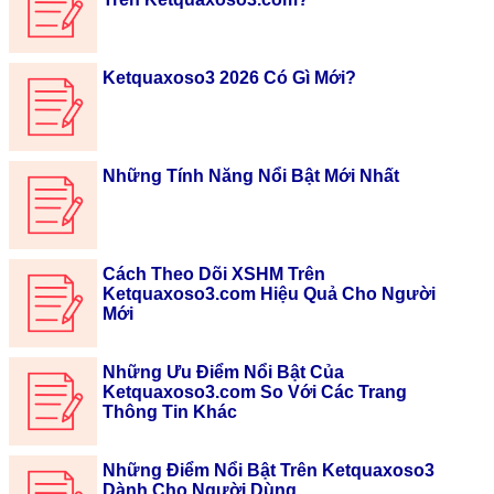
Ketquaxoso3 2026 Có Gì Mới?
Những Tính Năng Nổi Bật Mới Nhất
Cách Theo Dõi XSHM Trên
Ketquaxoso3.com Hiệu Quả Cho Người
Mới
Những Ưu Điểm Nổi Bật Của
Ketquaxoso3.com So Với Các Trang
Thông Tin Khác
Những Điểm Nổi Bật Trên Ketquaxoso3
Dành Cho Người Dùng