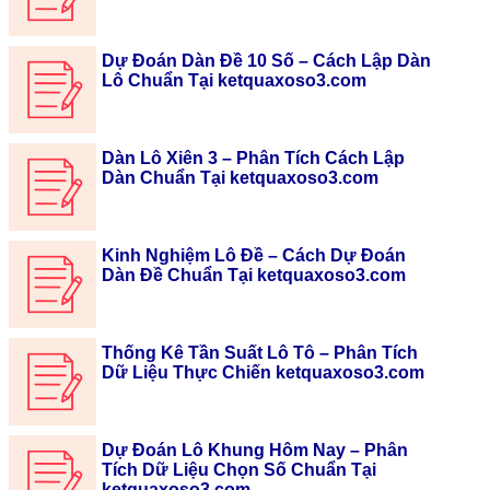
Dự Đoán Dàn Đề 10 Số – Cách Lập Dàn
Lô Chuẩn Tại ketquaxoso3.com
Dàn Lô Xiên 3 – Phân Tích Cách Lập
Dàn Chuẩn Tại ketquaxoso3.com
Kinh Nghiệm Lô Đề – Cách Dự Đoán
Dàn Đề Chuẩn Tại ketquaxoso3.com
Thống Kê Tần Suất Lô Tô – Phân Tích
Dữ Liệu Thực Chiến ketquaxoso3.com
Dự Đoán Lô Khung Hôm Nay – Phân
Tích Dữ Liệu Chọn Số Chuẩn Tại
ketquaxoso3.com