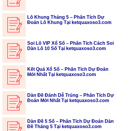
Lô Khung Tháng 5 – Phân Tích Dự
Đoán Lô Khung Tại ketquaxoso3.com
Soi Lô VIP Xổ Số – Phân Tích Cách Soi
Dàn Lô 10 Số Tại ketquaxoso3.com
Kết Quả Xổ Số – Phân Tích Dự Đoán
Mới Nhất Tại ketquaxoso3.com
Dàn Đề Đánh Dễ Trúng – Phân Tích Dự
Đoán Mới Nhất Tại ketquaxoso3.com
Dàn Đề 5 Số – Phân Tích Dự Đoán Dàn
Đề Tháng 5 Tại ketquaxoso3.com