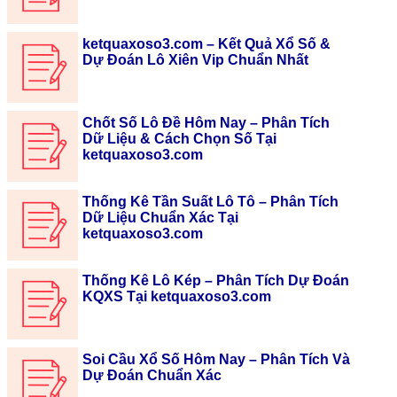
ketquaxoso3.com – Kết Quả Xổ Số &
Dự Đoán Lô Xiên Vip Chuẩn Nhất
Chốt Số Lô Đề Hôm Nay – Phân Tích
Dữ Liệu & Cách Chọn Số Tại
ketquaxoso3.com
Thống Kê Tần Suất Lô Tô – Phân Tích
Dữ Liệu Chuẩn Xác Tại
ketquaxoso3.com
Thống Kê Lô Kép – Phân Tích Dự Đoán
KQXS Tại ketquaxoso3.com
Soi Cầu Xổ Số Hôm Nay – Phân Tích Và
Dự Đoán Chuẩn Xác