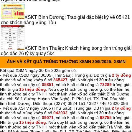
XSKT Bình Dương: Trao giải đặc biệt kỳ vé 05K21
cho khách hàng Vũng Tàu
XSKT Binh Thuận: Khách hàng trong tỉnh trúng giải
độc đắc 26 tỷ kỳ quay 5k4
ẢNH VÀ KẾT QUẢ TRÚNG THƯỞNG XSMN 30/5/2025: XSMN
Kết quả XSMN ngày 30-05-2025 gồm có:
-
Kết quả XSBD ngày 30/05 (Thứ Sáu)
: Trúng giải ĐB trị giá
2 tỷ đồng
thuộc về vé trùng khớp 6 số
365427
; giải Nhất giá trị 30 triệu đồng
thuộc về vé có dãy số
05851
; vé có 5 số cuối cùng là
73289
trúng giải
Nhì trị giá
15 triệu đồng
. Nếu quý khách trúng thưởng, có thể liên hệ
lĩnh thưởng tại c.ty TNHH một thành viên
xổ số kiến thiết Bình Dương
,
địa chỉ: Số 1 đường Huỳnh Văn Nghệ, P. Phú Lợi- TX. Thủ Dầu Một,
tỉnh Bình Dương. Điện thoại: (0274) 3824 151 / 3827 446 / 3820 086
-
Kết quả XSTV ngày 30/05 (Thứ Sáu)
: Trúng giải ĐB trị giá
2 tỷ đồng
thuộc về vé trùng khớp 6 số
042032
; giải Nhất giá trị 30 triệu đồng
thuộc về vé có dãy số
09071
; vé có 5 số cuối cùng là
98755
trúng giải
Nhì trị giá
15 triệu đồng
. Nếu quý khách trúng thưởng, có thể liên hệ
lĩnh thưởng tại c.ty TNHH một thành viên
xổ số kiến thiết Trà Vinh
, địa
chỉ: 54A đường Phạm Ngũ Lão, P. 1, TP. Trà Vinh, Trà Vinh. Điện thoại: