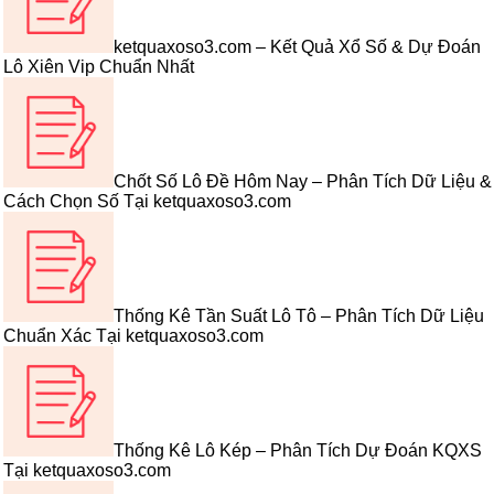
ketquaxoso3.com – Kết Quả Xổ Số & Dự Đoán
Lô Xiên Vip Chuẩn Nhất
Chốt Số Lô Đề Hôm Nay – Phân Tích Dữ Liệu &
Cách Chọn Số Tại ketquaxoso3.com
Thống Kê Tần Suất Lô Tô – Phân Tích Dữ Liệu
Chuẩn Xác Tại ketquaxoso3.com
Thống Kê Lô Kép – Phân Tích Dự Đoán KQXS
Tại ketquaxoso3.com