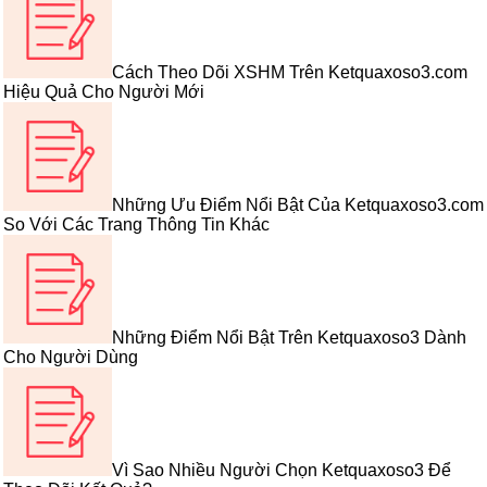
Cách Theo Dõi XSHM Trên Ketquaxoso3.com
Hiệu Quả Cho Người Mới
Những Ưu Điểm Nổi Bật Của Ketquaxoso3.com
So Với Các Trang Thông Tin Khác
Những Điểm Nổi Bật Trên Ketquaxoso3 Dành
Cho Người Dùng
Vì Sao Nhiều Người Chọn Ketquaxoso3 Để