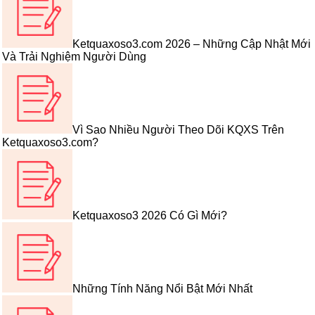
Ketquaxoso3.com 2026 – Những Cập Nhật Mới
Và Trải Nghiệm Người Dùng
Vì Sao Nhiều Người Theo Dõi KQXS Trên
Ketquaxoso3.com?
Ketquaxoso3 2026 Có Gì Mới?
Những Tính Năng Nổi Bật Mới Nhất