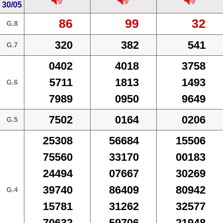
30/05
86
99
32
G.8
320
382
541
G.7
0402
4018
3758
5711
1813
1493
G.6
7989
0950
9649
7502
0164
0206
G.5
25308
56684
15506
75560
33170
00183
24494
07667
30269
39740
86409
80942
G.4
15781
31262
32577
70632
59706
21948