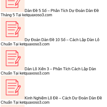
Dàn Đề 5 Số – Phân Tích Dự Đoán Dàn Đề
Tháng 5 Tại ketquaxoso3.com
Dự Đoán Dàn Đề 10 Số – Cách Lập Dàn Lô
Chuẩn Tại ketquaxoso3.com
Dàn Lô Xiên 3 – Phân Tích Cách Lập Dàn
Chuẩn Tại ketquaxoso3.com
Kinh Nghiệm Lô Đề – Cách Dự Đoán Dàn Đề
Chuẩn Tại ketquaxoso3.com