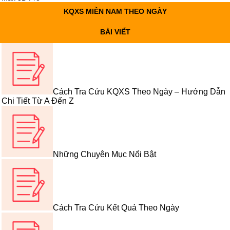
KQXS MIỀN NAM THEO NGÀY
BÀI VIẾT
Cách Tra Cứu KQXS Theo Ngày – Hướng Dẫn
Chi Tiết Từ A Đến Z
Những Chuyên Mục Nổi Bật
Cách Tra Cứu Kết Quả Theo Ngày