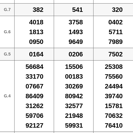
382
541
320
G.7
4018
3758
0402
1813
1493
5711
G.6
0950
9649
7989
0164
0206
7502
G.5
56684
15506
25308
33170
00183
75560
07667
30269
24494
86409
80942
39740
G.4
31262
32577
15781
59706
21948
70632
92127
59931
76410