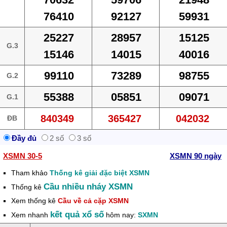
76410
92127
59931
25227
28957
15125
G.3
15146
14015
40016
99110
73289
98755
G.2
55388
05851
09071
G.1
840349
365427
042032
ĐB
Đầy đủ
2 số
3 số
XSMN 30-5
XSMN 90 ngày
Tham khảo
Thống kê giải đặc biệt XSMN
Cầu nhiều nháy XSMN
Thống kê
Xem thống kê
Cầu về cả cặp XSMN
kết quả xổ số
Xem nhanh
hôm nay:
SXMN