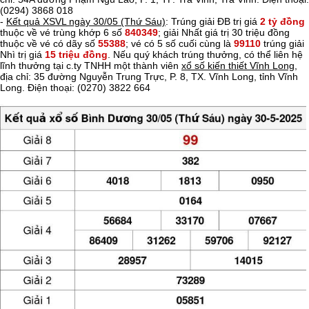
(0294) 3868 018
-
Kết quả XSVL ngày 30/05 (Thứ Sáu)
: Trúng giải ĐB trị giá
2 tỷ đồng
thuộc về vé trùng khớp 6 số
840349
; giải Nhất giá trị 30 triệu đồng
thuộc về vé có dãy số
55388
; vé có 5 số cuối cùng là
99110
trúng giải
Nhì trị giá
15 triệu đồng
. Nếu quý khách trúng thưởng, có thể liên hệ
lĩnh thưởng tại c.ty TNHH một thành viên
xổ số kiến thiết Vĩnh Long
,
địa chỉ: 35 đường Nguyễn Trung Trực, P. 8, TX. Vĩnh Long, tỉnh Vĩnh
Long. Điện thoại: (0270) 3822 664