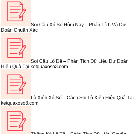
Soi Cầu Xổ Số Hôm Nay – Phân Tích Và Dự
Đoán Chuẩn Xác
Soi Cầu Lô Đề – Phân Tích Dữ Liệu Dự Đoán
Hiệu Quả Tại ketquaxoso3.com
Lô Xiên Xổ Số – Cách Soi Lô Xiên Hiệu Quả Tại
ketquaxoso3.com