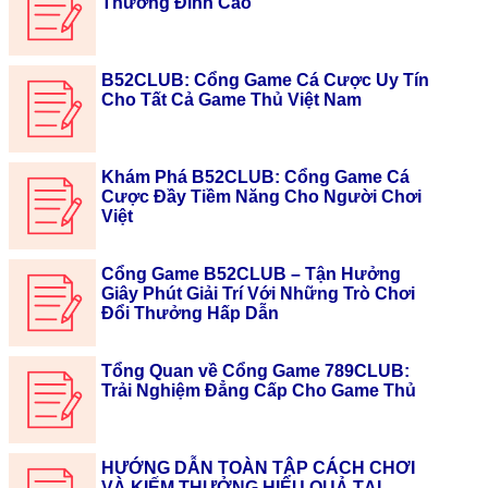
Thưởng Đỉnh Cao
B52CLUB: Cổng Game Cá Cược Uy Tín
Cho Tất Cả Game Thủ Việt Nam
Khám Phá B52CLUB: Cổng Game Cá
Cược Đầy Tiềm Năng Cho Người Chơi
Việt
Cổng Game B52CLUB – Tận Hưởng
Giây Phút Giải Trí Với Những Trò Chơi
Đổi Thưởng Hấp Dẫn
Tổng Quan về Cổng Game 789CLUB:
Trải Nghiệm Đẳng Cấp Cho Game Thủ
HƯỚNG DẪN TOÀN TẬP CÁCH CHƠI
VÀ KIẾM THƯỞNG HIỆU QUẢ TẠI