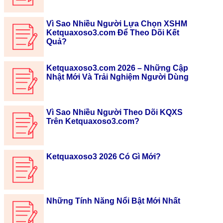
Vì Sao Nhiều Người Lựa Chọn XSHM
Ketquaxoso3.com Để Theo Dõi Kết
Quả?
Ketquaxoso3.com 2026 – Những Cập
Nhật Mới Và Trải Nghiệm Người Dùng
Vì Sao Nhiều Người Theo Dõi KQXS
Trên Ketquaxoso3.com?
Ketquaxoso3 2026 Có Gì Mới?
Những Tính Năng Nổi Bật Mới Nhất