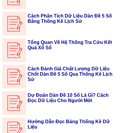
Cách Phân Tích Dữ Liệu Dàn Đề 5 Số
Bằng Thống Kê Lịch Sử
Tổng Quan Về Hệ Thống Tra Cứu Kết
Quả Xổ Số
Cách Đánh Giá Chất Lượng Dữ Liệu
Chốt Dàn Đề 5 Số Qua Thống Kê Lịch
Sử
Dự Đoán Dàn Đề 10 Số Là Gì? Cách
Đọc Dữ Liệu Cho Người Mới
Hướng Dẫn Đọc Bảng Thống Kê Dữ
Liệu