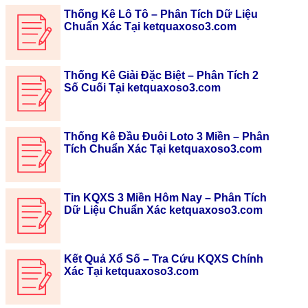
Thống Kê Lô Tô – Phân Tích Dữ Liệu
Chuẩn Xác Tại ketquaxoso3.com
Thống Kê Giải Đặc Biệt – Phân Tích 2
Số Cuối Tại ketquaxoso3.com
Thống Kê Đầu Đuôi Loto 3 Miền – Phân
Tích Chuẩn Xác Tại ketquaxoso3.com
Tin KQXS 3 Miền Hôm Nay – Phân Tích
Dữ Liệu Chuẩn Xác ketquaxoso3.com
Kết Quả Xổ Số – Tra Cứu KQXS Chính
Xác Tại ketquaxoso3.com