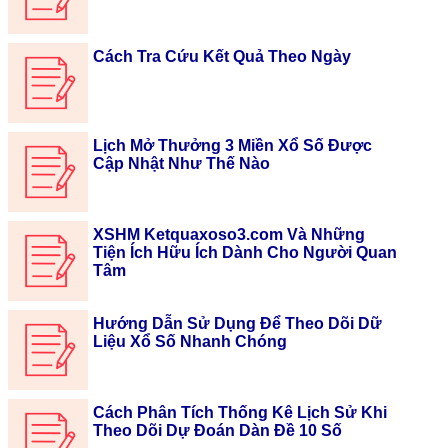
Cách Tra Cứu Kết Quả Theo Ngày
Lịch Mở Thưởng 3 Miền Xổ Số Được
Cập Nhật Như Thế Nào
XSHM Ketquaxoso3.com Và Những
Tiện Ích Hữu Ích Dành Cho Người Quan
Tâm
Hướng Dẫn Sử Dụng Để Theo Dõi Dữ
Liệu Xổ Số Nhanh Chóng
Cách Phân Tích Thống Kê Lịch Sử Khi
Theo Dõi Dự Đoán Dàn Đề 10 Số