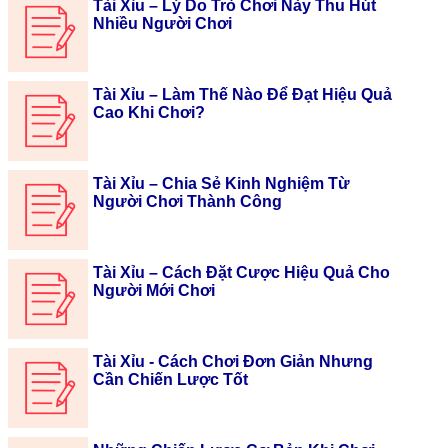
Tài Xỉu – Lý Do Trò Chơi Này Thu Hút
Nhiều Người Chơi
Tài Xỉu – Làm Thế Nào Để Đạt Hiệu Quả
Cao Khi Chơi?
Tài Xỉu – Chia Sẻ Kinh Nghiệm Từ
Người Chơi Thành Công
Tài Xỉu – Cách Đặt Cược Hiệu Quả Cho
Người Mới Chơi
Tài Xỉu - Cách Chơi Đơn Giản Nhưng
Cần Chiến Lược Tốt