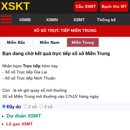
XSKT
Cầu XSMT
Bạch thủ MT
XSMB
XSMN
XSMT
Thống kê
XỔ SỐ TRỰC TIẾP MIỀN TRUNG
Miền Bắc
Miền Nam
Miền Trung
Bạn đang chờ kết quả trực tiếp xổ số Miền Trung
Nhận kqxs
Trực tiếp
hôm nay:
- Xổ số Trực tiếp Gia Lai
- Xổ số Trực tiếp Ninh Thuận
Còn
là tới giờ quay số mở thưởng
Xổ số Miền Trung mở thưởng vào 17h15' hàng ngày
Đầy đủ
2 số
3 số
Dự đoán XSMT
Lô gan XSMT