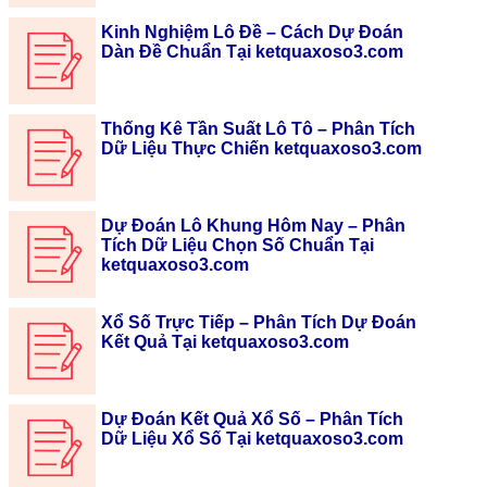
Kinh Nghiệm Lô Đề – Cách Dự Đoán
Dàn Đề Chuẩn Tại ketquaxoso3.com
Thống Kê Tần Suất Lô Tô – Phân Tích
Dữ Liệu Thực Chiến ketquaxoso3.com
Dự Đoán Lô Khung Hôm Nay – Phân
Tích Dữ Liệu Chọn Số Chuẩn Tại
ketquaxoso3.com
Xổ Số Trực Tiếp – Phân Tích Dự Đoán
Kết Quả Tại ketquaxoso3.com
Dự Đoán Kết Quả Xổ Số – Phân Tích
Dữ Liệu Xổ Số Tại ketquaxoso3.com