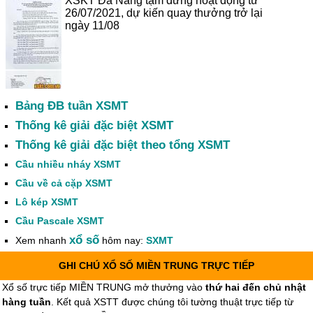
XSKT Đà Nẵng tạm dừng hoạt động từ
26/07/2021, dự kiến quay thưởng trở lại
ngày 11/08
Bảng ĐB tuần XSMT
Thống kê giải đặc biệt XSMT
Thống kê giải đặc biệt theo tổng XSMT
Cầu nhiều nháy XSMT
Cầu về cả cặp XSMT
Lô kép XSMT
Cầu Pascale XSMT
xổ số
Xem nhanh
hôm nay:
SXMT
GHI CHÚ XỔ SỐ MIỀN TRUNG TRỰC TIẾP
Xổ số trực tiếp MIỀN TRUNG mở thưởng vào
thứ hai đến chủ nhật
hàng tuần
. Kết quả XSTT được chúng tôi tường thuật trực tiếp từ