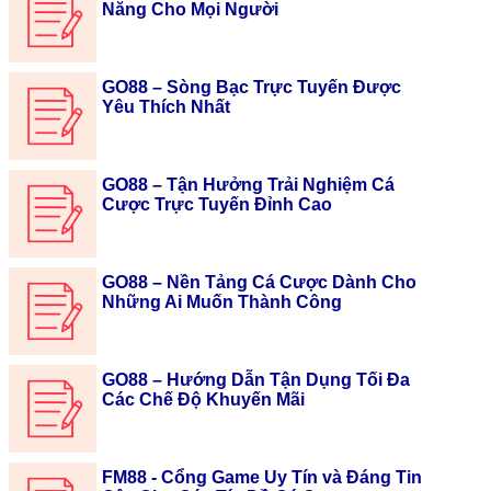
Năng Cho Mọi Người
GO88 – Sòng Bạc Trực Tuyến Được
Yêu Thích Nhất
GO88 – Tận Hưởng Trải Nghiệm Cá
Cược Trực Tuyến Đỉnh Cao
GO88 – Nền Tảng Cá Cược Dành Cho
Những Ai Muốn Thành Công
GO88 – Hướng Dẫn Tận Dụng Tối Đa
Các Chế Độ Khuyến Mãi
FM88 - Cổng Game Uy Tín và Đáng Tin