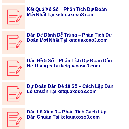
Kết Quả Xổ Số – Phân Tích Dự Đoán
Mới Nhất Tại ketquaxoso3.com
Dàn Đề Đánh Dễ Trúng – Phân Tích Dự
Đoán Mới Nhất Tại ketquaxoso3.com
Dàn Đề 5 Số – Phân Tích Dự Đoán Dàn
Đề Tháng 5 Tại ketquaxoso3.com
Dự Đoán Dàn Đề 10 Số – Cách Lập Dàn
Lô Chuẩn Tại ketquaxoso3.com
Dàn Lô Xiên 3 – Phân Tích Cách Lập
Dàn Chuẩn Tại ketquaxoso3.com