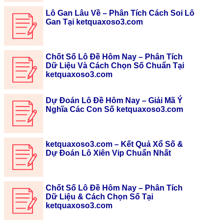
Lô Gan Lâu Về – Phân Tích Cách Soi Lô
Gan Tại ketquaxoso3.com
Chốt Số Lô Đề Hôm Nay – Phân Tích
Dữ Liệu Và Cách Chọn Số Chuẩn Tại
ketquaxoso3.com
Dự Đoán Lô Đề Hôm Nay – Giải Mã Ý
Nghĩa Các Con Số ketquaxoso3.com
ketquaxoso3.com – Kết Quả Xổ Số &
Dự Đoán Lô Xiên Vip Chuẩn Nhất
Chốt Số Lô Đề Hôm Nay – Phân Tích
Dữ Liệu & Cách Chọn Số Tại
ketquaxoso3.com