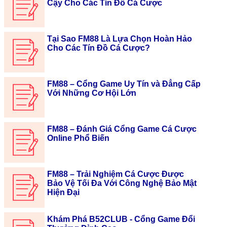
Cậy Cho Các Tín Đồ Cá Cược
Tại Sao FM88 Là Lựa Chọn Hoàn Hảo
Cho Các Tín Đồ Cá Cược?
FM88 – Cổng Game Uy Tín và Đẳng Cấp
Với Những Cơ Hội Lớn
FM88 – Đánh Giá Cổng Game Cá Cược
Online Phổ Biến
FM88 – Trải Nghiệm Cá Cược Được
Bảo Vệ Tối Đa Với Công Nghệ Bảo Mật
Hiện Đại
Khám Phá B52CLUB - Cổng Game Đổi