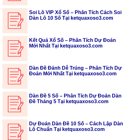
Soi Lô VIP Xổ Số – Phân Tích Cách Soi
Dàn Lô 10 Số Tại ketquaxoso3.com
Kết Quả Xổ Số – Phân Tích Dự Đoán
Mới Nhất Tại ketquaxoso3.com
Dàn Đề Đánh Dễ Trúng – Phân Tích Dự
Đoán Mới Nhất Tại ketquaxoso3.com
Dàn Đề 5 Số – Phân Tích Dự Đoán Dàn
Đề Tháng 5 Tại ketquaxoso3.com
Dự Đoán Dàn Đề 10 Số – Cách Lập Dàn
Lô Chuẩn Tại ketquaxoso3.com