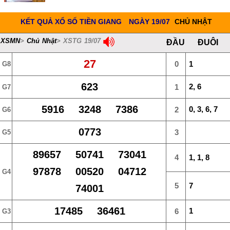
KẾT QUẢ XỔ SỐ TIỀN GIANG
NGÀY 19/07
CHỦ NHẬT
XSMN
>
Chủ Nhật
> XSTG 19/07
ĐẦU
ĐUÔI
27
0
1
G8
623
2, 6
1
G7
5916 3248 7386
0, 3, 6, 7
2
G6
0773
3
G5
89657 50741 73041
4
1, 1, 8
97878 00520 04712
G4
5
7
74001
17485 36461
1
6
G3