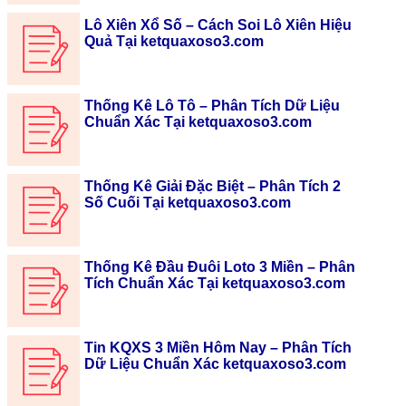
Lô Xiên Xổ Số – Cách Soi Lô Xiên Hiệu
Quả Tại ketquaxoso3.com
Thống Kê Lô Tô – Phân Tích Dữ Liệu
Chuẩn Xác Tại ketquaxoso3.com
Thống Kê Giải Đặc Biệt – Phân Tích 2
Số Cuối Tại ketquaxoso3.com
Thống Kê Đầu Đuôi Loto 3 Miền – Phân
Tích Chuẩn Xác Tại ketquaxoso3.com
Tin KQXS 3 Miền Hôm Nay – Phân Tích
Dữ Liệu Chuẩn Xác ketquaxoso3.com