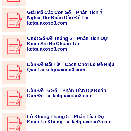
Giải Mã Các Con Số – Phân Tích Ý
Nghĩa, Dự Đoán Dàn Đề Tại
ketquaxoso3.com
Chốt Số Đề Tháng 5 – Phân Tích Dự
Đoán Soi Đề Chuẩn Tại
ketquaxoso3.com
Dàn Đề Bất Tử – Cách Chơi Lô Đề Hiệu
Quả Tại ketquaxoso3.com
Dàn Đề 16 Số – Phân Tích Dự Đoán
Dàn Đề Tại ketquaxoso3.com
Lô Khung Tháng 5 – Phân Tích Dự
Đoán Lô Khung Tại ketquaxoso3.com