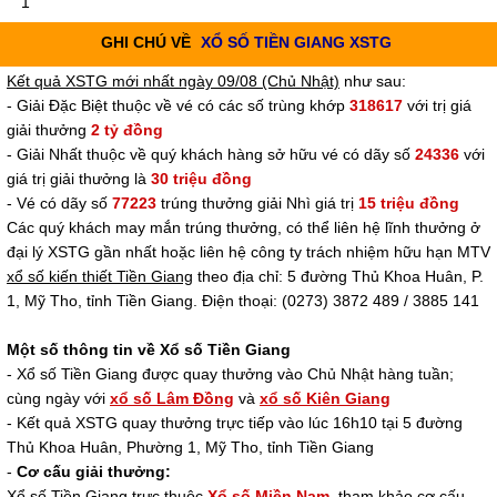
1
GHI CHÚ VỀ
XỔ SỐ TIỀN GIANG XSTG
Kết quả XSTG mới nhất ngày 09/08 (Chủ Nhật)
như sau:
- Giải Đặc Biệt thuộc về vé có các số trùng khớp
318617
với trị giá
giải thưởng
2 tỷ đồng
- Giải Nhất thuộc về quý khách hàng sở hữu vé có dãy số
24336
với
giá trị giải thưởng là
30 triệu đồng
- Vé có dãy số
77223
trúng thưởng giải Nhì giá trị
15 triệu đồng
Các quý khách may mắn trúng thưởng, có thể liên hệ lĩnh thưởng ở
đại lý XSTG gần nhất hoặc liên hệ công ty trách nhiệm hữu hạn MTV
xổ số kiến thiết Tiền Giang
theo địa chỉ: 5 đường Thủ Khoa Huân, P.
1, Mỹ Tho, tỉnh Tiền Giang. Điện thoại: (0273) 3872 489 / 3885 141
Một số thông tin về Xổ số Tiền Giang
- Xổ số Tiền Giang được quay thưởng vào Chủ Nhật hàng tuần;
cùng ngày với
xổ số Lâm Đồng
và
xổ số Kiên Giang
- Kết quả XSTG quay thưởng trực tiếp vào lúc 16h10 tại 5 đường
Thủ Khoa Huân, Phường 1, Mỹ Tho, tỉnh Tiền Giang
-
Cơ cấu giải thưởng:
Xổ số Tiền Giang trực thuộc
Xổ số Miền Nam
, tham khảo cơ cấu