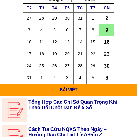
T2
T3
T4
T5
T6
T7
CN
27
28
29
30
31
1
2
3
4
5
6
7
8
9
10
11
12
13
14
15
16
17
18
19
20
21
22
23
24
25
26
27
28
29
30
31
1
2
3
4
5
6
BÀI VIẾT
Tổng Hợp Các Chỉ Số Quan Trọng Khi
Theo Dõi Chốt Dàn Đề 5 Số
Cách Tra Cứu KQXS Theo Ngày –
Hướng Dẫn Chi Tiết Từ A Đến Z