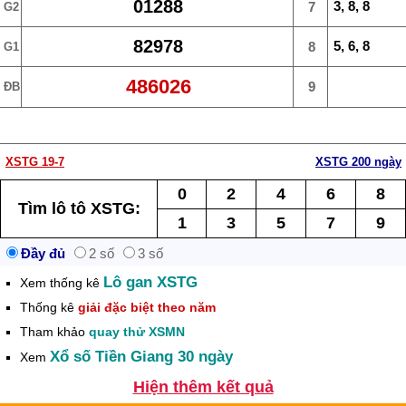
01288
3, 8, 8
7
G2
82978
5, 6, 8
8
G1
486026
9
ĐB
XSTG 19-7
XSTG 200 ngày
0
2
4
6
8
Tìm lô tô XSTG:
1
3
5
7
9
Đầy đủ
2 số
3 số
Lô gan XSTG
Xem thống kê
Thống kê
giải đặc biệt theo năm
Tham khảo
quay thử XSMN
Xổ số Tiền Giang 30 ngày
Xem
Hiện thêm kết quả