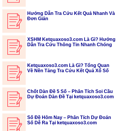
Hướng Dẫn Tra Cứu Kết Quả Nhanh Và
Đơn Giản
XSHM Ketquaxoso3.com Là Gì? Hướng
Dẫn Tra Cứu Thông Tin Nhanh Chóng
Ketquaxoso3.com Là Gì? Tổng Quan
Về Nền Tảng Tra Cứu Kết Quả Xổ Số
Chốt Dàn Đề 5 Số – Phân Tích Soi Cầu
Dự Đoán Dàn Đề Tại ketquaxoso3.com
Số Đề Hôm Nay – Phân Tích Dự Đoán
Số Dễ Ra Tại ketquaxoso3.com