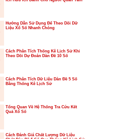
Hướng Dẫn Sử Dụng Để Theo Dõi Dữ
Liệu Xổ Số Nhanh Chóng
Cách Phân Tích Thống Kê Lịch Sử Khi
Theo Dõi Dự Đoán Dàn Đề 10 Số
Cách Phân Tích Dữ Liệu Dàn Đề 5 Số
Bằng Thống Kê Lịch Sử
Tổng Quan Về Hệ Thống Tra Cứu Kết
Quả Xổ Số
Cách Đánh Giá Chất Lượng Dữ Liệu