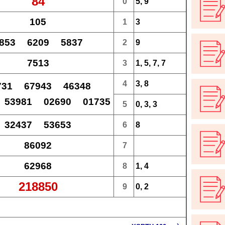
84
0
5, 9
105
1
3
853 6209 5837
2
9
7513
3
1, 5, 7, 7
4
3, 8
731 67943 46348
 53981 02690 01735
5
0, 3, 3
32437 53653
6
8
86092
7
62968
8
1, 4
218850
9
0, 2