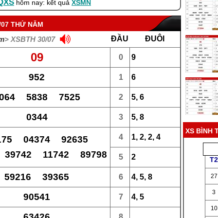
QXS
hôm nay: kết quả
XSMN
/07
THỨ NĂM
ĐẦU
ĐUÔI
m
> XSBTH 30/07
09
0
9
952
1
6
064 5838 7525
2
5, 6
0344
3
5, 8
XS BÌNH
4
1, 2, 2, 4
175 04374 92635
 39742 11742 89798
5
2
T2
59216 39365
6
4, 5, 8
27
3
90541
7
4, 5
10
63426
8