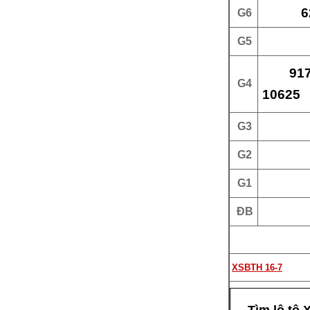
6
G6
G5
91
G4
10625
G3
G2
G1
ĐB
XSBTH 16-7