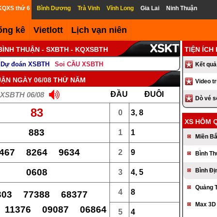
KQXS thứ 6
Bình Dương
Trà Vinh
Vĩnh Long
Gia Lai
Ninh Thuận
ống kê
Vietlott
Lịch vạn niên
BÌNH THUẬN - SXBTH - KQXSBTH
TIỆN ÍCH
Dự đoán XSBTH
Soi CẦU XSBTH
Kết quả
UẬN
NGÀY 06/08
THỨ NĂM
Video t
ĐẦU
ĐUÔI
 XSBTH 06/08
Dò vé 
83
0
3, 8
XS HÔM 
883
1
1
Miền B
467 8264 9634
2
9
Bình Th
0608
Bình Đị
3
4, 5
Quảng T
4
8
303 77388 68377
Max 3D
 11376 09087 06864
5
4