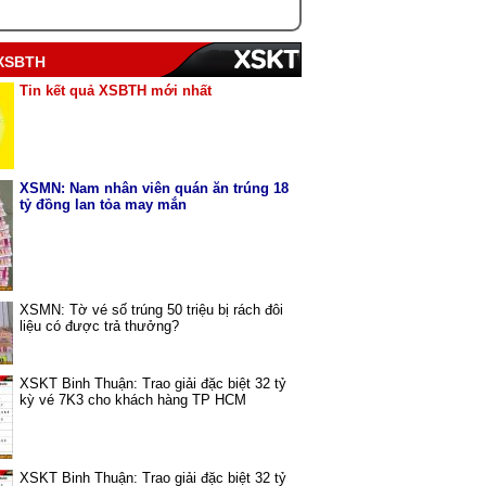
 XSBTH
Tin kết quả XSBTH mới nhất
XSMN: Nam nhân viên quán ăn trúng 18
tỷ đồng lan tỏa may mắn
XSMN: Tờ vé số trúng 50 triệu bị rách đôi
liệu có được trả thưởng?
XSKT Binh Thuận: Trao giải đặc biệt 32 tỷ
kỳ vé 7K3 cho khách hàng TP HCM
XSKT Binh Thuận: Trao giải đặc biệt 32 tỷ