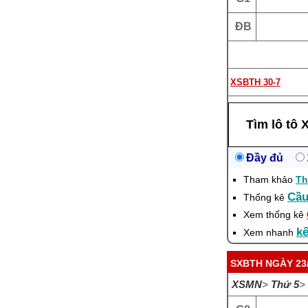
ĐB
XSBTH 30-7
Tìm lô tô
Đầy đủ
Tham khảo
Th
Cầu
Thống kê
Xem thống kê
kế
Xem nhanh
SXBTH
NGÀY 23
XSMN
>
Thứ 5
>