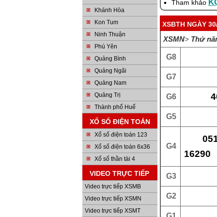
K
Tham khảo
Khánh Hòa
Kon Tum
XSBTH
NGÀY 30
Ninh Thuận
XSMN
>
Thứ nă
Phú Yên
G8
Quảng Bình
Quảng Ngãi
G7
Quảng Nam
Quảng Trị
4
G6
Thành phố Huế
G5
XỔ SỐ ĐIỆN TOÁN
Xổ số điện toán 123
05
G4
Xổ số điện toán 6x36
16290
Xổ số thần tài 4
VIDEO TRỰC TIẾP
G3
Video trực tiếp XSMB
G2
Video trực tiếp XSMN
Video trực tiếp XSMT
G1