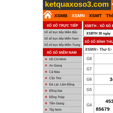
ketquaxoso3.com
XSMB
XSMN
XSMT
Th
XỔ SỐ TRỰC TIẾP
XSBTH - XỔ SỐ 
Xổ số trực tiếp Miền Bắc
XSBTH 30 ngày
Xổ số trực tiếp Miền Nam
XỔ SỐ BÌNH TH
Xổ số trực tiếp Miền Trung
XSMN
>
Thứ 5
>
XỔ SỐ MIỀN NAM
G8
Hồ Chí Minh
An Giang
G7
Cà Mau
Cần Thơ
3
G6
Đà Lạt- Lâm Đồng
G5
Đồng Nai
Đồng Tháp
45
Tiền Giang
G4
85679
Tây Ninh