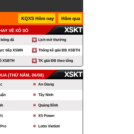
KQXS Hôm nay
Hôm qua
 HAY VỀ XỔ SỐ
 bóng đá
Lịch mở thưởng
rực tiếp XSMN
Thống kê giải ĐB XSBTH
số XSBTH
TK giải ĐB theo tổng
XSBTH
QUA
(THỨ NĂM, 06/08)
ắc
An Giang
uận
Tây Ninh
nh
Quảng Bình
rị
XS Power
 Pro
Lotto Vietlott