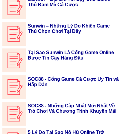
Thủ Đam Mê Cá Cược
Sunwin – Những Lý Do Khiến Game
Thủ Chọn Chơi Tại Đây
Tại Sao Sunwin Là Cổng Game Online
Được Tin Cậy Hàng Đầu
SOC88 - Cổng Game Cá Cược Uy Tín và
Hấp Dẫn
SOC88 - Những Cập Nhật Mới Nhất Về
Trò Chơi Và Chương Trình Khuyến Mãi
5 Lý Do Tại Sao Nổ Hũ Online Trở