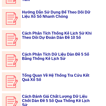
Hướng Dẫn Sử Dụng Để Theo Dõi Dữ
Liệu Xổ Số Nhanh Chóng
Cách Phân Tích Thống Kê Lịch Sử Khi
Theo Dõi Dự Đoán Dàn Đề 10 Số
Cách Phân Tích Dữ Liệu Dàn Đề 5 Số
Bằng Thống Kê Lịch Sử
Tổng Quan Về Hệ Thống Tra Cứu Kết
Quả Xổ Số
Cách Đánh Giá Chất Lượng Dữ Liệu
Chốt Dàn Đề 5 Số Qua Thống Kê Lịch
Sử