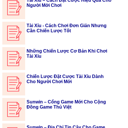
Tài Xỉu – Cách Đặt Cược Hiệu Quả Cho
Người Mới Chơi
Tài Xỉu - Cách Chơi Đơn Giản Nhưng
Cần Chiến Lược Tốt
Những Chiến Lược Cơ Bản Khi Chơi
Tài Xỉu
Chiến Lược Đặt Cược Tài Xỉu Dành
Cho Người Chơi Mới
Sunwin – Cổng Game Mới Cho Cộng
Đồng Game Thủ Việt
Sunwin – Địa Chỉ Tin Cậy Cho Game