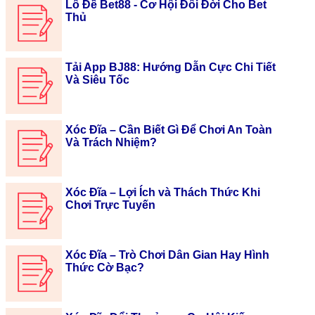
Lô Đề Bet88 - Cơ Hội Đổi Đời Cho Bet
Thủ
Tải App BJ88: Hướng Dẫn Cực Chi Tiết
Và Siêu Tốc
Xóc Đĩa – Cần Biết Gì Để Chơi An Toàn
Và Trách Nhiệm?
Xóc Đĩa – Lợi Ích và Thách Thức Khi
Chơi Trực Tuyến
Xóc Đĩa – Trò Chơi Dân Gian Hay Hình
Thức Cờ Bạc?