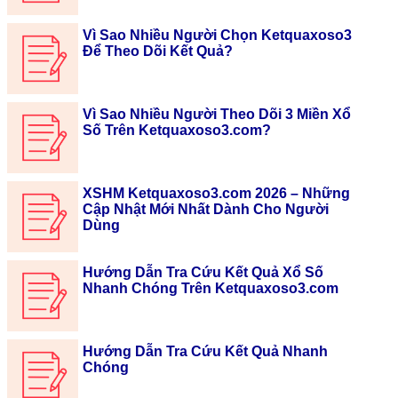
Vì Sao Nhiều Người Chọn Ketquaxoso3
Để Theo Dõi Kết Quả?
Vì Sao Nhiều Người Theo Dõi 3 Miền Xổ
Số Trên Ketquaxoso3.com?
XSHM Ketquaxoso3.com 2026 – Những
Cập Nhật Mới Nhất Dành Cho Người
Dùng
Hướng Dẫn Tra Cứu Kết Quả Xổ Số
Nhanh Chóng Trên Ketquaxoso3.com
Hướng Dẫn Tra Cứu Kết Quả Nhanh
Chóng