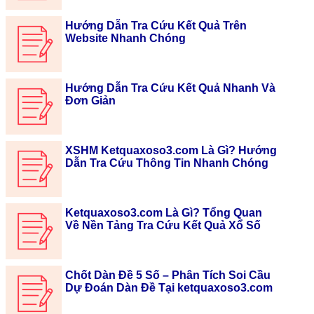
Hướng Dẫn Tra Cứu Kết Quả Trên
Website Nhanh Chóng
Hướng Dẫn Tra Cứu Kết Quả Nhanh Và
Đơn Giản
XSHM Ketquaxoso3.com Là Gì? Hướng
Dẫn Tra Cứu Thông Tin Nhanh Chóng
Ketquaxoso3.com Là Gì? Tổng Quan
Về Nền Tảng Tra Cứu Kết Quả Xổ Số
Chốt Dàn Đề 5 Số – Phân Tích Soi Cầu
Dự Đoán Dàn Đề Tại ketquaxoso3.com