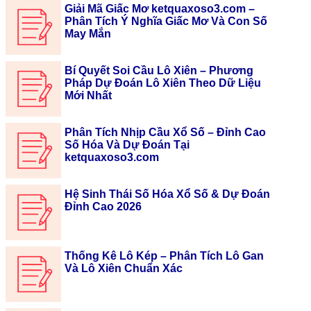
Giải Mã Giấc Mơ ketquaxoso3.com –
Phân Tích Ý Nghĩa Giấc Mơ Và Con Số
May Mắn
Bí Quyết Soi Cầu Lô Xiên – Phương
Pháp Dự Đoán Lô Xiên Theo Dữ Liệu
Mới Nhất
Phân Tích Nhịp Cầu Xổ Số – Đỉnh Cao
Số Hóa Và Dự Đoán Tại
ketquaxoso3.com
Hệ Sinh Thái Số Hóa Xổ Số & Dự Đoán
Đỉnh Cao 2026
Thống Kê Lô Kép – Phân Tích Lô Gan
Và Lô Xiên Chuẩn Xác