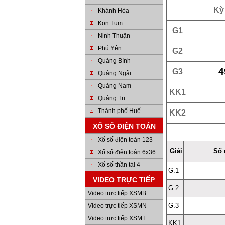
Kỳ
Khánh Hòa
Kon Tum
G1
Ninh Thuận
Phú Yên
G2
Quảng Bình
4
G3
Quảng Ngãi
Quảng Nam
KK1
Quảng Trị
Thành phố Huế
KK2
XỔ SỐ ĐIỆN TOÁN
Xổ số điện toán 123
Giải
Số 
Xổ số điện toán 6x36
Xổ số thần tài 4
G.1
VIDEO TRỰC TIẾP
G.2
Video trực tiếp XSMB
G.3
Video trực tiếp XSMN
Video trực tiếp XSMT
KK1