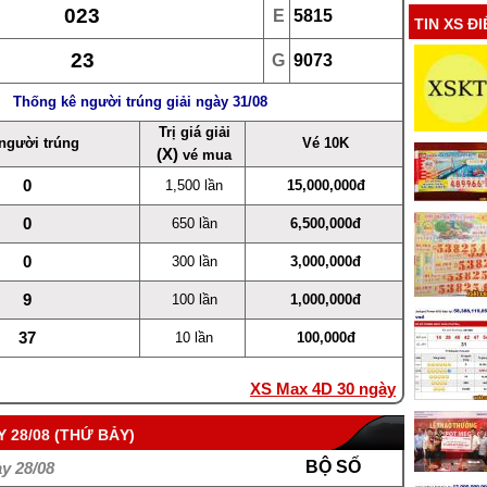
023
E
5815
TIN XS Đ
23
G
9073
Thống kê người trúng giải ngày 31/08
Trị giá giải
người trúng
Vé 10K
(X)
vé mua
0
1,500 lần
15,000,000đ
0
650 lần
6,500,000đ
0
300 lần
3,000,000đ
9
100 lần
1,000,000đ
37
10 lần
100,000đ
XS Max 4D 30 ngày
 28/08
(
THỨ BẢY
)
BỘ SỐ
y 28/08