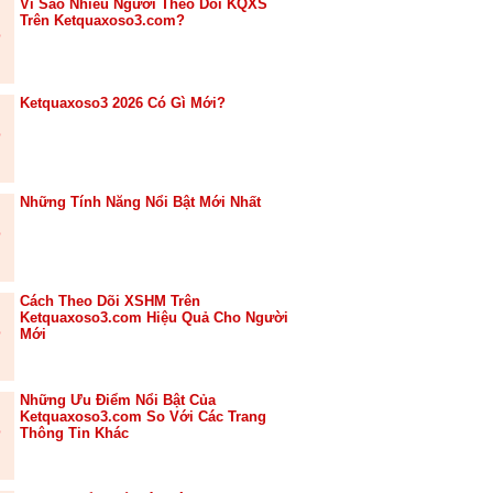
Vì Sao Nhiều Người Theo Dõi KQXS
Trên Ketquaxoso3.com?
Ketquaxoso3 2026 Có Gì Mới?
Những Tính Năng Nổi Bật Mới Nhất
Cách Theo Dõi XSHM Trên
Ketquaxoso3.com Hiệu Quả Cho Người
Mới
Những Ưu Điểm Nổi Bật Của
Ketquaxoso3.com So Với Các Trang
Thông Tin Khác