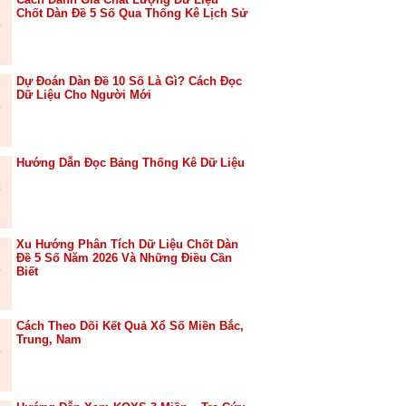
Chốt Dàn Đề 5 Số Qua Thống Kê Lịch Sử
Dự Đoán Dàn Đề 10 Số Là Gì? Cách Đọc
Dữ Liệu Cho Người Mới
Hướng Dẫn Đọc Bảng Thống Kê Dữ Liệu
Xu Hướng Phân Tích Dữ Liệu Chốt Dàn
Đề 5 Số Năm 2026 Và Những Điều Cần
Biết
Cách Theo Dõi Kết Quả Xổ Số Miền Bắc,
Trung, Nam