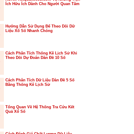
Ích Hữu Ích Dành Cho Người Quan Tâm
Hướng Dẫn Sử Dụng Để Theo Dõi Dữ
Liệu Xổ Số Nhanh Chóng
Cách Phân Tích Thống Kê Lịch Sử Khi
Theo Dõi Dự Đoán Dàn Đề 10 Số
Cách Phân Tích Dữ Liệu Dàn Đề 5 Số
Bằng Thống Kê Lịch Sử
Tổng Quan Về Hệ Thống Tra Cứu Kết
Quả Xổ Số
Cách Đánh Giá Chất Lượng Dữ Liệu