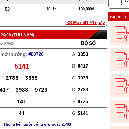
30
53
10 lần
100,000đ
BÀI VIẾT
XS Max 4D 90 ngày
26/08
(
THỨ NĂM
)
BỘ SỐ
y 26/08
 mở thưởng:
#00720
A
3358
5141
B
8417
2783 3358
C
3933
417 3933 9726
D
2783
141
E
9726
41
G
5141
Thống kê người trúng giải ngày 26/08