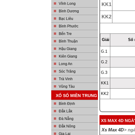
Vĩnh Long
KK1
Bình Dương
KK2
Bạc Liêu
Bình Phước
Bến Tre
Giải
Số 
Bình Thuận
Hậu Giang
G.1
Kiên Giang
G.2
Long An
Sóc Trăng
G.3
Trà Vinh
KK1
Vũng Tàu
KK2
XỔ SỐ MIỀN TRUNG
Bình Định
Đắk Lắk
Đà Nẵng
XS MAX 4D
NGÀY
Đắk Nông
Xs Max 4D
> ngà
Gia Lai