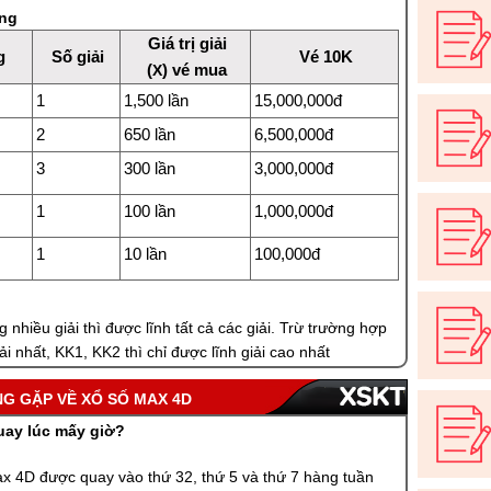
ởng
Giá trị giải
g
Số giải
Vé 10K
(
) vé mua
X
1
1,500 lần
15,000,000đ
2
650 lần
6,500,000đ
3
300 lần
3,000,000đ
1
100 lần
1,000,000đ
1
10 lần
100,000đ
 nhiều giải thì được lĩnh tất cả các giải. Trừ trường hợp
ải nhất, KK1, KK2 thì chỉ được lĩnh giải cao nhất
G GẶP VỀ XỔ SỐ MAX 4D
uay lúc mấy giờ?
x 4D được quay vào thứ 32, thứ 5 và thứ 7 hàng tuần