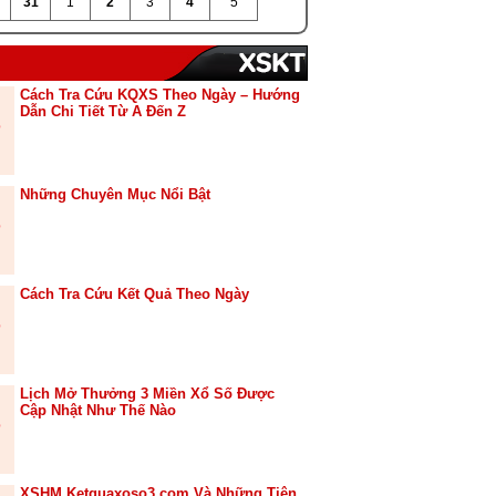
31
1
2
3
4
5
Cách Tra Cứu KQXS Theo Ngày – Hướng
Dẫn Chi Tiết Từ A Đến Z
Những Chuyên Mục Nổi Bật
Cách Tra Cứu Kết Quả Theo Ngày
Lịch Mở Thưởng 3 Miền Xổ Số Được
Cập Nhật Như Thế Nào
XSHM Ketquaxoso3.com Và Những Tiện