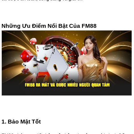
Những Ưu Điểm Nổi Bật Của FM88
1. Bảo Mật Tốt