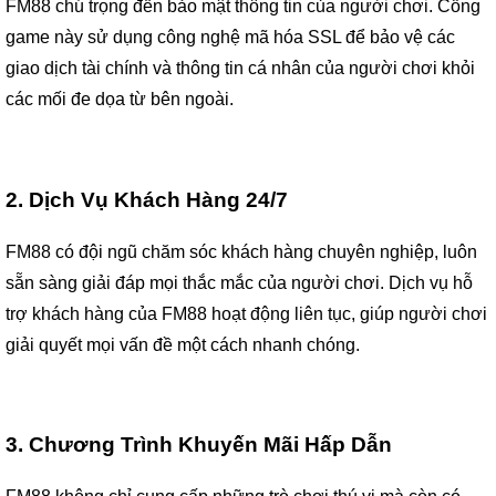
FM88 chú trọng đến bảo mật thông tin của người chơi. Cổng
game này sử dụng công nghệ mã hóa SSL để bảo vệ các
giao dịch tài chính và thông tin cá nhân của người chơi khỏi
các mối đe dọa từ bên ngoài.
2. Dịch Vụ Khách Hàng 24/7
FM88 có đội ngũ chăm sóc khách hàng chuyên nghiệp, luôn
sẵn sàng giải đáp mọi thắc mắc của người chơi. Dịch vụ hỗ
trợ khách hàng của FM88 hoạt động liên tục, giúp người chơi
giải quyết mọi vấn đề một cách nhanh chóng.
3. Chương Trình Khuyến Mãi Hấp Dẫn