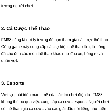
tượng người chơi.
2. Cá Cược Thể Thao
FM88 cũng là nơi lý tưởng để bạn tham gia cá cược thể thao.
Cổng game này cung cấp các sự kiện thể thao lớn, từ bóng
đá cho đến các môn thể thao khác như đua xe, bóng rổ và
quần vợt.
3. Esports
Với sự phát triển mạnh mẽ của các trò chơi điện tử, FM88
không thể bỏ qua việc cung cấp cá cược esports. Người chơi
có thể tham gia cá cược vào các giải đấu nổi tiếng như Liên