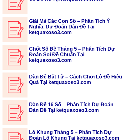
Giải Mã Các Con Số – Phân Tích Ý
Nghĩa, Dự Đoán Dàn Đề Tại
ketquaxoso3.com
Chốt Số Đề Tháng 5 – Phân Tích Dự
Đoán Soi Đề Chuẩn Tại
ketquaxoso3.com
Dàn Đề Bất Tử – Cách Chơi Lô Đề Hiệu
Quả Tại ketquaxoso3.com
Dàn Đề 16 Số – Phân Tích Dự Đoán
Dàn Đề Tại ketquaxoso3.com
Lô Khung Tháng 5 – Phân Tích Dự
Đoán Lô Khung Tại ketquaxoso3.com