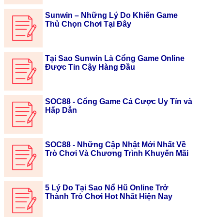
Sunwin – Những Lý Do Khiến Game
Thủ Chọn Chơi Tại Đây
Tại Sao Sunwin Là Cổng Game Online
Được Tin Cậy Hàng Đầu
SOC88 - Cổng Game Cá Cược Uy Tín và
Hấp Dẫn
SOC88 - Những Cập Nhật Mới Nhất Về
Trò Chơi Và Chương Trình Khuyến Mãi
5 Lý Do Tại Sao Nổ Hũ Online Trở
Thành Trò Chơi Hot Nhất Hiện Nay