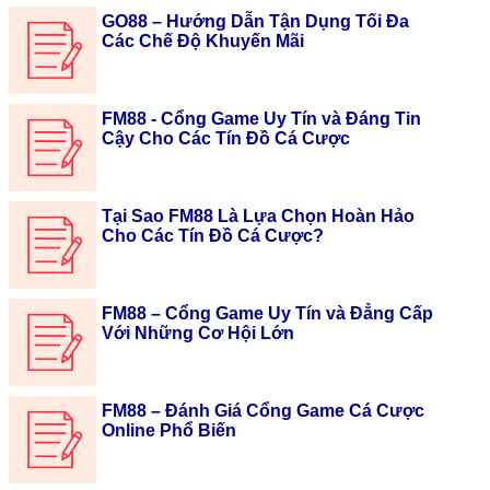
GO88 – Hướng Dẫn Tận Dụng Tối Đa
Các Chế Độ Khuyến Mãi
FM88 - Cổng Game Uy Tín và Đáng Tin
Cậy Cho Các Tín Đồ Cá Cược
Tại Sao FM88 Là Lựa Chọn Hoàn Hảo
Cho Các Tín Đồ Cá Cược?
FM88 – Cổng Game Uy Tín và Đẳng Cấp
Với Những Cơ Hội Lớn
FM88 – Đánh Giá Cổng Game Cá Cược
Online Phổ Biến