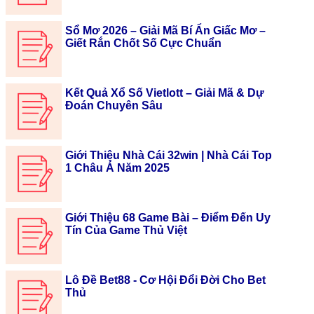
Sổ Mơ 2026 – Giải Mã Bí Ẩn Giấc Mơ –
Giết Rắn Chốt Số Cực Chuẩn
Kết Quả Xổ Số Vietlott – Giải Mã & Dự
Đoán Chuyên Sâu
Giới Thiệu Nhà Cái 32win | Nhà Cái Top
1 Châu Á Năm 2025
Giới Thiệu 68 Game Bài – Điểm Đến Uy
Tín Của Game Thủ Việt
Lô Đề Bet88 - Cơ Hội Đổi Đời Cho Bet
Thủ