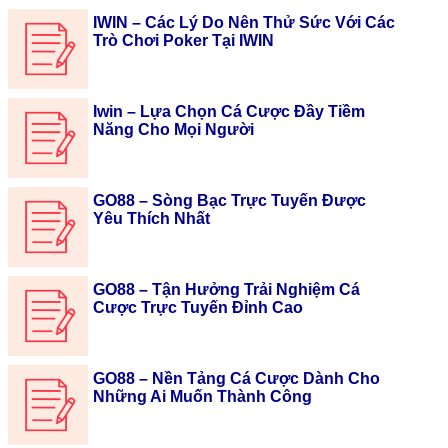
IWIN – Các Lý Do Nên Thử Sức Với Các
Trò Chơi Poker Tại IWIN
Iwin – Lựa Chọn Cá Cược Đầy Tiềm
Năng Cho Mọi Người
GO88 – Sòng Bạc Trực Tuyến Được
Yêu Thích Nhất
GO88 – Tận Hưởng Trải Nghiệm Cá
Cược Trực Tuyến Đỉnh Cao
GO88 – Nền Tảng Cá Cược Dành Cho
Những Ai Muốn Thành Công