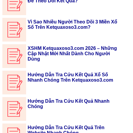
Để Theo Dõi Kết Quả?
Vì Sao Nhiều Người Theo Dõi 3 Miền Xổ
Số Trên Ketquaxoso3.com?
XSHM Ketquaxoso3.com 2026 – Những
Cập Nhật Mới Nhất Dành Cho Người
Dùng
Hướng Dẫn Tra Cứu Kết Quả Xổ Số
Nhanh Chóng Trên Ketquaxoso3.com
Hướng Dẫn Tra Cứu Kết Quả Nhanh
Chóng
Hướng Dẫn Tra Cứu Kết Quả Trên
Website Nhanh Chóng