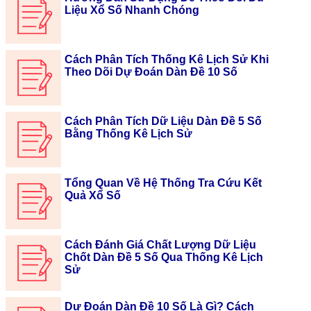
Liệu Xổ Số Nhanh Chóng
Cách Phân Tích Thống Kê Lịch Sử Khi
Theo Dõi Dự Đoán Dàn Đề 10 Số
Cách Phân Tích Dữ Liệu Dàn Đề 5 Số
Bằng Thống Kê Lịch Sử
Tổng Quan Về Hệ Thống Tra Cứu Kết
Quả Xổ Số
Cách Đánh Giá Chất Lượng Dữ Liệu
Chốt Dàn Đề 5 Số Qua Thống Kê Lịch
Sử
Dự Đoán Dàn Đề 10 Số Là Gì? Cách