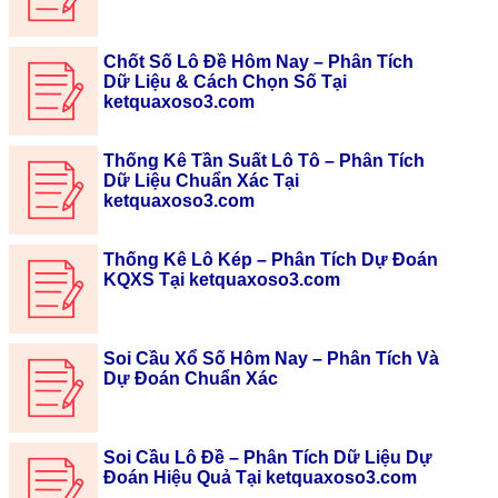
Chốt Số Lô Đề Hôm Nay – Phân Tích
Dữ Liệu & Cách Chọn Số Tại
ketquaxoso3.com
Thống Kê Tần Suất Lô Tô – Phân Tích
Dữ Liệu Chuẩn Xác Tại
ketquaxoso3.com
Thống Kê Lô Kép – Phân Tích Dự Đoán
KQXS Tại ketquaxoso3.com
Soi Cầu Xổ Số Hôm Nay – Phân Tích Và
Dự Đoán Chuẩn Xác
Soi Cầu Lô Đề – Phân Tích Dữ Liệu Dự
Đoán Hiệu Quả Tại ketquaxoso3.com