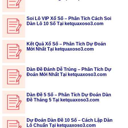
Soi Lô VIP Xổ Số – Phân Tích Cách Soi
Dàn Lô 10 Số Tại ketquaxoso3.com
Kết Quả Xổ Số – Phân Tích Dự Đoán
Mới Nhất Tại ketquaxoso3.com
Dàn Đề Đánh Dễ Trúng – Phân Tích Dự
Đoán Mới Nhất Tại ketquaxoso3.com
Dàn Đề 5 Số – Phân Tích Dự Đoán Dàn
Đề Tháng 5 Tại ketquaxoso3.com
Dự Đoán Dàn Đề 10 Số – Cách Lập Dàn
Lô Chuẩn Tại ketquaxoso3.com