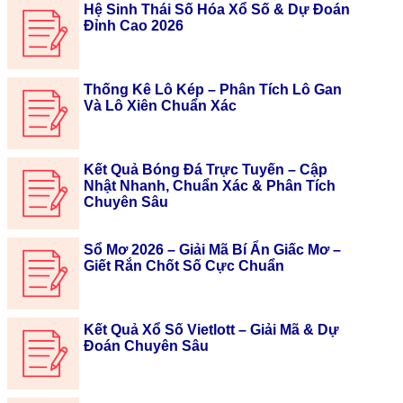
Hệ Sinh Thái Số Hóa Xổ Số & Dự Đoán
Đỉnh Cao 2026
Thống Kê Lô Kép – Phân Tích Lô Gan
Và Lô Xiên Chuẩn Xác
Kết Quả Bóng Đá Trực Tuyến – Cập
Nhật Nhanh, Chuẩn Xác & Phân Tích
Chuyên Sâu
Sổ Mơ 2026 – Giải Mã Bí Ẩn Giấc Mơ –
Giết Rắn Chốt Số Cực Chuẩn
Kết Quả Xổ Số Vietlott – Giải Mã & Dự
Đoán Chuyên Sâu