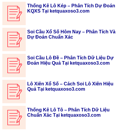
Thống Kê Lô Kép – Phân Tích Dự Đoán
KQXS Tại ketquaxoso3.com
Soi Cầu Xổ Số Hôm Nay – Phân Tích Và
Dự Đoán Chuẩn Xác
Soi Cầu Lô Đề – Phân Tích Dữ Liệu Dự
Đoán Hiệu Quả Tại ketquaxoso3.com
Lô Xiên Xổ Số – Cách Soi Lô Xiên Hiệu
Quả Tại ketquaxoso3.com
Thống Kê Lô Tô – Phân Tích Dữ Liệu
Chuẩn Xác Tại ketquaxoso3.com