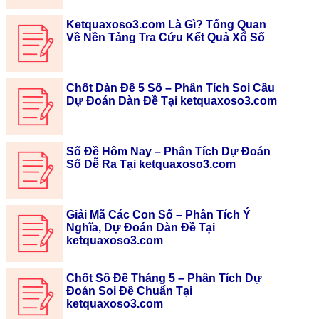
Ketquaxoso3.com Là Gì? Tổng Quan
Về Nền Tảng Tra Cứu Kết Quả Xổ Số
Chốt Dàn Đề 5 Số – Phân Tích Soi Cầu
Dự Đoán Dàn Đề Tại ketquaxoso3.com
Số Đề Hôm Nay – Phân Tích Dự Đoán
Số Dễ Ra Tại ketquaxoso3.com
Giải Mã Các Con Số – Phân Tích Ý
Nghĩa, Dự Đoán Dàn Đề Tại
ketquaxoso3.com
Chốt Số Đề Tháng 5 – Phân Tích Dự
Đoán Soi Đề Chuẩn Tại
ketquaxoso3.com