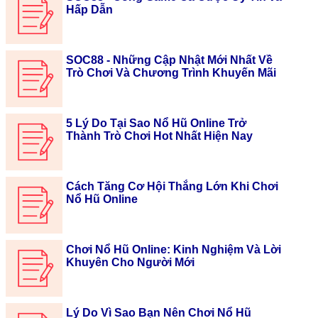
Hấp Dẫn
SOC88 - Những Cập Nhật Mới Nhất Về
Trò Chơi Và Chương Trình Khuyến Mãi
5 Lý Do Tại Sao Nổ Hũ Online Trở
Thành Trò Chơi Hot Nhất Hiện Nay
Cách Tăng Cơ Hội Thắng Lớn Khi Chơi
Nổ Hũ Online
Chơi Nổ Hũ Online: Kinh Nghiệm Và Lời
Khuyên Cho Người Mới
Lý Do Vì Sao Bạn Nên Chơi Nổ Hũ