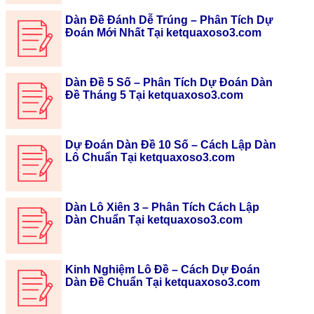
Dàn Đề Đánh Dễ Trúng – Phân Tích Dự
Đoán Mới Nhất Tại ketquaxoso3.com
Dàn Đề 5 Số – Phân Tích Dự Đoán Dàn
Đề Tháng 5 Tại ketquaxoso3.com
Dự Đoán Dàn Đề 10 Số – Cách Lập Dàn
Lô Chuẩn Tại ketquaxoso3.com
Dàn Lô Xiên 3 – Phân Tích Cách Lập
Dàn Chuẩn Tại ketquaxoso3.com
Kinh Nghiệm Lô Đề – Cách Dự Đoán
Dàn Đề Chuẩn Tại ketquaxoso3.com