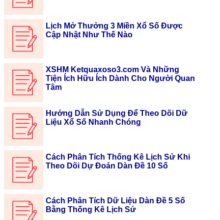
Lịch Mở Thưởng 3 Miền Xổ Số Được
Cập Nhật Như Thế Nào
XSHM Ketquaxoso3.com Và Những
Tiện Ích Hữu Ích Dành Cho Người Quan
Tâm
Hướng Dẫn Sử Dụng Để Theo Dõi Dữ
Liệu Xổ Số Nhanh Chóng
Cách Phân Tích Thống Kê Lịch Sử Khi
Theo Dõi Dự Đoán Dàn Đề 10 Số
Cách Phân Tích Dữ Liệu Dàn Đề 5 Số
Bằng Thống Kê Lịch Sử