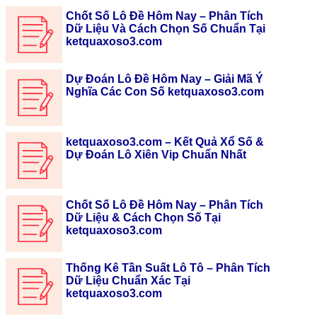
Chốt Số Lô Đề Hôm Nay – Phân Tích
Dữ Liệu Và Cách Chọn Số Chuẩn Tại
ketquaxoso3.com
Dự Đoán Lô Đề Hôm Nay – Giải Mã Ý
Nghĩa Các Con Số ketquaxoso3.com
ketquaxoso3.com – Kết Quả Xổ Số &
Dự Đoán Lô Xiên Vip Chuẩn Nhất
Chốt Số Lô Đề Hôm Nay – Phân Tích
Dữ Liệu & Cách Chọn Số Tại
ketquaxoso3.com
Thống Kê Tần Suất Lô Tô – Phân Tích
Dữ Liệu Chuẩn Xác Tại
ketquaxoso3.com