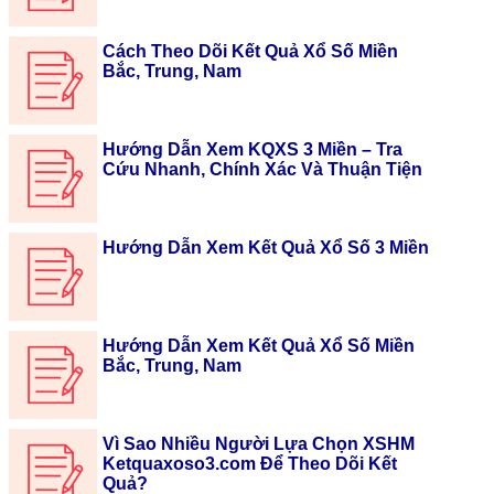
Cách Theo Dõi Kết Quả Xổ Số Miền
Bắc, Trung, Nam
Hướng Dẫn Xem KQXS 3 Miền – Tra
Cứu Nhanh, Chính Xác Và Thuận Tiện
Hướng Dẫn Xem Kết Quả Xổ Số 3 Miền
Hướng Dẫn Xem Kết Quả Xổ Số Miền
Bắc, Trung, Nam
Vì Sao Nhiều Người Lựa Chọn XSHM
Ketquaxoso3.com Để Theo Dõi Kết
Quả?