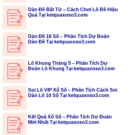
Dàn Đề Bất Tử – Cách Chơi Lô Đề Hiệu
Quả Tại ketquaxoso3.com
Dàn Đề 16 Số – Phân Tích Dự Đoán
Dàn Đề Tại ketquaxoso3.com
Lô Khung Tháng 5 – Phân Tích Dự
Đoán Lô Khung Tại ketquaxoso3.com
Soi Lô VIP Xổ Số – Phân Tích Cách Soi
Dàn Lô 10 Số Tại ketquaxoso3.com
Kết Quả Xổ Số – Phân Tích Dự Đoán
Mới Nhất Tại ketquaxoso3.com