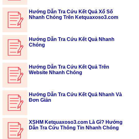
Hướng Dẫn Tra Cứu Kết Quả Xổ Số
Nhanh Chóng Trên Ketquaxoso3.com
Hướng Dẫn Tra Cứu Kết Quả Nhanh
Chóng
Hướng Dẫn Tra Cứu Kết Quả Trên
Website Nhanh Chóng
Hướng Dẫn Tra Cứu Kết Quả Nhanh Và
Đơn Giản
XSHM Ketquaxoso3.com Là Gì? Hướng
Dẫn Tra Cứu Thông Tin Nhanh Chóng