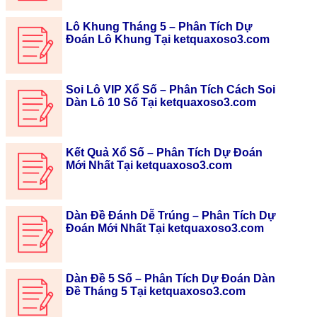
Lô Khung Tháng 5 – Phân Tích Dự
Đoán Lô Khung Tại ketquaxoso3.com
Soi Lô VIP Xổ Số – Phân Tích Cách Soi
Dàn Lô 10 Số Tại ketquaxoso3.com
Kết Quả Xổ Số – Phân Tích Dự Đoán
Mới Nhất Tại ketquaxoso3.com
Dàn Đề Đánh Dễ Trúng – Phân Tích Dự
Đoán Mới Nhất Tại ketquaxoso3.com
Dàn Đề 5 Số – Phân Tích Dự Đoán Dàn
Đề Tháng 5 Tại ketquaxoso3.com