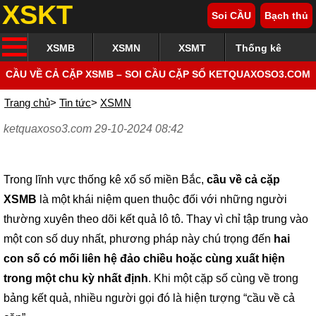
XSKT
Soi CẦU
Bạch thủ
XSMB
XSMN
XSMT
Thống kê
CẦU VỀ CẢ CẶP XSMB – SOI CẦU CẶP SỐ KETQUAXOSO3.COM
Trang chủ
>
Tin tức
>
XSMN
ketquaxoso3.com 29-10-2024 08:42
Trong lĩnh vực thống kê xổ số miền Bắc,
cầu về cả cặp
XSMB
là một khái niệm quen thuộc đối với những người
thường xuyên theo dõi kết quả lô tô. Thay vì chỉ tập trung vào
một con số duy nhất, phương pháp này chú trọng đến
hai
con số có mối liên hệ đảo chiều hoặc cùng xuất hiện
trong một chu kỳ nhất định
. Khi một cặp số cùng về trong
bảng kết quả, nhiều người gọi đó là hiện tượng “cầu về cả