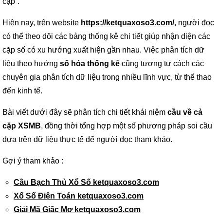
cặp”.
Hiện nay, trên website
https://ketquaxoso3.com/
, người đọc
có thể theo dõi các bảng thống kê chi tiết giúp nhận diện các
cặp số có xu hướng xuất hiện gần nhau. Việc phân tích dữ
liệu theo hướng
số hóa thống kê
cũng tương tự cách các
chuyên gia phân tích dữ liệu trong nhiều lĩnh vực, từ thể thao
đến kinh tế.
Bài viết dưới đây sẽ phân tích chi tiết khái niệm
cầu về cả
cặp XSMB
, đồng thời tổng hợp một số phương pháp soi cầu
dựa trên dữ liệu thực tế để người đọc tham khảo.
Gợi ý tham khảo :
Cầu Bạch Thủ Xổ Số ketquaxoso3.com
Xổ Số Điện Toán ketquaxoso3.com
Giải Mã Giấc Mơ ketquaxoso3.com