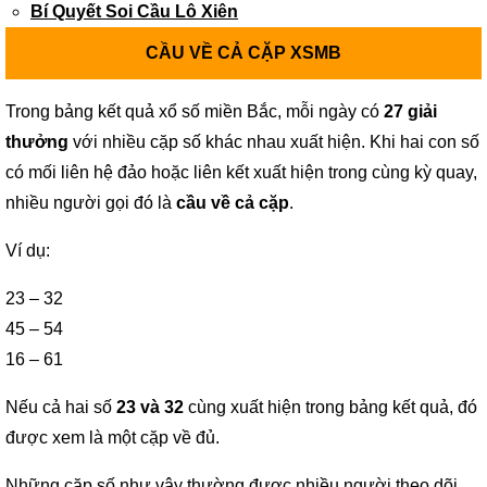
Bí Quyết Soi Cầu Lô Xiên
CẦU VỀ CẢ CẶP XSMB
Trong bảng kết quả xổ số miền Bắc, mỗi ngày có
27 giải
thưởng
với nhiều cặp số khác nhau xuất hiện. Khi hai con số
có mối liên hệ đảo hoặc liên kết xuất hiện trong cùng kỳ quay,
nhiều người gọi đó là
cầu về cả cặp
.
Ví dụ:
23 – 32
45 – 54
16 – 61
Nếu cả hai số
23 và 32
cùng xuất hiện trong bảng kết quả, đó
được xem là một cặp về đủ.
Những cặp số như vậy thường được nhiều người theo dõi