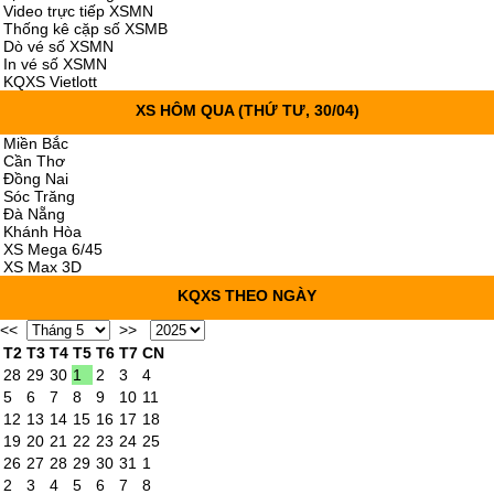
Video trực tiếp XSMN
Thống kê cặp số XSMB
Dò vé số XSMN
In vé số XSMN
KQXS Vietlott
XS HÔM QUA
(THỨ TƯ, 30/04)
Miền Bắc
Cần Thơ
Đồng Nai
Sóc Trăng
Đà Nẵng
Khánh Hòa
XS Mega 6/45
XS Max 3D
KQXS THEO NGÀY
<<
>>
T2
T3
T4
T5
T6
T7
CN
28
29
30
1
2
3
4
5
6
7
8
9
10
11
12
13
14
15
16
17
18
19
20
21
22
23
24
25
26
27
28
29
30
31
1
2
3
4
5
6
7
8