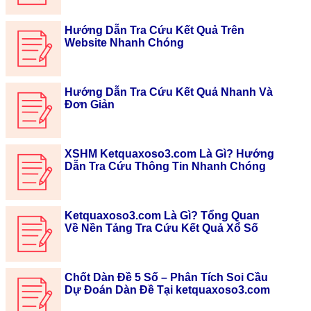
Hướng Dẫn Tra Cứu Kết Quả Trên
Website Nhanh Chóng
Hướng Dẫn Tra Cứu Kết Quả Nhanh Và
Đơn Giản
XSHM Ketquaxoso3.com Là Gì? Hướng
Dẫn Tra Cứu Thông Tin Nhanh Chóng
Ketquaxoso3.com Là Gì? Tổng Quan
Về Nền Tảng Tra Cứu Kết Quả Xổ Số
Chốt Dàn Đề 5 Số – Phân Tích Soi Cầu
Dự Đoán Dàn Đề Tại ketquaxoso3.com