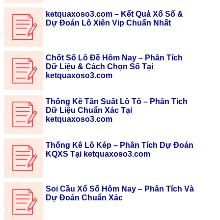
ketquaxoso3.com – Kết Quả Xổ Số &
Dự Đoán Lô Xiên Vip Chuẩn Nhất
Chốt Số Lô Đề Hôm Nay – Phân Tích
Dữ Liệu & Cách Chọn Số Tại
ketquaxoso3.com
Thống Kê Tần Suất Lô Tô – Phân Tích
Dữ Liệu Chuẩn Xác Tại
ketquaxoso3.com
Thống Kê Lô Kép – Phân Tích Dự Đoán
KQXS Tại ketquaxoso3.com
Soi Cầu Xổ Số Hôm Nay – Phân Tích Và
Dự Đoán Chuẩn Xác