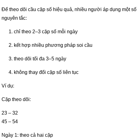
Để theo dõi cầu cặp số hiệu quả, nhiều người áp dụng một số
nguyên tắc:
chỉ theo 2–3 cặp số mỗi ngày
kết hợp nhiều phương pháp soi cầu
theo dõi tối đa 3–5 ngày
không thay đổi cặp số liên tục
Ví dụ:
Cặp theo dõi:
23 – 32
45 – 54
Ngày 1: theo cả hai cặp