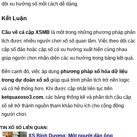
dõi xu hướng số một cách dễ dàng.
Kết Luận
Cầu về cả cặp XSMB
là một trong những phương pháp phân
tích được nhiều người chơi xổ số quan tâm. Việc theo dõi các
cặp số đảo hoặc cặp số có xu hướng xuất hiện cùng nhau
giúp người chơi nhận diện các xu hướng trong bảng kết quả.
Bên cạnh đó, việc áp dụng
phương pháp số hóa dữ liệu
trong dự đoán xổ số
giúp quá trình phân tích trở nên logic
và có hệ thống hơn. Khi được cập nhật liên tục trên
ketquaxoso3.com
, các bảng thống kê và phân tích cầu cặp
số sẽ trở thành nguồn tham khảo hữu ích cho cộng đồng
người chơi.
TIN XỔ SỐ LIÊN QUAN:
XS Bình Dương: Một người đàn ông