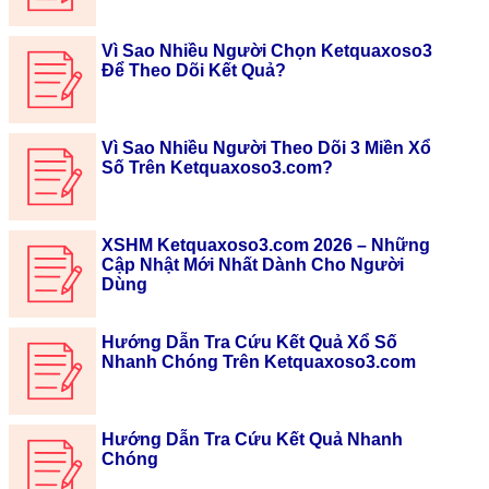
Vì Sao Nhiều Người Chọn Ketquaxoso3
Để Theo Dõi Kết Quả?
Vì Sao Nhiều Người Theo Dõi 3 Miền Xổ
Số Trên Ketquaxoso3.com?
XSHM Ketquaxoso3.com 2026 – Những
Cập Nhật Mới Nhất Dành Cho Người
Dùng
Hướng Dẫn Tra Cứu Kết Quả Xổ Số
Nhanh Chóng Trên Ketquaxoso3.com
Hướng Dẫn Tra Cứu Kết Quả Nhanh
Chóng