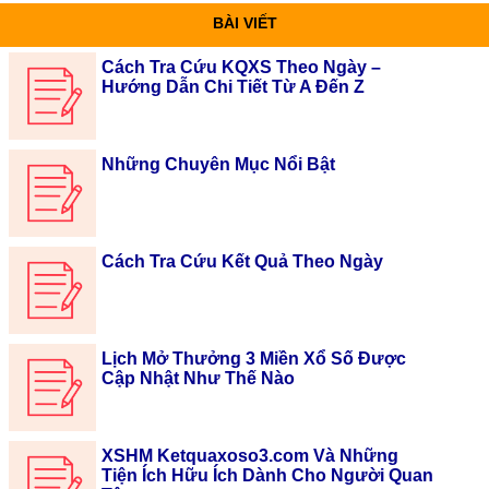
BÀI VIẾT
Cách Tra Cứu KQXS Theo Ngày –
Hướng Dẫn Chi Tiết Từ A Đến Z
Những Chuyên Mục Nổi Bật
Cách Tra Cứu Kết Quả Theo Ngày
Lịch Mở Thưởng 3 Miền Xổ Số Được
Cập Nhật Như Thế Nào
XSHM Ketquaxoso3.com Và Những
Tiện Ích Hữu Ích Dành Cho Người Quan