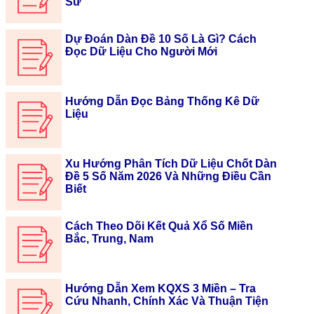
Sử
Dự Đoán Dàn Đề 10 Số Là Gì? Cách
Đọc Dữ Liệu Cho Người Mới
Hướng Dẫn Đọc Bảng Thống Kê Dữ
Liệu
Xu Hướng Phân Tích Dữ Liệu Chốt Dàn
Đề 5 Số Năm 2026 Và Những Điều Cần
Biết
Cách Theo Dõi Kết Quả Xổ Số Miền
Bắc, Trung, Nam
Hướng Dẫn Xem KQXS 3 Miền – Tra
Cứu Nhanh, Chính Xác Và Thuận Tiện