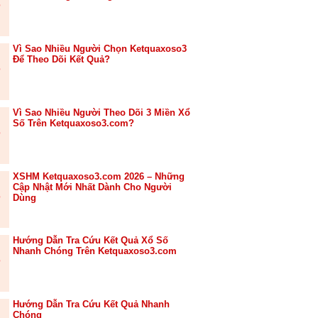
Vì Sao Nhiều Người Chọn Ketquaxoso3
Để Theo Dõi Kết Quả?
Vì Sao Nhiều Người Theo Dõi 3 Miền Xổ
Số Trên Ketquaxoso3.com?
XSHM Ketquaxoso3.com 2026 – Những
Cập Nhật Mới Nhất Dành Cho Người
Dùng
Hướng Dẫn Tra Cứu Kết Quả Xổ Số
Nhanh Chóng Trên Ketquaxoso3.com
Hướng Dẫn Tra Cứu Kết Quả Nhanh
Chóng