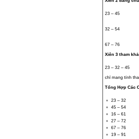
Xiên 2 đáng chú
23 – 45
32 – 54
67 – 76
Xiên 3 tham khả
23 – 32 – 45
chỉ mang tính th
Tổng Hợp Các C
23 – 32
45 – 54
16 – 61
27 – 72
67 – 76
19 – 91