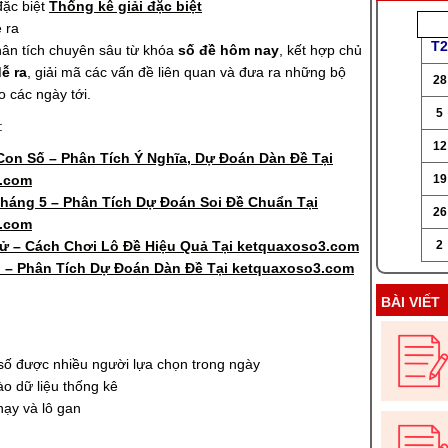
đặc biệt
Thống kê giải đặc biệt
 ra
T2
phân tích chuyên sâu từ khóa
số đề hôm nay
, kết hợp chủ
ễ ra
, giải mã các vấn đề liên quan và đưa ra những bộ
28
o các ngày tới.
5
:
12
Con Số – Phân Tích Ý Nghĩa, Dự Đoán Dàn Đề Tại
.com
19
háng 5 – Phân Tích Dự Đoán Soi Đề Chuẩn Tại
26
.com
ử – Cách Chơi Lô Đề Hiệu Quả Tại ketquaxoso3.com
2
ố – Phân Tích Dự Đoán Dàn Đề Tại ketquaxoso3.com
BÀI VIẾT
số được nhiều người lựa chọn trong ngày
o dữ liệu thống kê
hạy và lô gan