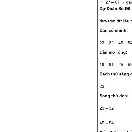
27 – 67 → gan
Dự Đoán Số Đề
dựa trên dữ liệu
Dàn số chính:
23 – 32 – 45 – 5
Dàn mở rộng:
19 – 91 – 25 – 5
Bạch thủ sáng g
23
Song thủ đẹp:
23 – 32
45 – 54