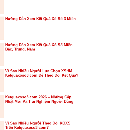
Hướng Dẫn Xem Kết Quả Xổ Số 3 Miền
Hướng Dẫn Xem Kết Quả Xổ Số Miền
Bắc, Trung, Nam
Vì Sao Nhiều Người Lựa Chọn XSHM
Ketquaxoso3.com Để Theo Dõi Kết Quả?
Ketquaxoso3.com 2026 – Những Cập
Nhật Mới Và Trải Nghiệm Người Dùng
Vì Sao Nhiều Người Theo Dõi KQXS
Trên Ketquaxoso3.com?