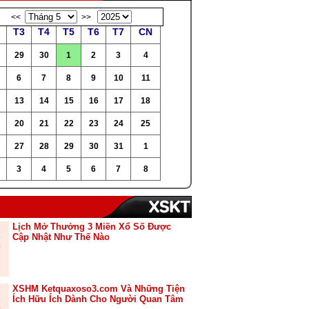
<<
>>
T3
T4
T5
T6
T7
CN
29
30
1
2
3
4
6
7
8
9
10
11
13
14
15
16
17
18
20
21
22
23
24
25
27
28
29
30
31
1
3
4
5
6
7
8
Lịch Mở Thưởng 3 Miền Xổ Số Được
Cập Nhật Như Thế Nào
XSHM Ketquaxoso3.com Và Những Tiện
Ích Hữu Ích Dành Cho Người Quan Tâm