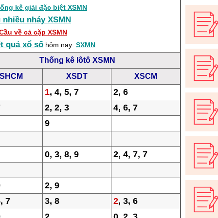
ống kê giải đặc biệt XSMN
 nhiều nháy XSMN
Cầu về cả cặp XSMN
t quả xổ số
hôm nay:
SXMN
Thống kê lôtô XSMN
SHCM
XSDT
XSCM
1
, 4, 5, 7
2, 6
7
2, 2, 3
4, 6, 7
9
0, 3, 8, 9
2, 4, 7, 7
9
2, 9
, 7
3, 8
2
, 3, 6
9
2
0, 2, 3