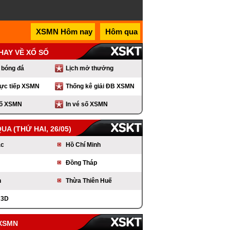
XSMN Hôm nay
Hôm qua
 HAY VỀ XỔ SỐ
 bóng đá
Lịch mở thưởng
rực tiếp XSMN
Thống kê giải ĐB XSMN
số XSMN
In vé số XSMN
QUA
(THỨ HAI, 26/05)
ắc
Hồ Chí Minh
Đồng Tháp
n
Thừa Thiên Huế
 3D
 XSMN