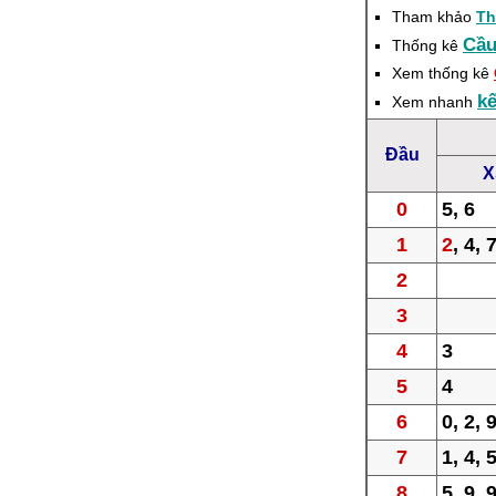
Tham khảo
Th
Cầu
Thống kê
Xem thống kê
kế
Xem nhanh
Đầu
X
0
5, 6
1
2
, 4, 
2
3
4
3
5
4
6
0, 2, 
7
1, 4, 5
8
5, 9, 