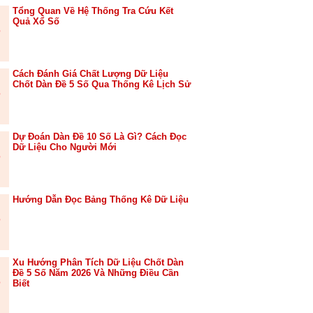
Tổng Quan Về Hệ Thống Tra Cứu Kết
Quả Xổ Số
Cách Đánh Giá Chất Lượng Dữ Liệu
Chốt Dàn Đề 5 Số Qua Thống Kê Lịch Sử
Dự Đoán Dàn Đề 10 Số Là Gì? Cách Đọc
Dữ Liệu Cho Người Mới
Hướng Dẫn Đọc Bảng Thống Kê Dữ Liệu
Xu Hướng Phân Tích Dữ Liệu Chốt Dàn
Đề 5 Số Năm 2026 Và Những Điều Cần
Biết