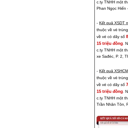
c.ty TNHH một t
Phan Ngọc Hiển -
-
Kết quả XSDT n
thuộc về vé trùn
về vé có dãy số
15 triệu đồng
. 
c.ty TNHH một t
xe Sađéc, P. 2, 
-
Kết quả XSHCM 
thuộc về vé trùn
về vé có dãy số
15 triệu đồng
. 
c.ty TNHH một t
Trần Nhân Tôn, P.