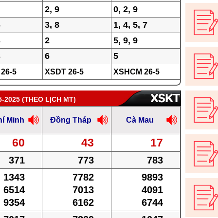
2, 9
0, 2, 9
6
3, 8
1, 4, 5, 7
3
2
5, 9, 9
3
6
5
26-5
XSDT 26-5
XSHCM 26-5
-2025 (THEO LỊCH MT)
í Minh
Đồng Tháp
Cà Mau
60
43
17
371
773
783
1343
7782
9893
6514
7013
4091
9354
6162
6744