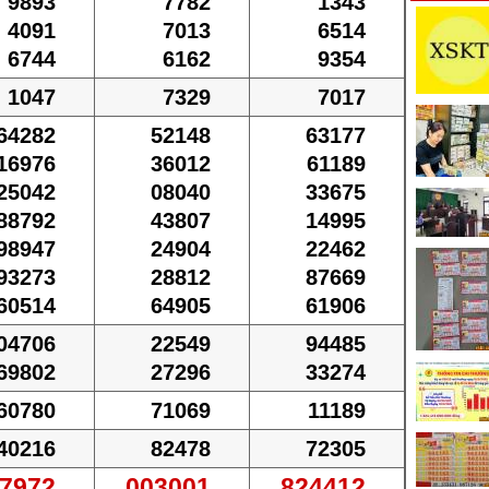
9893
7782
1343
4091
7013
6514
6744
6162
9354
1047
7329
7017
64282
52148
63177
16976
36012
61189
25042
08040
33675
88792
43807
14995
98947
24904
22462
93273
28812
87669
60514
64905
61906
04706
22549
94485
69802
27296
33274
60780
71069
11189
40216
82478
72305
7972
003001
824412