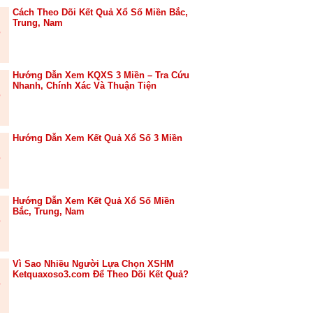
Cách Theo Dõi Kết Quả Xổ Số Miền Bắc,
Trung, Nam
Hướng Dẫn Xem KQXS 3 Miền – Tra Cứu
Nhanh, Chính Xác Và Thuận Tiện
Hướng Dẫn Xem Kết Quả Xổ Số 3 Miền
Hướng Dẫn Xem Kết Quả Xổ Số Miền
Bắc, Trung, Nam
Vì Sao Nhiều Người Lựa Chọn XSHM
Ketquaxoso3.com Để Theo Dõi Kết Quả?