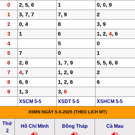
0
2, 5, 6
1
0, 0, 9
1
3, 7, 7
7, 9
2
2
0, 4
8
3, 9
3
1
6
1, 2,
4
, 6
4
5
0
5
7
0
1
6
2, 8
1, 7, 9
5, 5, 6, 8
7
4
, 7
1, 2, 9
2
8
6, 9
1, 2, 6
6
9
1, 3
3,
6
XSCM 5-5
XSDT 5-5
XSHCM 5-5
XSMN
NGÀY 5-5-2025 (THEO LỊCH MT)
Thứ
Hồ Chí Minh
Đồng Tháp
Cà Mau
2