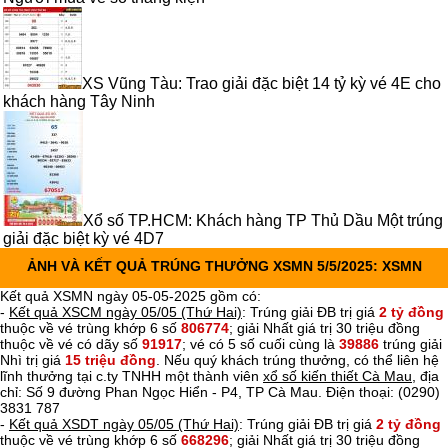
XS Vũng Tàu: Trao giải đặc biệt 14 tỷ kỳ vé 4E cho
khách hàng Tây Ninh
Xổ số TP.HCM: Khách hàng TP Thủ Dầu Một trúng
giải đặc biệt kỳ vé 4D7
ẢNH VÀ KẾT QUẢ TRÚNG THƯỞNG XSMN 5/5/2025: XSMN
Kết quả XSMN ngày 05-05-2025 gồm có:
-
Kết quả XSCM ngày 05/05 (Thứ Hai)
: Trúng giải ĐB trị giá
2 tỷ đồng
thuộc về vé trùng khớp 6 số
806774
; giải Nhất giá trị 30 triệu đồng
thuộc về vé có dãy số
91917
; vé có 5 số cuối cùng là
39886
trúng giải
Nhì trị giá
15 triệu đồng
. Nếu quý khách trúng thưởng, có thể liên hệ
lĩnh thưởng tại c.ty TNHH một thành viên
xổ số kiến thiết Cà Mau
, địa
chỉ: Số 9 đường Phan Ngọc Hiển - P4, TP Cà Mau. Điện thoại: (0290)
3831 787
-
Kết quả XSDT ngày 05/05 (Thứ Hai)
: Trúng giải ĐB trị giá
2 tỷ đồng
thuộc về vé trùng khớp 6 số
668296
; giải Nhất giá trị 30 triệu đồng