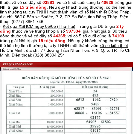
thuộc về vé có dãy số
03881
; vé có 5 số cuối cùng là
40628
trúng giải
Nhì trị giá
15 triệu đồng
. Nếu quý khách trúng thưởng, có thể liên hệ
lĩnh thưởng tại c.ty TNHH một thành viên
xổ số kiến thiết Đồng Tháp
,
địa chỉ: 86/10 Bến xe Sađéc, P. 2, TP. Sa Đéc, tỉnh Đồng Tháp. Điện
thoại: (0277) 3861 746
-
Kết quả XSHCM ngày 05/05 (Thứ Hai)
: Trúng giải ĐB trị giá
2 tỷ
đồng
thuộc về vé trùng khớp 6 số
997334
; giải Nhất giá trị 30 triệu
đồng thuộc về vé có dãy số
44365
; vé có 5 số cuối cùng là
74109
trúng giải Nhì trị giá
15 triệu đồng
. Nếu quý khách trúng thưởng, có
thể liên hệ lĩnh thưởng tại c.ty TNHH một thành viên
xổ số kiến thiết
Hồ Chí Minh
, địa chỉ: 77 đường Trần Nhân Tôn, P. 9, Q. 5, TP. Hồ Chí
Minh. Điện thoại: (028) 38394 254