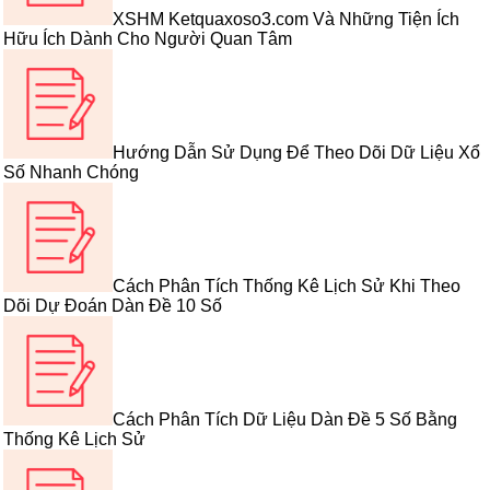
XSHM Ketquaxoso3.com Và Những Tiện Ích
Hữu Ích Dành Cho Người Quan Tâm
Hướng Dẫn Sử Dụng Để Theo Dõi Dữ Liệu Xổ
Số Nhanh Chóng
Cách Phân Tích Thống Kê Lịch Sử Khi Theo
Dõi Dự Đoán Dàn Đề 10 Số
Cách Phân Tích Dữ Liệu Dàn Đề 5 Số Bằng
Thống Kê Lịch Sử