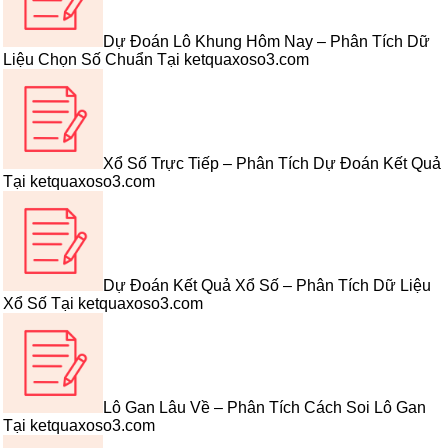
Dự Đoán Lô Khung Hôm Nay – Phân Tích Dữ
Liệu Chọn Số Chuẩn Tại ketquaxoso3.com
Xổ Số Trực Tiếp – Phân Tích Dự Đoán Kết Quả
Tại ketquaxoso3.com
Dự Đoán Kết Quả Xổ Số – Phân Tích Dữ Liệu
Xổ Số Tại ketquaxoso3.com
Lô Gan Lâu Về – Phân Tích Cách Soi Lô Gan
Tại ketquaxoso3.com