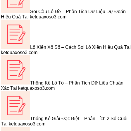
Soi Cầu Lô Đề – Phân Tích Dữ Liệu Dự Đoán
Hiệu Quả Tại ketquaxoso3.com
Lô Xiên Xổ Số – Cách Soi Lô Xiên Hiệu Quả Tại
ketquaxoso3.com
Thống Kê Lô Tô – Phân Tích Dữ Liệu Chuẩn
Xác Tại ketquaxoso3.com
Thống Kê Giải Đặc Biệt – Phân Tích 2 Số Cuối
Tại ketquaxoso3.com