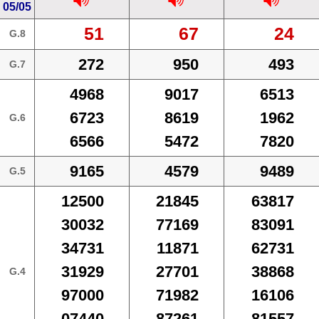
05/05
51
67
24
G.8
272
950
493
G.7
4968
9017
6513
6723
8619
1962
G.6
6566
5472
7820
9165
4579
9489
G.5
12500
21845
63817
30032
77169
83091
34731
11871
62731
31929
27701
38868
G.4
97000
71982
16106
07440
87261
81557