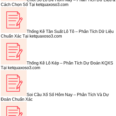
Cách Chọn Số Tại ketquaxoso3.com
Thống Kê Tần Suất Lô Tô – Phân Tích Dữ Liệu
Chuẩn Xác Tại ketquaxoso3.com
Thống Kê Lô Kép – Phân Tích Dự Đoán KQXS
Tại ketquaxoso3.com
Soi Cầu Xổ Số Hôm Nay – Phân Tích Và Dự
Đoán Chuẩn Xác