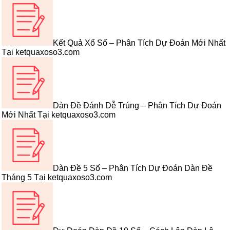
Kết Quả Xổ Số – Phân Tích Dự Đoán Mới Nhất
Tại ketquaxoso3.com
Dàn Đề Đánh Dễ Trúng – Phân Tích Dự Đoán
Mới Nhất Tại ketquaxoso3.com
Dàn Đề 5 Số – Phân Tích Dự Đoán Dàn Đề
Tháng 5 Tại ketquaxoso3.com