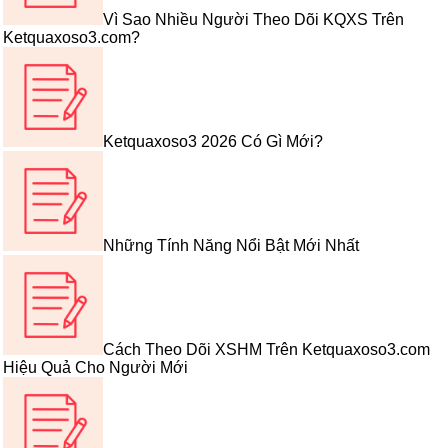
Vì Sao Nhiều Người Theo Dõi KQXS Trên
Ketquaxoso3.com?
Ketquaxoso3 2026 Có Gì Mới?
Những Tính Năng Nổi Bật Mới Nhất
Cách Theo Dõi XSHM Trên Ketquaxoso3.com
Hiệu Quả Cho Người Mới