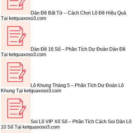
Dàn Đề Bất Tử – Cách Chơi Lô Đề Hiệu Quả
Tại ketquaxoso3.com
Dàn Đề 16 Số – Phân Tích Dự Đoán Dàn Đề
Tại ketquaxoso3.com
Lô Khung Tháng 5 – Phân Tích Dự Đoán Lô
Khung Tại ketquaxoso3.com
Soi Lô VIP Xổ Số – Phân Tích Cách Soi Dàn Lô
10 Số Tại ketquaxoso3.com