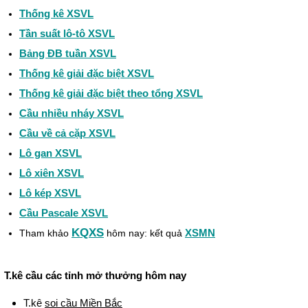
Thống kê XSVL
Tần suất lô-tô XSVL
Bảng ĐB tuần XSVL
Thống kê giải đặc biệt XSVL
Thống kê giải đặc biệt theo tổng XSVL
Cầu nhiều nháy XSVL
Cầu về cả cặp XSVL
Lô gan XSVL
Lô xiên XSVL
Lô kép XSVL
Cầu Pascale XSVL
KQXS
XSMN
Tham khảo
hôm nay: kết quả
T.kê cầu các tỉnh mở thưởng hôm nay
T.kê
soi cầu Miền Bắc