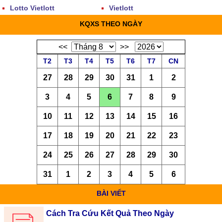
Lotto Vietlott
Vietlott
KQXS THEO NGÀY
<<
>>
T2
T3
T4
T5
T6
T7
CN
27
28
29
30
31
1
2
3
4
5
6
7
8
9
10
11
12
13
14
15
16
17
18
19
20
21
22
23
24
25
26
27
28
29
30
31
1
2
3
4
5
6
BÀI VIẾT
Cách Tra Cứu Kết Quả Theo Ngày