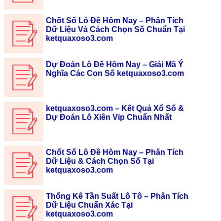
Chốt Số Lô Đề Hôm Nay – Phân Tích
Dữ Liệu Và Cách Chọn Số Chuẩn Tại
ketquaxoso3.com
Dự Đoán Lô Đề Hôm Nay – Giải Mã Ý
Nghĩa Các Con Số ketquaxoso3.com
ketquaxoso3.com – Kết Quả Xổ Số &
Dự Đoán Lô Xiên Vip Chuẩn Nhất
Chốt Số Lô Đề Hôm Nay – Phân Tích
Dữ Liệu & Cách Chọn Số Tại
ketquaxoso3.com
Thống Kê Tần Suất Lô Tô – Phân Tích
Dữ Liệu Chuẩn Xác Tại
ketquaxoso3.com