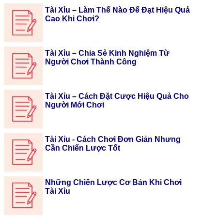
Tài Xỉu – Làm Thế Nào Để Đạt Hiệu Quả
Cao Khi Chơi?
Tài Xỉu – Chia Sẻ Kinh Nghiệm Từ
Người Chơi Thành Công
Tài Xỉu – Cách Đặt Cược Hiệu Quả Cho
Người Mới Chơi
Tài Xỉu - Cách Chơi Đơn Giản Nhưng
Cần Chiến Lược Tốt
Những Chiến Lược Cơ Bản Khi Chơi
Tài Xỉu