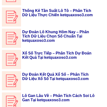
Thống Kê Tần Suất Lô Tô – Phân Tích
Dữ Liệu Thực Chiến ketquaxoso3.com
Dự Đoán Lô Khung Hôm Nay – Phân
Tích Dữ Liệu Chọn Số Chuẩn Tại
ketquaxoso3.com
Xổ Số Trực Tiếp – Phân Tích Dự Đoán
Kết Quả Tại ketquaxoso3.com
Dự Đoán Kết Quả Xổ Số – Phân Tích
Dữ Liệu Xổ Số Tại ketquaxoso3.com
Lô Gan Lâu Về – Phân Tích Cách Soi Lô
Gan Tại ketquaxoso3.com