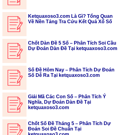
Ketquaxoso3.com Là Gì? Tổng Quan
Về Nền Tảng Tra Cứu Kết Quả Xổ Số
Chốt Dàn Đề 5 Số – Phân Tích Soi Cầu
Dự Đoán Dàn Đề Tại ketquaxoso3.com
Số Đề Hôm Nay – Phân Tích Dự Đoán
Số Dễ Ra Tại ketquaxoso3.com
Giải Mã Các Con Số – Phân Tích Ý
Nghĩa, Dự Đoán Dàn Đề Tại
ketquaxoso3.com
Chốt Số Đề Tháng 5 – Phân Tích Dự
Đoán Soi Đề Chuẩn Tại
ketquaxoso3.com