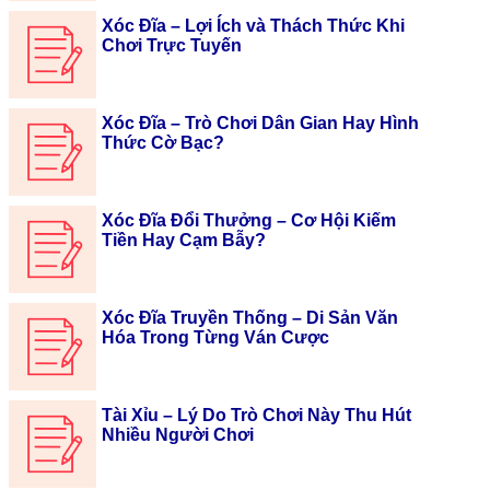
Xóc Đĩa – Lợi Ích và Thách Thức Khi
Chơi Trực Tuyến
Xóc Đĩa – Trò Chơi Dân Gian Hay Hình
Thức Cờ Bạc?
Xóc Đĩa Đổi Thưởng – Cơ Hội Kiếm
Tiền Hay Cạm Bẫy?
Xóc Đĩa Truyền Thống – Di Sản Văn
Hóa Trong Từng Ván Cược
Tài Xỉu – Lý Do Trò Chơi Này Thu Hút
Nhiều Người Chơi