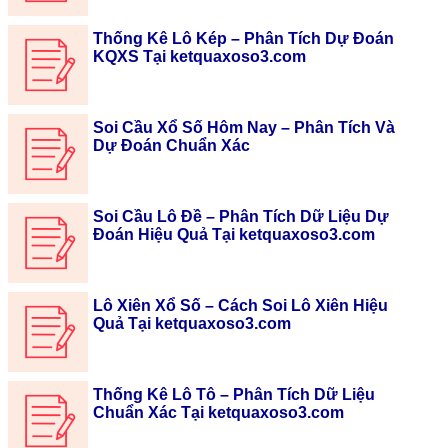
Thống Kê Lô Kép – Phân Tích Dự Đoán
KQXS Tại ketquaxoso3.com
Soi Cầu Xổ Số Hôm Nay – Phân Tích Và
Dự Đoán Chuẩn Xác
Soi Cầu Lô Đề – Phân Tích Dữ Liệu Dự
Đoán Hiệu Quả Tại ketquaxoso3.com
Lô Xiên Xổ Số – Cách Soi Lô Xiên Hiệu
Quả Tại ketquaxoso3.com
Thống Kê Lô Tô – Phân Tích Dữ Liệu
Chuẩn Xác Tại ketquaxoso3.com