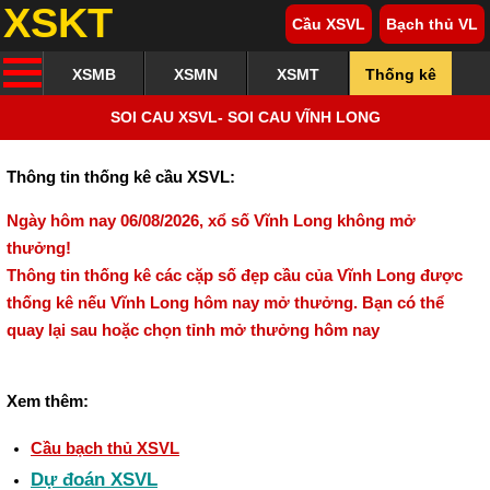
XSKT
Cầu XSVL
Bạch thủ VL
XSMB
XSMN
XSMT
Thống kê
SOI CAU XSVL- SOI CAU VĨNH LONG
Thông tin thống kê cầu XSVL:
Ngày hôm nay 06/08/2026, xổ số Vĩnh Long không mở
thưởng!
Thông tin thống kê các cặp số đẹp cầu của Vĩnh Long được
thống kê nếu Vĩnh Long hôm nay mở thưởng. Bạn có thể
quay lại sau hoặc chọn tỉnh mở thưởng hôm nay
Xem thêm:
Cầu bạch thủ XSVL
Dự đoán XSVL