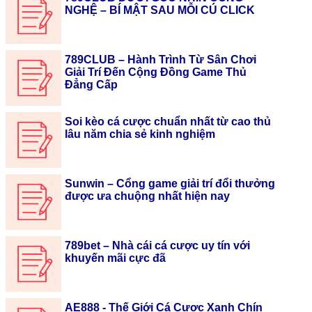
NGHỆ – BÍ MẬT SAU MỖI CÚ CLICK
789CLUB – Hành Trình Từ Sân Chơi
Giải Trí Đến Cộng Đồng Game Thủ
Đẳng Cấp
Soi kèo cá cược chuẩn nhất từ cao thủ
lâu năm chia sẻ kinh nghiệm
Sunwin – Cổng game giải trí đổi thưởng
được ưa chuộng nhất hiện nay
789bet – Nhà cái cá cược uy tín với
khuyến mãi cực đã
AE888 - Thế Giới Cá Cược Xanh Chín