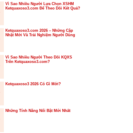
Vì Sao Nhiều Người Lựa Chọn XSHM
Ketquaxoso3.com Để Theo Dõi Kết Quả?
Ketquaxoso3.com 2026 – Những Cập
Nhật Mới Và Trải Nghiệm Người Dùng
Vì Sao Nhiều Người Theo Dõi KQXS
Trên Ketquaxoso3.com?
Ketquaxoso3 2026 Có Gì Mới?
Những Tính Năng Nổi Bật Mới Nhất