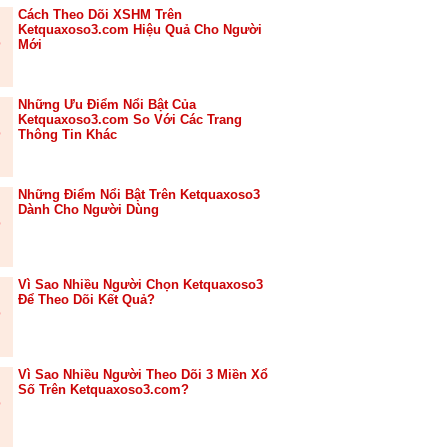
Cách Theo Dõi XSHM Trên
Ketquaxoso3.com Hiệu Quả Cho Người
Mới
Những Ưu Điểm Nổi Bật Của
Ketquaxoso3.com So Với Các Trang
Thông Tin Khác
Những Điểm Nổi Bật Trên Ketquaxoso3
Dành Cho Người Dùng
Vì Sao Nhiều Người Chọn Ketquaxoso3
Để Theo Dõi Kết Quả?
Vì Sao Nhiều Người Theo Dõi 3 Miền Xổ
Số Trên Ketquaxoso3.com?