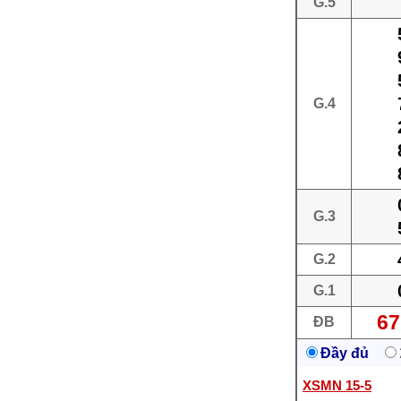
G.5
G.4
G.3
G.2
G.1
67
ĐB
Đầy đủ
XSMN 15-5