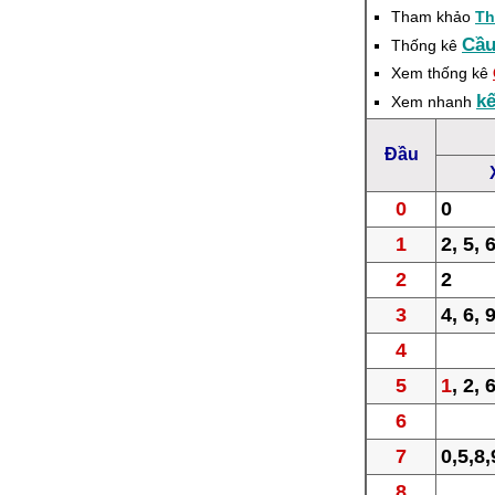
Tham khảo
Th
Cầu
Thống kê
Xem thống kê
kế
Xem nhanh
Đầu
0
0
1
2, 5, 
2
2
3
4, 6, 
4
5
1
, 2, 
6
7
0,5,8,
8