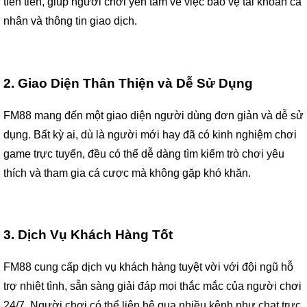
tiên tiến, giúp người chơi yên tâm về việc bảo vệ tài khoản cá
nhân và thông tin giao dịch.
2. Giao Diện Thân Thiện và Dễ Sử Dụng
FM88 mang đến một giao diện người dùng đơn giản và dễ sử
dụng. Bất kỳ ai, dù là người mới hay đã có kinh nghiệm chơi
game trực tuyến, đều có thể dễ dàng tìm kiếm trò chơi yêu
thích và tham gia cá cược mà không gặp khó khăn.
3. Dịch Vụ Khách Hàng Tốt
FM88 cung cấp dịch vụ khách hàng tuyệt vời với đội ngũ hỗ
trợ nhiệt tình, sẵn sàng giải đáp mọi thắc mắc của người chơi
24/7. Người chơi có thể liên hệ qua nhiều kênh như chat trực