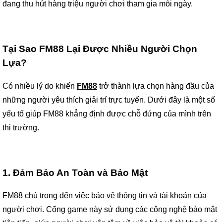
đang thu hút hàng triệu người chơi tham gia mỗi ngày.
Tại Sao FM88 Lại Được Nhiều Người Chọn
Lựa?
Có nhiều lý do khiến
FM88
trở thành lựa chọn hàng đầu của
những người yêu thích giải trí trực tuyến. Dưới đây là một số
yếu tố giúp FM88 khẳng định được chỗ đứng của mình trên
thị trường.
1. Đảm Bảo An Toàn và Bảo Mật
FM88 chú trọng đến việc bảo vệ thông tin và tài khoản của
người chơi. Cổng game này sử dụng các công nghệ bảo mật