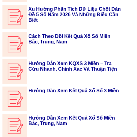
Xu Hướng Phân Tích Dữ Liệu Chốt Dàn
Đề 5 Số Năm 2026 Và Những Điều Cần
Biết
Cách Theo Dõi Kết Quả Xổ Số Miền
Bắc, Trung, Nam
Hướng Dẫn Xem KQXS 3 Miền – Tra
Cứu Nhanh, Chính Xác Và Thuận Tiện
Hướng Dẫn Xem Kết Quả Xổ Số 3 Miền
Hướng Dẫn Xem Kết Quả Xổ Số Miền
Bắc, Trung, Nam