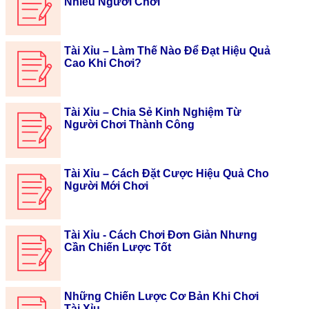
Nhiều Người Chơi
Tài Xỉu – Làm Thế Nào Để Đạt Hiệu Quả
Cao Khi Chơi?
Tài Xỉu – Chia Sẻ Kinh Nghiệm Từ
Người Chơi Thành Công
Tài Xỉu – Cách Đặt Cược Hiệu Quả Cho
Người Mới Chơi
Tài Xỉu - Cách Chơi Đơn Giản Nhưng
Cần Chiến Lược Tốt
Những Chiến Lược Cơ Bản Khi Chơi
Tài Xỉu