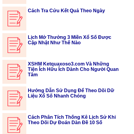
Cách Tra Cứu Kết Quả Theo Ngày
Lịch Mở Thưởng 3 Miền Xổ Số Được
Cập Nhật Như Thế Nào
XSHM Ketquaxoso3.com Và Những
Tiện Ích Hữu Ích Dành Cho Người Quan
Tâm
Hướng Dẫn Sử Dụng Để Theo Dõi Dữ
Liệu Xổ Số Nhanh Chóng
Cách Phân Tích Thống Kê Lịch Sử Khi
Theo Dõi Dự Đoán Dàn Đề 10 Số