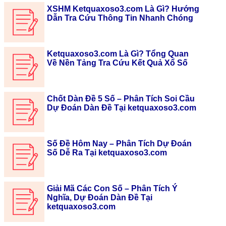
XSHM Ketquaxoso3.com Là Gì? Hướng
Dẫn Tra Cứu Thông Tin Nhanh Chóng
Ketquaxoso3.com Là Gì? Tổng Quan
Về Nền Tảng Tra Cứu Kết Quả Xổ Số
Chốt Dàn Đề 5 Số – Phân Tích Soi Cầu
Dự Đoán Dàn Đề Tại ketquaxoso3.com
Số Đề Hôm Nay – Phân Tích Dự Đoán
Số Dễ Ra Tại ketquaxoso3.com
Giải Mã Các Con Số – Phân Tích Ý
Nghĩa, Dự Đoán Dàn Đề Tại
ketquaxoso3.com