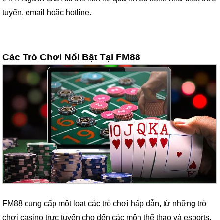
tuyến, email hoặc hotline.
Các Trò Chơi Nổi Bật Tại FM88
FM88 cung cấp một loạt các trò chơi hấp dẫn, từ những trò
chơi casino trực tuyến cho đến các môn thể thao và esports.