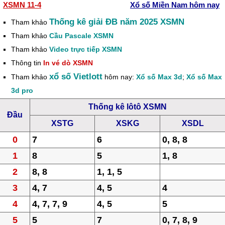
XSMN 11-4
Xổ số Miền Nam hôm nay
Thống kê giải ĐB năm 2025 XSMN
Tham khảo
Tham khảo
Cầu Pascale XSMN
Tham khảo
Video trực tiếp XSMN
Thông tin
In vé dò XSMN
xổ số Vietlott
Tham khảo
hôm nay:
Xổ số Max 3d
;
Xổ số Max
3d pro
Thống kê lôtô XSMN
Đầu
XSTG
XSKG
XSDL
0
7
6
0, 8, 8
1
8
5
1, 8
2
8, 8
1, 1, 5
3
4, 7
4, 5
4
4
4, 7, 7, 9
4, 5
5
5
5
7
0, 7, 8, 9