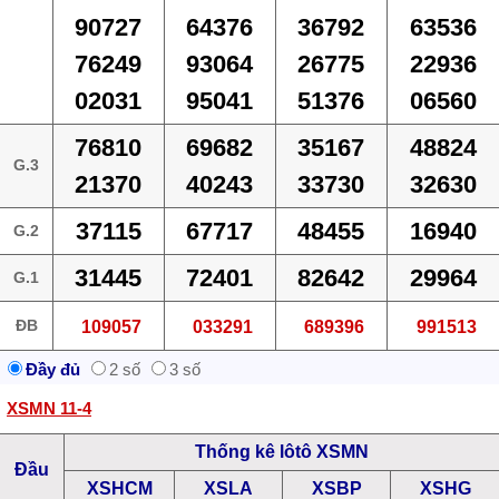
90727
64376
36792
63536
76249
93064
26775
22936
02031
95041
51376
06560
76810
69682
35167
48824
G.3
21370
40243
33730
32630
37115
67717
48455
16940
G.2
31445
72401
82642
29964
G.1
ĐB
109057
033291
689396
991513
Đầy đủ
2 số
3 số
XSMN 11-4
Thống kê lôtô XSMN
Đầu
XSHCM
XSLA
XSBP
XSHG