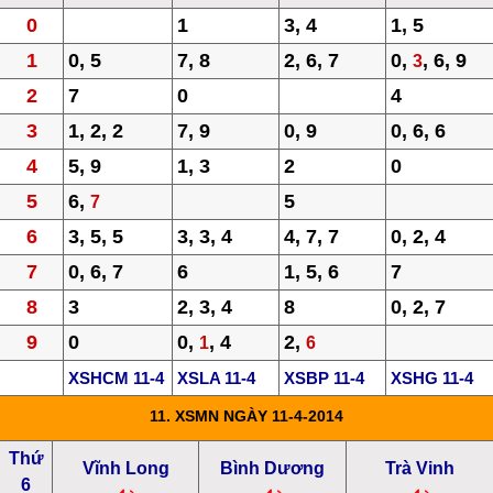
0
1
3, 4
1, 5
1
0, 5
7, 8
2, 6, 7
0,
, 6, 9
3
2
7
0
4
3
1, 2, 2
7, 9
0, 9
0, 6, 6
4
5, 9
1, 3
2
0
5
6,
5
7
6
3, 5, 5
3, 3, 4
4, 7, 7
0, 2, 4
7
0, 6, 7
6
1, 5, 6
7
8
3
2, 3, 4
8
0, 2, 7
9
0
0,
, 4
2,
1
6
XSHCM 11-4
XSLA 11-4
XSBP 11-4
XSHG 11-4
11.
XSMN
NGÀY 11-4-2014
Thứ
Vĩnh Long
Bình Dương
Trà Vinh
6