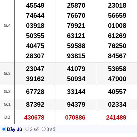
45549
25870
23018
74644
76670
56659
03918
79921
01008
G.4
50355
63121
61269
40475
59588
76250
28307
93815
84567
23047
41079
53658
G.3
39162
50934
47900
67728
33144
40557
G.2
87392
94379
02334
G.1
430678
070886
241489
ĐB
Đầy đủ
2 số
3 số