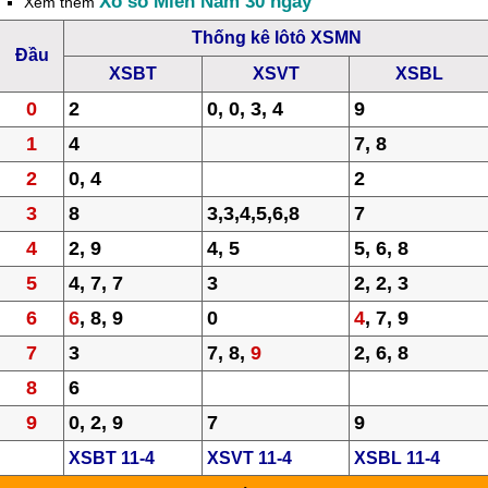
Xổ số Miền Nam 30 ngày
Xem thêm
Thống kê lôtô XSMN
Đầu
XSBT
XSVT
XSBL
0
2
0, 0, 3, 4
9
1
4
7, 8
2
0, 4
2
3
8
3,3,4,5,6,8
7
4
2, 9
4, 5
5, 6, 8
5
4, 7, 7
3
2, 2, 3
6
6
, 8, 9
0
4
, 7, 9
7
3
7, 8,
9
2, 6, 8
8
6
9
0, 2, 9
7
9
XSBT 11-4
XSVT 11-4
XSBL 11-4