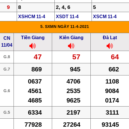
9
8
2, 4, 6
5
XSHCM 11-4
XSDT 11-4
XSCM 11-4
5.
SXMN
NGÀY 11-4-2021
Tiền Giang
Kiên Giang
Đà Lạt
CN
11/04
47
57
64
G.8
869
945
662
G.7
0637
4706
1108
4561
2535
9084
G.6
4685
9625
0174
6334
2197
3111
G.5
77928
27264
93145