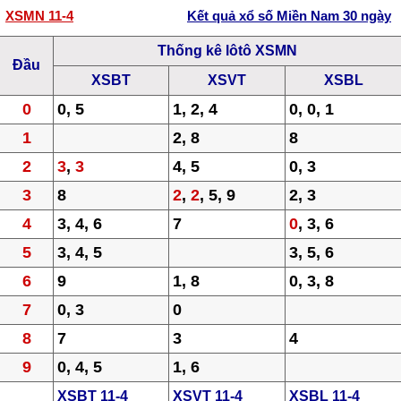
XSMN 11-4
Kết quả xổ số Miền Nam 30 ngày
Thống kê lôtô XSMN
Đầu
XSBT
XSVT
XSBL
0
0, 5
1, 2, 4
0, 0, 1
1
2, 8
8
2
3
,
3
4, 5
0, 3
3
8
2
,
2
, 5, 9
2, 3
4
3, 4, 6
7
0
, 3, 6
5
3, 4, 5
3, 5, 6
6
9
1, 8
0, 3, 8
7
0, 3
0
8
7
3
4
9
0, 4, 5
1, 6
XSBT 11-4
XSVT 11-4
XSBL 11-4