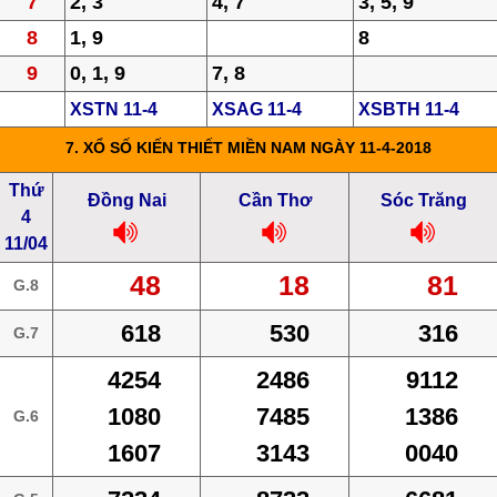
7
2, 3
4, 7
3, 5, 9
8
1, 9
8
9
0, 1, 9
7, 8
XSTN 11-4
XSAG 11-4
XSBTH 11-4
7.
XỔ SỐ KIẾN THIẾT MIỀN NAM
NGÀY 11-4-2018
Thứ
Đồng Nai
Cần Thơ
Sóc Trăng
4
11/04
48
18
81
G.8
618
530
316
G.7
4254
2486
9112
1080
7485
1386
G.6
1607
3143
0040