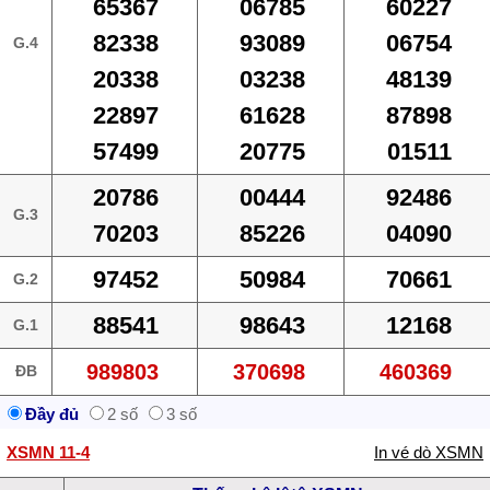
65367
06785
60227
82338
93089
06754
G.4
20338
03238
48139
22897
61628
87898
57499
20775
01511
20786
00444
92486
G.3
70203
85226
04090
97452
50984
70661
G.2
88541
98643
12168
G.1
989803
370698
460369
ĐB
Đầy đủ
2 số
3 số
XSMN 11-4
In vé dò XSMN