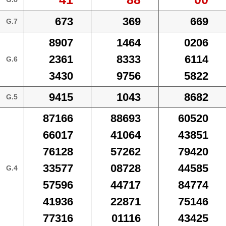
673
369
669
G.7
8907
1464
0206
2361
8333
6114
G.6
3430
9756
5822
9415
1043
8682
G.5
87166
88693
60520
66017
41064
43851
76128
57262
79420
33577
08728
44585
G.4
57596
44717
84774
41936
22871
75146
77316
01116
43425