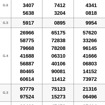
3407
7412
4341
G.6
5638
3204
0818
5917
0895
9954
G.5
26966
65175
57620
58775
72838
33266
79668
78208
96145
41688
06310
41666
G.4
56887
40106
06803
80465
90081
14152
60614
11412
73972
97779
75123
21316
G.3
97524
15273
06496