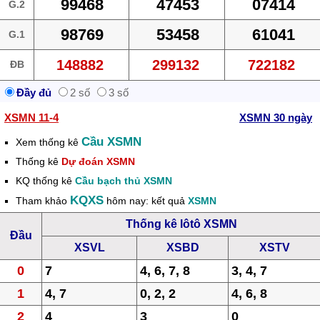
99468
47453
07414
G.2
98769
53458
61041
G.1
148882
299132
722182
ĐB
Đầy đủ
2 số
3 số
XSMN 11-4
XSMN 30 ngày
Cầu XSMN
Xem thống kê
Thống kê
Dự đoán XSMN
KQ thống kê
Cầu bạch thủ XSMN
KQXS
Tham khảo
hôm nay: kết quả
XSMN
Thống kê lôtô XSMN
Đầu
XSVL
XSBD
XSTV
0
7
4, 6, 7, 8
3, 4, 7
1
4, 7
0, 2, 2
4, 6, 8
2
4
3
0