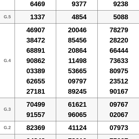
6469
9377
9238
1337
4854
5088
G.5
46907
20046
78279
38472
85456
28220
68891
20864
66444
90862
11498
73633
G.4
03389
53665
80975
62655
09797
23512
27181
89245
90167
70499
61621
09767
G.3
91557
96065
02067
82369
41124
07973
G.2