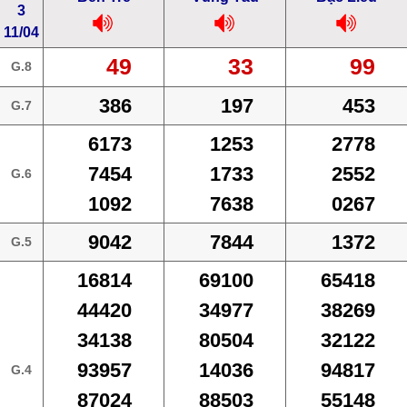
3
11/04
49
33
99
G.8
386
197
453
G.7
6173
1253
2778
7454
1733
2552
G.6
1092
7638
0267
9042
7844
1372
G.5
16814
69100
65418
44420
34977
38269
34138
80504
32122
93957
14036
94817
G.4
87024
88503
55148