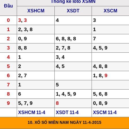
Thống kê lôtô XSMN
Đầu
XSHCM
XSDT
XSCM
0
3
,
3
4
3
1
2, 3, 8
1
2
0, 9
6, 8, 8, 8
7
3
8, 8
2, 7, 8
4, 5, 9
4
1
3, 4
5
2
4, 5
4, 8, 8
6
2, 7
1, 8,
9
7
1
5
8
6
1, 4, 5, 9
5, 6, 8
9
5, 7, 9
8
0, 8, 9
XSHCM 11-4
XSDT 11-4
XSCM 11-4
10.
XỔ SỐ MIỀN NAM
NGÀY 11-4-2015