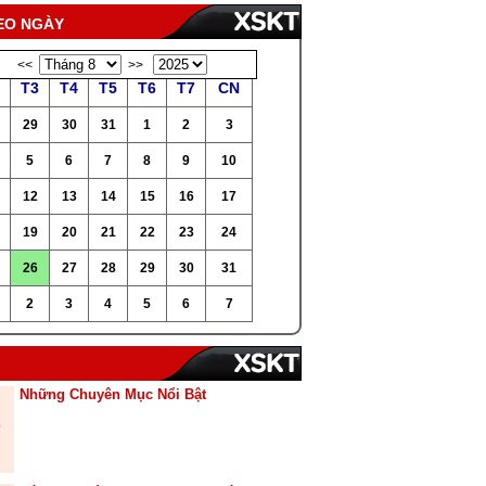
EO NGÀY
<<
>>
T3
T4
T5
T6
T7
CN
29
30
31
1
2
3
5
6
7
8
9
10
12
13
14
15
16
17
19
20
21
22
23
24
26
27
28
29
30
31
2
3
4
5
6
7
Những Chuyên Mục Nổi Bật