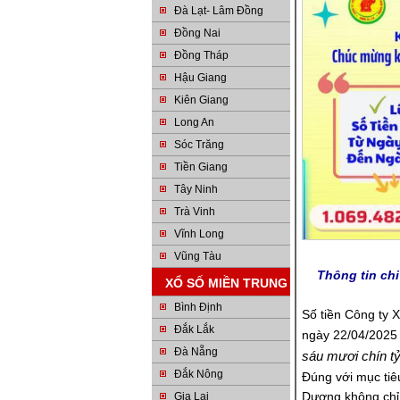
Đà Lạt- Lâm Đồng
Đồng Nai
Đồng Tháp
Hậu Giang
Kiên Giang
Long An
Sóc Trăng
Tiền Giang
Tây Ninh
Trà Vinh
Vĩnh Long
Vũng Tàu
Thông tin ch
XỔ SỐ MIỀN TRUNG
Bình Định
Số tiền Công ty 
Đắk Lắk
ngày 22/04/2025 
Đà Nẵng
sáu mươi chín tỷ
Đắk Nông
Đúng với mục tiê
Dương không chỉ 
Gia Lai