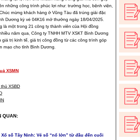
n những công trình phúc lợi như: trường học, bệnh viện,
. Chúc mừng khách hàng ở Vũng Tàu đã trúng giải đặc
ình Dương kỳ vé 04K16 mở thưởng ngày 18/04/2025.
là một trong 21 công ty thành viên của Hội đồng
 nhiều năm qua, Công ty TNHH MTV XSKT Bình Dương
giá trị kinh tế, giá trị công đồng từ các công trình góp
ện mạo cho tỉnh Bình Dương.
quả XSMN
 thủ XSBD
D
MN
N QUAN:
Xổ số Tây Ninh: Vé số “nổ lớn” từ đầu đến cuối