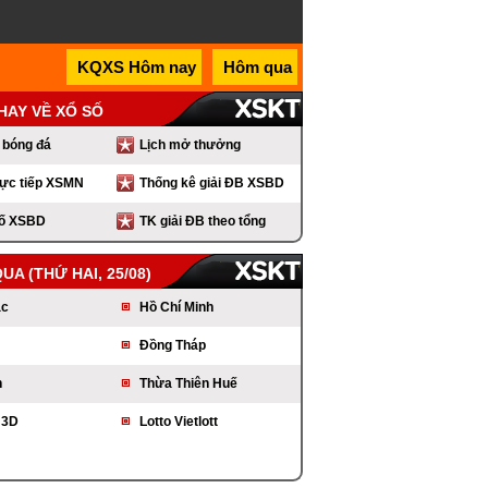
KQXS Hôm nay
Hôm qua
 HAY VỀ XỔ SỐ
 bóng đá
Lịch mở thưởng
rực tiếp XSMN
Thống kê giải ĐB XSBD
số XSBD
TK giải ĐB theo tổng
XSBD
QUA
(THỨ HAI, 25/08)
ắc
Hồ Chí Minh
Đồng Tháp
n
Thừa Thiên Huế
 3D
Lotto Vietlott