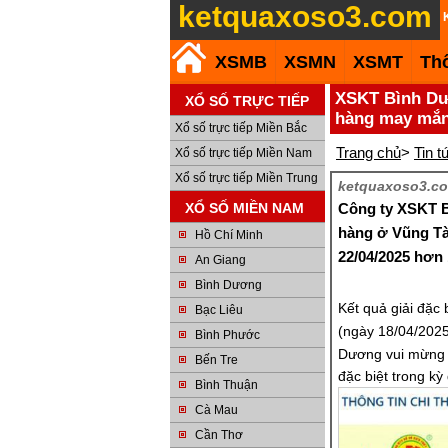
ketquaxoso3.com
XSMB
XSMN
XSMT
Th
XSKT Bình Dươ
XỔ SỐ TRỰC TIẾP
hàng may mắn
Xổ số trực tiếp Miền Bắc
Trang chủ
>
Tin t
Xổ số trực tiếp Miền Nam
Xổ số trực tiếp Miền Trung
ketquaxoso3.co
XỔ SỐ MIỀN NAM
Công ty XSKT B
hàng ở Vũng Tà
Hồ Chí Minh
22/04/2025 hơn 1
An Giang
Bình Dương
Kết quả giải đặc
Bạc Liêu
(ngày 18/04/2025
Bình Phước
Dương vui mừng 
Bến Tre
đặc biệt trong kỳ
Bình Thuận
Cà Mau
Cần Thơ