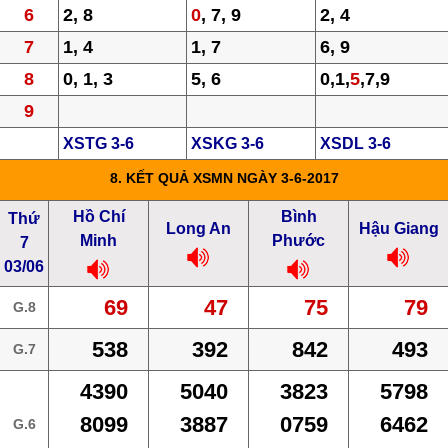
6
2, 8
0
, 7, 9
2, 4
7
1, 4
1, 7
6, 9
8
0, 1, 3
5, 6
0,1,
5
,7,9
9
XSTG 3-6
XSKG 3-6
XSDL 3-6
8.
KẾT QUẢ XSMN
NGÀY 3-6-2017
Hồ Chí
Bình
Thứ
Long An
Hậu Giang
Minh
Phước
7
03/06
69
47
75
79
G.8
538
392
842
493
G.7
4390
5040
3823
5798
8099
3887
0759
6462
G.6