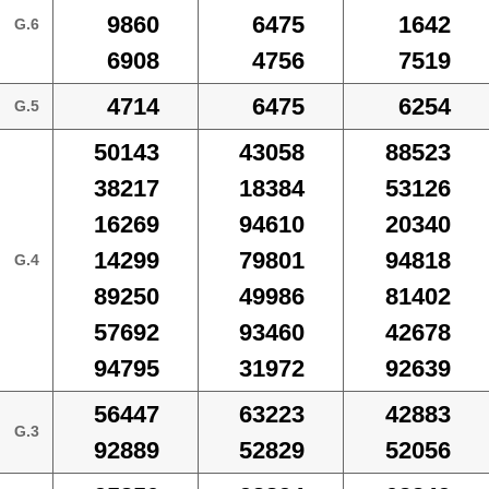
9860
6475
1642
G.6
6908
4756
7519
4714
6475
6254
G.5
50143
43058
88523
38217
18384
53126
16269
94610
20340
14299
79801
94818
G.4
89250
49986
81402
57692
93460
42678
94795
31972
92639
56447
63223
42883
G.3
92889
52829
52056