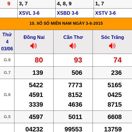
9
3, 7
4, 8, 9
1, 7
XSVL 3-6
XSBD 3-6
XSTV 3-6
10.
XỔ SỐ MIỀN NAM
NGÀY 3-6-2015
Thứ
Đồng Nai
Cần Thơ
Sóc Trăng
4
03/06
80
93
74
G.8
139
506
236
G.7
5422
7773
5165
4591
8152
0425
G.6
3339
4636
8715
4597
5011
6608
G.5
04232
99553
13759