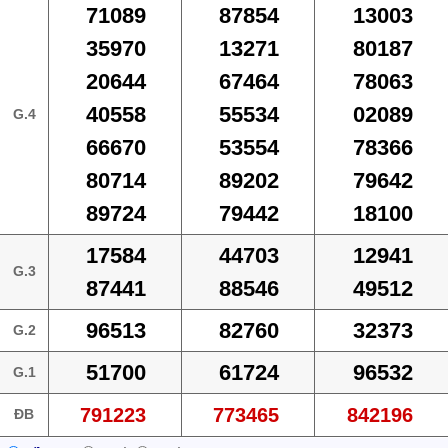
71089
87854
13003
35970
13271
80187
20644
67464
78063
40558
55534
02089
G.4
66670
53554
78366
80714
89202
79642
89724
79442
18100
17584
44703
12941
G.3
87441
88546
49512
96513
82760
32373
G.2
51700
61724
96532
G.1
791223
773465
842196
ĐB