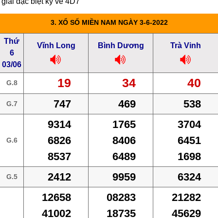
giải đặc biệt kỳ vé 4D7
3.
XỔ SỐ MIỀN NAM
NGÀY 3-6-2022
Thứ
Vĩnh Long
Bình Dương
Trà Vinh
6
03/06
19
34
40
G.8
747
469
538
G.7
9314
1765
3704
6826
8406
6451
G.6
8537
6489
1698
2412
9959
6324
G.5
12658
08283
21282
41002
18735
45629