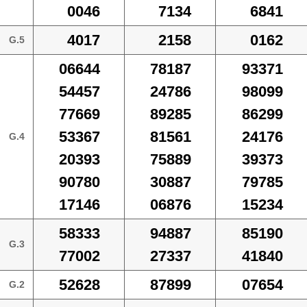
0046
7134
6841
4017
2158
0162
G.5
06644
78187
93371
54457
24786
98099
77669
89285
86299
53367
81561
24176
G.4
20393
75889
39373
90780
30887
79785
17146
06876
15234
58333
94887
85190
G.3
77002
27337
41840
52628
87899
07654
G.2