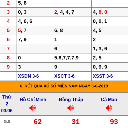
2
5, 8
3
0, 3
2
, 4, 4, 7
4,
8
,
8
4
4, 6, 6
0, 0, 1
5
5
, 7
6, 8
4, 5
6
7, 9
1
2
7
6
1, 3, 6
8
0
5,6,7,7,7,9
2, 5
9
3
9
0, 9, 9
XSDN 3-6
XSCT 3-6
XSST 3-6
6.
KẾT QUẢ XỔ SỐ MIỀN NAM
NGÀY 3-6-2019
Thứ
Hồ Chí Minh
Đồng Tháp
Cà Mau
2
03/06
62
31
93
G.8