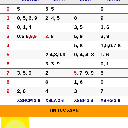
0
5
5, 5
0
1
0, 5, 6, 9
2, 4, 5
8
9
2
0, 1, 4
3, 5
1, 6
3
0,5,6,
,
, 8
5, 9
3, 9
9
9
3
4
5, 8
1,5,6,7,8
5
2,4,8,9,9
0, 4, 4, 8
, 6
1
6
3, 3, 9
0, 1
7
3, 5, 9
2
, 7, 9, 9
5
5
8
6
1, 6
0
9
2, 6
4
3
7
XSHCM 3-6
XSLA 3-6
XSBP 3-6
XSHG 3-6
TIN TỨC XSMN