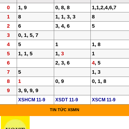
0
1, 9
0, 8, 8
1,1,2,4,6,7
1
8
1, 1, 3, 3
8
2
6
3, 4, 6
5
3
0, 1, 5, 7
4
5
1
1, 8
5
1, 1, 5
1,
3
1
6
2, 3, 6
4
, 5
7
5
1, 3
8
1
0, 9
0, 1, 8
9
3, 9, 9, 9
XSHCM 11-9
XSDT 11-9
XSCM 11-9
TIN TỨC XSMN