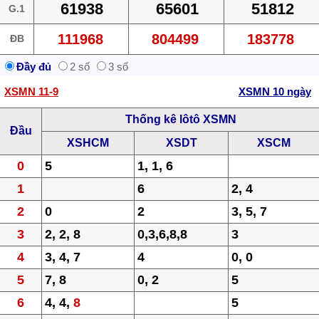
61938
65601
51812
G.1
111968
804499
183778
ĐB
Đầy đủ
2 số
3 số
XSMN 11-9
XSMN 10 ngày
Thống kê lôtô XSMN
Đầu
XSHCM
XSDT
XSCM
0
5
1, 1, 6
1
6
2, 4
2
0
2
3, 5, 7
3
2, 2, 8
0,3,6,8,8
3
4
3, 4, 7
4
0, 0
5
7, 8
0, 2
5
6
4, 4,
8
5