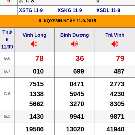
9
2, 7, 8
0
XSTG 11-9
XSKG 11-9
XSDL 11-9
9.
KQXSMN
NGÀY 11-9-2015
Thứ
Vĩnh Long
Bình Dương
Trà Vinh
6
11/09
78
36
79
G.8
010
699
487
G.7
7515
0471
2773
1338
5945
4230
G.6
5662
3270
8305
1430
9941
9871
G.5
19586
13020
41940