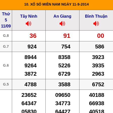
10.
XỔ SỐ MIỀN NAM
NGÀY 11-9-2014
Thứ
Tây Ninh
An Giang
Bình Thuận
5
11/09
36
91
00
G.8
924
754
586
G.7
8944
8358
3923
9264
5226
3935
G.6
3872
6729
2963
4788
3588
6752
G.5
23652
09650
40188
64347
34773
66938
05830
64427
40518