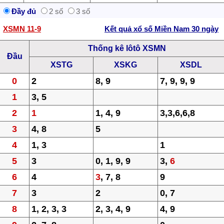
Đầy đủ
2 số
3 số
XSMN 11-9
Kết quả xổ số Miền Nam 30 ngày
Thống kê lôtô XSMN
Đầu
XSTG
XSKG
XSDL
0
2
8, 9
7, 9, 9, 9
1
3, 5
2
1
1, 4, 9
3,3,6,6,8
3
4, 8
5
4
1, 3
1
5
3
0, 1, 9, 9
3,
6
6
4
3
, 7, 8
9
7
3
2
0, 7
8
1, 2, 3, 3
2, 3, 4, 9
4, 9