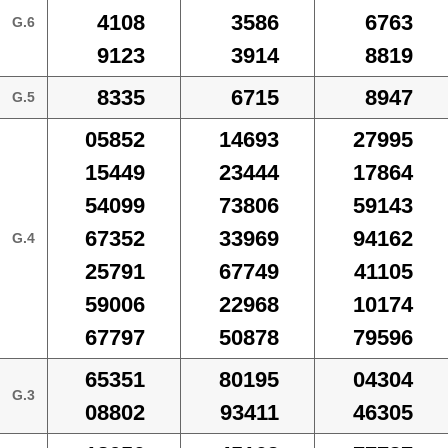
4108
3586
6763
G.6
9123
3914
8819
8335
6715
8947
G.5
05852
14693
27995
15449
23444
17864
54099
73806
59143
67352
33969
94162
G.4
25791
67749
41105
59006
22968
10174
67797
50878
79596
65351
80195
04304
G.3
08802
93411
46305