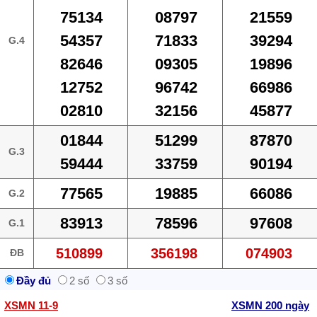
75134
08797
21559
54357
71833
39294
G.4
82646
09305
19896
12752
96742
66986
02810
32156
45877
01844
51299
87870
G.3
59444
33759
90194
77565
19885
66086
G.2
83913
78596
97608
G.1
510899
356198
074903
ĐB
Đầy đủ
2 số
3 số
XSMN 11-9
XSMN 200 ngày