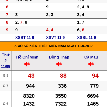
6
9
2, 4, 8
7
3
2, 3
3, 4
8
2,
7
, 8
1, 7
9
9
4
,
4
6,
8
XSBT 11-9
XSVT 11-9
XSBL 11-9
7.
XỔ SỐ KIẾN THIẾT MIỀN NAM
NGÀY 11-9-2017
Thứ
Hồ Chí Minh
Đồng Tháp
Cà Mau
2
11/09
43
88
94
G.8
944
336
779
G.7
8320
3550
6694
1432
7322
1465
G.6