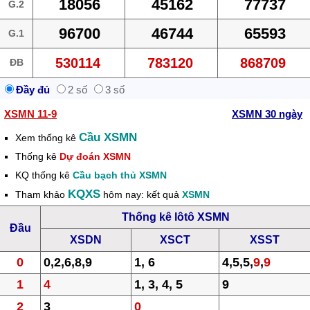
18056
45162
77737
G.2
96700
46744
65593
G.1
530114
783120
868709
ĐB
Đầy đủ
2 số
3 số
XSMN 11-9
XSMN 30 ngày
Cầu XSMN
Xem thống kê
Thống kê
Dự đoán XSMN
KQ thống kê
Cầu bạch thủ XSMN
KQXS
Tham khảo
hôm nay: kết quả
XSMN
Thống kê lôtô XSMN
Đầu
XSDN
XSCT
XSST
0
0,2,6,8,9
1, 6
4,5,5,
9
,
9
1
4
1, 3, 4, 5
9
2
3
0